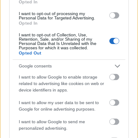
Opted In
Kérjük, csak abban az esetben küldje el nekünk
fényképeit előadásáról, szinopszist,
I want to opt-out of processing my
Personal Data for Targeted Advertising.
szereposztást, fesztiválja logóját és egyéb
Opted In
információkat, ha azokat véglegesnek tekinti - a
publikált anyagokon nem áll módunkban
I want to opt-out of Collection, Use,
Retention, Sale, and/or Sharing of my
változtatni.
Personal Data that Is Unrelated with the
Purposes for which it was collected.
2.3
Disclaimer:
Azzal, hogy sajtóanyagát nekünk
Opted Out
elküldi, hozzájárul, hogy az teljes egészében, eredeti
Google consents
és / vagy szerkesztett formájában
a Színház.hu oldalain és / vagy tartalmi partnerein
I want to allow Google to enable storage
megjelenjen.
related to advertising like cookies on web or
device identifiers in apps.
Minden, a fent leírt formátumban és csatornán
beérkezett anyagot jogtisztának tekintünk.
I want to allow my user data to be sent to
Amennyiben azok közlése bármilyen szerzői
Google for online advertising purposes.
jogi következményt von maga után, az teljes
egészében az információ forrását terheli.
I want to allow Google to send me
personalized advertising.
A Színház.hu fenntartja magának a jogot, hogy a