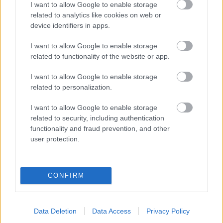
beérkezett anyagokat részben vagy egészben,
I want to allow Google to enable storage
szerkesztett vagy eredeti formában közölje,
related to analytics like cookies on web or
másodközlésre továbbadja - vagy (indokolt esetben)
device identifiers in apps.
egyáltalán ne publikája.
I want to allow Google to enable storage
related to functionality of the website or app.
Az anyagok sorrendiségét, fenntartási idejét
a Szerkesztőség határozza meg.
I want to allow Google to enable storage
related to personalization.
I want to allow Google to enable storage
related to security, including authentication
functionality and fraud prevention, and other
3. Mit tegyek, ha saját honlapot szeretnék a
user protection.
Színház.hu-n belül?
CONFIRM
Írjon emailt a
ceo@szinhaz.hu
címre.
Data Deletion
Data Access
Privacy Policy