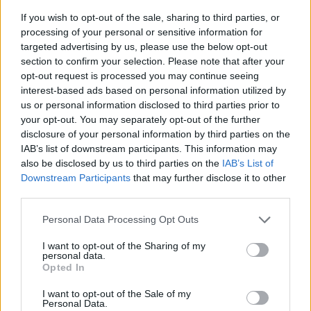
Eu:
eu@szinhaz.hu
If you wish to opt-out of the sale, sharing to third parties, or
Fesztivál:
fesztival@szinhaz.hu
processing of your personal or sensitive information for
Vendégjáték:
vendeg@szinhaz.hu
targeted advertising by us, please use the below opt-out
section to confirm your selection. Please note that after your
opt-out request is processed you may continue seeing
Amennyiben olyan tartalmat szán nekünk, amely
interest-based ads based on personal information utilized by
nem kategorizálható be a fenti rovatrend szerint,
us or personal information disclosed to third parties prior to
kérjük küldje azt a
lead@szinhaz.hu
címre.
your opt-out. You may separately opt-out of the further
disclosure of your personal information by third parties on the
A műsorváltozásokkal kapcsolatos információkat
IAB’s list of downstream participants. This information may
a
musorvaltozas@szinhaz.hu
emailcímre várjuk.
also be disclosed by us to third parties on the
IAB’s List of
Downstream Participants
that may further disclose it to other
Amennyiben konkrét előadás kapcsolható cikkéhez,
third parties.
kérjük mindenképpen írja meg nekünk a következő
Please note that this website/app uses one or more Google
Personal Data Processing Opt Outs
információkat:
services and may gather and store information including but
not limited to your visit or usage behaviour. You may click to
I want to opt-out of the Sharing of my
a. Mikor és hol lesz az előadás
personal data.
grant or deny consent to Google and its third-party tags to
b. Hol lehet jegyet venni
Opted In
use your data for below specified purposes in below Google
c. Ki a cikk, írás szerzője (lehet álnév is, vagy a
consent section.
I want to opt-out of the Sale of my
Színház neve etc.)
Personal Data.