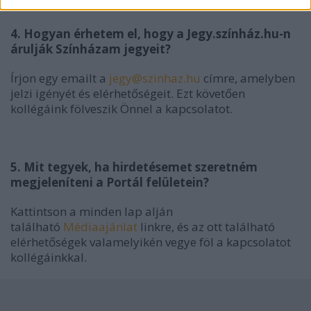
4. Hogyan érhetem el, hogy a Jegy.színház.hu-n
árulják Színházam jegyeit?
Írjon egy emailt a
jegy@szinhaz.hu
címre, amelyben
jelzi igényét és elérhetőségeit. Ezt követően
kollégáink fölveszik Önnel a kapcsolatot.
5. Mit tegyek, ha hirdetésemet szeretném
megjeleníteni a Portál felületein?
Kattintson a minden lap alján
található
Médiaajánlat
linkre, és az ott található
elérhetőségek valamelyikén vegye föl a kapcsolatot
kollégáinkkal.