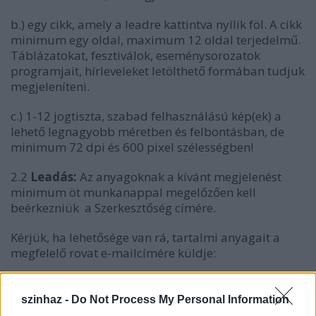
b.) egy cikk, amely a leadre kattintva nyílik föl. A cikk
minimum egy oldal, maximum 12 oldal terjedelmű.
Táblázatokat, fesztiválok, eseménysorozatok
programjait, hírleveleket letölthető formában tudjuk
megjeleníteni.
c.) 1-12 jogtiszta, szabad felhasználású kép(ek) a
lehető legnagyobb méretben és felbontásban, de
minimum 72 dpi és 600 pixel szélességben!
2.2
Leadás:
Az anyagoknak a kívánt megjelenést
minimum öt munkanappal megelőzően kell
beérkezniük a Szerkesztőség címére.
Kérjük, ha lehetősége van rá, tartalmi anyagait a
megfelelő rovat e-mailcímére küldje:
Budapest:
bp@szinhaz.hu
,
budapest@szinhaz.hu
Vidék:
videk@szinhaz.hu
szinhaz -
Do Not Process My Personal Information
Határontúl:
hatarontul@szinhaz.hu