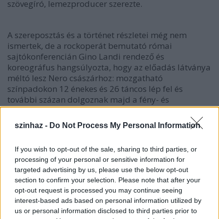
szövegíró, lemezproducer szerezte.
A szereposztás és a történet részletei még nem
ismertek, de a rockoperát bemutató római
sajtókonferencián Gino Landi rendező és
koreográfus hangsúlyozta, hogy az előadás látványa
méltó lesz Nero császárhoz: mozgatható
színpadokon 12 énekes és 26 táncos lép fel és
további százan dolgoznak majd a fény- és
hangeffektusokban gazdag operán.
szinhaz -
Do Not Process My Personal Information
Rendkívüli az operához kiválasztott helyszín is. Nero
If you wish to opt-out of the sale, sharing to third parties, or
császár élete a Vigna Barberini kertben, a Forum
processing of your personal or sensitive information for
Romanummal szomszédos Palatinus dombnak a
targeted advertising by us, please use the below opt-out
Colosseumra néző mezején kel életre.
section to confirm your selection. Please note that after your
opt-out request is processed you may continue seeing
interest-based ads based on personal information utilized by
A rockopera első előadása június elsején lesz, de az
us or personal information disclosed to third parties prior to
előadásonként háromezer jegy már interneten