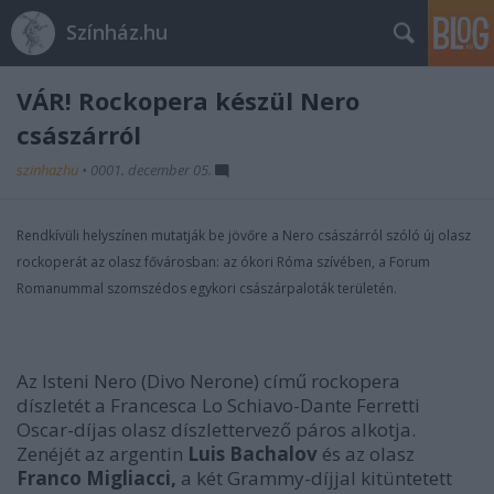
Színház.hu
VÁR! Rockopera készül Nero
császárról
szinhazhu
•
0001. december 05.
Rendkívüli helyszínen mutatják be jövőre a Nero császárról szóló új olasz
rockoperát az olasz fővárosban: az ókori Róma szívében, a Forum
Romanummal szomszédos egykori császárpaloták területén.
Az Isteni Nero (Divo Nerone) című rockopera
díszletét a Francesca Lo Schiavo-Dante Ferretti
Oscar-díjas olasz díszlettervező páros alkotja.
Zenéjét az argentin
Luis Bachalov
és az olasz
Franco Migliacci,
a két Grammy-díjjal kitüntetett