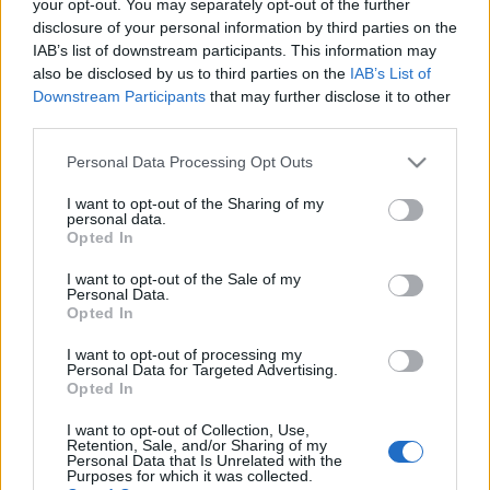
your opt-out. You may separately opt-out of the further
foglalható. A tervek szerint egész jövő nyáron
disclosure of your personal information by third parties on the
minden este, felváltva olasz és angol nyelven lesz
IAB’s list of downstream participants. This information may
előadás.
also be disclosed by us to third parties on the
IAB’s List of
Downstream Participants
that may further disclose it to other
third parties.
A nézőtér szektorai az ókori római beosztást követik,
vagyis a szenátoroknak fenntartott helyek egyenként
Please note that this website/app uses one or more Google
Personal Data Processing Opt Outs
180 euróba (55 ezer forintba), a lovagoké 125
services and may gather and store information including but
not limited to your visit or usage behaviour. You may click to
I want to opt-out of the Sharing of my
euróba, a katonák szektorában lévők 80 euróba, a
personal data.
grant or deny consent to Google and its third-party tags to
köznép ülései 45 euróba kerülnek. A római lakosok
Opted In
use your data for below specified purposes in below Google
tízszázalékos engedményt kapnak.
consent section.
I want to opt-out of the Sale of my
Personal Data.
Opted In
A rockopera költségeit nem hozták nyilvánosságra. A
bevétel három százalékát Nero császár egykori
I want to opt-out of processing my
Personal Data for Targeted Advertising.
Aranypalotájának (Domus Aurea) restaurálására
Opted In
ajánlják fel.
I want to opt-out of Collection, Use,
Retention, Sale, and/or Sharing of my
Personal Data that Is Unrelated with the
Tomaso Montanari
olasz művészettörténész a
Purposes for which it was collected.