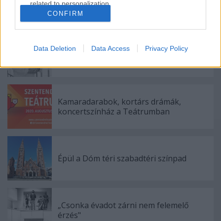
related to personalization.
CONFIRM
Ajánlott bejegyzések:
I want to allow Google to enable storage
related to security, including authentication
functionality and fraud prevention, and other
Data Deletion
Data Access
Privacy Policy
Meghalt Böröndi Tamás
user protection.
Kamaradarabok, kortárs drámák,
koncertszínház a Teátrumban
Épül a Dóm téri szabadtéri színpad
„Csonka évadot zárni nem felemelő
érzés"