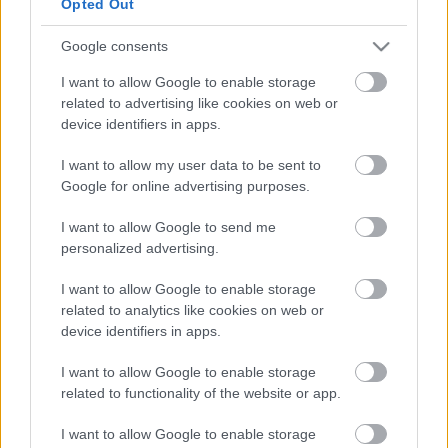
Corriere della Sera napilapban elítélte az ókori
Opted Out
régészeti helyszínek ilyesfajta tönkretételét.
Hangsúlyozta, hiába nagy a bevétel és hiába segítik
Google consents
ezzel a műemlékek karbantartását, Róma városának
I want to allow Google to enable storage
nem szabad áruba bocsátani kulturális örökségét.
related to advertising like cookies on web or
device identifiers in apps.
Hozzátette, hogy a rockopera hangereje okozta
I want to allow my user data to be sent to
rezgések miatt nagyobb lesz a kár, mint a haszon.
Google for online advertising purposes.
I want to allow Google to send me
personalized advertising.
A közeli Circus Maximus mezején nyáron David
Gilmour, a Pink Floyd együttes gitárosa és Bruce
I want to allow Google to enable storage
Springsteen amerikai rockénekes lépett fel,
related to analytics like cookies on web or
koncertenként százezres közönség előtt.
device identifiers in apps.
I want to allow Google to enable storage
related to functionality of the website or app.
I want to allow Google to enable storage