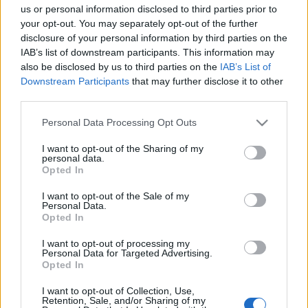
us or personal information disclosed to third parties prior to
2001-12-18 12:12 m1 Körzeti híradó - TV1
your opt-out. You may separately opt-out of the further
Műsorvezető: Farkas KrisztinaMv.: - Nemzeti Színház.
disclosure of your personal information by third parties on the
Folytatódik a vita a parkosításról. Csepeli pályázat.
IAB’s list of downstream participants. This information may
Új városközpont épül. XI. kerületi költségvetés.
also be disclosed by us to third parties on the
IAB’s List of
Kampányízű frakcióviták? Jó napot kívánok.Mv.: -
Downstream Participants
that may further disclose it to other
Nem csitul az új Nemzeti Színház körüli park
third parties.
kapcsán…
Please note that this website/app uses one or more Google
Personal Data Processing Opt Outs
services and may gather and store information including but
Tarján Tamás: KIS IBOLYÁK, ELSÕ
not limited to your visit or usage behaviour. You may click to
I want to opt-out of the Sharing of my
KÖVETEI A JÓ TAVASZNAK
personal data.
grant or deny consent to Google and its third-party tags to
Opted In
use your data for below specified purposes in below Google
szinhazhu
•
2001. december 27.
consent section.
I want to opt-out of the Sale of my
Personal Data.
In memoriam Ö. I. címmel már készült  sõt utóbb
Opted In
Örkény István drámai életmûvébe besorozva
I want to opt-out of processing my
nyomtatásban is megjelent  egy (Valló Péter nevével
Personal Data for Targeted Advertising.
fémjelzett) színmûszerûen strukturált
Opted In
szövegszõttes...
I want to opt-out of Collection, Use,
Retention, Sale, and/or Sharing of my