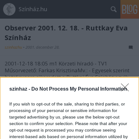
Színház.hu
Observer 2001. 12. 18. - Ruttkay Éva
Színház
szinhazhu
•
2001. december 28.
2001-12-18 18:05 m1 Körzeti híradó - TV1
Műsorvezető: Farkas KrisztinaMv.: - Egyesek szerint
botrányosra sikeredett a Ruttkai Éva Színház egyik
vendégjátéka a XVIII. kerületi Rózsa Művelődési
szinhaz -
Do Not Process My Personal Information
Házban. Egy önkormányzati képviselő ugyanis
kifogásolta azt, hogy a főszereplő meztelenül
mutatkozik a…
If you wish to opt-out of the sale, sharing to third parties, or
processing of your personal or sensitive information for
Observer 2001.12.18.
targeted advertising by us, please use the below opt-out
section to confirm your selection. Please note that after your
szinhazhu
•
2001. december 28.
opt-out request is processed you may continue seeing
interest-based ads based on personal information utilized by