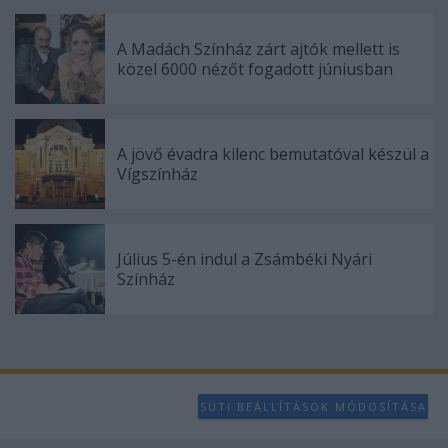
user protection.
A Madách Színház zárt ajtók mellett is
közel 6000 nézőt fogadott júniusban
A jövő évadra kilenc bemutatóval készül a
Vígszínház
Július 5-én indul a Zsámbéki Nyári
Színház
SÜTI BEÁLLÍTÁSOK MÓDOSÍTÁSA