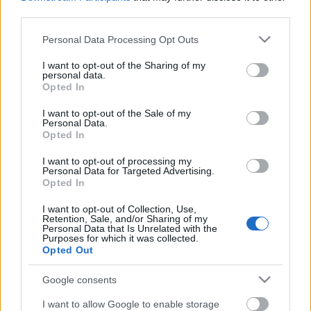
nekünk rengeteg anyagunk van, a Rádiószínháznak
third parties.
legalább ötven évre visszamenően van színházi
felvétele.
Please note that this website/app uses one or more Google
Personal Data Processing Opt Outs
services and may gather and store information including but
R.: - Milyen korosztályt várnak, a huszon-
not limited to your visit or usage behaviour. You may click to
I want to opt-out of the Sharing of my
personal data.
harmincévesek nem biztos, hogy minden kérdésre
grant or deny consent to Google and its third-party tags to
Opted In
tudnak válaszolni?
use your data for below specified purposes in below Google
consent section.
I want to opt-out of the Sale of my
Personal Data.
Somonyi-Papp Zoltán felelős szerkesztő: - Igaza van,
Opted In
az idősebb korosztály az, aki többet járt színházba
és több mindenre emlékszik ennek következtében.
I want to opt-out of processing my
Personal Data for Targeted Advertising.
Opted In
R.: - Gondolkodnak esetleg azon, hogy a kérdéseket
hozzájuk igazítják, a fiatalabb korosztályhoz?
I want to opt-out of Collection, Use,
Retention, Sale, and/or Sharing of my
Personal Data that Is Unrelated with the
Somonyi-Papp Zoltán felelős szerkesztő: -
Purposes for which it was collected.
Mindenképpen, egyre több lesz a jelenkori
Opted Out
előadásra vonatkozó kérdés, annál is inkább, mert
most egyelőre a Vígszínházban folytatjuk, majd
Google consents
nyáron következnek a szabadtéri előadások,
I want to allow Google to enable storage
föltehetően ősztől több budapesti, majd nem