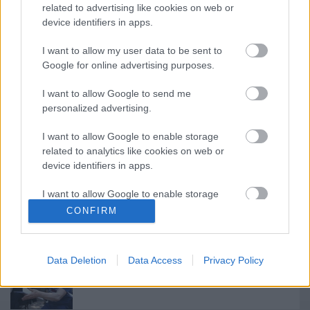
related to advertising like cookies on web or
budapesti színházból is közvetítünk ilyen játékot,
device identifiers in apps.
esetleg határon túlról is magyar nyelvű
színházakból.
I want to allow my user data to be sent to
Google for online advertising purposes.
I want to allow Google to send me
personalized advertising.
I want to allow Google to enable storage
related to analytics like cookies on web or
Ajánlott bejegyzések:
device identifiers in apps.
I want to allow Google to enable storage
Nagy sikerrel zárult a Veszprémi Petőfi
related to functionality of the website or app.
Színház érzékenyítő fesztiválja
CONFIRM
I want to allow Google to enable storage
related to personalization.
Data Deletion
Data Access
Privacy Policy
Akárki a Dóm téren
I want to allow Google to enable storage
related to security, including authentication
functionality and fraud prevention, and other