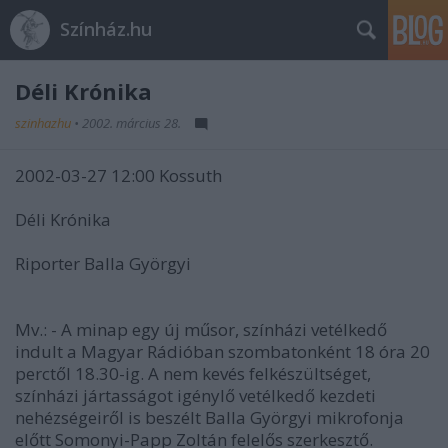
Színház.hu
Déli Krónika
szinhazhu
•
2002. március 28.
2002-03-27 12:00 Kossuth
Déli Krónika
Riporter Balla Györgyi
Mv.: - A minap egy új műsor, színházi vetélkedő
indult a Magyar Rádióban szombatonként 18 óra 20
perctől 18.30-ig. A nem kevés felkészültséget,
színházi jártasságot igénylő vetélkedő kezdeti
nehézségeiről is beszélt Balla Györgyi mikrofonja
előtt Somonyi-Papp Zoltán felelős szerkesztő.