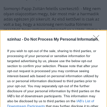
Somonyi-Papp Zoltán felelős szerkesztő: - Még nem
olyan olajozottan megy, bár most már a harmadik
adás egészen jól sikerült. Az első kettővel is csak az
volt a baj, hogy a közönség nem tudta fölmérni
igazából, hogy milyen nehézségű ez a játék, illetve a
rendező azt gondolta, hogy ezt azért illik tudni
mindenkinek.
szinhaz -
Do Not Process My Personal Information
R.: - Mit illik egyébként tudni, tehát mennyire kell
If you wish to opt-out of the sale, sharing to third parties, or
járatosnak lenni a drámairodalomban, a
processing of your personal or sensitive information for
színháztörténetben?
targeted advertising by us, please use the below opt-out
section to confirm your selection. Please note that after your
Somonyi-Papp Zoltán felelős szerkesztő: - Eléggé, én
opt-out request is processed you may continue seeing
nem mondom, hogy ezek könnyű kérdések, noha egy
interest-based ads based on personal information utilized by
us or personal information disclosed to third parties prior to
picit már finomítottunk rajta a legelsőhöz képest, de
your opt-out. You may separately opt-out of the further
azért illik tudni, hogy ki írta a Fösvény-t, vagy ki írta
disclosure of your personal information by third parties on the
a Bánk bán-t, de hát ezt azért talán tudják is. Illik
IAB’s list of downstream participants. This information may
fölismerni színházszerető embernek a jelenkori vagy
also be disclosed by us to third parties on the
IAB’s List of
a közelmúlt klasszikus színészeit hangról, ehhez
Downstream Participants
that may further disclose it to other