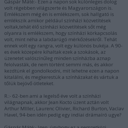
Gáspár Máté:- Ezen a napon sok különleges dolog
volt régebben világszerte és Magyarországon is.
Emlékszem még én is emlékszem, sok hallgató is
emlékszik amikor például színházi közvetítések
voltak,tehát élő színházi közvetítések sőt még
olyanra is emlékszem, hogy színházi körkapcsolás
volt, mint néha a labdarúgó mérkőzésekről. Tehát
ennek volt egy rangra, volt egy különös bukéja. A 90-
es évek közepére kihaltak ezek a szokások, az
üzenetet valószínűleg minden színházba aznap
felolvasták, de nem történt semmi más, és akkor
kezdtünk el gondolkodni, mit lehetne ezen a napon
kitalálni, és megkerestük a színházakat és vártuk a
tőlük bejövő ötleteket.
R.:- 62-ben ami a legelső éve volt a színházi
világnapnak, akkor Jean Kocto üzent aztán volt
Arthur MIller, Laurenc Olivier, Richard Burton, Vaclav
Havel, 94-ben idén pedig egy indiai drámaíró ugye?
Gáspár Máté:- Igen, úgyhogy ez a nemzetközi