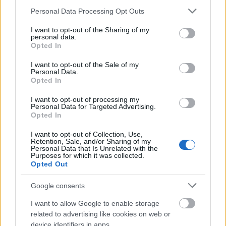
tovább fog élni, és tovább fog profokálni minket.
Please note that this website/app uses one or more Google
Personal Data Processing Opt Outs
services and may gather and store information including but
R.: - Az idei színházi világnapon mi lesz még?
not limited to your visit or usage behaviour. You may click to
I want to opt-out of the Sharing of my
personal data.
grant or deny consent to Google and its third-party tags to
Opted In
Gáspár Máté:- Idén is teljesen a színházak
use your data for below specified purposes in below Google
hatáskörébe utaltuk, hogy mire gondolnak, és
consent section.
I want to opt-out of the Sale of my
nagyon változatos a felhozatal. Rengeteg helyről
Personal Data.
Opted In
jönnek össze művészek és ez nem is olyan
hagyományos gála, tehát inkább ilyen
I want to opt-out of processing my
beszélgetések, anekdotázgatások Bárkán
Personal Data for Targeted Advertising.
focimeccset is szerveznek, a Térszínházban lesz
Opted In
közönségtalálkozó.A Krétakör SZínház bemutatót
I want to opt-out of Collection, Use,
tart ezen a napon, a Thália Színház régi stúdiójában
Retention, Sale, and/or Sharing of my
a Göthe Intézetben a tavaszi fesztivál keretében egy
Personal Data that Is Unrelated with the
Purposes for which it was collected.
beszélgetésé lesz, a Katona József Színház és a
Opted Out
Studtgarti Tribünel vezetőinek részvételével, és a
Thália nagy színpadán lesz egyébkén a Súgócsiga
Google consents
gála, ahol a közönség szavazatai alapján kiválasztott
I want to allow Google to enable storage
12 résztvevőt fogjuk köszönteni.
related to advertising like cookies on web or
device identifiers in apps.