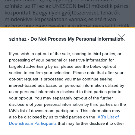
színházi az ITI ez az UNESCON belül működik párizsi
központtal. Ez egy ilyen gyűjtőszervezet, tehát ők
mindenkivel kapcsolatban vannak, és ezért van
az,hogy igaz nagy neveket a szakmai nagyjait tudták
megnyerni.Az,hogy az elmúlt években olyan színházi
emberek is kerültek bele akiknek a nevét nem
szinhaz -
Do Not Process My Personal Information
nagyon ismerjük, sokszor még kiejteni is gondot
okoz, az nem azt mutatja szerintem, hogy ennek a
If you wish to opt-out of the sale, sharing to third parties, or
rangja csökkenne,hanem pont ennek a szervezetnek
processing of your personal or sensitive information for
a teljes nemzetközi jellegét. Ez a szép ebben tényleg,
targeted advertising by us, please use the below opt-out
hogy valószínüleg egy indiai színházi embernek
section to confirm your selection. Please note that after your
teljesen más rálátása, és ugyanakkor ezeket az
opt-out request is processed you may continue seeing
üzeneteket olvasgatva akár Indiában,akár
interest-based ads based on personal information utilized by
Franciaországban, vagy Kanadában,
us or personal information disclosed to third parties prior to
Magyarországon vannak olyan közös vonásai a
your opt-out. You may separately opt-out of the further
színháznak amire mindenki fölhívja a figyelmet. Itt
disclosure of your personal information by third parties on the
IAB’s list of downstream participants. This information may
az utolsó gondolatai ennek, hogy a színház saját
also be disclosed by us to third parties on the
IAB’s List of
halálos ítéletét írja alá amikor biztosra
Downstream Participants
that may further disclose it to other
megy.Másrészt ugyan az az oka annak is, hogy bár
third parties.
néha sivárnak látjuk a jövőjét, a színház mégis