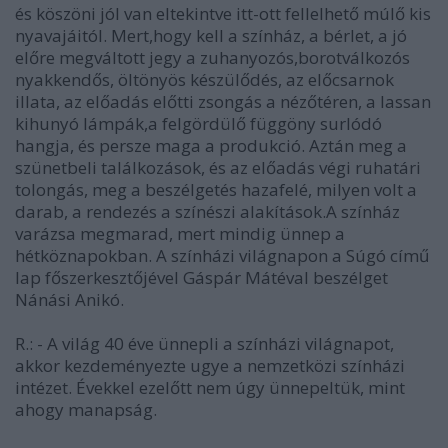
és köszöni jól van eltekintve itt-ott fellelhető múlő kis
nyavajáitól. Mert,hogy kell a színház, a bérlet, a jó
előre megváltott jegy a zuhanyozós,borotválkozós
nyakkendős, öltönyös készülődés, az előcsarnok
illata, az előadás előtti zsongás a nézőtéren, a lassan
kihunyó lámpák,a felgördülő függöny surlódó
hangja, és persze maga a produkció. Aztán meg a
szünetbeli találkozások, és az előadás végi ruhatári
tolongás, meg a beszélgetés hazafelé, milyen volt a
darab, a rendezés a színészi alakítások.A színház
varázsa megmarad, mert mindig ünnep a
hétköznapokban. A színházi világnapon a Súgó című
lap főszerkesztőjével Gáspár Mátéval beszélget
Nánási Anikó.
R.: - A világ 40 éve ünnepli a színházi világnapot,
akkor kezdeményezte ugye a nemzetközi színházi
intézet. Évekkel ezelőtt nem úgy ünnepeltük, mint
ahogy manapság.