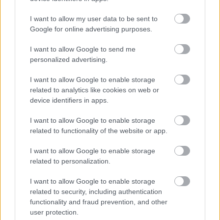
R.: - Ez egy internetes szavazás volt ugye, el lehet-e
már árulni a nyerteseket?
I want to allow my user data to be sent to
Google for online advertising purposes.
Gáspár Máté:- Természetesen, hiszen ők is értesítést
kaptak már Almássy SÁndor, Fekete Ernő, Fullajtár
I want to allow Google to send me
Andrea, Hernádi Judit, Koltai Róbert, Kováts Adél,
personalized advertising.
Ónodi Eszter, Stohl András, Szávai Viktória, Szervét
Tibor, Tóth Sándor és Törőcsik Mari. Sokszor
I want to allow Google to enable storage
megkérdezik tőlem, hogy ma egy színész hogy tesz
related to analytics like cookies on web or
szert népszerűségre, honnan ismerik,mert hogy a
device identifiers in apps.
tévé a film, a reklám, a színes újságok, de ezt a
listát,hogyha alaposan átnézzük, azért látható, hogy
I want to allow Google to enable storage
itt mindenkire vonatkozhat az,hogy lehetett a 2001-
related to functionality of the website or app.
es évben olyna színpadi szerepben látni, ami miatt
I want to allow Google to enable storage
méltó a közönség szeretetére. Néhányuknak
related to personalization.
természetesen a média az a népszerűség az
elvitathatatlan. 15 ezer különböző ember szavazott,
I want to allow Google to enable storage
és ez pont 5 ezerrel több például mint tavaly volt.
related to security, including authentication
Mostanában olvastam egy felmérést, ami szerint
functionality and fraud prevention, and other
egyébként Budapesten 180 ezerre tehető azok
user protection.
száma Budapest és körzete, akik egyáltalán