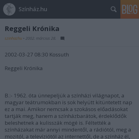
Színház.hu
Reggeli Krónika
szinhazhu
•
2002. március 28.
2002-03-27 08:30 Kossuth
Reggeli Krónika
B.:- 1962. óta ünnepeljük a színházi világnapot, a
magyar teátrumokban is sok helyütt kitüntetett nap
ez a mai. Amikor nemcsak a szokásos előadásokat
tartják meg, hanem a színházbarátok, érdeklődők
beleshetnek a kulisszák mögé is. Féltették a
színházakat már annyi mindentől, a rádiótól, meg a
mozitól, a televíziótól az internettől, de a színház él,