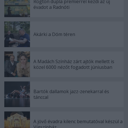
Rögtön dupla premierrel kezdi az új
évadot a Radnóti
Akárki a Dóm téren
A Madách Színház zárt ajtók mellett is
közel 6000 nézőt fogadott júniusban
Bartók dallamok jazz-zenekarral és
tánccal
A jövő évadra kilenc bemutatóval készül a
Vígszínház