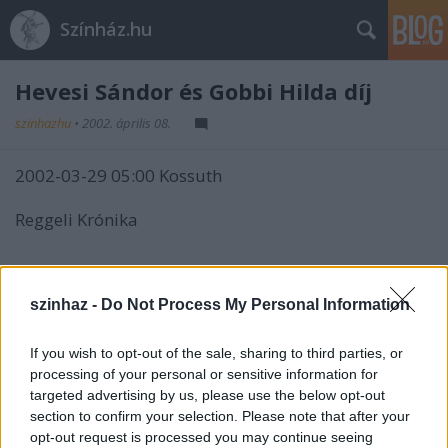
Színház.hu
Hevesi Sándor és Gobbi Hilda díj
szinhazhu
•
2002. április 08.
2002-03-29 05:00 Kossuth
Reggeli Krónika
hírek
szinhaz -
Do Not Process My Personal Information
B.: - A Fővárosi Madách Színházban Bába Krisztina
If you wish to opt-out of the sale, sharing to third parties, or
műfordító, Gombár Judit díszlet-és jelmeztervező, és
processing of your personal or sensitive information for
Szűcs Miklós a Budapesti Kamarszínház igazgatója
targeted advertising by us, please use the below opt-out
vehette át a Hevesi Sándor díjat. A MASZK
section to confirm your selection. Please note that after your
Színészegyesület Gobbi Hilda díját Mednyánszky
opt-out request is processed you may continue seeing