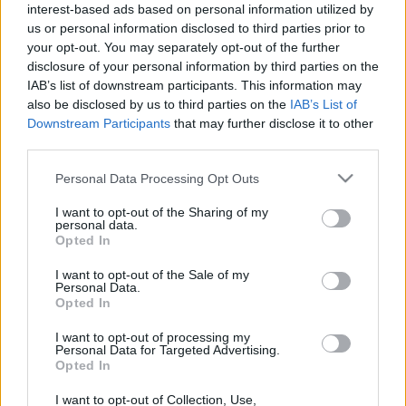
Ági, a budapesti Operett Színház örökös tagja kapta.
interest-based ads based on personal information utilized by
us or personal information disclosed to third parties prior to
Soós Imre díjban részesült Soltész Erzsébet a Pesti
your opt-out. You may separately opt-out of the further
Magyar Színház művésze, és Bozsó Péter a
disclosure of your personal information by third parties on the
budapesti Kamaraszínház tagja.
IAB’s list of downstream participants. This information may
also be disclosed by us to third parties on the
IAB’s List of
Downstream Participants
that may further disclose it to other
third parties.
Please note that this website/app uses one or more Google
Personal Data Processing Opt Outs
services and may gather and store information including but
not limited to your visit or usage behaviour. You may click to
I want to opt-out of the Sharing of my
Ajánlott bejegyzések:
personal data.
grant or deny consent to Google and its third-party tags to
Opted In
use your data for below specified purposes in below Google
consent section.
I want to opt-out of the Sale of my
Ősszel érkezik az Infinite Dance Festival
Personal Data.
Opted In
I want to opt-out of processing my
Personal Data for Targeted Advertising.
Opted In
"Csak engedjenek át a határon, jövünk!"
I want to opt-out of Collection, Use,