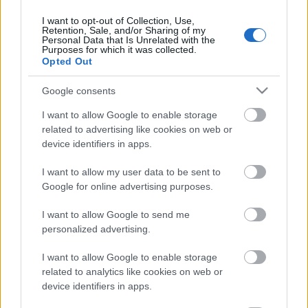
Riporter: Kikandikál a táskájából egy hetilap, meg
I want to opt-out of Collection, Use,
dossziét látok. Az bizonyára szerep. És itt ülünk a
Retention, Sale, and/or Sharing of my
Personal Data that Is Unrelated with the
Fókusz Könyváruházban, ahova azért jött, mert fel
Purposes for which it was collected.
fog lépni, de mondta, hogy egy órával előtte idejön,
Opted Out
és körülnéz a könyvek között. Mit talált?
Google consents
Mácsai Pál: Például azon a részen ülünk, ahol
I want to allow Google to enable storage
technikai könyvek vannak. Lehet, hogy meglepő, de
related to advertising like cookies on web or
egész biztos, hogy meg fogom nézni a
device identifiers in apps.
repülőgépekről szóló könyveket. Nagyon szeretem a
repülőgépeket. Ez gyerekkori vonzalom. Általában
I want to allow my user data to be sent to
mindent szeretek, ami búg és mozog. Tehát az az
Google for online advertising purposes.
egyéves kori állapot, hogy az autók, a kukásautók, a
dömperek, meg a repülők változatlanul vonzanak.
I want to allow Google to send me
De hát aztán majd megyek tovább persze.
personalized advertising.
Riporter: Tehát ha hagyom nyugodtan, befejezzük a
I want to allow Google to enable storage
riportot, akkor a repülőgépek után merre veszi az
related to analytics like cookies on web or
irányt itt a könyvespolcok között?
device identifiers in apps.