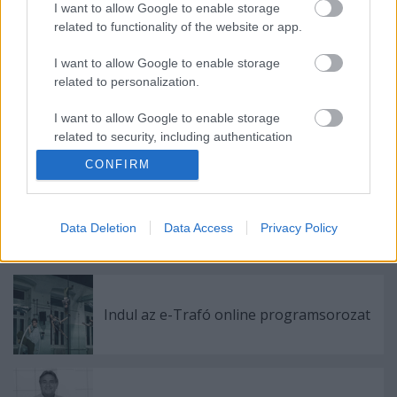
Mácsai Pál: Először is meg fogom nézni a drámák
I want to allow Google to enable storage
című polcot, hogy van-e ott valami olyan új, ami
related to functionality of the website or app.
nekem még nincs meg, aztán pedig a szépirodalom
I want to allow Google to enable storage
felé fogok menni, tekintettel arra, hogy ez egy nagy
related to personalization.
könyváruház, meg fogom nézni a CD-ket, és
szerintem akkor már el is kezdjük az elolvasást.
I want to allow Google to enable storage
related to security, including authentication
functionality and fraud prevention, and other
CONFIRM
user protection.
Data Deletion
Data Access
Privacy Policy
Ajánlott bejegyzések:
Indul az e-Trafó online programsorozat