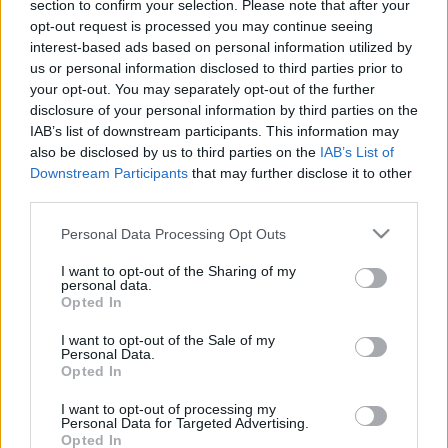
színdarabot el kell olvasnom, azért legtöbbször
section to confirm your selection. Please note that after your
mégis darabot olvasok, akkor nekiülök, elolvasom
opt-out request is processed you may continue seeing
elejétől a végéig. Azért jó egyben elolvasni, mert a
interest-based ads based on personal information utilized by
néző is úgy látja. Tehát a szerkezetének, meg a
us or personal information disclosed to third parties prior to
your opt-out. You may separately opt-out of the further
darab ívének, meg a hangulati változásainak a szűz
disclosure of your personal information by third parties on the
szemmel való olvasása nagyon sokat jelent. Hiszen
IAB’s list of downstream participants. This information may
egy rendező vagy egy színész először és utoljára
also be disclosed by us to third parties on the
IAB’s List of
akkor találkozik a darabbal úgy, mint ahogy majd a
Downstream Participants
that may further disclose it to other
néző fog. Tehát olyankor tényleg úgymond
third parties.
bezárkózom, nyugalmat teremtek magamnak. A
szépirodalomra ez már kevésbé igaz, tehát ott nem
Please note that this website/app uses one or more Google
Personal Data Processing Opt Outs
baj, ha becsöngetnek, miközben olvasok, legfeljebb
services and may gather and store information including but
félreteszem. Nyilván a versekre se. A sajtóra pedig a
not limited to your visit or usage behaviour. You may click to
I want to opt-out of the Sharing of my
personal data.
legkevésbé, tehát azt tényleg tudom olvasni
grant or deny consent to Google and its third-party tags to
Opted In
útközben, meg itt, ott, amott. Egyébként leginkább
use your data for below specified purposes in below Google
hetilapokat olvasok, tehát a napi sajtó nem része az
consent section.
I want to opt-out of the Sale of my
én életemnek, a híreket a rádióból hallgatom meg.
Personal Data.
Opted In
Szerencsére vagy sajnos annyira feszes napirend
szerint élek, hogy az a nyugi, amit az újságolvasás
I want to opt-out of processing my
megkövetelt, tehát az a fél óra, az nincsen.
Personal Data for Targeted Advertising.
Opted In