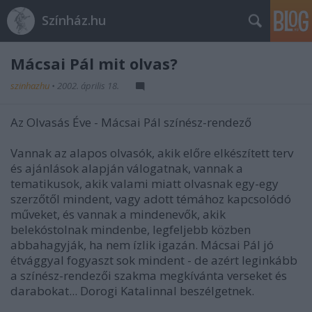
Színház.hu
Mácsai Pál mit olvas?
szinhazhu
•
2002. április 18.
Az Olvasás Éve - Mácsai Pál színész-rendező
Vannak az alapos olvasók, akik előre elkészített terv
és ajánlások alapján válogatnak, vannak a
tematikusok, akik valami miatt olvasnak egy-egy
szerzőtől mindent, vagy adott témához kapcsolódó
műveket, és vannak a mindenevők, akik
belekóstolnak mindenbe, legfeljebb közben
abbahagyják, ha nem ízlik igazán. Mácsai Pál jó
étvággyal fogyaszt sok mindent - de azért leginkább
a színész-rendezői szakma megkívánta verseket és
darabokat... Dorogi Katalinnal beszélgetnek.