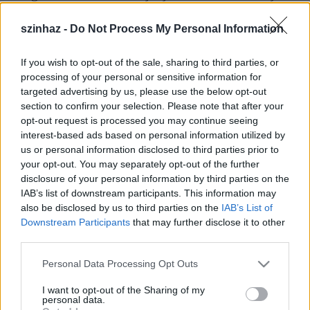
szerint jól sikerült, elegáns előadás volt, a két
szereplőt, Nagyistván Erikát és Milosits Dánielt nem
szinhaz -
Do Not Process My Personal Information
feszélyezte a téthelyzet.
- Milyen ennek a szemlének a művészi jelentősége?
If you wish to opt-out of the sale, sharing to third parties, or
- Talán nem túlzás, ha azt mondom, hogy az
processing of your personal or sensitive information for
alternatív színházak színe-java vett részt rajta. Több
targeted advertising by us, please use the below opt-out
budapesti helyszínen zajlik, ha jól emlékszem,
section to confirm your selection. Please note that after your
ötvenkét előadás szerepel a programjában. A
opt-out request is processed you may continue seeing
résztvevő együttesek zöme budapesti, talán ha négy
interest-based ads based on personal information utilized by
érkezett vidékről.
us or personal information disclosed to third parties prior to
- Milyen színház az RS9, ahol fölléptek?
your opt-out. You may separately opt-out of the further
- Igazi színház öltözőkkel, büfével, néhány
disclosure of your personal information by third parties on the
függetlenített munkatárssal. A nézőterén 40-50-en
IAB’s list of downstream participants. This information may
férnek el. Kiváló lehetőséget nyújt kísérleti és
also be disclosed by us to third parties on the
IAB’s List of
alternatív színházi előadásokra.
Downstream Participants
that may further disclose it to other
- Milyen alapon történik az előadások minősítése?
third parties.
- Több zsűri nézi a párhuzamosan futó előadásokat,
Please note that this website/app uses one or more Google
Personal Data Processing Opt Outs
és a közönség is szavazhat a jegyére írott számmal. A
services and may gather and store information including but
30-i záróesten adják ki a díjakat, közöttük a
not limited to your visit or usage behaviour. You may click to
I want to opt-out of the Sharing of my
közönség díját.
personal data.
grant or deny consent to Google and its third-party tags to