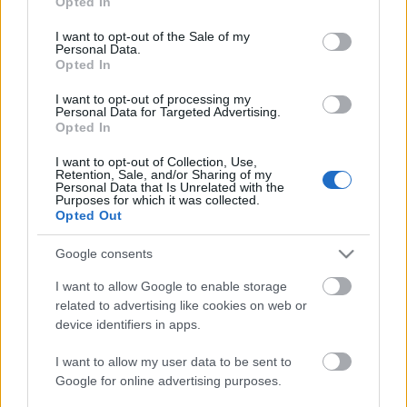
Opted In
- Elmennek a záróestre?
use your data for below specified purposes in below Google
- Valaki elmegy, vagy én, vagy valaki más az
consent section.
I want to opt-out of the Sale of my
együttesből.
Personal Data.
- Hol lép föl legközelebb a Híd?
Opted In
- Jászárokszálláson, a regionális színjátszó
I want to opt-out of processing my
találkozón, ahol Balázs Béla művét, A kékszakállú
Personal Data for Targeted Advertising.
herceg várát játsszuk.
Opted In
B. A.
I want to opt-out of Collection, Use,
Retention, Sale, and/or Sharing of my
Personal Data that Is Unrelated with the
Purposes for which it was collected.
Opted Out
Google consents
I want to allow Google to enable storage
Ajánlott bejegyzések:
related to advertising like cookies on web or
device identifiers in apps.
Indul az e-Trafó online programsorozat
I want to allow my user data to be sent to
Google for online advertising purposes.