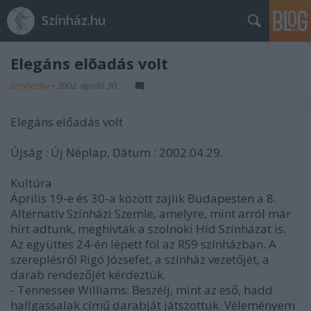
Színház.hu
Elegáns elõadás volt
szinhazhu
•
2002. április 30.
Elegáns előadás volt
Újság : Új Néplap, Dátum : 2002.04.29.
Kultúra
Április 19-e és 30-a között zajlik Budapesten a 8.
Alternatív Színházi Szemle, amelyre, mint arról már
hírt adtunk, meghívták a szolnoki Híd Színházat is.
Az együttes 24-én lépett föl az RS9 színházban. A
szereplésről Rigó Józsefet, a színház vezetőjét, a
darab rendezőjét kérdeztük.
- Tennessee Williams: Beszélj, mint az eső, hadd
hallgassalak című darabját játszottuk. Véleményem