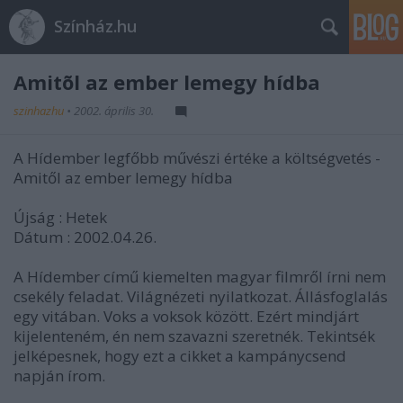
Színház.hu
Amitõl az ember lemegy hídba
szinhazhu
•
2002. április 30.
A Hídember legfőbb művészi értéke a költségvetés -
Amitől az ember lemegy hídba
Újság : Hetek
Dátum : 2002.04.26.
A Hídember című kiemelten magyar filmről írni nem
csekély feladat. Világnézeti nyilatkozat. Állásfoglalás
egy vitában. Voks a voksok között. Ezért mindjárt
kijelenteném, én nem szavazni szeretnék. Tekintsék
jelképesnek, hogy ezt a cikket a kampánycsend
napján írom.