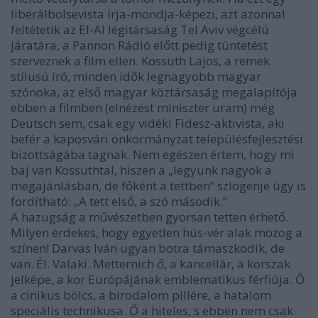
liberálbolsevista írja-mondja-képezi, azt azonnal
feltétetik az El-Al légitársaság Tel Aviv végcélú
járatára, a Pannon Rádió előtt pedig tüntetést
szerveznek a film ellen. Kossuth Lajos, a remek
stílusú író, minden idők legnagyobb magyar
szónoka, az első magyar köztársaság megalapítója
ebben a filmben (elnézést miniszter uram) még
Deutsch sem, csak egy vidéki Fidesz-aktivista, aki
befér a kaposvári önkormányzat településfejlesztési
bizottságába tagnak. Nem egészen értem, hogy mi
baj van Kossuthtal, hiszen a „legyünk nagyok a
megajánlásban, de főként a tettben” szlogenje úgy is
fordítható: „A tett első, a szó második.”
A hazugság a művészetben gyorsan tetten érhető.
Milyen érdekes, hogy egyetlen hús-vér alak mozog a
színen! Darvas Iván ugyan botra támaszkodik, de
van. Él. Valaki. Metternich ő, a kancellár, a korszak
jelképe, a kor Európájának emblematikus férfiúja. Ő
a cinikus bölcs, a birodalom pillére, a hatalom
speciális technikusa. Ő a hiteles, s ebben nem csak