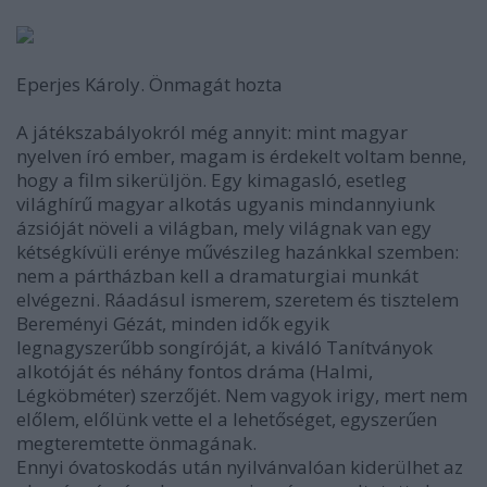
Eperjes Károly. Önmagát hozta
A játékszabályokról még annyit: mint magyar
nyelven író ember, magam is érdekelt voltam benne,
hogy a film sikerüljön. Egy kimagasló, esetleg
világhírű magyar alkotás ugyanis mindannyiunk
ázsióját növeli a világban, mely világnak van egy
kétségkívüli erénye művészileg hazánkkal szemben:
nem a pártházban kell a dramaturgiai munkát
elvégezni. Ráadásul ismerem, szeretem és tisztelem
Bereményi Gézát, minden idők egyik
legnagyszerűbb songíróját, a kiváló Tanítványok
alkotóját és néhány fontos dráma (Halmi,
Légköbméter) szerzőjét. Nem vagyok irigy, mert nem
előlem, előlünk vette el a lehetőséget, egyszerűen
megteremtette önmagának.
Ennyi óvatoskodás után nyilvánvalóan kiderülhet az