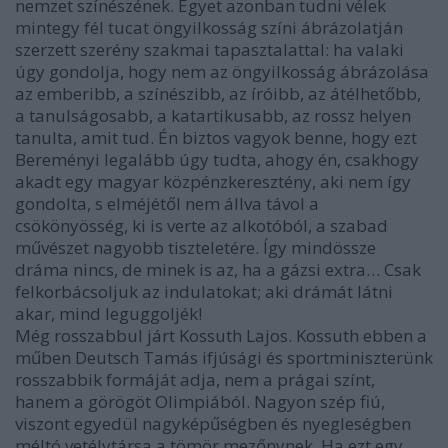
nemzet színészének. Egyet azonban tudni vélek
mintegy fél tucat öngyilkosság színi ábrázolatján
szerzett szerény szakmai tapasztalattal: ha valaki
úgy gondolja, hogy nem az öngyilkosság ábrázolása
az emberibb, a színészibb, az íróibb, az átélhetőbb,
a tanulságosabb, a katartikusabb, az rossz helyen
tanulta, amit tud. Én biztos vagyok benne, hogy ezt
Bereményi legalább úgy tudta, ahogy én, csakhogy
akadt egy magyar közpénzkeresztény, aki nem így
gondolta, s elméjétől nem állva távol a
csökönyösség, ki is verte az alkotóból, a szabad
művészet nagyobb tiszteletére. Így mindössze
dráma nincs, de minek is az, ha a gázsi extra… Csak
felkorbácsoljuk az indulatokat; aki drámát látni
akar, mind leguggoljék!
Még rosszabbul járt Kossuth Lajos. Kossuth ebben a
műben Deutsch Tamás ifjúsági és sportminiszterünk
rosszabbik formáját adja, nem a prágai színt,
hanem a görögöt Olimpiából. Nagyon szép fiú,
viszont egyedül nagyképűségben és nyegleségben
méltó vetélytársa a tömör mezőnynek. Ha ezt egy