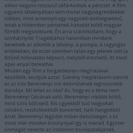
akkor nagyon roszszul sáfárkodtak a pénzzel. A film
ugyanis látványában sem mutat nagyságrendekkel
többet, mint amennyit egy nagyobb költségvetésű,
tehát a Hídember pénzének hatodát költő magyar
filmtől megszoktunk. Én arra számítottam, hogy a
színháznyitó Tragédiához hasonlóan mindent
bevetnek az alkotók a látvány, a pompa, a ragyogás
érdekében, de ezzel szemben talán egy jelenet volt (a
kitűnő hídavatási képsor), melyből érezhető, itt most
apai-anyai beleadva.
Miután egy film a forgatókönyv megírásával
kezdődik, kezdjük azzal. Szerény meglátásom szerint
ez az írás Bereményi írói életművének legrosszabb
darabja. Mi lehet az oka? Az, hogy ez a téma nem
Bereményi Gézának való. Bereményi inkább költő,
mint színi bölcselő. Kis ügyekből tud nagyokat
csinálni, rezdülésekből koncertet, halk hangokból
áriát. Bereményi legjobb művei dalszövegei, s ez
most már minden bizonynyal így is marad. Egyszer
önmagát nevezte az irodalom búvópatakjának,