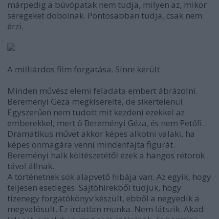
márpedig a búvópatak nem tudja, milyen az, mikor
seregeket dobolnak. Pontosabban tudja, csak nem
érzi.
A milliárdos film forgatása. Sínre került
Minden művész elemi feladata embert ábrázolni.
Bereményi Géza megkísérelte, de sikertelenül.
Egyszerűen nem tudott mit kezdeni ezekkel az
emberekkel, mert ő Bereményi Géza, és nem Petőfi.
Dramatikus művet akkor képes alkotni valaki, ha
képes önmagára venni mindenfajta figurát.
Bereményi halk költészetétől ezek a hangos rétorok
távol állnak.
A történetnek sok alapvető hibája van. Az egyik, hogy
teljesen esetleges. Sajtóhírekből tudjuk, hogy
tizenegy forgatókönyv készült, ebből a negyedik a
megvalósult. Ez irdatlan munka. Nem látszik. Akad