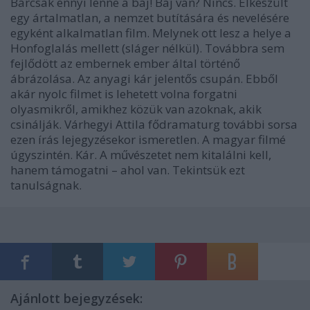
Bárcsak ennyi lenne a baj! Baj van? Nincs. Elkészült
egy ártalmatlan, a nemzet butítására és nevelésére
egyként alkalmatlan film. Melynek ott lesz a helye a
Honfoglalás mellett (sláger nélkül). Továbbra sem
fejlődött az embernek ember által történő
ábrázolása. Az anyagi kár jelentős csupán. Ebből
akár nyolc filmet is lehetett volna forgatni
olyasmikről, amikhez közük van azoknak, akik
csinálják. Várhegyi Attila fődramaturg további sorsa
ezen írás lejegyzésekor ismeretlen. A magyar filmé
úgyszintén. Kár. A művészetet nem kitalálni kell,
hanem támogatni – ahol van. Tekintsük ezt
tanulságnak.
Ajánlott bejegyzések: