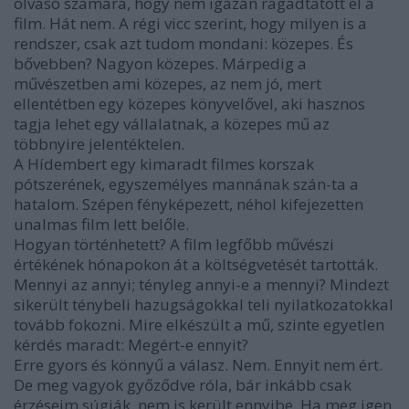
olvasó számára, hogy nem igazán ragadtatott el a
film. Hát nem. A régi vicc szerint, hogy milyen is a
rendszer, csak azt tudom mondani: közepes. És
bővebben? Nagyon közepes. Márpedig a
művészetben ami közepes, az nem jó, mert
ellentétben egy közepes könyvelővel, aki hasznos
tagja lehet egy vállalatnak, a közepes mű az
többnyire jelentéktelen.
A Hídembert egy kimaradt filmes korszak
pótszerének, egyszemélyes mannának szán-ta a
hatalom. Szépen fényképezett, néhol kifejezetten
unalmas film lett belőle.
Hogyan történhetett? A film legfőbb művészi
értékének hónapokon át a költségvetését tartották.
Mennyi az annyi; tényleg annyi-e a mennyi? Mindezt
sikerült ténybeli hazugságokkal teli nyilatkozatokkal
tovább fokozni. Mire elkészült a mű, szinte egyetlen
kérdés maradt: Megért-e ennyit?
Erre gyors és könnyű a válasz. Nem. Ennyit nem ért.
De meg vagyok győződve róla, bár inkább csak
érzéseim súgják, nem is került ennyibe. Ha meg igen,