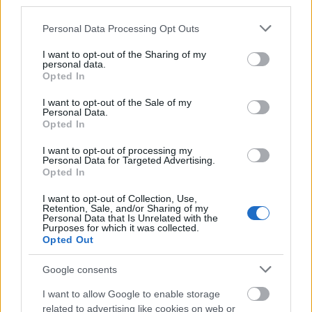
third parties.
nagyszerű író Bereményi Géza már jobb rendező,
mint író, s ezen az eredetileg rendező társíró Can
Please note that this website/app uses one or more Google
Personal Data Processing Opt Outs
Togay se tudott segíteni. Már a munka elején sem
services and may gather and store information including but
értettem, hogy mitől erősíti Can Togay Bereményit, a
not limited to your visit or usage behaviour. You may click to
I want to opt-out of the Sharing of my
végtermék alapján kijelenteném: a Jónyer–Klampár
personal data.
grant or deny consent to Google and its third-party tags to
Opted In
jobb páros volt.
use your data for below specified purposes in below Google
A filmből egy valamit nem tudhatunk meg: mitől volt
consent section.
I want to opt-out of the Sale of my
Széchenyi a legnagyobb magyar? Attól, hogy ezt
Personal Data.
Opted In
szavazta meg neki a nemzet? Nem, ezt Kossuth Lajos
mondotta róla, mert akkoriban még nem volt divat a
I want to opt-out of processing my
végkielégítés, ráadásul a gróf rá sem szorult volna.
Personal Data for Targeted Advertising.
Széchenyi valószínűleg azért lehetett a legnagyobb
Opted In
magyar, mert konkrét ügyekkel foglalkozott, ebből
I want to opt-out of Collection, Use,
fejlődés indult meg, szorgalmas volt, sőt sokkal több
Retention, Sale, and/or Sharing of my
annál: önzetlen adakozó. Könnyű máséra ígérni, meg
Personal Data that Is Unrelated with the
Purposes for which it was collected.
elkeresztelni mindenkiről mindent. De amikor valaki
Opted Out
azt mondja, hogy adom az enyémet, adjátok ti is a
tiéteket, akkor az egyszerre nagyság és
Google consents
ellenszenvesen hibátlan erkölcsű tett. Nem tudjuk
hogy például, mi lett a következménye. Adtak mások
I want to allow Google to enable storage
related to advertising like cookies on web or
is? Vagy csak bolondnak tartották a grófot? Hol