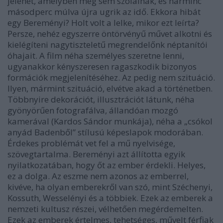
jelenet, amelyben meg sem szólalnak, és harminc
másodperc múlva újra ugrik az idő. Ekkora hibát
egy Bereményi? Holt volt a lelke, mikor ezt leírta?
Persze, nehéz egyszerre öntörvényű művet alkotni és
kielégíteni nagytiszteletű megrendelőnk néptanítói
óhajait. A film néha személyes szeretne lenni,
ugyanakkor kényszeresen ragaszkodik bizonyos
formációk megjelenítéséhez. Az pedig nem szituáció.
Ilyen, mármint szituáció, elvétve akad a történetben.
Többnyire dekorációt, illusztrációt látunk, néha
gyönyörűen fotografálva, állandóan mozgó
kamerával (Kardos Sándor munkája), néha a „csókol
anyád Badenből” stílusú képeslapok modorában.
Érdekes problémát vet fel a mű nyelvisége,
szövegtartalma. Bereményi azt állította egyik
nyilatkozatában, hogy őt az ember érdekli. Helyes,
ez a dolga. Az eszme nem azonos az emberrel,
kivéve, ha olyan emberekről van szó, mint Széchenyi,
Kossuth, Wesselényi és a többiek. Ezek az emberek a
nemzeti kultusz részei, vélhetően megérdemelten.
Ezek az emberek értelmes, tehetséges, művelt férfiak