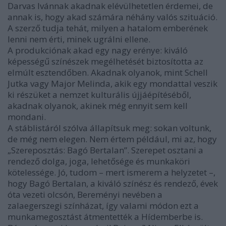
Darvas Ivánnak akadnak elévülhetetlen érdemei, de
annak is, hogy akad számára néhány valós szituáció.
A szerző tudja tehát, milyen a hatalom emberének
lenni nem érti, minek ugrálni ellene.
A produkciónak akad egy nagy erénye: kiváló
képességű színészek megélhetését biztosította az
elmúlt esztendőben. Akadnak olyanok, mint Schell
Jutka vagy Major Melinda, akik egy mondattal veszik
ki részüket a nemzet kulturális újjáépítéséből,
akadnak olyanok, akinek még ennyit sem kell
mondani.
A stáblistáról szólva állapítsuk meg: sokan voltunk,
de még nem elegen. Nem értem például, mi az, hogy
„Szereposztás: Bagó Bertalan”. Szerepet osztani a
rendező dolga, joga, lehetősége és munkaköri
kötelessége. Jó, tudom – mert ismerem a helyzetet –,
hogy Bagó Bertalan, a kiváló színész és rendező, évek
óta vezeti olcsón, Bereményi nevében a
zalaegerszegi színházat, így valami módon ezt a
munkamegosztást átmentették a Hídemberbe is.