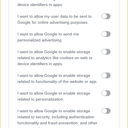
device identifiers in apps.
vannak az ellenérdekű felek?
Milyen ez a Széchenyi? Izgága, kissé hisztérikus;
I want to allow my user data to be sent to
fanatikus, de nem túl okos. Tele van vágyakkal,
Google for online advertising purposes.
amiket nyugati útjain gyűjt magába, de minden,
csak nem államférfi. Buta proli-arccal néz a
I want to allow Google to send me
boldogabb magyar jövőbe. Hol a megtérés
personalized advertising.
pillanata? Mikortól lett hazafi? Azt látjuk, mikor
szeret bele örök asszonyába egyetlen pillanat alatt;
I want to allow Google to enable storage
azt nem, hogy mikor lesz belőle az, ami. Ez a
related to analytics like cookies on web or
Széchenyi azért ilyen, mert egy erre alkalmatlan
device identifiers in apps.
színész adja. Fontos kijelenteni, ez a szerep Eperjes
Károlynak NEM VALÓ. Eperjes remek karakter,
I want to allow Google to enable storage
maradandó munkásőr a Csapd le csacsiban,
related to functionality of the website or app.
futballbolond a 6:3-ban, kiváló hetvenkedő katona
volt, meg Goldoni-hős romániai rendezőknél, tehát
I want to allow Google to enable storage
related to personalization.
olyan emberek mellett, akik a színészt nemes
eszközként kezelik. Eperjes Károly mozgékony,
I want to allow Google to enable storage
impulzív, hadaró, fagyott arccal, mimika nélkül.
related to security, including authentication
Eperjes arcán kettő és fél óra alatt anynyi érzelem
functionality and fraud prevention, and other
jelent meg, mint egy néptanító arcán nyilatkozatai