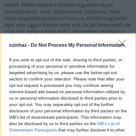
voltak. Ehhez képest a filmben egyetlen olyan
mondat nincs, mely igazolná ezt. Széchenyi Hitel
című alapműve jószerivel nincs is, ő kizárólag hidat
épít, ami ugyan fontos tette volt, és jól filmezhető, de
csak egy műve a több közül. Wesselényi magyarul
akar beszélni, ennyit tudunk meg róla. Batthyányról
kijelentik, hogy buta. Akkor miért ő lett a
szinhaz -
Do Not Process My Personal Information
miniszterelnök?
Ha ezek az emberek ennyit értek volna, mint
If you wish to opt-out of the sale, sharing to third parties, or
amennyinek ez a film láttatja kvalitásaikat, akkor a
processing of your personal or sensitive information for
nagy reformnemzedék alig érne többet, mint a
targeted advertising by us, please use the below opt-out
Grósz-kormány, mely ellen az utcára vonultunk.
section to confirm your selection. Please note that after your
Egy szó, mint száz, az a benyomásom, hogy
opt-out request is processed you may continue seeing
Bereményi Gézának annyi köze van a maga filmre
interest-based ads based on personal information utilized by
vitte történethez, mint amikor egy színház igazgatója
us or personal information disclosed to third parties prior to
a tatarozást követő díszelőadásra azért rángatja elő
your opt-out. You may separately opt-out of the further
a zene nélküli szelíd izgalmú Bánk bánt, mert ő az
disclosure of your personal information by third parties on the
igazgató, a tatarozás kész, e kettő együtt tehát Bánk
IAB’s list of downstream participants. This information may
also be disclosed by us to third parties on the
IAB’s List of
bán.
Downstream Participants
that may further disclose it to other
Az élet nagy paradoxona, hogy e műve alapján a