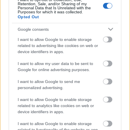
Retention, Sale, and/or Sharing of my
Nemecsek Ernőből is csak hőst tudott csinálni. De
Personal Data that Is Unrelated with the
eszébe jut Goethe, aki Martithoz fiatalította Faustot
Purposes for which it was collected.
Opted Out
és teremt egy ördögöt, aki szép és bűnös
szerelmeseket egymás karjaiba segít. Molnár Ferenc
Google consents
első darabját épp 95 éve mutatták be, szintén
áprilisban és azonnal átütő siker lett. 1 év múlva
I want to allow Google to enable storage
már 4 New York-i színház tűzte műsorára. Bejárta a
related to advertising like cookies on web or
világot. Miért? Schopflin Aladár így magyarázza:
device identifiers in apps.
Molnár nem meggyőzni akarja a színházi nézőt,
hanem meglepni, hatalmába keríteni, szuggerálni.
I want to allow my user data to be sent to
Túl is megy a valós világon. Szimbólumhoz, az
Google for online advertising purposes.
álomkép és a valóság összekapcsolásához, a
fantasztikum felhasználásához is hozzányúl, hogy
I want to allow Google to send me
ezzel is az eredetiség meglepő bélyegét nyomja
personalized advertising.
drámai alkotására. Az ördög most a Jánosnak
I want to allow Google to enable storage
választott gazdag mennyasszonnyal társalog.
related to analytics like cookies on web or
( részlet a darabból )
device identifiers in apps.
Gondolom megismerték a címszerepben, amit az
ősbemutató Hegedűs Gyula játszott, Bálint Andrást.
I want to allow Google to enable storage
A lemondásról idézünk még egy kis leckét a
related to functionality of the website or app.