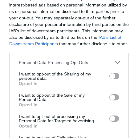
hangszerelte meg a Puskin költemény követelte
interest-based ads based on personal information utilized by
érzelmeket. Most hát A hattyúk tava, a Csipkerózsika,
us or personal information disclosed to third parties prior to
a Diótörő mellett holnaptól lesz még egy
your opt-out. You may separately opt-out of the further
Csajkovszkij balettünk. Azt hiszem nagyon soká
disclosure of your personal information by third parties on the
játssza majd telt házakkal az Andrássy úti társulat
IAB’s list of downstream participants. This information may
itthon és másutt. A múlt század hőse, Anyegin nem
also be disclosed by us to third parties on the
IAB’s List of
vette komolyan az ifjú lány nyíladozó szerelmét.
Downstream Participants
that may further disclose it to other
Aztán, amikor újra összetalálkoztak, az már
third parties.
hercegnévolt és mostmár fellángolt Jevgenyijben is
Please note that this website/app uses one or more Google
az érzés. Tatjanában volt annyi tartás, hiába szerette
Personal Data Processing Opt Outs
services and may gather and store information including but
még, visszautasította. Igazából egy ilyen
not limited to your visit or usage behaviour. You may click to
I want to opt-out of the Sharing of my
újratalálkozás elevenedik meg néhány 100 m-re az
personal data.
grant or deny consent to Google and its third-party tags to
Operaháztól a Radnóti Színházban is. Csak a színhely
Opted In
use your data for below specified purposes in below Google
nem Szentpétervár, hanem Pest. Az idő nem a XIX.
consent section.
I want to opt-out of the Sale of my
század dereka, hanem a XX. legeleje. A szerelem és a
Personal Data.
házasság itt sem járt feltétlenül együtt. János és
Opted In
Jolán szegény legényként, ill. lányként kóstol bele az
érzésbe. Aztán mire újra összetalálkoznak, Jolán már
I want to opt-out of processing my
Personal Data for Targeted Advertising.
méltóságos asszony, János meg jó hírű festő.
Opted In
Csakhogy jön egy nagy tehetségű újságíró, aki
magában éppúgy nem tud segíteni rajtuk, minthogy
I want to opt-out of Collection, Use,