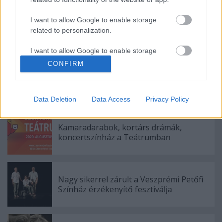
mértéktartóan erotikus előadásból.
( részlet a darabból )
I want to allow Google to enable storage
related to personalization.
I want to allow Google to enable storage
related to security, including authentication
CONFIRM
functionality and fraud prevention, and other
user protection.
Ajánlott bejegyzések:
Data Deletion
Data Access
Privacy Policy
Kamaradarabok, kortárs drámák,
koncertszínház a Teátrumban
Nagy sikerrel zárult a Veszprémi Petőfi
Színház érzékenyítő fesztiválja