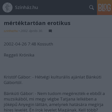
Színház.hu
mértéktartóan erotikus
szinhazhu
•
2002. április 30.
2002-04-26 7:48 Kossuth
Reggeli Krónika
Kristóf Gábor: - Hétvégi kulturális ajánlat Bánkúti
Gábortól.
Bánkúti Gábor: - Nem tudom megérezték-e ebből a
muzsikából, mi megy végbe Tatjana lelkében a
jóképű Anyegin láttán, amelynek hatására megírja
híres levelét. Én írok levelet Magának. Kell több?