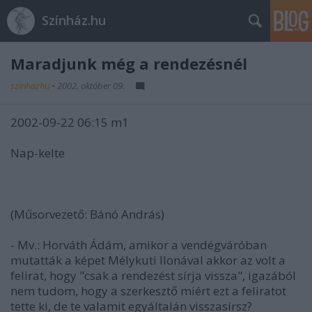
Színház.hu
Maradjunk még a rendezésnél
szinhazhu
•
2002. október 09.
2002-09-22 06:15 m1
Nap-kelte
(Műsorvezető: Bánó András)
- Mv.: Horváth Ádám, amikor a vendégváróban
mutatták a képet Mélykuti Ilonával akkor az volt a
felirat, hogy "csak a rendezést sírja vissza", igazából
nem tudom, hogy a szerkesztő miért ezt a feliratot
tette ki, de te valamit egyáltalán visszasírsz?