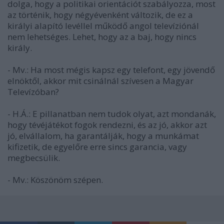
dolga, hogy a politikai orientációt szabályozza, most
az történik, hogy négyévenként változik, de ez a
királyi alapító levéllel működő angol televíziónál
nem lehetséges. Lehet, hogy az a baj, hogy nincs
király.
- Mv.: Ha most mégis kapsz egy telefont, egy jövendő
elnöktől, akkor mit csinálnál szívesen a Magyar
Televízóban?
- H.Á.: E pillanatban nem tudok olyat, azt mondanák,
hogy tévéjátékot fogok rendezni, és az jó, akkor azt
jó, elvállalom, ha garantálják, hogy a munkámat
kifizetik, de egyelőre erre sincs garancia, vagy
megbecsülik.
- Mv.: Köszönöm szépen.