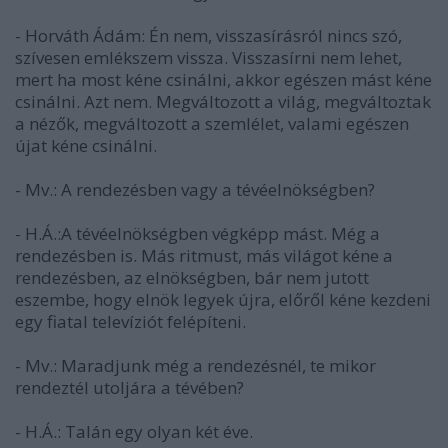
- Horváth Ádám: Én nem, visszasírásról nincs szó,
szívesen emlékszem vissza. Visszasírni nem lehet,
mert ha most kéne csinálni, akkor egészen mást kéne
csinálni. Azt nem. Megváltozott a világ, megváltoztak
a nézők, megváltozott a szemlélet, valami egészen
újat kéne csinálni.
- Mv.: A rendezésben vagy a tévéelnökségben?
- H.Á.:A tévéelnökségben végképp mást. Még a
rendezésben is. Más ritmust, más világot kéne a
rendezésben, az elnökségben, bár nem jutott
eszembe, hogy elnök legyek újra, előről kéne kezdeni
egy fiatal televíziót felépíteni.
- Mv.: Maradjunk még a rendezésnél, te mikor
rendeztél utoljára a tévében?
- H.Á.: Talán egy olyan két éve.