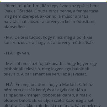
- H.Á.: És akkor lesz 2 milliárd fölösles, azt el lehet
költeni miután 1 milliárd egy évben az épület bére.
Csak a Tőzsdéé, Óbuda nincs benne, a fenntartása
még nem szerepel, akkor hol a műsor ára? Ez
naivitás, hát először a törvényen kell módosítani,
alapvetően.
- Mv.: De te is tudod, hogy nincs meg a politikai
konszenzus arra, hogy ezt a törvény módosítsák.
- H.Á.: Így van.
- Mv.: sőt most azt fogják beadni, hogy legyen egy
jobboldali televízió, meg legyen egy baloldali
televízió. A parlament elé kerül ez a javaslat.
- H.Á.: Én meg beadom, hogy a Madách Színház
nézőterét osszák ketté, és az egyik oldalán a
színpadnak menjen jobboldali darab, a másik
oldalon baloldali, és üljön szét a közönség a két
oldalra, és akkor mindenki magának, hát ennek egy