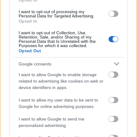
Opted In
- Mv.: Azt mondod, hogy nem pályáztál most
tévéelnökségre, pedig korábban az újságokban
I want to opt-out of processing my
Personal Data for Targeted Advertising.
felmerült a te neved is, hogy majd újra ringbe
Opted In
szállsz.
I want to opt-out of Collection, Use,
Retention, Sale, and/or Sharing of my
- H.Á.: Lehet, hogy tippet akartak adni, de az én
Personal Data that Is Unrelated with the
fejemben nem merült fel.
Purposes for which it was collected.
Opted Out
- Mv.: De miért nem?
Google consents
- H.Á.: Hát, mert ameddig nincs tisztázva a
I want to allow Google to enable storage
gazdasági háttere, hát ehhez kell 20 milliárd,
related to advertising like cookies on web or
device identifiers in apps.
- Mv .: lehet, hogy írsz egy jó pályázatot és akkor azt
mondják hogy Horváth Ádám nagyon jó,
I want to allow my user data to be sent to
Google for online advertising purposes.
- H.Á.: én megpályázom azt, hogy a médiatörvény
érvéyntelen, bele van fektetve a finanszírozás, azt én
I want to allow Google to send me
eltörlöm, a parlament, azt mondom a kormánynak,
personalized advertising.
hogy te most adsz nekem 18 milliárdot, meg egy