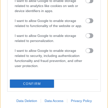
I want to allow Google to enable storage
székházat építsz gyorsan, ez lenne a pályázatom és
related to analytics like cookies on web or
akkor én megcsinálom a televíziót. Csak ezt lehet.
device identifiers in apps.
Hát hiszen a törvényen belül kell most már ezt,
I want to allow Google to enable storage
- Mv.: de ezzel azt akarod mondani, hogy akik most
related to functionality of the website or app.
pályáztak, azok végül is céltalanul pályáztak volna?
Azért 15 ember hiábavalóan nem adja be a
I want to allow Google to enable storage
pályázatát.
related to personalization.
- H.Á.: De, elnök, hát az nagy dolog, elnök, három
I want to allow Google to enable storage
napig elnök úr, elnök asszony pláne, az nagyon jó
related to security, including authentication
érzés biztosan, én nem élveztem nagyon, de nincs
functionality and fraud prevention, and other
mire pályázni, először meg kellett volna mondani,
user protection.
nem a kuratóriumnak, hogy tessék pályázni, a kiírás
szerint írja meg, hogy milyen kereskedelmi terve van.
10 milliárdos deficitet lehet megpályázni, ez azért
CONFIRM
nem akármi.
- Mv.: De ezt most állítólag szanálni fogják.
Data Deletion
Data Access
Privacy Policy