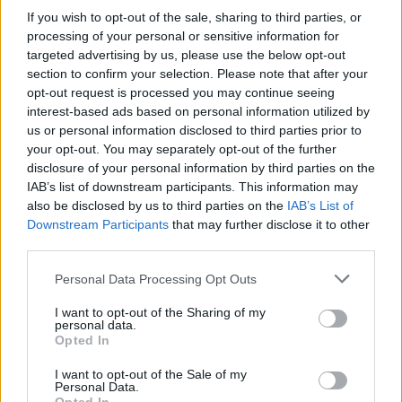
If you wish to opt-out of the sale, sharing to third parties, or
- H.Á.: Igen, de nem színészként, tehát itt, ha egyszer
processing of your personal or sensitive information for
lesz egy rendes televízió, most még kétszer-
targeted advertising by us, please use the below opt-out
háromszor pályáznak elnökök, aztán vagy
section to confirm your selection. Please note that after your
kineveznek egyet és nem sikerül, ugyanis nincs
opt-out request is processed you may continue seeing
anyagi forrás, nincs tisztázva, hogy miből. Addig
interest-based ads based on personal information utilized by
nincs tévéjáték sem, meg egyáltalán nem biztos,
us or personal information disclosed to third parties prior to
hogy villany van. Tehát, ha egyszer elindul egy ilyen
your opt-out. You may separately opt-out of the further
televízió, akkor fiatal írókat kell keresni, fel kell
disclosure of your personal information by third parties on the
nevelni, ez 5-6 év, fiatal írók, fiatal színészek, idősebb
IAB’s list of downstream participants. This information may
színészek is persze, új darabok, új magyar sorozat, ki
also be disclosed by us to third parties on the
IAB’s List of
kéne találni a ma Tenkes kapitányát, nem úgy,
Downstream Participants
that may further disclose it to other
emígy, egy másik módon, ki kell találni a friss Zenthe
third parties.
Ferenceket. Fiatalokat és betenni őket hősnek a
Please note that this website/app uses one or more Google
fiatalok elé és az idősebbek elé, mert az egy üdítő
Personal Data Processing Opt Outs
services and may gather and store information including but
dolog, és egyáltalán a kultúrát visszatenni a
not limited to your visit or usage behaviour. You may click to
I want to opt-out of the Sharing of my
televízióba. Nincs ott. És attól, hogy most elnököt
personal data.
grant or deny consent to Google and its third-party tags to
pályáztatnak, attól nem is lesz ott, mert nincs ott a
Opted In
use your data for below specified purposes in below Google
pénz , nincs ott a székház, nincs ott a gondolat, csak
consent section.
I want to opt-out of the Sale of my
gazdasági tervek vannak a semmire.
Personal Data.