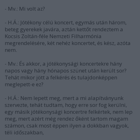
- Mv.: Mi volt az?
- H.Á.: Jótékony célú koncert, egymás után három,
beteg gyerekek javára, aztán kettőt rendeztem a
Kocsis Zoltán-féle Nemzeti Filharmónia
megrendelésére, két nehéz koncertet, és kész, azóta
nem.
- Mv.: És akkor, a jótékonysági koncertekre hány
napos vagy hány hónapos szünet után került sor?
Tehát mikor jött a felkérés és tulajdonképpen
meglepett-e ez?
- H.Á.: Nem lepett meg, mert a mi alapítványunk
szervezte, tehát tudtam, hogy erre sor fog kerülni,
egy másik jótékonysági koncertre felkértek, nem lep
meg, mert azért még rendez őként tartom magam
számon, csak most éppen ilyen a dokkban vagyok,
téli időszakban,