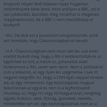
központi helyen lévő teljesen olyan független
intézménynek kéne lenni, mint amilyen a BBC, ott is
van jobboldal, baloldal, még csinálhat is magának
magántelevíziót, de a BBC-t nem mozdíthatja el
középről.
- Mv.: De akik ezt a javaslatot szorgalmazzák, azok
azt mondják, hogy Olaszországban ez bevált.
- H.Á.: Olaszországban nem most vált be, sok évvel
ezelőtt bukott meg, hogy a RAI-t kettéosztották és az
egyik fele ez volt, a másik az, pillanatok alatt
tönkrement a RAI, senki nem nézte. Nem a politikáról
szól a televízió, az egy ilyen kis szegmense, csak itt
nagyon megnőtt. Az, hogy a CNN éjjel-nappal híreket
ad, az egy hírtelevízió. Egy közszolgálati magyar
televíziónak az egyik és nem is a legfontosabb
munkája az, hogy hír vagy hírmagyarázat, rengeteg
egyéb, kultúra, zene, ifjúság, gyerekek, nevelés,
mindenféle van ott, egy közszolgálatnak nem az a