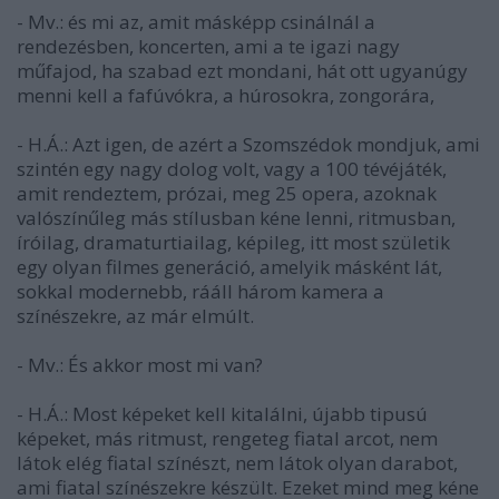
- Mv.: és mi az, amit másképp csinálnál a
rendezésben, koncerten, ami a te igazi nagy
műfajod, ha szabad ezt mondani, hát ott ugyanúgy
menni kell a fafúvókra, a húrosokra, zongorára,
- H.Á.: Azt igen, de azért a Szomszédok mondjuk, ami
szintén egy nagy dolog volt, vagy a 100 tévéjáték,
amit rendeztem, prózai, meg 25 opera, azoknak
valószínűleg más stílusban kéne lenni, ritmusban,
íróilag, dramaturtiailag, képileg, itt most születik
egy olyan filmes generáció, amelyik másként lát,
sokkal modernebb, rááll három kamera a
színészekre, az már elmúlt.
- Mv.: És akkor most mi van?
- H.Á.: Most képeket kell kitalálni, újabb tipusú
képeket, más ritmust, rengeteg fiatal arcot, nem
látok elég fiatal színészt, nem látok olyan darabot,
ami fiatal színészekre készült. Ezeket mind meg kéne