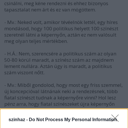
csinálni, meg kéne rendezni és ehhez bizonyos
tapasztalat nem árt és ez van mögöttem.
- Mv.: Neked volt, amikor tévéelnök lettél, egy híres
mondásod, hogy 100 politikus helyett 100 színészt
szeretnél látni a képernyőn, aztán ez nem valósult
meg olyan teljes mértékben.
- H.Á.: Nem, szerencsére a politikus szám az olyan
50-80 körül maradt, a színész szám az majdnem
lement nullára. Aztán úgy is maradt, a politikus
szám viszont nőtt.
- Mv.: Miből gondolod, hogy most egy friss szemmel,
új koncepcióval látnának neki a rendezésnek, több
fiatal színészt tudnak a képernyőre vinni? Hol lesz
pénz arra, hogy fiatal színészeket újra képernyőn
lehessen látni, hacsak nem reggeli műsorokban,
mert mint látom a legfiatalabb színészgeneráció
szinhaz -
Do Not Process My Personal Information
vagy a Lazacban, vagy a Reggeliben van az RTL-en.