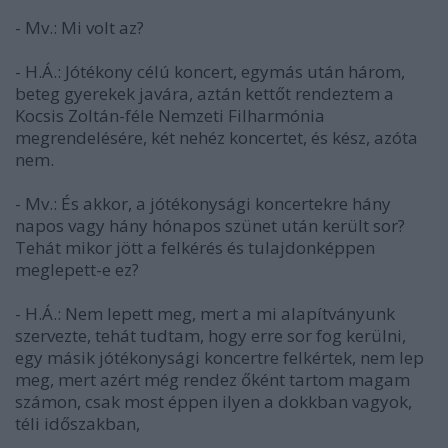
- Mv.: Mi volt az?
- H.Á.: Jótékony célú koncert, egymás után három,
beteg gyerekek javára, aztán kettőt rendeztem a
Kocsis Zoltán-féle Nemzeti Filharmónia
megrendelésére, két nehéz koncertet, és kész, azóta
nem.
- Mv.: És akkor, a jótékonysági koncertekre hány
napos vagy hány hónapos szünet után került sor?
Tehát mikor jött a felkérés és tulajdonképpen
meglepett-e ez?
- H.Á.: Nem lepett meg, mert a mi alapítványunk
szervezte, tehát tudtam, hogy erre sor fog kerülni,
egy másik jótékonysági koncertre felkértek, nem lep
meg, mert azért még rendez őként tartom magam
számon, csak most éppen ilyen a dokkban vagyok,
téli időszakban,