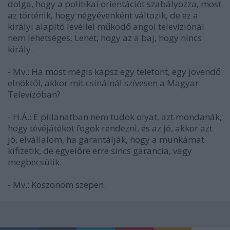
dolga, hogy a politikai orientációt szabályozza, most
az történik, hogy négyévenként változik, de ez a
királyi alapító levéllel működő angol televíziónál
nem lehetséges. Lehet, hogy az a baj, hogy nincs
király.
- Mv.: Ha most mégis kapsz egy telefont, egy jövendő
elnöktől, akkor mit csinálnál szívesen a Magyar
Televízóban?
- H.Á.: E pillanatban nem tudok olyat, azt mondanák,
hogy tévéjátékot fogok rendezni, és az jó, akkor azt
jó, elvállalom, ha garantálják, hogy a munkámat
kifizetik, de egyelőre erre sincs garancia, vagy
megbecsülik.
- Mv.: Köszönöm szépen.