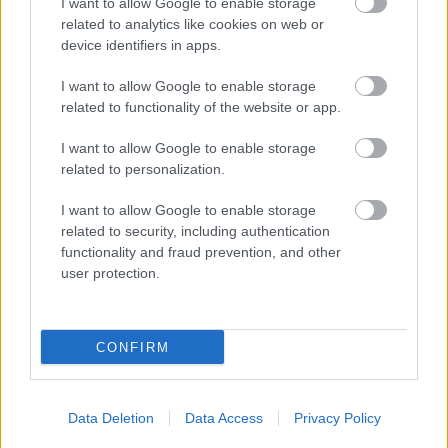
I want to allow Google to enable storage
székházat építsz gyorsan, ez lenne a pályázatom és
related to analytics like cookies on web or
akkor én megcsinálom a televíziót. Csak ezt lehet.
device identifiers in apps.
Hát hiszen a törvényen belül kell most már ezt,
I want to allow Google to enable storage
- Mv.: de ezzel azt akarod mondani, hogy akik most
related to functionality of the website or app.
pályáztak, azok végül is céltalanul pályáztak volna?
Azért 15 ember hiábavalóan nem adja be a
I want to allow Google to enable storage
pályázatát.
related to personalization.
- H.Á.: De, elnök, hát az nagy dolog, elnök, három
I want to allow Google to enable storage
napig elnök úr, elnök asszony pláne, az nagyon jó
related to security, including authentication
érzés biztosan, én nem élveztem nagyon, de nincs
functionality and fraud prevention, and other
mire pályázni, először meg kellett volna mondani,
user protection.
nem a kuratóriumnak, hogy tessék pályázni, a kiírás
szerint írja meg, hogy milyen kereskedelmi terve van.
10 milliárdos deficitet lehet megpályázni, ez azért
CONFIRM
nem akármi.
- Mv.: De ezt most állítólag szanálni fogják.
Data Deletion
Data Access
Privacy Policy