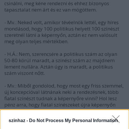
csinálni, meg kéne rendezni és ehhez bizonyos
tapasztalat nem árt és ez van mögöttem.
- Mv.: Neked volt, amikor tévéelnök lettél, egy híres
mondásod, hogy 100 politikus helyett 100 színészt
szeretnél látni a képernyőn, aztán ez nem valósult
meg olyan teljes mértékben.
- H.Á.: Nem, szerencsére a politikus szám az olyan
50-80 körül maradt, a színész szám az majdnem
lement nullára. Aztán úgy is maradt, a politikus
szám viszont nőtt.
- Mv.: Miből gondolod, hogy most egy friss szemmel,
új koncepcióval látnának neki a rendezésnek, több
fiatal színészt tudnak a képernyőre vinni? Hol lesz
pénz arra, hogy fiatal színészeket újra képernyőn
lehessen látni, hacsak nem reggeli műsorokban,
mert mint látom a legfiatalabb színészgeneráció
szinhaz -
Do Not Process My Personal Information
vagy a Lazacban, vagy a Reggeliben van az RTL-en.