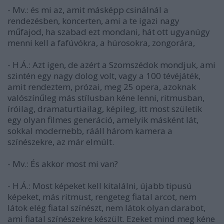
- Mv.: és mi az, amit másképp csinálnál a
rendezésben, koncerten, ami a te igazi nagy
műfajod, ha szabad ezt mondani, hát ott ugyanúgy
menni kell a fafúvókra, a húrosokra, zongorára,
- H.Á.: Azt igen, de azért a Szomszédok mondjuk, ami
szintén egy nagy dolog volt, vagy a 100 tévéjáték,
amit rendeztem, prózai, meg 25 opera, azoknak
valószínűleg más stílusban kéne lenni, ritmusban,
íróilag, dramaturtiailag, képileg, itt most születik
egy olyan filmes generáció, amelyik másként lát,
sokkal modernebb, rááll három kamera a
színészekre, az már elmúlt.
- Mv.: És akkor most mi van?
- H.Á.: Most képeket kell kitalálni, újabb tipusú
képeket, más ritmust, rengeteg fiatal arcot, nem
látok elég fiatal színészt, nem látok olyan darabot,
ami fiatal színészekre készült. Ezeket mind meg kéne