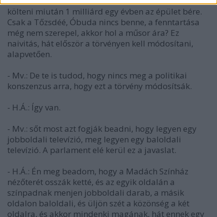
- H.Á.: És akkor lesz 2 milliárd fölösles, azt el lehet
költeni miután 1 milliárd egy évben az épület bére.
Csak a Tőzsdéé, Óbuda nincs benne, a fenntartása
még nem szerepel, akkor hol a műsor ára? Ez
naivitás, hát először a törvényen kell módosítani,
alapvetően.
- Mv.: De te is tudod, hogy nincs meg a politikai
konszenzus arra, hogy ezt a törvény módosítsák.
- H.Á.: Így van.
- Mv.: sőt most azt fogják beadni, hogy legyen egy
jobboldali televízió, meg legyen egy baloldali
televízió. A parlament elé kerül ez a javaslat.
- H.Á.: Én meg beadom, hogy a Madách Színház
nézőterét osszák ketté, és az egyik oldalán a
színpadnak menjen jobboldali darab, a másik
oldalon baloldali, és üljön szét a közönség a két
oldalra, és akkor mindenki magának, hát ennek egy