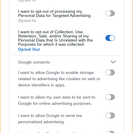
Opted In
- Mv.: Azt mondod, hogy nem pályáztál most
tévéelnökségre, pedig korábban az újságokban
I want to opt-out of processing my
Personal Data for Targeted Advertising.
felmerült a te neved is, hogy majd újra ringbe
Opted In
szállsz.
I want to opt-out of Collection, Use,
Retention, Sale, and/or Sharing of my
- H.Á.: Lehet, hogy tippet akartak adni, de az én
Personal Data that Is Unrelated with the
fejemben nem merült fel.
Purposes for which it was collected.
Opted Out
- Mv.: De miért nem?
Google consents
- H.Á.: Hát, mert ameddig nincs tisztázva a
I want to allow Google to enable storage
gazdasági háttere, hát ehhez kell 20 milliárd,
related to advertising like cookies on web or
device identifiers in apps.
- Mv .: lehet, hogy írsz egy jó pályázatot és akkor azt
mondják hogy Horváth Ádám nagyon jó,
I want to allow my user data to be sent to
Google for online advertising purposes.
- H.Á.: én megpályázom azt, hogy a médiatörvény
érvéyntelen, bele van fektetve a finanszírozás, azt én
I want to allow Google to send me
eltörlöm, a parlament, azt mondom a kormánynak,
personalized advertising.
hogy te most adsz nekem 18 milliárdot, meg egy