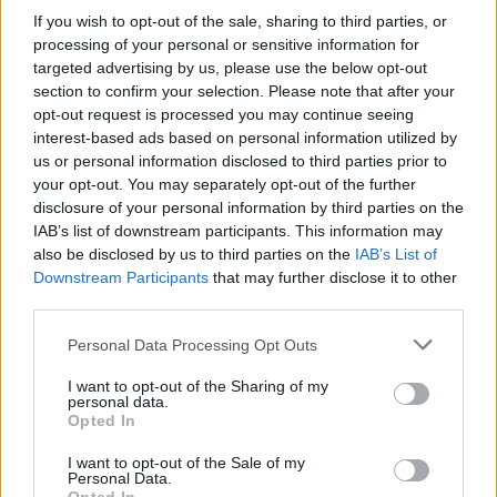
If you wish to opt-out of the sale, sharing to third parties, or
- H.Á.: Igen, de nem színészként, tehát itt, ha egyszer
processing of your personal or sensitive information for
lesz egy rendes televízió, most még kétszer-
targeted advertising by us, please use the below opt-out
háromszor pályáznak elnökök, aztán vagy
section to confirm your selection. Please note that after your
kineveznek egyet és nem sikerül, ugyanis nincs
opt-out request is processed you may continue seeing
anyagi forrás, nincs tisztázva, hogy miből. Addig
interest-based ads based on personal information utilized by
nincs tévéjáték sem, meg egyáltalán nem biztos,
us or personal information disclosed to third parties prior to
hogy villany van. Tehát, ha egyszer elindul egy ilyen
your opt-out. You may separately opt-out of the further
televízió, akkor fiatal írókat kell keresni, fel kell
disclosure of your personal information by third parties on the
nevelni, ez 5-6 év, fiatal írók, fiatal színészek, idősebb
IAB’s list of downstream participants. This information may
színészek is persze, új darabok, új magyar sorozat, ki
also be disclosed by us to third parties on the
IAB’s List of
kéne találni a ma Tenkes kapitányát, nem úgy,
Downstream Participants
that may further disclose it to other
emígy, egy másik módon, ki kell találni a friss Zenthe
third parties.
Ferenceket. Fiatalokat és betenni őket hősnek a
Please note that this website/app uses one or more Google
fiatalok elé és az idősebbek elé, mert az egy üdítő
Personal Data Processing Opt Outs
services and may gather and store information including but
dolog, és egyáltalán a kultúrát visszatenni a
not limited to your visit or usage behaviour. You may click to
I want to opt-out of the Sharing of my
televízióba. Nincs ott. És attól, hogy most elnököt
personal data.
grant or deny consent to Google and its third-party tags to
pályáztatnak, attól nem is lesz ott, mert nincs ott a
Opted In
use your data for below specified purposes in below Google
pénz , nincs ott a székház, nincs ott a gondolat, csak
consent section.
I want to opt-out of the Sale of my
gazdasági tervek vannak a semmire.
Personal Data.