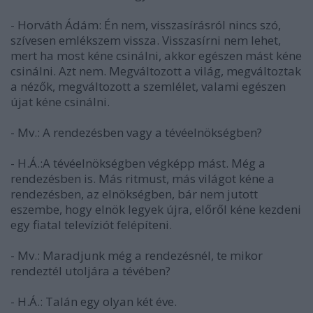
- Horváth Ádám: Én nem, visszasírásról nincs szó,
szívesen emlékszem vissza. Visszasírni nem lehet,
mert ha most kéne csinálni, akkor egészen mást kéne
csinálni. Azt nem. Megváltozott a világ, megváltoztak
a nézők, megváltozott a szemlélet, valami egészen
újat kéne csinálni.
- Mv.: A rendezésben vagy a tévéelnökségben?
- H.Á.:A tévéelnökségben végképp mást. Még a
rendezésben is. Más ritmust, más világot kéne a
rendezésben, az elnökségben, bár nem jutott
eszembe, hogy elnök legyek újra, előről kéne kezdeni
egy fiatal televíziót felépíteni.
- Mv.: Maradjunk még a rendezésnél, te mikor
rendeztél utoljára a tévében?
- H.Á.: Talán egy olyan két éve.