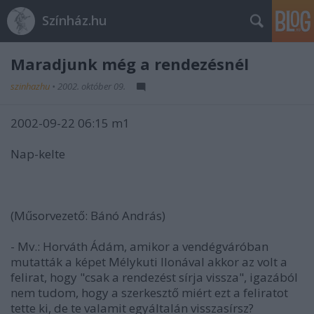
Színház.hu
Maradjunk még a rendezésnél
szinhazhu
•
2002. október 09.
2002-09-22 06:15 m1
Nap-kelte
(Műsorvezető: Bánó András)
- Mv.: Horváth Ádám, amikor a vendégváróban
mutatták a képet Mélykuti Ilonával akkor az volt a
felirat, hogy "csak a rendezést sírja vissza", igazából
nem tudom, hogy a szerkesztő miért ezt a feliratot
tette ki, de te valamit egyáltalán visszasírsz?