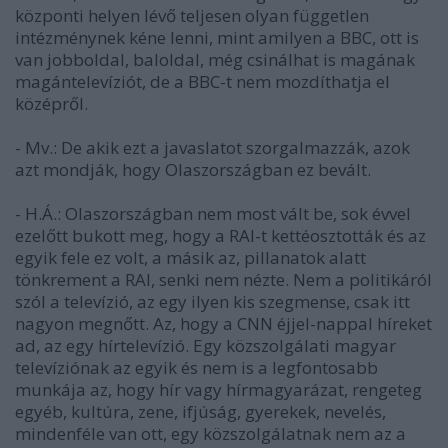
központi helyen lévő teljesen olyan független
intézménynek kéne lenni, mint amilyen a BBC, ott is
van jobboldal, baloldal, még csinálhat is magának
magántelevíziót, de a BBC-t nem mozdíthatja el
középről.
- Mv.: De akik ezt a javaslatot szorgalmazzák, azok
azt mondják, hogy Olaszországban ez bevált.
- H.Á.: Olaszországban nem most vált be, sok évvel
ezelőtt bukott meg, hogy a RAI-t kettéosztották és az
egyik fele ez volt, a másik az, pillanatok alatt
tönkrement a RAI, senki nem nézte. Nem a politikáról
szól a televízió, az egy ilyen kis szegmense, csak itt
nagyon megnőtt. Az, hogy a CNN éjjel-nappal híreket
ad, az egy hírtelevízió. Egy közszolgálati magyar
televíziónak az egyik és nem is a legfontosabb
munkája az, hogy hír vagy hírmagyarázat, rengeteg
egyéb, kultúra, zene, ifjúság, gyerekek, nevelés,
mindenféle van ott, egy közszolgálatnak nem az a