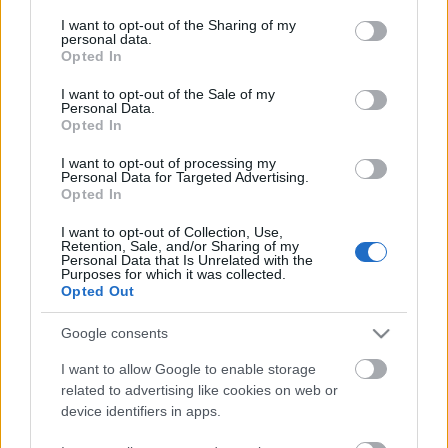
hatalomra kerülése, és emberi minősége, az ma
services and may gather and store information including but
nagyon keményen jelen van, mind az országban,
not limited to your visit or usage behaviour. You may click to
I want to opt-out of the Sharing of my
personal data.
grant or deny consent to Google and its third-party tags to
mind a világban. Nem mondom, hogy ennek van
Opted In
use your data for below specified purposes in below Google
pálya ma, de, de nem, nem kis része az
consent section.
érvényesülésnek ez a, ez a caesarság, ez a hidegség,
I want to opt-out of the Sale of my
Personal Data.
ez a racionalitás, ez az észemberség, ez a számítás.
Opted In
R.: - A darabot szombat este mutatják be a Pesti
I want to opt-out of processing my
Personal Data for Targeted Advertising.
Színházban.
Opted In
Mv.: - Önök a budapesti híradót látták. Körzeti
I want to opt-out of Collection, Use,
magazin tehát 2-kor lesz, a főváros és Pest megye
Retention, Sale, and/or Sharing of my
Personal Data that Is Unrelated with the
híreivel pedig legközelebb 6 óra előtt 10 perccel
Purposes for which it was collected.
várjuk Önöket. Köszönöm figyelmüket,
Opted Out
viszontlátásra!
Google consents
I want to allow Google to enable storage
related to advertising like cookies on web or
device identifiers in apps.