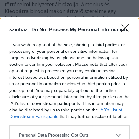
történelmi helyzetet ábrázolja. Antonius és
Kleopátra birodalmakon átívelő szerelme egy
hatalmas szenvedély története. A mű érdekessége,
hogy Eszenyi Enikő egyszerre rendez, és Kleopátra
szinhaz -
Do Not Process My Personal Information
bőrébe is bújik.
Gyuriska János, színművész: - Halmozottan nehéz
If you wish to opt-out of the sale, sharing to third parties, or
mindenkinek, tehát ez egy skizofrén állapot, mind
processing of your personal or sensitive information for
targeted advertising by us, please use the below opt-out
neki, mind nekünk. Tehát, ilyenkor, hát, többször
section to confirm your selection. Please note that after your
annyit próbálsz, mint hogyha csak simán próbálnál
opt-out request is processed you may continue seeing
a partnerrel vagy a rendezővel, és ott lenne lent a
interest-based ads based on personal information utilized by
rendező, vagy fönt a partner, tehát külön-külön. Ez
us or personal information disclosed to third parties prior to
így, ez így sokkal többfajta pályán mozog így a
your opt-out. You may separately opt-out of the further
kommunikáció.
disclosure of your personal information by third parties on the
IAB’s list of downstream participants. This information may
R.: - A Caesar szerepét alakító Gyuriska János
also be disclosed by us to third parties on the
IAB’s List of
elmondta: sokat tanult mind a politikai életből,
Downstream Participants
that may further disclose it to other
mind a történelemből.
third parties.
Gyuriska János, színművész: - Az Octavius Caesar
Please note that this website/app uses one or more Google
Personal Data Processing Opt Outs