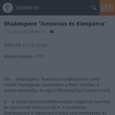
Színház.hu
Shakespere "Antonius és Kleopátra"
szinhazhu
•
2002. október 09.
2002-09-27 12:12 m1
Körzeti híradó - TV1
Mv.: - Shakespere "Antonius és Kleopátra" című
művét mutatja be szombaton a Pesti Színház. A
darab rendezője, és egyik főszereplője Eszenyi Enikő.
R.: - A ritkán játszott kétfelvonásos tragédiát harminc
év után ismét műsorra tűzik. A darabban
Shakespeare a legbonyolultabb szenvedélyeket, és