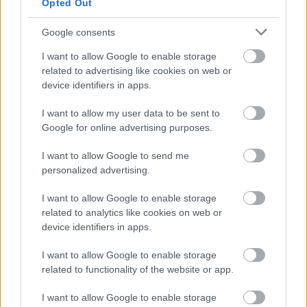
Klausmann Tibor: - Egy fotóst és egy fotót nem lehet
Opted Out
kritizálni. Abszolút esztétikai dolog ez. Valakinek
Google consents
vagy tetszik vagy nem tetszik. Ez az ő lenyomat. Ő
ilyen. Ő ezt csinálja, ezt tudja. Pont. Erről aztán
I want to allow Google to enable storage
vitatkozni ezt kritizálni nem lehet. Nekem tetszenek
related to advertising like cookies on web or
egyébként a képei. Nem mindegyik de a többség jó.
device identifiers in apps.
Bali Sándor: - Ha bemész egy színházba és valamit
I want to allow my user data to be sent to
tízszer megnézel ugyanazt akkor egy kissé már
Google for online advertising purposes.
unalmas. Azt gondolom hogy tízszer megcsináltam
ugyanazt és most valami újjal kell már előjönni.
I want to allow Google to send me
personalized advertising.
Riporter: - Van erre valamiféle elképzelésed már.
I want to allow Google to enable storage
related to analytics like cookies on web or
Bali Sándor: - Valami divatot és aktot szeretnék
device identifiers in apps.
csinálni. A mesterem Szibán Martin ő divatfotós,
tehát ő a divatot nagyon jól csinálja. Most már
I want to allow Google to enable storage
majdnem 50 éve. Úgy hogy szeretném megpróbálni
related to functionality of the website or app.
mert nagyon sok szépség van benne, valószínűleg
több mint portréban. Az aktban meg ugyanez.
I want to allow Google to enable storage