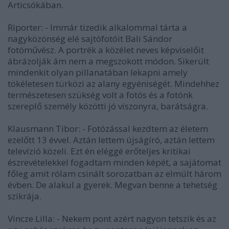
Articsókában.
Riporter: - Immár tizedik alkalommal tárta a
nagyközönség elé sajtófotóit Bali Sándor
fotóművész. A portrék a közélet neves képviselőit
ábrázolják ám nem a megszokott módon. Sikerült
mindenkit olyan pillanatában lekapni amely
tökéletesen türközi az alany egyéniségét. Mindehhez
természetesen szükség volt a fotós és a fotónk
szereplő személy közötti jó viszonyra, barátságra.
Klausmann Tibor: - Fotózással kezdtem az életem
ezelőtt 13 évvel. Aztán lettem újságíró, aztán lettem
televízió közeli. Ezt én eléggé erőteljes kritikai
észrevételekkel fogadtam minden képét, a sajátomat
főleg amit rólam csinált sorozatban az elmúlt három
évben. De alakul a gyerek. Megvan benne a tehetség
szikrája.
Vincze Lilla: - Nekem pont azért nagyon tetszik és az