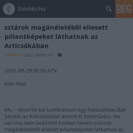
Színház.hu
sztárok magánéletébõl ellesett
pillantképeket láthatnak az
Articsókában
szinhazhu
•
2002. október 09.
2002-09-29 06:30 ATV
Más-Nap
Mv.: - Most föl kel konferálnom egy fotókiállítás Bali
Sándor az Articsókában állított ki fotóművész. Ide
van írva nem beállított fotókat hanem sztárok
magánéletéből ellesett pillantképeket láthatnak az