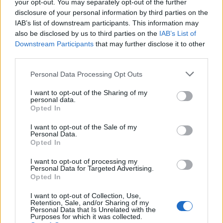
your opt-out. You may separately opt-out of the further
közben elkattant egy ilyen közeli is. Szerinte jó. Hát
disclosure of your personal information by third parties on the
másoknak is tetszett. Én nem szeretem az egész
IAB’s list of downstream participants. This information may
közeli fotókat vagy pedig akkor retusáljuk ki.
also be disclosed by us to third parties on the
IAB’s List of
Downstream Participants
that may further disclose it to other
Bali Sándor: - Ezek most sajtófotók. Tehát heti illetve
third parties.
napilapban megjelent fotók. Próbáltam mindig
szépet és újat csinálni. Hát most egy picit
Please note that this website/app uses one or more Google
Personal Data Processing Opt Outs
services and may gather and store information including but
abbahagyom aztán majd egy év múlva fogok majd
not limited to your visit or usage behaviour. You may click to
I want to opt-out of the Sharing of my
újjal előrukkolni.
personal data.
grant or deny consent to Google and its third-party tags to
Opted In
use your data for below specified purposes in below Google
Keresztes Ildikó: - Megmondom őszintén egy
consent section.
tévéfelvételnek a szünetében amikor nem akartak
I want to opt-out of the Sale of my
Personal Data.
kiengedni a színpadról mert felvétel tessék bemenni,
Opted In
tessék bemenni. Mondtam de itt vár rám egy fotós
csak két perce van és kettőt kattint. Mondták két perc
I want to opt-out of processing my
Personal Data for Targeted Advertising.
és kirohantam az előtérbe vagy az udvarba. És a
Opted In
Sanyi gyorsan elkattintott öt képet és abból lett ez.
És amikor megláttam akkor nagyon-nagyon
I want to opt-out of Collection, Use,
Retention, Sale, and/or Sharing of my
megtetszett.
Personal Data that Is Unrelated with the
Purposes for which it was collected.