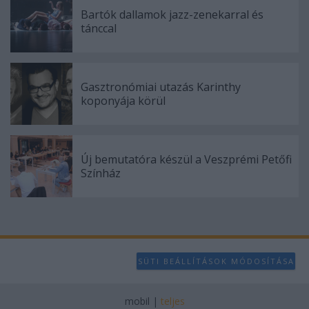
Bartók dallamok jazz-zenekarral és
tánccal
Gasztronómiai utazás Karinthy
koponyája körül
Új bemutatóra készül a Veszprémi Petőfi
Színház
SÜTI BEÁLLÍTÁSOK MÓDOSÍTÁSA
mobil
|
teljes