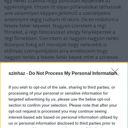
egy nehéz szakma hogy pontosan lejöjennek az
egyéniségek. Hiszen itt olyan pillanatokat láthatunk
ami valamilyen képpen jellemző a személyekre
amennyire végig tudtam itt nézni. De én imádom a
fekete-fehér képeket. Nagyon szeretem a régi
filmeket, a régi fotozásokat ahogy fényképeztek a
régi filmekben. Szerintem az nagyon-nagyon nehéz.
Bizonyos fokig azt mondják hogy nehezebb is
előhívás szempontjából arra emlékszem hogy
nagyon nehéz a fekete-fehér képek mint a színesek.
Ezért szerintem sikerül.
szinhaz -
Do Not Process My Personal Information
Csonka András: - Én nem értek hozzá nem tudom
szakértő szemmel nézni. Nem tudom mit kell
If you wish to opt-out of the sale, sharing to third parties, or
figyelnem optika állás meg kompozíciót. Tetszik
processing of your personal or sensitive information for
vagy nem tetszik. Odaállok a fotó elé tetszik vagy
targeted advertising by us, please use the below opt-out
nem. És azért tényleg amiket most kiállított azt
section to confirm your selection. Please note that after your
gondolom hogy értékes képek. Persze az ember saját
opt-out request is processed you may continue seeing
magával soha nincs megelégedve, mert én ilyen
interest-based ads based on personal information utilized by
közeli fotót soha nem engedek senkinek. Nem is
us or personal information disclosed to third parties prior to
tudom hogy sikerült így valahogy beszélgetés