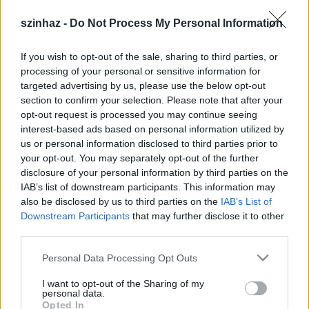
láthatnak, amelyet először mutatnak be
Magyarországon.
szinhaz -
Do Not Process My Personal Information
- R.: Wilfried Gruber, Németország budapesti
If you wish to opt-out of the sale, sharing to third parties, or
nagykövete ünnepi köszöntőjében a filmvilág igazi
processing of your personal or sensitive information for
templomának nevezte az Uránia Nemzeti
targeted advertising by us, please use the below opt-out
Filmszínházat, mondván, hogy ez méltó hely a mai
section to confirm your selection. Please note that after your
német film teljes sokszínűségét bemutató fesztivál
opt-out request is processed you may continue seeing
megnyitására. A Bajor Film és Televíziós Alapítvány
interest-based ads based on personal information utilized by
elnöke, Klaus Schafer úgy vélekedett, sokkal jobban
us or personal information disclosed to third parties prior to
your opt-out. You may separately opt-out of the further
kellene Európában törekednünk arra, hogy
disclosure of your personal information by third parties on the
megismerjük egymás alkotásait. Szerinte a bajor
IAB’s list of downstream participants. This information may
filmhét a hagyományosan jó kapcsolatoknak
also be disclosed by us to third parties on the
IAB’s List of
köszönhetően ehhez nagy mértékben hozzájárul
Downstream Participants
that may further disclose it to other
majd. Kocsi László, a Nemzeti Kulturális Örökség
third parties.
Minisztériumának államtitkára az elmondottakhoz
kapcsolódva hangsúlyozta, a magyar művészek is
Please note that this website/app uses one or more Google
Personal Data Processing Opt Outs
sokat tehetnek azért, hogy az Európai Unió
services and may gather and store information including but
megismerje és elfogadja Magyarországot. A
not limited to your visit or usage behaviour. You may click to
I want to opt-out of the Sharing of my
personal data.
megnyitót követően Carolin Linke többszörösen
grant or deny consent to Google and its third-party tags to
Opted In