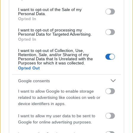
kitüntetett Hontalanul Afrikában című filmjét
use your data for below specified purposes in below Google
vetítették, amely egy irodalmi alkotás művészi
consent section.
I want to opt-out of the Sale of my
feldolgozűsa és kasszasiker is lett Németországban,
Personal Data.
Opted In
ahol 1 millió 200 ezren nézték meg a mozikban. Az
elkövetkező hét alatt egyébként további kitűnő
I want to opt-out of processing my
játékfilm válogatást kínálnak a mozikedvelőknek. A
Personal Data for Targeted Advertising.
Opted In
tíz alkotást az Örökmozgó Filmszínházban vetítik.
I want to opt-out of Collection, Use,
Retention, Sale, and/or Sharing of my
Personal Data that Is Unrelated with the
Purposes for which it was collected.
Opted Out
Google consents
Ajánlott bejegyzések:
I want to allow Google to enable storage
related to advertising like cookies on web or
device identifiers in apps.
Rögtön dupla premierrel kezdi az új
évadot a Radnóti
I want to allow my user data to be sent to
Google for online advertising purposes.