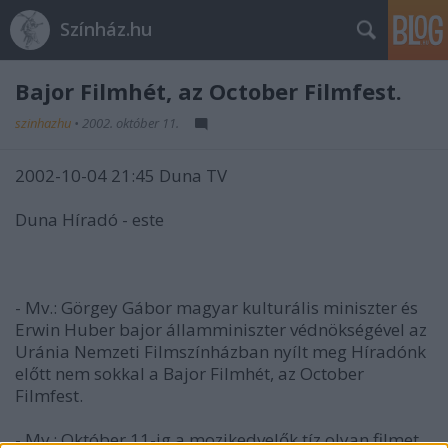
Színház.hu
Bajor Filmhét, az October Filmfest.
szinhazhu
•
2002. október 11.
2002-10-04 21:45 Duna TV
Duna Híradó - este
- Mv.: Görgey Gábor magyar kulturális miniszter és
Erwin Huber bajor államminiszter védnökségével az
Uránia Nemzeti Filmszínházban nyílt meg Híradónk
előtt nem sokkal a Bajor Filmhét, az October
Filmfest.
- Mv.: Október 11-ig a mozikedvelők tíz olyan filmet