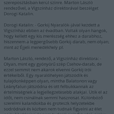
szereposztásban kerül színre. Marton László
rendezővel, a Vígszínház direktorával beszélget
Dorogi Katalin.
Dorogi Katalin: - Gorkij Nyaralók-jával kezdett a
Vígszínház ebben az évadban. Voltak olyan hangok,
hogy kellett egy kis merészség ehhez a darabhoz,
hiszennem a legpergősebb Gorkij-darab, nem olyan,
mint az Éjjeli menedékhely pl.
Marton László, rendező, a Vígszínház direktora: -
Olyan, mint egy gyönyörű szép Csehov-darab, de
ezzel semmit nem akarok elvenni Gorkij írói
értékeiből. Egy nyaralóhelyen játszódik és
tulajdonképpen olyan, mintha Balatonon vagy
Leányfalun játszódna és ott felbukkannak az
értelmiségnek a legjellegzetesebb alakjai. Ütik el az
időt, nem csinálnak semmi hasznosat. Különböző
szerelmi kalandokba és groteszk helyzetekbe
sodródnak és közben nem tudnak figyelni az élet