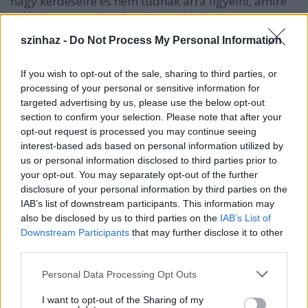
nagy kérdéseire és nem tudnak arra figyelni, amire
valójában az egész társadalom vár, hogy az
értelmiség végiggondolja, hogy hogyan előre. Ez
szinhaz -
Do Not Process My Personal Information
valóban nem a Big Brother modorában beszél az
élet kérdéseiről és nem bombasztikusan.
If you wish to opt-out of the sale, sharing to third parties, or
processing of your personal or sensitive information for
D.K.: - Csaknem 100 évvel ezelőtt íródott 1904-ben.
targeted advertising by us, please use the below opt-out
Igen. Nem változott semmi 100 év alatt, az
section to confirm your selection. Please note that after your
értelmiség ugyanúgy nem tud beszélni sem
opt-out request is processed you may continue seeing
egymással, sem belenézni önmagába?
interest-based ads based on personal information utilized by
us or personal information disclosed to third parties prior to
Marton László: - Rengeteg azonosság van, tehát
your opt-out. You may separately opt-out of the further
rengeteg kérdés van, amire jelen pillantban itt
disclosure of your personal information by third parties on the
Magyarországon választ várunk. Ehellyett üres és
IAB’s list of downstream participants. This information may
értelmetlen egymásra lövöldözés folyik, ostoba viták
also be disclosed by us to third parties on the
IAB’s List of
vannak. Az életünk agyonpolitizált. Tehát ilyen
Downstream Participants
that may further disclose it to other
értelemben valamilyen módon ez a kor hasonlít arra
third parties.
a korra, amikor ő írta.
Please note that this website/app uses one or more Google
Personal Data Processing Opt Outs
services and may gather and store information including but
D.K.: - Lehet, hogy nem szándékosan, de tudat alatt
not limited to your visit or usage behaviour. You may click to
I want to opt-out of the Sharing of my
befolyásolja a Vígszínház tematikáját is ez az