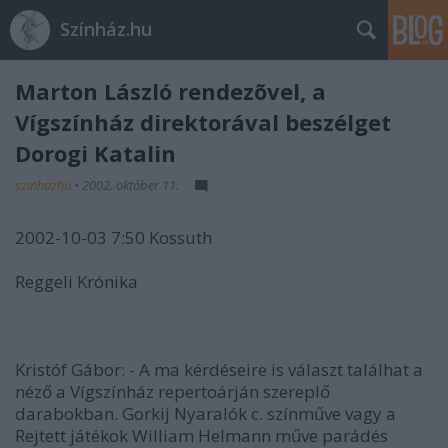
Színház.hu
Marton László rendezõvel, a
Vígszínház direktorával beszélget
Dorogi Katalin
szinhazhu
•
2002. október 11.
2002-10-03 7:50 Kossuth
Reggeli Krónika
Kristóf Gábor: - A ma kérdéseire is választ találhat a
néző a Vígszínház repertoárján szereplő
darabokban. Gorkij Nyaralók c. színműve vagy a
Rejtett játékok William Helmann műve parádés