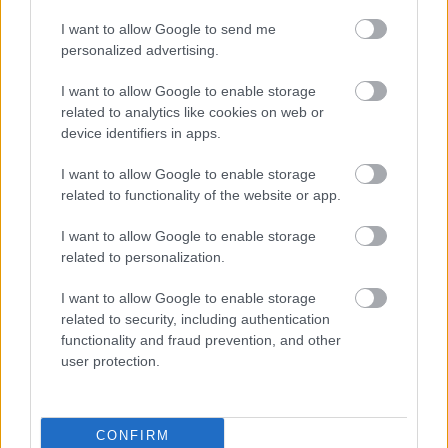
Színművészeti Főiskolán. Ez egy legendás osztály
volt, ennek Pártos Géza tanár úr volt a tanára. És
I want to allow Google to send me
ennek a produkciónak, amit most be fogunk
personalized advertising.
mutatni, külön érdekessége, hogy ők hárman újra
I want to allow Google to enable storage
együtt lépnek színpadra. Ez egy kicsit igaz a
related to analytics like cookies on web or
nyaralókra is, ahol a színháznak tulajdonképpen a
device identifiers in apps.
teljes élgárdája fölvonul. Tehát egyszerre lehet látni
a Kern Andrist, Börcsök Enikőt, Lukács Sándort,
I want to allow Google to enable storage
Hegyi Barbarát, Blaskó Pétert, Papp Verát, Hegedűs
related to functionality of the website or app.
D. Gézát, Igó Évát. Ez van, hát sorolja?
I want to allow Google to enable storage
D.K.: - Próbáról jött föl ide az igazgatói szobájába
related to personalization.
egy nagyon érdekes papírdobozzal a kezében. Orosz
csoki van benne. Hogy jön a próbához?
I want to allow Google to enable storage
related to security, including authentication
Marton László: - Posztonynak a Legenda a lóról c.
functionality and fraud prevention, and other
darabján dolgozunk. Benne az öreg foltos telivért
user protection.
Garas Dezső játssza, akinek az emlékeiről és az
életéről szól ez a darab. Ő viszont most érkezett
vissza ebben a pillanatban Moszkvából, ahol
CONFIRM
Ljubimov 85. születésnapját ünnepelték. Hát ugye ez