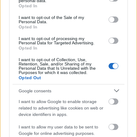
personal data.
grant or deny consent to Google and its third-party tags to
életérzés, amit elmondott azelőbb?
Opted In
use your data for below specified purposes in below Google
consent section.
Marton László: - Igen. Én úgy gondolom, hogy
I want to opt-out of the Sale of my
Personal Data.
nekünk fontos nagy dolgokról és fontos témákról
Opted In
beszélni és ezért esett a választásunk a nyaralókra,
ezért játsszuk az Antonisz és Kleopátrát, ezért fogjuk
I want to opt-out of processing my
Personal Data for Targeted Advertising.
folytatni William Helmann-nak a Rejtett játékok c.
Opted In
nálunk nem ismert, de rendkívül értékes írásával a
programunkat.
I want to opt-out of Collection, Use,
Retention, Sale, and/or Sharing of my
Personal Data that Is Unrelated with the
D.K.: - Ha megnézem a William Helmann Rejtet
Purposes for which it was collected.
játékok c. darabjának a szereposztását, akkor látok
Opted Out
régi vígszínházas színeket, Szegedi Erikát, Halász
Google consents
Juditot pl., de Béres Ilona is fontos szerepet játszik,
aki pedig a Pesti Magyar Színház színésznője, de
I want to allow Google to enable storage
azért mégiscsak azt mondanám, hogy nemzetis
related to advertising like cookies on web or
színésznő.
device identifiers in apps.
Marton László: - Halász Jutka, Szegedi Ilona és Béres
I want to allow my user data to be sent to
Ilona ugyanabba a színészosztályba végzett a
Google for online advertising purposes.