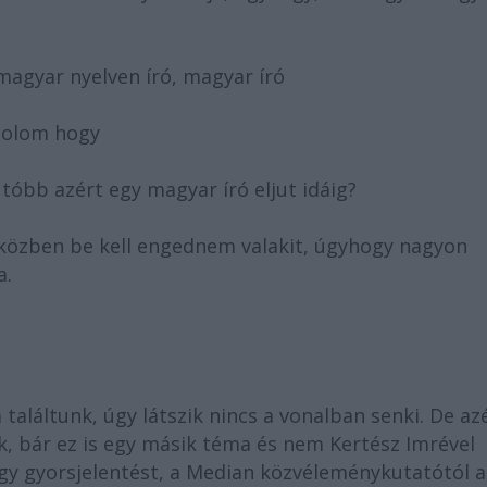
 magyar nyelven író, magyar író
ndolom hogy
utóbb azért egy magyar író eljut idáig?
ak közben be kell engednem valakit, úgyhogy nagyon
a.
m találtunk, úgy látszik nincs a vonalban senki. De az
 bár ez is egy másik téma és nem Kertész Imrével
y gyorsjelentést, a Median közvéleménykutatótól a