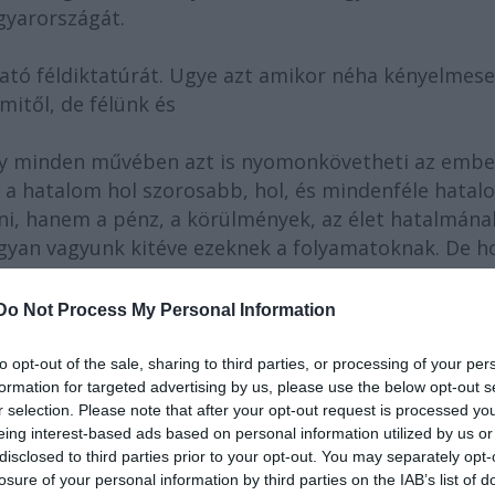
gyarországát.
ngató féldiktatúrát. Ugye azt amikor néha kényelmes
itől, de félünk és
gy minden művében azt is nyomonkövetheti az embe
a hatalom hol szorosabb, hol, és mindenféle hatal
lni, hanem a pénz, a körülmények, az élet hatalmána
ogyan vagyunk kitéve ezeknek a folyamatoknak. De h
mű regényben egy fantasztikus öregkori szerelem
 aminek párját nagyon nehezen lehet találni a magya
Do Not Process My Personal Information
 miközben ez a díj a legnemesebb nemzeti
üszkeségre adhat okot. Azon túl örömet szerezhet
to opt-out of the sale, sharing to third parties, or processing of your per
formation for targeted advertising by us, please use the below opt-out s
edik ezekkel a művekkel.
r selection. Please note that after your opt-out request is processed y
eing interest-based ads based on personal information utilized by us or
tása ennek az irodalmi Nobel díjnak az olvasásra
disclosed to third parties prior to your opt-out. You may separately opt-
 holt biztos, hogy Kertész Imre iránt tömeges lesz a
losure of your personal information by third parties on the IAB’s list of