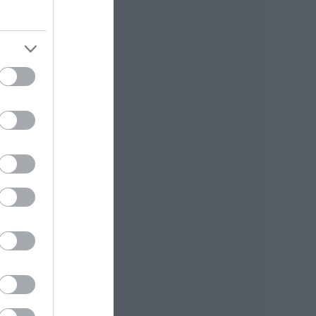
,
z
 aki