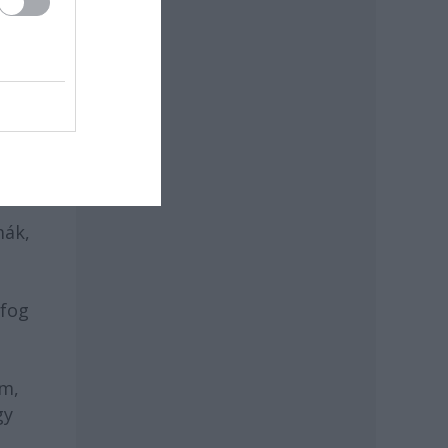
mák,
 fog
am,
gy