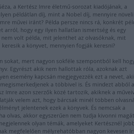
 Géza, a Kertész Imre életmű-sorozat kiadójának, a
lyen példátlan díj, mint a Nobel díj, mennyire növeli
re művei iránt? Példa persze nincs rá, konkrét pél
t arról, hogy egy ilyen hallatlan ismertség és egy
 nem volt példa, mit jelenthet az olvasóknak, mit
 keresik a könyvet, mennyien fogják keresni?
n sokat, mert nagyon sokféle szempontból kell hog
yv. Egyrészt akik nem hallottak róla, azoknak azt
lyen esemény kapcsán megjegyezzék ezt a nevet, aki
 megismerkedjenek a többivel is. És mindezt abból 
 Imre azon szerzők közé tartozik, akiknek a műveiv
tják velem azt, hogy bárcsak minél többen olvasn
élményt jelentenek ezek a könyvek. És nemcsak a
ha olvas, akkor egyszerűen nem tudja kivonni magát
 megjelennek olyan témák, amelyeket Kertésznél job
sának megfelelően mélyrehatóbban nagyon kevesen ír