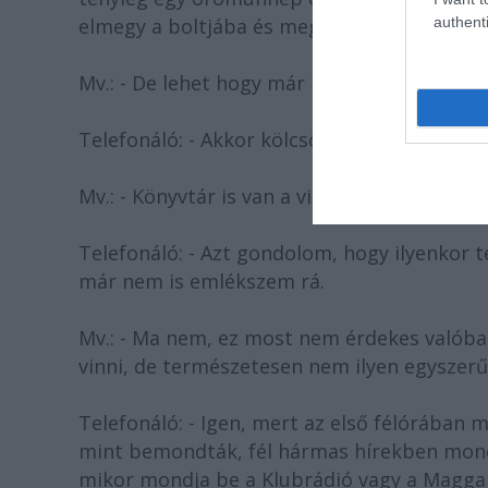
authenti
elmegy a boltjába és megveszi.
Mv.: - De lehet hogy már megelőzik önt és 
Telefonáló: - Akkor kölcsönkérem, úgyhogy
Mv.: - Könyvtár is van a világon.
Telefonáló: - Azt gondolom, hogy ilyenkor 
már nem is emlékszem rá.
Mv.: - Ma nem, ez most nem érdekes valóba
vinni, de természetesen nem ilyen egyszer
Telefonáló: - Igen, mert az első félórában
mint bemondták, fél hármas hírekben mond
mikor mondja be a Klubrádió vagy a Maggar