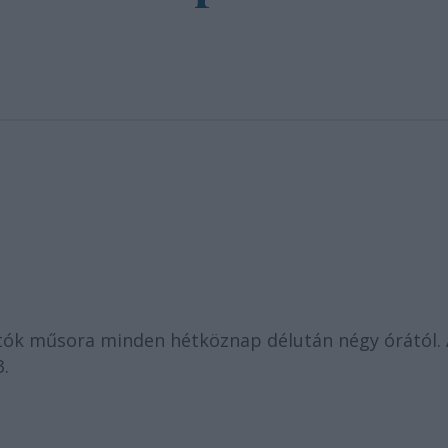
tók műsora minden hétköznap délután négy órától. 
3.