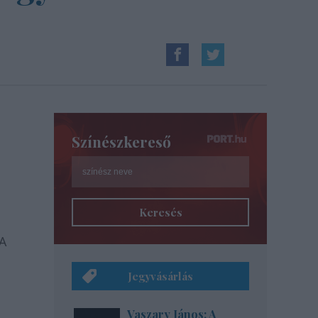
Színészkereső
Keresés
A
Jegyvásárlás
Vaszary János: A