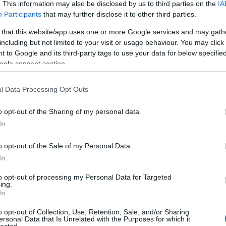
y az irodalom iránt is megnövekszik. Hiszen az irod
. This information may also be disclosed by us to third parties on the
IA
Participants
that may further disclose it to other third parties.
 televíziót és az internetet, a kompjutert említsem
nyű helyzetben. Egy ilyen Nobel díj, amely a nemzet
 that this website/app uses one or more Google services and may gath
including but not limited to your visit or usage behaviour. You may click 
az emberek könyveket vegyenek?
 to Google and its third-party tags to use your data for below specifi
ogle consent section.
ett pillanatok alatt,
l Data Processing Opt Outs
.
o opt-out of the Sharing of my personal data.
ani, hogy igen és voltaképpen azt kell mondanom,
In
illanatokban ez a kicsi remény, egy kicsit nagyobb 
o opt-out of the Sale of my Personal Data.
m megint az élményen keresztül vagy a
In
gy valamelyik Kertész Imre műre esetleg rácsodálk
 nem adhatja föl, mert akkor be kellene csukni a bo
to opt-out of processing my Personal Data for Targeted
ing.
In
o opt-out of Collection, Use, Retention, Sale, and/or Sharing
zgatója, köszönöm szépen, viszonthallásra.
ersonal Data that Is Unrelated with the Purposes for which it
lected.