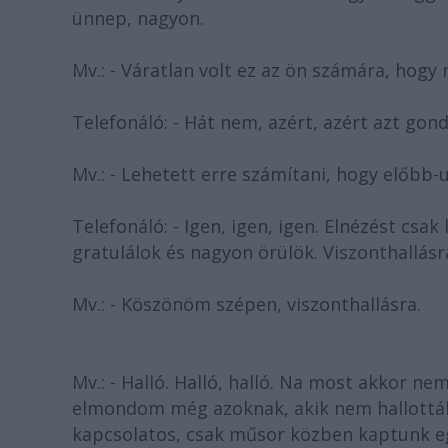
ünnep, nagyon.
Mv.: - Váratlan volt ez az ön számára, hogy
Telefonáló: - Hát nem, azért, azért azt go
Mv.: - Lehetett erre számítani, hogy előbb-
Telefonáló: - Igen, igen, igen. Elnézést cs
gratulálok és nagyon örülök. Viszonthallásr
Mv.: - Köszönöm szépen, viszonthallásra.
Mv.: - Halló. Halló, halló. Na most akkor ne
elmondom még azoknak, akik nem hallották,
kapcsolatos, csak műsor közben kaptunk eg