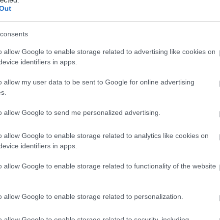
Out
inden jót kívánok.
consents
***********************
o allow Google to enable storage related to advertising like cookies on
evice identifiers in apps.
o allow my user data to be sent to Google for online advertising
r Tünde vagyok.
s.
to allow Google to send me personalized advertising.
o allow Google to enable storage related to analytics like cookies on
 nevű hallgatója végülis szóról szóra ugyanazt mondta
evice identifiers in apps.
dtam meg a Nobel díjat.
o allow Google to enable storage related to functionality of the website
o allow Google to enable storage related to personalization.
k Finnországból nekem a gratuláló SMS-ek. És hát e
i. Én nem olvastam, de holnap biztos az első leszek,
o allow Google to enable storage related to security, including