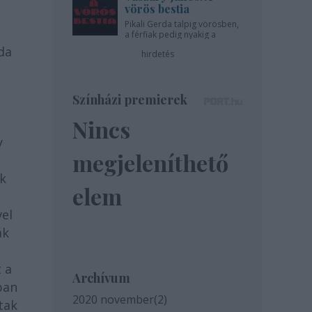
vörös bestia
Pikali Gerda talpig vörösben,
a férfiak pedig nyakig a
pácban - az Újszínházban!
da
hirdetés
Színházi premierek
Nincs
y
megjeleníthető
k
elem
a
el
ák
 a
Archívum
ban
2020 november
(
2
)
tak