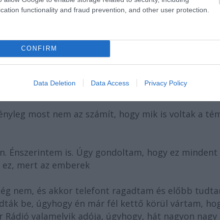
cation functionality and fraud prevention, and other user protection.
ma délután
CONFIRM
, hát azért tényleg azt gondolom
Data Deletion
Data Access
Privacy Policy
tényleg most nem az számít, hogy mik is voltak a té
n. Énszerintem is. Úgy gondoltam, hogy ez mindent
ű ez, mert az emberek
 még nem, és akkor telefont ragadtam és előbb tudt
ták be, úgyhogy én már fél kettő körül vártam, ho
 Rádió valamelyik adója, úgyhogy, hát nagyon nagy