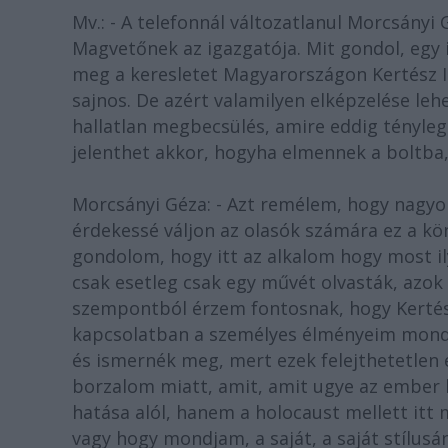
Mv.: - A telefonnál változatlanul Morcsányi
Magvetőnek az igazgatója. Mit gondol, egy i
meg a keresletet Magyarországon Kertész Im
sajnos. De azért valamilyen elképzelése lehe
hallatlan megbecsülés, amire eddig tényleg
jelenthet akkor, hogyha elmennek a boltba,
Morcsányi Géza: - Azt remélem, hogy nagyo
érdekessé váljon az olasók számára ez a kön
gondolom, hogy itt az alkalom hogy most i
csak esetleg csak egy művét olvasták, azok
szempontból érzem fontosnak, hogy Kertész
kapcsolatban a személyes élményeim monda
és ismernék meg, mert ezek felejthetetlen 
borzalom miatt, amit, amit ugye az ember 
hatása alól, hanem a holocaust mellett itt
vagy hogy mondjam, a saját, a saját stílu