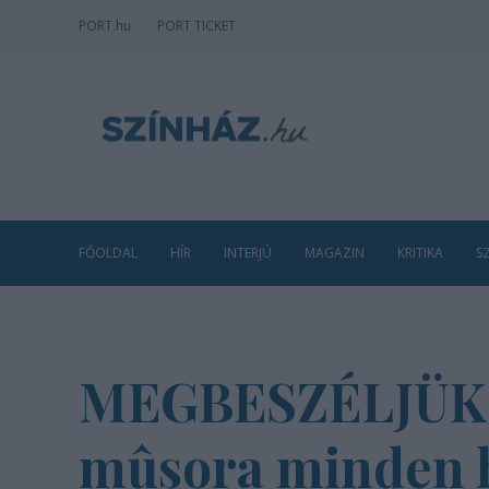
PORT
.hu
PORT TICKET
FŐOLDAL
HÍR
INTERJÚ
MAGAZIN
KRITIKA
S
MEGBESZÉLJÜK! -
mûsora minden h