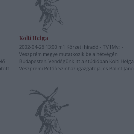
Kolti Helga
2002-04-26 13:00 m1 Körzeti híradó - TV1Mv.: -
Veszprém megye mutatkozik be a hétvégén
elő
Budapesten. Vendégünk itt a stúdióban Kolti Helga
atott
Veszprémi Petőfi Színház igazgatója, és Bálint Jáno
fuvolaművész. Jó napot kívánok, köszönöm szépen
hogy eljöttek. Volt-e már ilyen, hogy egy egész me