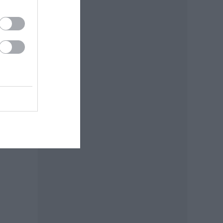
rilis
át. A