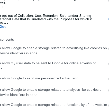
ing.
Híd
szerelmek sohasem a könnyűműfaj részei. Most eg
In
színházterápia-féleségről hallanak, Lelkes Ágnes
riportjában megszólal Bácskai Júlia…
o opt-out of Collection, Use, Retention, Sale, and/or Sharing
ersonal Data that Is Unrelated with the Purposes for which it
lected.
Out
consents
o allow Google to enable storage related to advertising like cookies on
evice identifiers in apps.
o allow my user data to be sent to Google for online advertising
mértéktartóan erotikus
s.
2002-04-26 7:48 Kossuth Reggeli KrónikaKristóf Gábor:
to allow Google to send me personalized advertising.
- Hétvégi kulturális ajánlat Bánkúti Gábortól.Bánkú
Gábor: - Nem tudom megérezték-e ebből a muzsiká
o allow Google to enable storage related to analytics like cookies on
mi megy végbe Tatjana lelkében a jóképű Anyegin
evice identifiers in apps.
nis
láttán, amelynek hatására megírja híres levelét. Én 
…
o allow Google to enable storage related to functionality of the website
levelet Magának. Kell több? Nem…