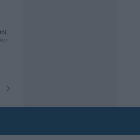
tói
ckor
pád