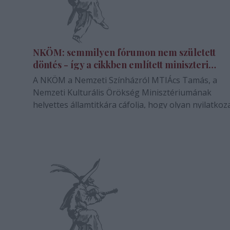
NKÖM: semmilyen fórumon nem született
döntés - így a cikkben említett miniszteri
értekezleten sem - a mandátum
A NKÖM a Nemzeti Színházról MTIÁcs Tamás, a
meghosszabbításáról".
Nemzeti Kulturális Örökség Minisztériumának
helyettes államtitkára cáfolja, hogy olyan nyilatkoz
tett volna, miszerint Schwajda György megbízatásá
is
tárca meghosszabbítja.A tárca sajtóirodájának
övő
közleménye szerint a Nemzeti Színház jelenlegi…