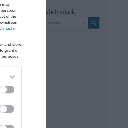
ou may
tt
 personal
Szinház helyszínek
zsef
out of the
 downstream
B’s List of
d
er and store
to grant or
ed purposes
az
 a