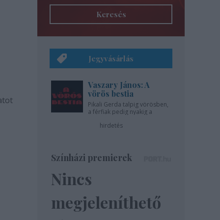
Keresés
Jegyvásárlás
Vaszary János: A
vörös bestia
atot
Pikali Gerda talpig vörösben,
t a
a férfiak pedig nyakig a
pácban - az Újszínházban!
hirdetés
Színházi premierek
Nincs
megjeleníthető