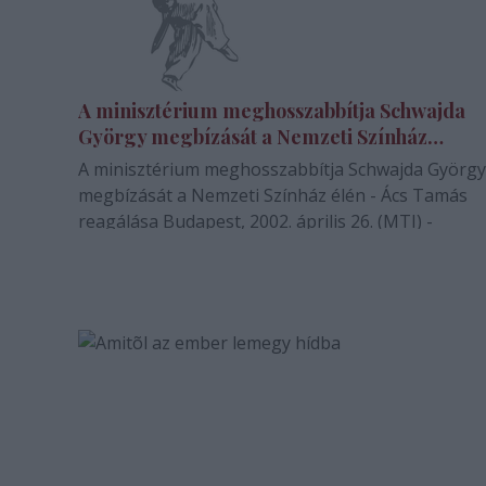
A minisztérium meghosszabbítja Schwajda
György megbízását a Nemzeti Színház
élén - Ács Tamás reagálása
A minisztérium meghosszabbítja Schwajda György
megbízását a Nemzeti Színház élén - Ács Tamás
reagálása Budapest, 2002. április 26. (MTI) -
Meghosszabbítja a Nemzeti Színház igazgatója,
Schwajda György megbízatását a Nemzeti Kulturál
Örökség Minisztériuma (NKÖM), a határidőről a j
héten születik…