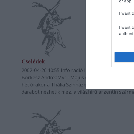
or app.
I want t
I want t
authenti
Cselédek
2002-04-26 10:55 Info rádió Info rádió - Hírek Riporter
Borkesz AndreaMv.: - Május elsején és másodikán
hét órakor a Thália Színházban a Cselédek című
darabot nézhetik meg, a világhírű argentín szár
francia Alfredo Arias rendezésében. Lakos Annával
Francia Intézet színházi…