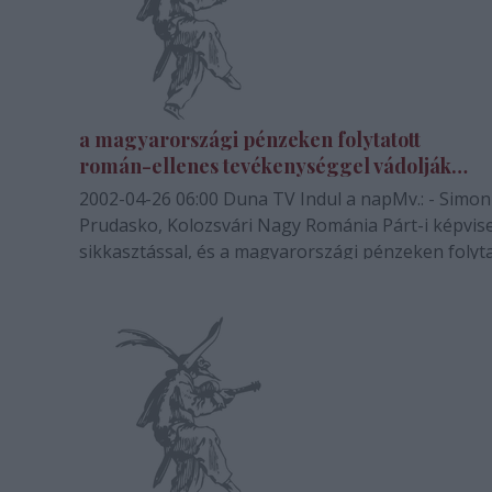
a magyarországi pénzeken folytatott
román-ellenes tevékenységgel vádolják
az Állami Kolozsvári Magyar Operát
2002-04-26 06:00 Duna TV Indul a napMv.: - Simon
Prudasko, Kolozsvári Nagy Románia Párt-i képvis
sikkasztással, és a magyarországi pénzeken folyt
román-ellenes tevékenységgel vádolta az Állami
Kolozsvári Magyar Operát. Ezzel kapcsolatban a
Parlamentben a .............művelődési miniszter…