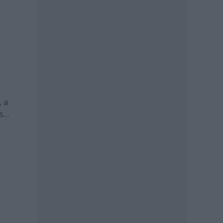
, a
s
,
gye…