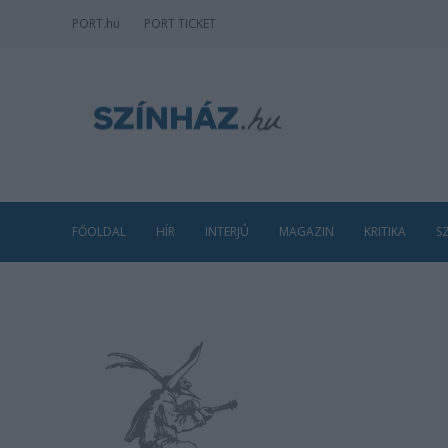
PORT
.hu
PORT TICKET
FŐOLDAL
HÍR
INTERJÚ
MAGAZIN
KRITIKA
S