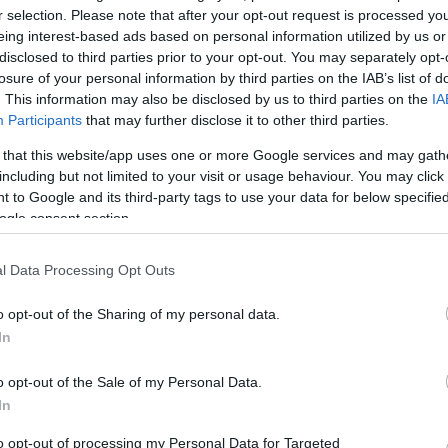
r selection. Please note that after your opt-out request is processed y
Egymástól mind távolabbra 2002-04-29 (a nyomtato
eing interest-based ads based on personal information utilized by us or
MH cikke) Arthur Schnitzler: Távoli vidék Katona Jó
disclosed to third parties prior to your opt-out. You may separately opt-
Színház Rendező: Máté Gábor Főszereplők: Lukáts
losure of your personal information by third parties on the IAB’s list of
Andor, Szirtes Ági Urs Widmer: Top dogs Kamra
. This information may also be disclosed by us to third parties on the
IA
eti
Rendező: Bagossy LászlóKét darab, egy múlt száza
Participants
that may further disclose it to other third parties.
eleji Schnitzler, a Távoli vidék a Katona József…
 that this website/app uses one or more Google services and may gath
including but not limited to your visit or usage behaviour. You may click 
 to Google and its third-party tags to use your data for below specifi
ogle consent section.
l Data Processing Opt Outs
o opt-out of the Sharing of my personal data.
In
Innentõl kezdõdtek az izgalmak
o opt-out of the Sale of my Personal Data.
2002-04-29 09:05 Kossuth Napközben Riporter Lelkes
In
k
ÁgnesMv.- Hevesi Tamás dalával is hallották, hogy 
re,
ember néha csodákra vár, és bizony a kapcsolatok,
to opt-out of processing my Personal Data for Targeted