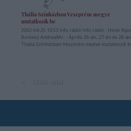
Thália Színházban Veszprém megye
mutatkozik be
2002-04-25 10:53 Info rádió Info rádió - Hírek Riporter
Borkesz AndreaMv.: - Április 26-án, 27-én és 28-án
Thália Színházban Veszprém megye mutatkozik b
Tuncsi Andrással, a Veszprémi Színház ügyvezető
igazgatójával Borkesz Andrea beszélgetett.Tuncsi
András ügyvezető igazgató: - Körülbelül egy…
Előző oldal