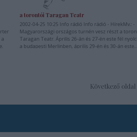
a torontói Taragan Teatr
2002-04-25 10:25 Info rádió Info rádió - HírekMv.: -
Magyarországi országos turnén vesz részt a toron
 a
Taragan Teatr. Április 26-án és 27-én este fél nyol
e.
a budapesti Merlinben, április 29-én és 30-án este
hétkor a debreceni Csokonay Színház, Horváth Ár
Stúdió Színházában, május 2-án a…
Következő oldal