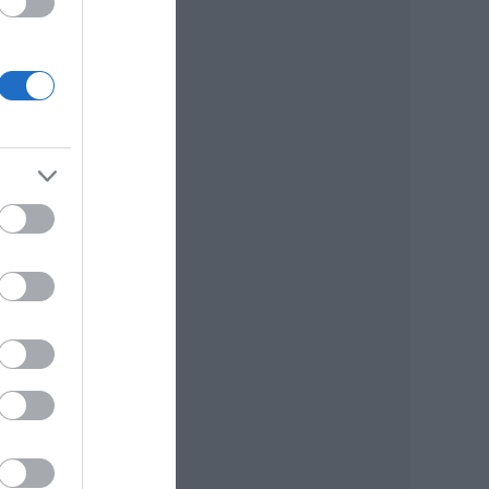
y
ti
ból,
írok