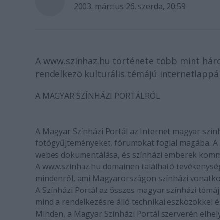
2003. március 26. szerda, 20:59
A www.szinhaz.hu története több mint háro
rendelkezõ kulturális témájú internetlappá 
A MAGYAR SZÍNHÁZI PORTÁLRÓL
A Magyar Színházi Portál az Internet magyar szính
fotógyűjteményeket, fórumokat foglal magába. A S
webes dokumentálása, és színházi emberek kommu
A www.szinhaz.hu domainen található tevékenységü
mindenről, ami Magyarországon színházi vonatko
A Színházi Portál az összes magyar színházi témájú
mind a rendelkezésre álló technikai eszközökkel é
Minden, a Magyar Színházi Portál szerverén elhel