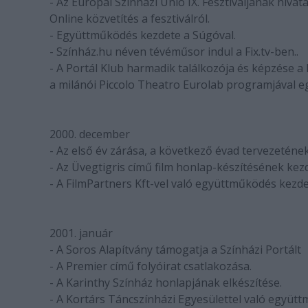
- Az Európai Színházi Unió IX. Fesztiváljának hiva
Online közvetítés a fesztiválról.
- Együttműködés kezdete a Súgóval.
- Színház.hu néven tévéműsor indul a Fix.tv-ben..
- A Portál Klub harmadik találkozója és képzése a
a milánói Piccolo Theatro Eurolab programjával 
2000. december
- Az első év zárása, a következő évad tervezetének
- Az Üvegtigris című film honlap-készítésének kez
- A FilmPartners Kft-vel való együttműködés kezde
2001. január
- A Soros Alapítvány támogatja a Színházi Portált
- A Premier című folyóirat csatlakozása.
- A Karinthy Színház honlapjának elkészítése.
- A Kortárs Táncszínházi Egyesülettel való együt