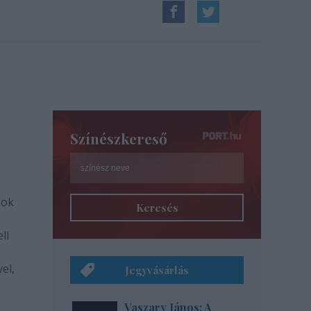
Színészkereső
sok
Keresés
ll
el,
Jegyvásárlás
Vaszary János: A