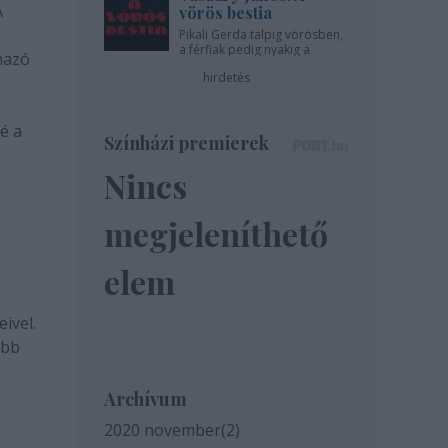
A
vörös bestia
Pikali Gerda talpig vörösben,
a férfiak pedig nyakig a
lmazó
pácban - az Újszínházban!
hirdetés
é a
Színházi premierek
Nincs
megjeleníthető
elem
ivel.
abb
Archívum
2020 november
(
2
)