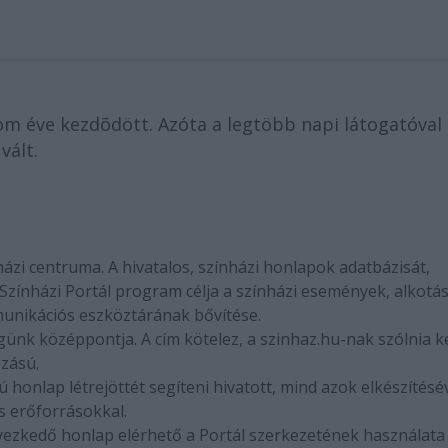
m éve kezdõdött. Azóta a legtöbb napi látogatóval
vált.
ázi centruma. A hivatalos, színházi honlapok adatbázisát,
zínházi Portál program célja a színházi események, alkotá
nikációs eszköztárának bővítése.
nk középpontja. A cím kötelez, a szinhaz.hu-nak szólnia ke
zású.
 honlap létrejöttét segíteni hivatott, mind azok elkészítésév
s erőforrásokkal.
yezkedő honlap elérhető a Portál szerkezetének használata