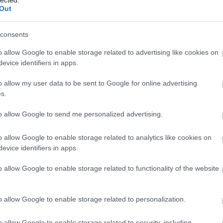
 a Színházi Portált sajtófigyeléseivel.
Out
Levente) el való együttműködés kezdete.
ölni kezdi a Színházi Portálból származó információkat.
consents
den esetben földobják a szinhaz.hu oldalait. A tematikus
o allow Google to enable storage related to advertising like cookies on
evice identifiers in apps.
gának mérése.
o allow my user data to be sent to Google for online advertising
s.
nak elkészítése.
entős színész, színésznő színiiskola csatlakozása.
to allow Google to send me personalized advertising.
o allow Google to enable storage related to analytics like cookies on
z és a Várszínház csatlakozása.
evice identifiers in apps.
o allow Google to enable storage related to functionality of the website
ttel való együttműködés kezdete.
o allow Google to enable storage related to personalization.
o allow Google to enable storage related to security, including