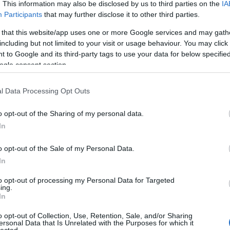
ma és a közönség kiszolgálása az internet és a multimédiás
. This information may also be disclosed by us to third parties on the
IA
dszer teljes egészét ingyenessé kell tenni a felhasználók
Participants
that may further disclose it to other third parties.
 that this website/app uses one or more Google services and may gath
including but not limited to your visit or usage behaviour. You may click 
 to Google and its third-party tags to use your data for below specifi
ogle consent section.
sebb eseményei 2000. március 27-től:
l Data Processing Opt Outs
nházban
o opt-out of the Sharing of my personal data.
i Tára,
In
nak megnyitása.
nlapjainak, valamint több szinész és rendező, látványtervező
o opt-out of the Sale of my Personal Data.
In
to opt-out of processing my Personal Data for Targeted
val való együttműködés kezdete.
ing.
In
o opt-out of Collection, Use, Retention, Sale, and/or Sharing
 újságíró, fotós, színésznő, rendező csatlakozása.
ersonal Data that Is Unrelated with the Purposes for which it
lected.