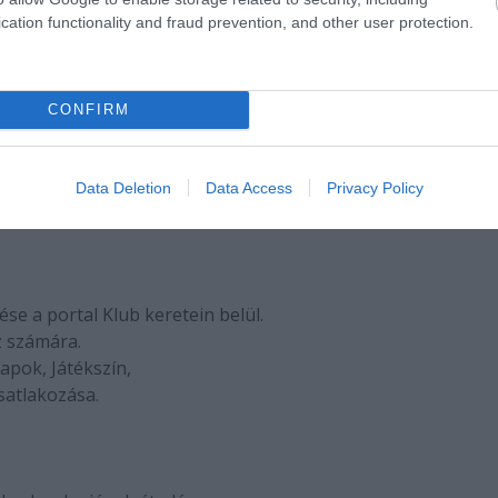
cation functionality and fraud prevention, and other user protection.
csátorából.
CONFIRM
zdete.
Data Deletion
Data Access
Privacy Policy
ése a portal Klub keretein belül.
z számára.
Lapok, Játékszín,
satlakozása.