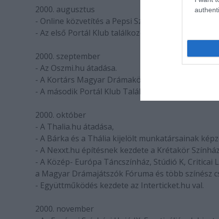
2000. augusztus
authenti
- Online közvetítés a Pepsi Sziget Színház- és Tán
- Az első Portál Klub találkozó.
2000. szeptember
- Az Oszmi.hu átadása.
- A Kortárs Magyar Drámakönyvtár építésének ke
- A második Portál Klub Találkozó.
2000. október
- A Thalia.hu átadása,
- A Bárka és a Thália kijelölt munkatársainak képz
- A Nexxt.hu építésnek kezdete a Krétakör Színhá
- A Közép- Európa Táncszínház, Stúdió K, Criticai 
a Magyar Drámajátszók Fóruma és több színész c
- Együttműködés kezdete az Interticket.hu val.
2000. november