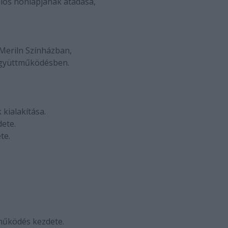
talos honlapjának átadása,
 Meriln Színházban,
együttműködésben.
 kialakítása.
dete.
te.
tműködés kezdete.