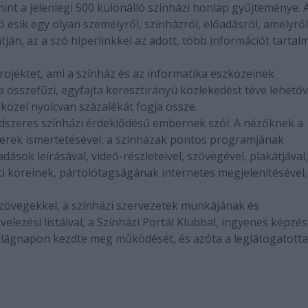
mint a jelenlegi 500 különálló színházi honlap gyűjteménye. 
ó esik egy olyan személyről, színházról, előadásról, amelyről
ján, az a szó hiperlinkkel az adott, több információt tarta
ojektet, ami a színház és az informatika eszközeinek
a összefűzi, egyfajta keresztirányú közlekedést téve lehetőv
 közel nyolcvan százalékát fogja össze.
ndszeres színházi érdeklődésű embernek szól. A nézőknek a
berek ismertetésével, a színházak pontos programjának
ások leírásával, videó-részleteivel, szövegével, plakátjával,
ti köreinek, pártolótagságának internetes megjelenítésével,
szövegekkel, a színházi szervezetek munkájának és
lezési listáival, a Színházi Portál Klubbal, ingyenes képzése
 világnapon kezdte meg működését, és azóta a leglátogatott