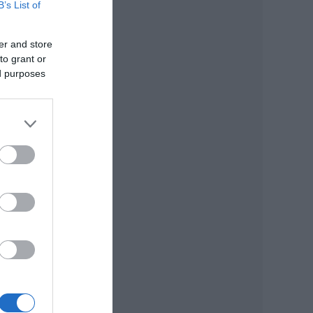
B’s List of
er and store
to grant or
ed purposes
,