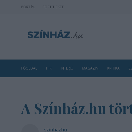
PORT
.hu
PORT TICKET
FŐOLDAL
HÍR
INTERJÚ
MAGAZIN
KRITIKA
S
A Színház.hu tör
szinhazhu