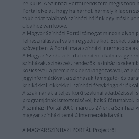
nélkül is. A Színházi Portál rendszere mégis több 
Portál elve az, hogy ha bárhol, bármelyik lapon sz
több adat található színházi hálónk egy másik pont
oldalhoz van kötve.
A Magyar Színházi Portál támogat minden olyan pr
felhasználásával valami egyedit alkot. Ezeket után
szövegben. A Portál ma a színházi internetoldalak
A Magyar Színházi Portál minden alkalmi vagy re
színházak, színészek, rendezők, színházi szakem
közlésével, a premierek beharangozásával, az előad
jegyinformációval, a színházak támogató- és bará
kritikákkal, cikkekkel, színházi fényképgalériákkal.
A szakmának a teljes körű szakmai adatbázissal, 
programjának ismertetésével, belső fórumaival, leve
A színházi Portál 2000. március 27-én, a Színházi
magyar színházi témájú internetoldallá vált.
A MAGYAR SZÍNHÁZI PORTÁL Projectről