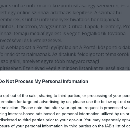
gyar színházi információ központosítása egy szerveren, és a
tt egy online színházi adatbázis kiépítése. A szinhaz.hu
i emberek, színházi intézmények hivatalos honlapjainak
Színház, Theatron, Világszínház, Criticai Lapok, Ellenfény, Pr
zínházi témájú médiafigyelést is végez. Foglalkozik továbbá
zésével és kivitelezésével.
ó weblapokat a Portál gyűjtőlapjait A Portál központi oldal
ormációt tartalmaznak. Az általunk feldolgozott témakörö
k szolgálni, amelyet egyre több magyarországi
ítéséhez. Ezen évad végéig minden listánkat teljessé akarj
Do Not Process My Personal Information
iogramként átláthatóvá tegye a pezsgő magyar színházi élete
 számára.
gyre több lesz a feladat. Hogy lépést tudjunk tartani
to opt-out of the sale, sharing to third parties, or processing of your per
formation for targeted advertising by us, please use the below opt-out s
nek során minden színház, színházi intézmény megtanulja
r selection. Please note that after your opt-out request is processed y
tál és jelentősen gyorsítja a frissítést. A színházak honlapja
eing interest-based ads based on personal information utilized by us or
gy az internet betölthesse igazi szerepét: mindig a legfrisse
disclosed to third parties prior to your opt-out. You may separately opt-
losure of your personal information by third parties on the IAB’s list of