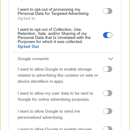
Tasnádi-Schilling: Hazámhazám
I want to opt-out of processing my
Personal Data for Targeted Advertising.
Opted In
I want to opt-out of Collection, Use,
TÁNCSZÍNHÁZ
Retention, Sale, and/or Sharing of my
Personal Data that Is Unrelated with the
Purposes for which it was collected.
Nánay István:
CÉDULÁK SZKIPÉRŐL
Opted Out
Google consents
SZÍNHÁZI ARCHEOLÓGIA
Tompa Andrea:
I want to allow Google to enable storage
Artus Színház: Osiris tudósítások
related to advertising like cookies on web or
device identifiers in apps.
I want to allow my user data to be sent to
Google for online advertising purposes.
DISPUTA
I want to allow Google to send me
Mestyán Ádám:
MI A TÁNCKRITIKA?
personalized advertising.
Hozzászólás Sándor L. István cikkéhez
I want to allow Google to enable storage