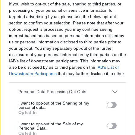
If you wish to opt-out of the sale, sharing to third parties, or
processing of your personal or sensitive information for
Zappe László:
STERIL TÉRBEN HATÁSTALANÍTVA
targeted advertising by us, please use the below opt-out
Shakespeare: Hamlet
section to confirm your selection. Please note that after your
opt-out request is processed you may continue seeing
interest-based ads based on personal information utilized by
Stuber Andrea:
CLAUDIUS, AVAGY A HAMLETET MÁR
us or personal information disclosed to third parties prior to
MEGÍRTÁK
your opt-out. You may separately opt-out of the further
disclosure of your personal information by third parties on the
Kiss Csaba: Hazatérés Dániába
IAB’s list of downstream participants. This information may
also be disclosed by us to third parties on the
IAB’s List of
Downstream Participants
that may further disclose it to other
Szántó Judit:
ÖRÖKZÖLDEK PRÓZAI SZÍNPADON
third parties.
Egy csók és más semmi; Bástyasétány 77
Please note that this website/app uses one or more Google
Personal Data Processing Opt Outs
services and may gather and store information including but
not limited to your visit or usage behaviour. You may click to
I want to opt-out of the Sharing of my
personal data.
grant or deny consent to Google and its third-party tags to
Opted In
MÁS SZEMSZÖGBŐL
use your data for below specified purposes in below Google
consent section.
I want to opt-out of the Sale of my
Jákfalvi Magdolna:
PANEMET CIRCENES
Personal Data.
Opted In