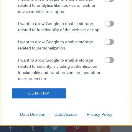
related to analytics like cookies on web or
device identifiers in apps.
MAGYAR RENDEZŐK KÜLFÖLDÖN
I want to allow Google to enable storage
related to functionality of the website or app.
ELSZAKÍTVA A HAGYOMÁNYOKTÓL
I want to allow Google to enable storage
Marton László amerikai Csehov-előadásai
related to personalization.
I want to allow Google to enable storage
related to security, including authentication
DRÁMAMELLÉKLET
functionality and fraud prevention, and other
user protection.
Kiss Csaba: HAZATÉRÉS DÁNIÁBA
CONFIRM
Data Deletion
Data Access
Privacy Policy