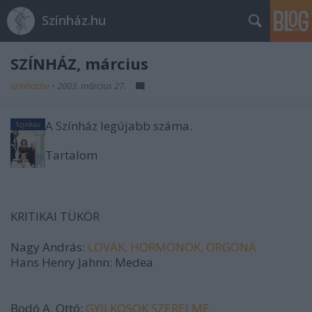
Színház.hu
SZÍNHÁZ, március
szinhazhu
•
2003. március 27.
A Színház legújabb száma.
Tartalom
KRITIKAI TÜKÖR
Nagy András:
LOVAK, HORMONOK, ORGONA
Hans Henry Jahnn: Medea
Bodó A. Ottó:
GYILKOSOK SZERELME