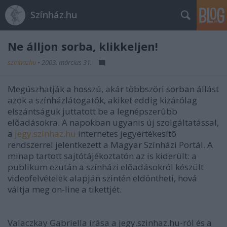
Színház.hu
Ne álljon sorba, klikkeljen!
szinhazhu
•
2003. március 31.
Megúszhatják a hosszú, akár többszöri sorban állást
azok a színházlátogatók, akiket eddig kizárólag
elszántságuk juttatott be a legnépszerûbb
elõadásokra. A napokban ugyanis új szolgáltatással,
a
jegy.szinhaz.hu
internetes jegyértékesítõ
rendszerrel jelentkezett a Magyar Színházi Portál. A
minap tartott sajtótájékoztatón az is kiderült: a
publikum ezután a színházi elõadásokról készült
videofelvételek alapján szintén eldöntheti, hová
váltja meg on-line a tikettjét.
Valaczkay Gabriella írása a jegy.szinhaz.hu-ról és a