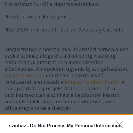
film.szinhaz.hu-ról a Népszabadságban
Ne álljon sorba, klikkeljen!
NSZ  2003. március 31.  Szerző: Valaczkay Gabriella
Megúszhatják a hosszú, akár többszöri sorban állást
azok a színházlátogatók, akiket eddig kizárólag
elszántságuk juttatott be a legnépszerűbb
előadásokra. A napokban ugyanis új szolgáltatással,
a
jegy.szinhaz.hu
internetes jegyértékesítő
rendszerrel jelentkezett a
Magyar Színházi Portál
. A
minap tartott sajtótájékoztatón az is kiderült: a
publikum ezután a színházi előadásokról készült
videofelvételek alapján szintén eldöntheti, hová
váltja meg on-line a tikettjét.
szinhaz -
Do Not Process My Personal Information