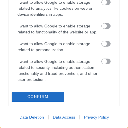
Informatikai és Hírközlési Minisztériumtól
kapott
I want to allow Google to enable storage
támogatást a projekt beindítására. A
related to analytics like cookies on web or
videofelvételeket nyolc hónap alatt kell elkészíteniük.
device identifiers in apps.
Hogy mely előadásokból láthat a publikum
előzetest az interneten, azt részben a teátrumok
I want to allow Google to enable storage
vállalkozó kedve, részben - ahogy Herner
related to functionality of the website or app.
fogalmazott - a szinhaz.hu munkatársainak ízlése,
I want to allow Google to enable storage
nem utolsósorban pedig az e témában meghirdetett
related to personalization.
internetes szavazás eredménye fogja eldönteni.
I want to allow Google to enable storage
Valaczkay Gabriella cikke a
Népszabadságban
related to security, including authentication
functionality and fraud prevention, and other
user protection.
CONFIRM
Data Deletion
Data Access
Privacy Policy