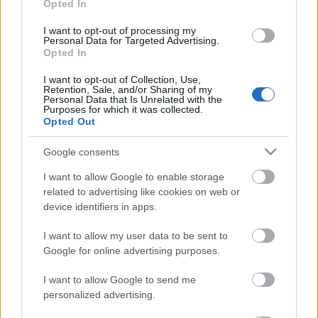
Opted In
tájékozódhat a néző, hogy az általa lefoglalt székről
milyennek látja majd a színpadot.
I want to opt-out of processing my
Personal Data for Targeted Advertising.
Opted In
A színházi portál ügyvezetője hozzátette: az
Interticket Kft.
-vel együttműködve vállalkoztak a
I want to opt-out of Collection, Use,
jegy.szinhaz.hu
üzemeltetésére. Sorban állás nélkül
Retention, Sale, and/or Sharing of my
Personal Data that Is Unrelated with the
lehet tehát bejutni minden olyan produkcióra,
Purposes for which it was collected.
amelyre a belépők az
Interticket
hálózatában is
Opted Out
megvásárolhatók. A szinhaz.hu azonban nem
zárkózik el attól, hogy más színházak is
Google consents
csatlakozzanak a rendszerhez. Ehhez csak annyit kell
I want to allow Google to enable storage
tenniük a teátrumoknak, hogy megállapodnak a
related to advertising like cookies on web or
jegy.szinhaz.hu
-val: jegykészletük egy részét on-line
device identifiers in apps.
értékesítésre elkülönítik.
I want to allow my user data to be sent to
Szintén a nézőknek kedvez a szinhaz.hu másik
Google for online advertising purposes.
újítása: a
film.szinhaz.hu
. Ezen a honlapon egyelőre
csak néhány, pár hónap múlva azonban már
I want to allow Google to send me
negyvenkét, filmre vett színházi előadásból láthat öt-
personalized advertising.
nyolcperces részleteket a publikum. A portál az