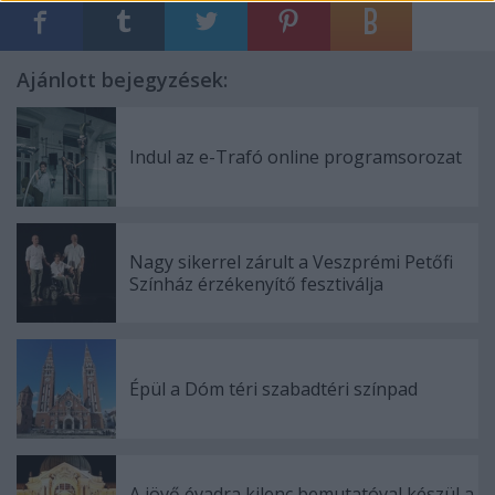
Ajánlott bejegyzések:
Indul az e-Trafó online programsorozat
Nagy sikerrel zárult a Veszprémi Petőfi
Színház érzékenyítő fesztiválja
Épül a Dóm téri szabadtéri színpad
A jövő évadra kilenc bemutatóval készül a