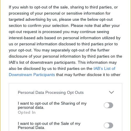
If you wish to opt-out of the sale, sharing to third parties, or
A színházba járók rémálma a jegyárusítás első
processing of your personal or sensitive information for
napján szétkapkodott belépő. Vannak olyan
targeted advertising by us, please use the below opt-out
darabok is, amelyeknek a sokadik előadására is
section to confirm your selection. Please note that after your
képtelenség bejutni. Nehezíti a helyzetet, ha az adott
opt-out request is processed you may continue seeing
produkciót stúdiószínház tűzte műsorára, ahol
interest-based ads based on personal information utilized by
alkalmanként száz, legfeljebb százötven nézőnek jut
us or personal information disclosed to third parties prior to
hely.
your opt-out. You may separately opt-out of the further
disclosure of your personal information by third parties on the
IAB’s list of downstream participants. This information may
Ezen a helyzeten változtat most a
Magyar Színházi
also be disclosed by us to third parties on the
IAB’s List of
Portál
. Ahogy a www.szinhaz.hu ügyvezetője,
Herner
Downstream Participants
that may further disclose it to other
Dániel
a sajtótájékoztatón elmondta: mostantól
third parties.
bárki a számítógépe mellől elintézheti a
belépővásárlást. A három éve nyitott portál ugyanis
Please note that this website/app uses one or more Google
Personal Data Processing Opt Outs
2003. március 27-én beindította színházi
services and may gather and store information including but
jegyértékesítő rendszerét, a
jegy.szinhaz.hu
-t. A
not limited to your visit or usage behaviour. You may click to
I want to opt-out of the Sharing of my
personal data.
honlap nem pusztán virtuális pénztárként működik,
grant or deny consent to Google and its third-party tags to
Opted In
a vásárló egy klikkeléssel megkapja az aktuális
use your data for below specified purposes in below Google
nézőtéri képet is. Ezen külön szín jelzi a foglalt és a
consent section.
I want to opt-out of the Sale of my
szabad helyeket. Újabb gombnyomással arról
Personal Data.