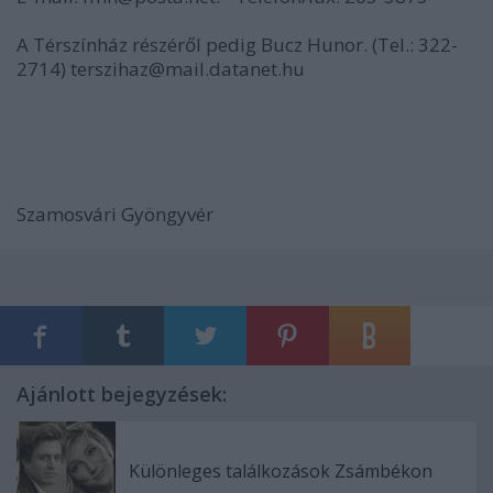
A Térszínház részéről pedig Bucz Hunor. (Tel.: 322-
2714) terszihaz@mail.datanet.hu
Szamosvári Gyöngyvér
Ajánlott bejegyzések:
Különleges találkozások Zsámbékon