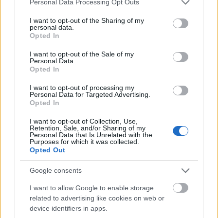
Personal Data Processing Opt Outs
services and may gather and store information including but
A cenzúra arra készteti a művészt, hogy az
not limited to your visit or usage behaviour. You may click to
I want to opt-out of the Sharing of my
eredetiség vagy a játékosság örvén
personal data.
grant or deny consent to Google and its third-party tags to
új meg új jelrendszert találjon ki. Menekülése
Opted In
use your data for below specified purposes in below Google
közepette azonban ha elveszíti,
consent section.
I want to opt-out of the Sale of my
elfelejti vagy eldobja az egyetlen okot, a közlés
Personal Data.
szentségét, akkor csak a
Opted In
flegma marad.
I want to opt-out of processing my
Personal Data for Targeted Advertising.
Ahhoz, hogy ne szóközpontú, hogy ne
Opted In
látványközpontú, hogy ne Központ központú
dráma jöjjön létre, közösségekre, műhelyekre van
I want to opt-out of Collection, Use,
Retention, Sale, and/or Sharing of my
szükség. Írói műhelyekre, színházi
Personal Data that Is Unrelated with the
műhelyekre. Ezek hiányában részint túlírtság
Purposes for which it was collected.
Opted Out
(dagály vagy szóviccelődés), részint
teatralitás (édes illúzió és káprázat) uralja a színt.
Google consents
A drámaírás Szküllája és Kharübdisze az
I want to allow Google to enable storage
irodalmiaskodás és a művészkedés. Közlés
related to advertising like cookies on web or
helyett közhely, látvány helyett látványosság,
device identifiers in apps.
gondolat helyett intellektualizálás