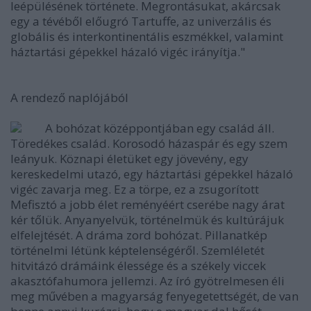
leépülésének története. Megrontásukat, akárcsak
egy a tévéből előugró Tartuffe, az univerzális és
globális és interkontinentális eszmékkel, valamint
háztartási gépekkel házaló vigéc irányítja."
A rendező naplójából
A bohózat középpontjában egy család áll.
Töredékes család. Korosodó házaspár és egy szem
leányuk. Köznapi életüket egy jövevény, egy
kereskedelmi utazó, egy háztartási gépekkel házaló
vigéc zavarja meg. Ez a törpe, ez a zsugorított
Mefisztó a jobb élet reményéért cserébe nagy árat
kér tőlük. Anyanyelvük, történelmük és kultúrájuk
elfelejtését. A dráma zord bohózat. Pillanatkép
történelmi létünk képtelenségéről. Szemléletét
hitvitázó drámáink élessége és a székely viccek
akasztófahumora jellemzi. Az író gyötrelmesen éli
meg művében a magyarság fenyegetettségét, de van