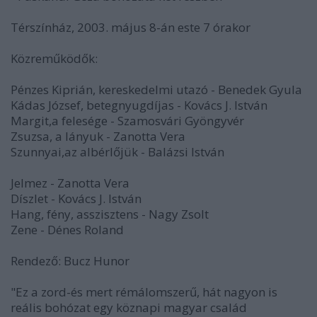
Térszínház, 2003. május 8-án este 7 órakor
Közreműködők:
Pénzes Kiprián, kereskedelmi utazó - Benedek Gyula
Kádas József, betegnyugdíjas - Kovács J. István
Margit,a felesége - Szamosvári Gyöngyvér
Zsuzsa, a lányuk - Zanotta Vera
Szunnyai,az albérlőjük - Balázsi István
Jelmez - Zanotta Vera
Díszlet - Kovács J. István
Hang, fény, asszisztens - Nagy Zsolt
Zene - Dénes Roland
Rendező: Bucz Hunor
"Ez a zord-és mert rémálomszerű, hát nagyon is
reális bohózat egy köznapi magyar család