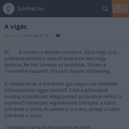
Színház.hu
A vigéc
szinhazhu
•
2003. április 15.
A színész a felejtés mûvésze. Újra meg újra,
próbáról próbára, estérõl estére fel kell hogy
fedezze, fel kell ismerje az öröklétet. Ebben a
Teremtõre hasonlít. Pillanat helyett idõtlenség.
A rejtekezés és a mûvészet igazsága csak kivételes
pillanatokban egyeztethetõ. Ezek a pillanatok
mindig szakrálisak. Megszentelt pillanatok nélkül a
rejtekezõ mûvészet végtelenített tükrözés: a tükör
tükrének a tükre, és annak is a tükre, amely a tükör
tükrének a tükre...
- Páskándi Géza bohózata két részben