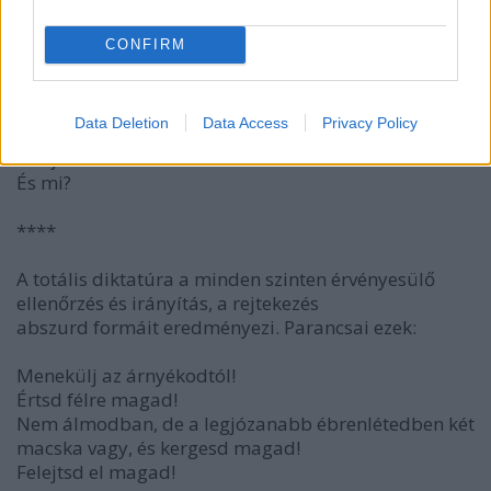
történelmi lecke.
CONFIRM
****
Data Deletion
Data Access
Privacy Policy
Hol játszódik a darab cselekménye?
Hol játszódik Páskándi?
És mi?
****
A totális diktatúra a minden szinten érvényesülő
ellenőrzés és irányítás, a rejtekezés
abszurd formáit eredményezi. Parancsai ezek:
Menekülj az árnyékodtól!
Értsd félre magad!
Nem álmodban, de a legjózanabb ébrenlétedben két
macska vagy, és kergesd magad!
Felejtsd el magad!