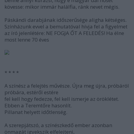
benne annyi kurázsi, hogy e magyar dal hősét
kövesse: mikor immár halálfia, ránk nevet mégis.
Páskándi darabjának időszerűsége aligha kétséges.
Színházunk evvel a bemutatóval hívja fel a figyelmet
az író jelenlétére: NE FOGJA ŐT A FELEDÉS! Ha élne
most lenne 70 éves
* * * *
A színész a felejtés művésze. Újra meg újra, próbáról
próbára, estéről estére
fel kell hogy fedezze, fel kell ismerje az öröklétet.
Ebben a Teremtőre hasonlít.
Pillanat helyett időtlenség.
A szerepjátszó, a színészkedő ember azonban
önmagát igyekszik elfelejteni,