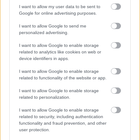
vagy még inkább spekuláció, érzelem helyett
I want to allow my user data to be sent to
érzelgősség, cselekmény helyett
Google for online advertising purposes.
cselekvés, konfliktus helyett veszekedés, képzelet
I want to allow Google to send me
helyett a megszólalásig hasonló,
personalized advertising.
igazság helyett valóság. (A színház- és
drámatörténet bőséggel szolgál erre
I want to allow Google to enable storage
példákat.)
related to analytics like cookies on web or
device identifiers in apps.
****
Páskándi a nyolcvanas évek elején írta darabját. Az
I want to allow Google to enable storage
úgynevezett puha kádárizmus
related to functionality of the website or app.
idején. (Csak a gumibot volt kemény, amivel minden
március 15-én tanították a
I want to allow Google to enable storage
szocialista történelmet.)
related to personalization.
****
I want to allow Google to enable storage
related to security, including authentication
functionality and fraud prevention, and other
A vigéc kegyetlen komédia. Torokszorító: ami
user protection.
Ionescónak nyelvlecke, az nekünk