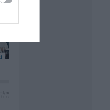
i
milyen
és az