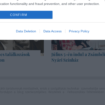
cation functionality and fraud prevention, and other user protection.
CONFIRM
Data Deletion
Data Access
Privacy Policy
es találkozások
Július 5-én indul a Zsámbék
on
Nyári Színház
lói tartalomnak minősülnek, értük a
szolgáltatás technikai
üzemeltetője sem
n forduljon a blog szerkesztőjéhez. Részletek a
Felhasználási feltételekben