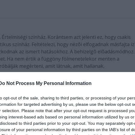
Értelmiségi színház. Korántsem azt jelenti ez, hogy csakis
kus színház. Feltételezi, hogy nézõi elfogadnak másfajta ízl
kodnak az ismert hatásokhoz. A behízelgõ elõadásmódhoz.
et. Ha nem értik a függöny fölmenetelekor menten a
álják megérteni, amit látnak, amit hallanak.
ág cikke. Szerző: M.G.P. A teljes cikket itt olvashatja 
Do Not Process My Personal Information
to opt-out of the sale, sharing to third parties, or processing of your per
t és az alantas, az emelkedett és a léha, a sorskérdéseket
formation for targeted advertising by us, please use the below opt-out s
háznak egyformán helye van az életben. Különböző ízléseket
r selection. Please note that after your opt-out request is processed y
nak és nevelnek. Egyazon néző különböző ízlésválasztásait is
eing interest-based ads based on personal information utilized by us or
e színház. Mint ahogy sivár volt a színház, ha átmenetileg
disclosed to third parties prior to your opt-out. You may separately opt-
losure of your personal information by third parties on the IAB’s list of