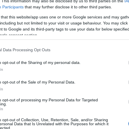
. This information may also be disclosed by us to third parties on the
IA
Participants
that may further disclose it to other third parties.
rafó közös produkciójában, az esztétikai szerelőcsarnokban 
versciklusából színpadi kompozíciót készített Zsótér. A skót
 that this website/app uses one or more Google services and may gath
ajló költőnő ír származék, mint az angol irodalom nagy
including but not limited to your visit or usage behaviour. You may click 
versben fejezi ki magát. 18 évesen jelent meg nyomtatásban e
 to Google and its third-party tags to use your data for below specifi
ogle consent section.
fy élettársa a skót anyától, nigériai apától származó Jackie
l Data Processing Opt Outs
shop (Homokos édességbolt) színpadán sikereket értek el. 
o opt-out of the Sharing of my personal data.
 Playhouse-ban bemutatott (Bill Morrisonnal) írt musicalje:
In
o opt-out of the Sale of my Personal Data.
. Sem irodalmi tarka est neves fővárosi művészek  Béres Il
In
er Kata  közreműködésével. Kappanyos Balázs fordította
lált a közbeszéd szépségére, a költőnő humorának és
to opt-out of processing my Personal Data for Targeted
ing.
űködő színészek a nehéz szövegeket nem hagyományos és
In
lő. Nem támaszkodnak mankóként orgánumuk szépségére. N
lnak. Higgadtan ülnek vagy állnak a térben. Bízva személyisé
o opt-out of Collection, Use, Retention, Sale, and/or Sharing
ersonal Data that Is Unrelated with the Purposes for which it
ottan trónolnak a tér s a nézőtér fölött. Kiszellőzött
lected.