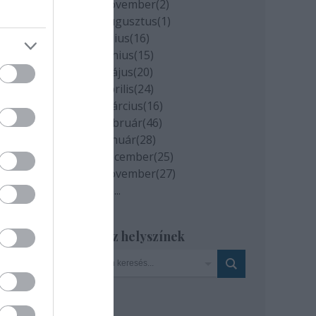
2020 november
(
2
)
es és
2020 augusztus
(
1
)
e. A
2020 július
(
16
)
2020 június
(
15
)
2020 május
(
20
)
dott
2020 április
(
24
)
ta
2020 március
(
16
)
2020 február
(
46
)
2020 január
(
28
)
2019 december
(
25
)
el
2019 november
(
27
)
Tovább
...
Szinház helyszínek