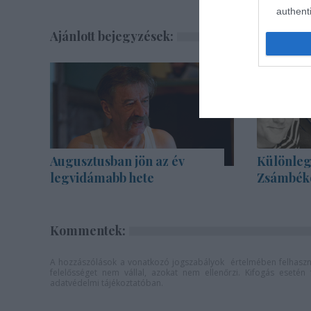
authenti
Ajánlott bejegyzések:
Augusztusban jön az év
Különleg
legvidámabb hete
Zsámbék
Kommentek:
A hozzászólások a
vonatkozó jogszabályok
értelmében felhaszná
felelősséget nem vállal, azokat nem ellenőrzi. Kifogás eseté
adatvédelmi tájékoztatóban
.