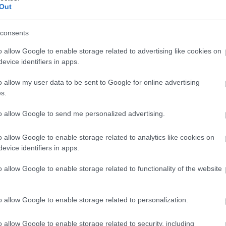
ghatottság, a meghatni vágyás megannyi olcsó fortélya. Bér
Out
 Venczel legtárgyilagosabb emberi tapasztalataival őszint
ló Vörös Eszter pedig ízes magánhangzóinak megőrzött
consents
 diplomázott Weber Kata helyzete életkoránál fogva a
o allow Google to enable storage related to advertising like cookies on
rajzukkal, tapasztalataik súlyával, személyiségük kirajzoló
evice identifiers in apps.
sz szépen szolgáló összpontosítással mond szöveget. Felada
o allow my user data to be sent to Google for online advertising
s.
to allow Google to send me personalized advertising.
ág cikke. Szerző: M.G.P. A teljes cikket itt olvashatja 
o allow Google to enable storage related to analytics like cookies on
evice identifiers in apps.
o allow Google to enable storage related to functionality of the website
o allow Google to enable storage related to personalization.
o allow Google to enable storage related to security, including