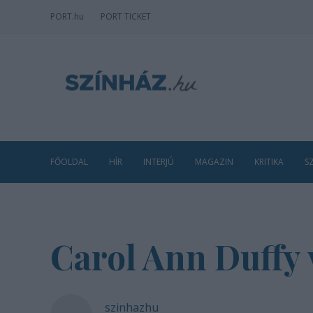
PORT
.hu
PORT TICKET
FŐOLDAL
HÍR
INTERJÚ
MAGAZIN
KRITIKA
S
Carol Ann Duffy 
szinhazhu