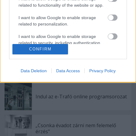
related to functionality of the website or app.
Catalina Buzoianu
I want to allow Google to enable storage
related to personalization.
Tovább>>
I want to allow Google to enable storage
related to security, including authentication
functionality and fraud prevention, and other
CONFIRM
user protection.
Data Deletion
Data Access
Privacy Policy
Ajánlott bejegyzések:
Indul az e-Trafó online programsorozat
„Csonka évadot zárni nem felemelő
érzés"