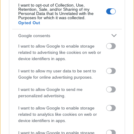
döntéséről számol be: feleségét szanatóriumba
I want to opt-out of Collection, Use,
kellett beutalnia, mivel önkívületi állapotában az
Retention, Sale, and/or Sharing of my
asszony a lányával való vérfertőzéssel vádolta őt. Ez
Personal Data that Is Unrelated with the
Purposes for which it was collected.
hát a Hat szereplő című darab kezdete: a szerző nem
Opted Out
hajlandó beismerni egy feltételezett bűnét és
menekül a kísértő szellemek, saját agyának
Google consents
teremtményei elől. A filmforgatókönyvben viszont,
I want to allow Google to enable storage
amelyet Pirandello Adolf Lanz-zal együtt írt
related to advertising like cookies on web or
(Reinhardt számára, de a film sohasem készült el) a
device identifiers in apps.
szerző az önelemzés őrült bátorságáról tanúskodik.
Ő maga is megjelenik, az Apával és az Igazgató-
I want to allow my user data to be sent to
Rendezővel azonosul.
Google for online advertising purposes.
A színdarabban nem csak a szereplők keresik
szüntelenül Szerzőjüket, de ő is meg akarja találni
I want to allow Google to send me
elveszett gyermekeit. A Szerző szellemként járja a
personalized advertising.
színházakat, olyan rendezőt és társulatot keresve,
amely hajlandó életre kelteni a szereplőket. A
I want to allow Google to enable storage
szereplők megszállják a színészeket, mint a Dibuk, és
related to analytics like cookies on web or
megkettőződnek általuk, a pirandellói humor pedig
device identifiers in apps.
még kétértelműbbé teszi a darabot.
I want to allow Google to enable storage