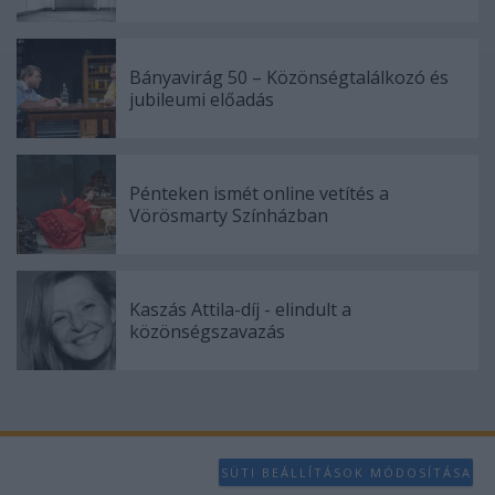
Bányavirág 50 – Közönségtalálkozó és
jubileumi előadás
Pénteken ismét online vetítés a
Vörösmarty Színházban
Kaszás Attila-díj - elindult a
közönségszavazás
SÜTI BEÁLLÍTÁSOK MÓDOSÍTÁSA