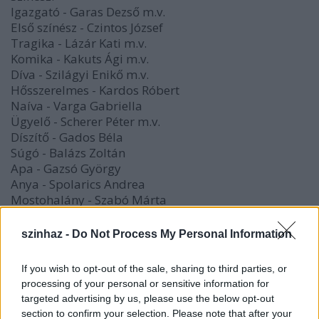
Igazgató - Garas Dezső m.v.
Első színész - Czintos József
Tragika - Lázár Kati m.v.
Komika - Kakuts Ági m.v.
Díva - Szilágyi Enikő m.v.
Hősszerelmes - Kardos Róbert
Naíva - Varga Gabriella
Ügyelő - Scherer Péter m.v.
Díszítő - Gados Béla
Súgó - Balázs Zoltán
Apa - Gazsó György
Anya - Spolarics Andrea
Mostohalány - Szabó Márta
Fiú - Szikszai Rémusz
Kisfiú - Tausz Péter
szinhaz -
Do Not Process My Personal Information
Kislány - Pándi Fanni
Madame Pace - Cseh Tamás, Lucskay Róbert
If you wish to opt-out of the sale, sharing to third parties, or
Herczeg Tamás
processing of your personal or sensitive information for
Horváth Illés
targeted advertising by us, please use the below opt-out
Pálmai Anna
section to confirm your selection. Please note that after your