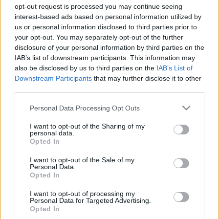
Moskovits Krisztina
opt-out request is processed you may continue seeing
Nagy Ilona
interest-based ads based on personal information utilized by
us or personal information disclosed to third parties prior to
your opt-out. You may separately opt-out of the further
Díszlet: Velica Panduru
disclosure of your personal information by third parties on the
Jelmez: Velica Panduru
IAB’s list of downstream participants. This information may
Zeneszerző: Dorina Crişan Rusu
also be disclosed by us to third parties on the
IAB’s List of
Koreográfus: Malina Andrei
Downstream Participants
that may further disclose it to other
Munkatárs: Tompa Andrea
third parties.
Asszisztens: Lengyel Csaba
Please note that this website/app uses one or more Google
Personal Data Processing Opt Outs
services and may gather and store information including but
not limited to your visit or usage behaviour. You may click to
I want to opt-out of the Sharing of my
personal data.
grant or deny consent to Google and its third-party tags to
Opted In
use your data for below specified purposes in below Google
consent section.
I want to opt-out of the Sale of my
Personal Data.
Opted In
A Hat szereplő szerzőt keres - a dráma és a
forgatókönyv is - egy szerző lázadása, intim naplója,
I want to opt-out of processing my
kétségbeesett kiáltása. Egy fiának írt levelében
Personal Data for Targeted Advertising.
Pirandello egy tragikus, de elkerülhetetlen
Opted In