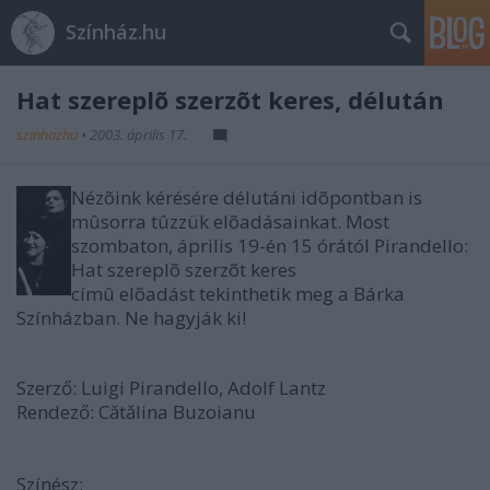
Színház.hu
Hat szereplõ szerzõt keres, délután
szinhazhu
•
2003. április 17.
Nézõink kérésére délutáni idõpontban is
mûsorra tûzzük elõadásainkat. Most
szombaton, április 19-én 15 órától Pirandello:
Hat szereplõ szerzõt keres
címû elõadást tekinthetik meg a Bárka
Színházban. Ne hagyják ki!
Szerző: Luigi Pirandello, Adolf Lantz
Rendező: Cătălina Buzoianu
Színész: