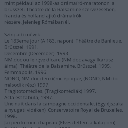
mint például az 1998-as drámaíró-maratonon, a
brüsszeli Théatre de la Balsamine szervezésében,
francia és holland ajkú drámaírók
részére. Jelenleg Rómában él.
Színpadi művek:
Le 183eme jour (A 183. napon)  Théâtre de Banlieue,
Brüsszel, 1991.
Décembre (December)  1993.
NM.doc ou le ręve dIcare (NM.doc avagy Ikarusz
álma)  Théâtre de la Balsamine, Brüsszel, 1995.
Femmapoils, 1996.
NONO, NM.doc deuxičme époque, (NONO, NM.doc
második rész) 1997.
Tragitotomédies, (Tragikomédiák) 1997.
Acta est fabula, 1997.
Une nuit dans la campagne occidentale, (Egy éjszaka
a nyugati vidéken)  Conservatoire Royal de Bruxelles,
1998.
Jai perdu mon chapeau (Elvesztettem a kalapom) 