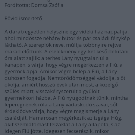
Fordította: Domsa Zsófia
Rövid ismertető
A darab egyetlen helyszíne egy vidéki ház nappalija,
ahol mindössze néhány bútor és pár családi fénykép
látható. A szereplők neve, múltja többnyire rejtve
marad előttünk. A cselekmény egy-két késő délutáni
óra alatt zajlik: a terhes Lány nyugtalan ül a
kanapén, s várja, hogy végre megérkezzen a Fiú, a
gyermek apja. Amikor végre belép a Fiú, a Lány
dühösen fogadja. Nemtörődömséggel vádolja, s őt
okolja, amiért hosszú évek után most, a közelgő
szülés miatt, visszakényszerült a gyűlölt
gyermekkori házba. A Fiú nyugodtnak tűnik, mintha
leperegnének róla a Lány vádaskodó szavai, sőt
érdeklődve várja, hogy végre megismerje a Lány
családját. Hamarosan megérkezik az izgága Húg,
akit szemlátomást felzaklat a Lány állapota, s az
idegen Fiú jötte. Idegesen fecserészik, mikor