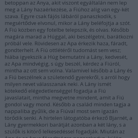
betoppan az Anya, akit viszont egyáltalán nem lep
meg a Lány hazaérkezése, a Fiúhoz alig van egy-két
szava. Egyre csak fájós lábáról panaszkodik, s
megsértődve elvonul, mikor a Lány beléfojtja a szót.
A Fiú közben egy fotelbe telepszik, és olvas. Később
magára marad a Húggal, aki beszélgetni, barátkozni
próbál vele. Rövidesen az Apa érkezik haza, fáradt,
gondterhelt. A Fiú ottlétéről tudomást sem vesz;
hiába igyekszik a Húg bemutatni a Lány, kedvesét,
az Apa mindvégig, s úgy beszél, kérdez a Fiúról,
mintha az ott sem volna. Valamivel később a Lány és
a Fiú beszélnek a születendő gyerekről, s arról hogy
milyen nevet válasszanak neki. A Lány ismét
kötekedő elégedetlenséggel fogadja a Fiú
javaslatait, mintha megvetne mindent, amit a Fiú
gondol vagy mond. Később a család minden tagja a
nappaliba gyűlik, de a Fiúval most sem igazán
törődik senki. A hirtelen látogatóba érkező Bjarnét, a
Lány gyermekkori barátját azonban a két lány, s a
szülők is kitörő lelkesedéssel fogadják. Miután az