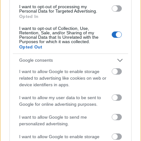
(Léonie), apa (Philippon), fiú (Angelin) és a fiú
I want to opt-out of processing my
felesége (Coline) él. A szerzői utasítás szerint
Personal Data for Targeted Advertising.
Opted In
leginkább az szolgálná a darab szellemiségét, ha
más-más kontinensről származó színészek játszanák
I want to opt-out of Collection, Use,
a szerepeket.
Retention, Sale, and/or Sharing of my
Personal Data that Is Unrelated with the
Angelin nagy udvariaskodások közepette bevezeti
Purposes for which it was collected.
ifjú feleségét a családba. A fiatalok táncra
Opted Out
perdülnek, a szülők pedig a leendő unokáikról, és a
múló időről beszélnek. Végül felbátorodnak és
Google consents
követik a táncba a fiatalokat, öregecskén, lihegve. A
I want to allow Google to enable storage
szöveg verses jellegű, dallamos próza. Fennköltebb
related to advertising like cookies on web or
formába ágyazott hétköznapi tartalom.
device identifiers in apps.
A közös családi tévénézés közben rövid időre kimegy
az áram. Léonie aggódik, hogy kikapcsolhatják a
I want to allow my user data to be sent to
villanyt. Philippon egyenesen az ellenség, a gonosz
Google for online advertising purposes.
terroristák nyakába varrja a dolgot, és háborút
emleget, hősiességről, a haza védelméről beszél.
I want to allow Google to send me
Meggyőzi a fiát, hogy vonuljon be. Az anya
personalized advertising.
értelmetlennek tartja az öldöklést, de nem sikerül
egymást meggyőzniük. Angelin elszánja magát,
I want to allow Google to enable storage