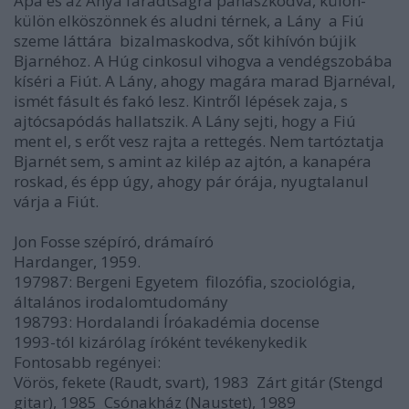
Apa és az Anya fáradtságra panaszkodva, külön-
külön elköszönnek és aludni térnek, a Lány  a Fiú
szeme láttára  bizalmaskodva, sőt kihívón bújik
Bjarnéhoz. A Húg cinkosul vihogva a vendégszobába
kíséri a Fiút. A Lány, ahogy magára marad Bjarnéval,
ismét fásult és fakó lesz. Kintről lépések zaja, s
ajtócsapódás hallatszik. A Lány sejti, hogy a Fiú
ment el, s erőt vesz rajta a rettegés. Nem tartóztatja
Bjarnét sem, s amint az kilép az ajtón, a kanapéra
roskad, és épp úgy, ahogy pár órája, nyugtalanul
várja a Fiút.
Jon Fosse szépíró, drámaíró
Hardanger, 1959.
197987: Bergeni Egyetem  filozófia, szociológia,
általános irodalomtudomány
198793: Hordalandi Íróakadémia docense
1993-tól kizárólag íróként tevékenykedik
Fontosabb regényei:
Vörös, fekete (Raudt, svart), 1983  Zárt gitár (Stengd
gitar), 1985  Csónakház (Naustet), 1989 