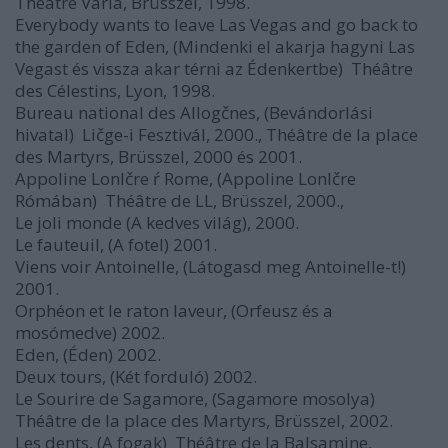
Théâtre Varia, Brüsszel, 1998.
Everybody wants to leave Las Vegas and go back to
the garden of Eden, (Mindenki el akarja hagyni Las
Vegast és vissza akar térni az Édenkertbe)  Théâtre
des Célestins, Lyon, 1998.
Bureau national des Allogčnes, (Bevándorlási
hivatal)  Ličge-i Fesztivál, 2000., Théâtre de la place
des Martyrs, Brüsszel, 2000 és 2001.
Appoline Lonlčre ŕ Rome, (Appoline Lonlčre
Rómában)  Théâtre de LL, Brüsszel, 2000.,
Le joli monde (A kedves világ), 2000.
Le fauteuil, (A fotel) 2001.
Viens voir Antoinelle, (Látogasd meg Antoinelle-t!)
2001.
Orphéon et le raton laveur, (Orfeusz és a
mosómedve) 2002.
Eden, (Éden) 2002.
Deux tours, (Két forduló) 2002.
Le Sourire de Sagamore, (Sagamore mosolya) 
Théâtre de la place des Martyrs, Brüsszel, 2002.
Les dents, (A fogak)  Théâtre de la Balsamine,