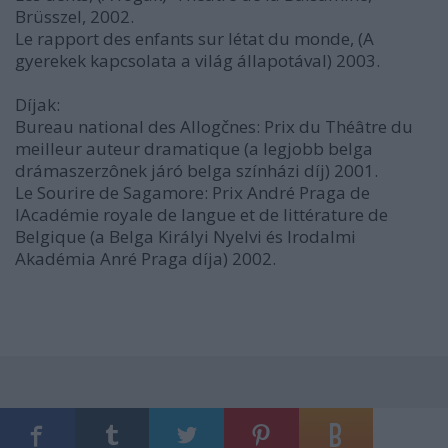
Brüsszel, 2002.
Le rapport des enfants sur létat du monde, (A
gyerekek kapcsolata a világ állapotával) 2003.
Díjak:
Bureau national des Allogčnes: Prix du Théâtre du
meilleur auteur dramatique (a legjobb belga
drámaszerzônek járó belga színházi díj) 2001.
Le Sourire de Sagamore: Prix André Praga de
lAcadémie royale de langue et de littérature de
Belgique (a Belga Királyi Nyelvi és Irodalmi
Akadémia Anré Praga díja) 2002.