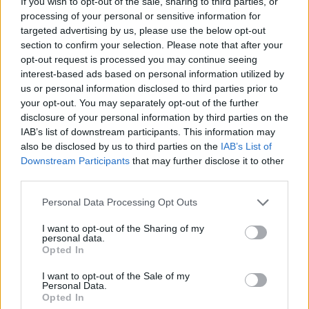
If you wish to opt-out of the sale, sharing to third parties, or
2001
processing of your personal or sensitive information for
Lány a kanapén (Jenta i sofaen) Royal Lyceum
targeted advertising by us, please use the below opt-out
Theatre, Edinburgh  Schaubühne, Berlin, 2002
section to confirm your selection. Please note that after your
Lila (Lilla) Traverse Theatre  Royal Lyceum
opt-out request is processed you may continue seeing
Youth Theatre, Edinburgh, 2003
interest-based ads based on personal information utilized by
us or personal information disclosed to third parties prior to
your opt-out. You may separately opt-out of the further
disclosure of your personal information by third parties on the
IAB’s list of downstream participants. This information may
Stanislas Cotton: A fogak (Les dents)
also be disclosed by us to third parties on the
IAB’s List of
Downstream Participants
that may further disclose it to other
Szereplők: Kovalik Ágnes, Vándor Éva, Keresztes
third parties.
Tamás, Újvári Zoltán
Rendező: Révész Ágota
Please note that this website/app uses one or more Google
Personal Data Processing Opt Outs
Fordító: Sőregi Melinda
services and may gather and store information including but
not limited to your visit or usage behaviour. You may click to
I want to opt-out of the Sharing of my
personal data.
Rövid ismertető:
grant or deny consent to Google and its third-party tags to
Opted In
use your data for below specified purposes in below Google
A darab szűk körben, a Diguedon családban
consent section.
I want to opt-out of the Sale of my
játszódik. Nem tudni pontosan, mikor és hol.
Personal Data.
Opted In
Általában van szó egy családról, melyben anya