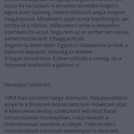
össze fia karjaiban. A temetést követően Angelin
egyre azon töpreng, miként válhatott anyja ennyire
magányossá. Mindenért apját vonja felelősségre, aki
kitiltja őt a házból. Időközben Coline is kénytelen
szembesülni azzal, hogy nem az az ember tért vissza,
akihez hozzáment. Elhagyja férjét.
Angelin új életet kezd. Egyedül. Szabadulni próbál a
háborús képektől. Nekivág az életnek.
A fogak tézisdráma. Erősen stilizált a szöveg, de a
helyzetek hitelesítik a pátoszt is.
Stanislas Cotton író
1963-ban született belga drámaíró. Pályakezdôként
elnyerte a Brüsszeli Konzervatórium művészeti díját.
A kilencvenes évekig színészként vett részt fiatal
színtársulatok munkájában, majd teljesen a
drámaírásnak szentelte az idejét. Több kortárs
drámaíróknak szervezett eseményen is részt vett,