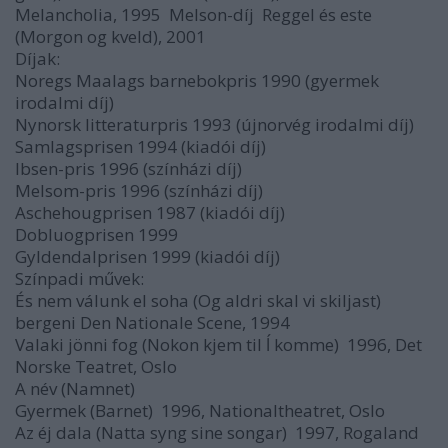
Melancholia, 1995  Melson-díj  Reggel és este
(Morgon og kveld), 2001
Díjak:
Noregs Maalags barnebokpris 1990 (gyermek
irodalmi díj)
Nynorsk litteraturpris 1993 (újnorvég irodalmi díj)
Samlagsprisen 1994 (kiadói díj)
Ibsen-pris 1996 (színházi díj)
Melsom-pris 1996 (színházi díj)
Aschehougprisen 1987 (kiadói díj)
Dobluogprisen 1999
Gyldendalprisen 1999 (kiadói díj)
Színpadi művek:
És nem válunk el soha (Og aldri skal vi skiljast) 
bergeni Den Nationale Scene, 1994
Valaki jönni fog (Nokon kjem til ĺ komme)  1996, Det
Norske Teatret, Oslo
A név (Namnet)
Gyermek (Barnet)  1996, Nationaltheatret, Oslo
Az éj dala (Natta syng sine songar)  1997, Rogaland