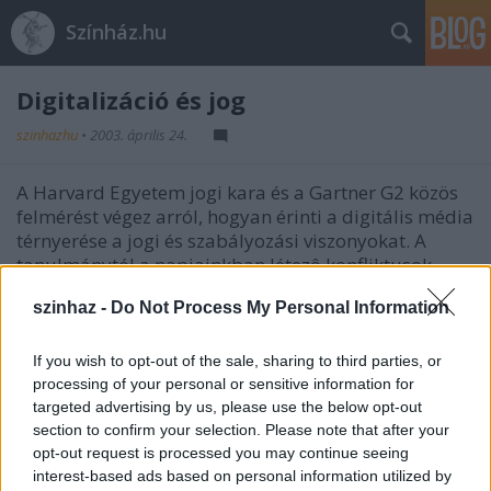
Színház.hu
Digitalizáció és jog
szinhazhu
•
2003. április 24.
A Harvard Egyetem jogi kara és a Gartner G2 közös
felmérést végez arról, hogyan érinti a digitális média
térnyerése a jogi és szabályozási viszonyokat. A
tanulmánytól a napjainkban létezô konfliktusok
feltérképezését illetve lehetséges megoldásaikat
szinhaz -
Do Not Process My Personal Information
várják, melyek megtalálnák a középutat, figyelembe
véve a fogyasztók, a mûvészek, a szórakoztatóipari
társaságok és a technológia elôállítóinak érdekeit.
If you wish to opt-out of the sale, sharing to third parties, or
(El.pub 237.)
processing of your personal or sensitive information for
targeted advertising by us, please use the below opt-out
section to confirm your selection. Please note that after your
Bôvebb információért kattintson a képre:
opt-out request is processed you may continue seeing
interest-based ads based on personal information utilized by