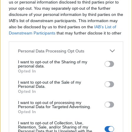
us or personal information disclosed to third parties prior to
your opt-out. You may separately opt-out of the further
disclosure of your personal information by third parties on the
IAB’s list of downstream participants. This information may
also be disclosed by us to third parties on the
IAB’s List of
Downstream Participants
that may further disclose it to other
third parties.
Please note that this website/app uses one or more Google
Ajánlott bejegyzések:
Personal Data Processing Opt Outs
services and may gather and store information including but
not limited to your visit or usage behaviour. You may click to
I want to opt-out of the Sharing of my
personal data.
grant or deny consent to Google and its third-party tags to
Augusztusban jön az év legvidámabb
Opted In
hete
use your data for below specified purposes in below Google
consent section.
I want to opt-out of the Sale of my
Personal Data.
Opted In
Akárki a Dóm téren
I want to opt-out of processing my
Personal Data for Targeted Advertising.
Opted In
I want to opt-out of Collection, Use,
Retention, Sale, and/or Sharing of my
A Madách Színház zárt ajtók mellett is
Personal Data that Is Unrelated with the