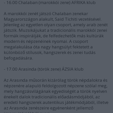
- 16.00 Chalaban (marokkói zene) AFRIKA klub
A marokkói zenét játszó Chalaban zenekar
Magyarországon alakult, Said Tichiti vezetésével.
Jelenleg az egyetlen olyan csoport, amely arab zenét
játszik. Muzsikájukat a tradicionális marokkói zenei
formák inspirálják, de felfedezhetők más kultúrák
modern és népzenéinek nyomai. A csoport
megalakulása óta nagy hangsúlyt fektetett a
különböző stílusok, hangszerek és zenei tudás
befogadására.
- 17.00 Arasinda (török zene) ÁZSIA klub
Az Arasında műsorán kizárólag török népdalokra és
népzenére alapuló feldolgozott népzene szólal meg,
mely hangzásvilágának egyediségét a török nyelven
énekelt dalok tradicionális előadásmódjából, az
eredeti hangszerek autentikus játékmódjából, illetve
az Arasında zenészeire egyénenként jellemző