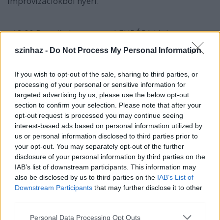
improvizációkból nyeri.
- 18.00 Bran (ír, breton zene) EURÓPA klub
A Bran együttes 1993 óta a magyarországi ír zenei
szinhaz -
Do Not Process My Personal Information
élet egyik legfontosabb résztvevője, rangos zenei
rendezvények és fesztiválok állandó szereplője. A
If you wish to opt-out of the sale, sharing to third parties, or
zenekar legfőbb erénye, hogy az általuk játszott
processing of your personal or sensitive information for
dallamokat írországi gyűjtések alapján válogatják
targeted advertising by us, please use the below opt-out
össze, s így a hagyományos ír zenét teljes
section to confirm your selection. Please note that after your
sokszínűségében képesek bemutatni:
opt-out request is processed you may continue seeing
repertoárjukon megtalálhatók a vidám
interest-based ads based on personal information utilized by
kocsmadalok mellett a balladisztikus hangulatú ír
us or personal information disclosed to third parties prior to
és angol nyelvű énekek, a régi hárfás hagyomány
your opt-out. You may separately opt-out of the further
dallamai és virtuóz hangszeres játékot igénylő, friss
disclosure of your personal information by third parties on the
tempójú tánczenék is.
IAB’s list of downstream participants. This information may
also be disclosed by us to third parties on the
IAB’s List of
Downstream Participants
that may further disclose it to other
- 19.00 The Complete Works of W. Shakespeare
third parties.
színházterem
(angol nyelvű ea.)
Please note that this website/app uses one or more Google
Personal Data Processing Opt Outs