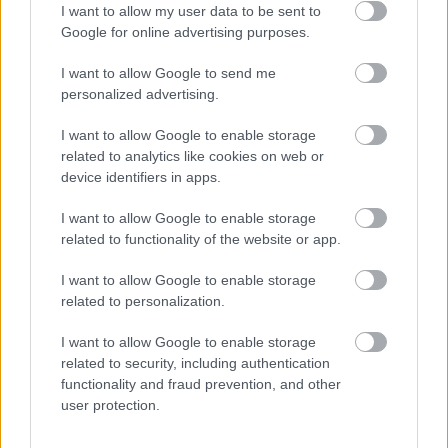
ausztrál kultúra és a világ legősibb fúvós
I want to allow my user data to be sent to
hangszerének világába.
Google for online advertising purposes.
- 21.30 SPO-DEE-O-DEE (boogie-woogie,) AMERIKA
I want to allow Google to send me
klub
personalized advertising.
I want to allow Google to enable storage
A zenekar 1998-ban alakult Nemes Zoltán-
related to analytics like cookies on web or
zongorista és Szabó Tamás -szájharmonikás alapító
device identifiers in apps.
tagokkal. Az azóta eltelt időben számtalan koncertet
adtak itthon és külföldön pld. Ausztria,
I want to allow Google to enable storage
Németország, Szerbia, Finnország, Olasz stb. Három
related to functionality of the website or app.
CD-jük jelent meg, az utolsó tavaly decemberében
'AIN'T GOT NO MONEY címmel látott napvilágot.
I want to allow Google to enable storage
Zenéjükben érdekesen ötvözik a blues, boogi-woogie
related to personalization.
és más a jazzhez közelálló zenei stílusokat.
I want to allow Google to enable storage
22.30 Dub Spencer vs. Trance Hill (buli) GLOBÁL
related to security, including authentication
klub
functionality and fraud prevention, and other
user protection.
"A kilencvenes évek vége óta bakelithuszár dj-duó,
Dub Spencer és Trance Hill letisztult eklektikája