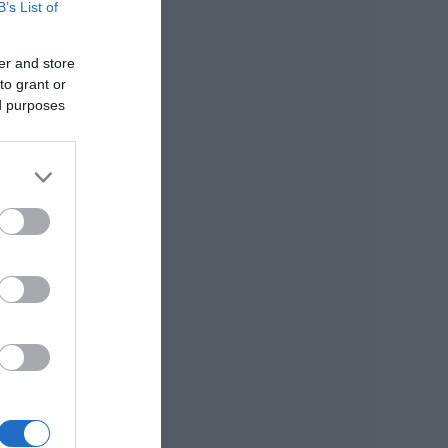
B’s List of
er and store
to grant or
ek
ed purposes
 A
é
a
y