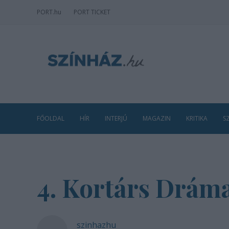
PORT
.hu
PORT TICKET
FŐOLDAL
HÍR
INTERJÚ
MAGAZIN
KRITIKA
S
4. Kortárs Dráma
szinhazhu