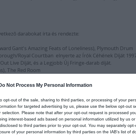
vetkezô darabokat írta és rendezte:
ward Gant's Amazing Feats of Loneliness), Plymouth Drum
orough/Royal Courtban  elnyerte az Írók Céhének Díját 199
ut Live Díját, és a Legjobb Új Fringe-darab díját.
as), The Red Room
Upstairs/Traverse Theatre/Finborough
h
Do Not Process My Personal Information
to opt-out of the sale, sharing to third parties, or processing of your per
formation for targeted advertising by us, please use the below opt-out s
r selection. Please note that after your opt-out request is processed y
eing interest-based ads based on personal information utilized by us or
disclosed to third parties prior to your opt-out. You may separately opt-
titatott kultúrában. Taszító, jelentôs tanulmány a szexualit
losure of your personal information by third parties on the IAB’s list of
gyötrô és elviselhetetlen  de meglepôdnék, ha ennél jobb da