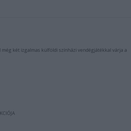
l még két izgalmas külföldi színházi vendégjátékkal várja a
KCIÓJA