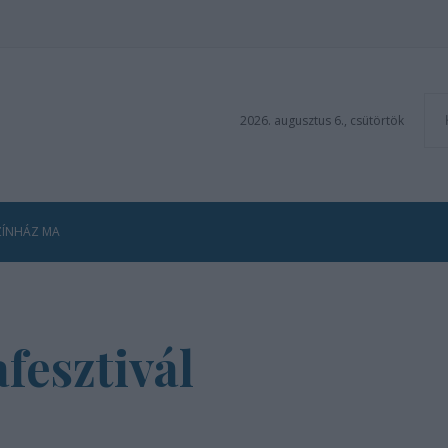
2026. augusztus 6., csütörtök
ZÍNHÁZ MA
fesztivál