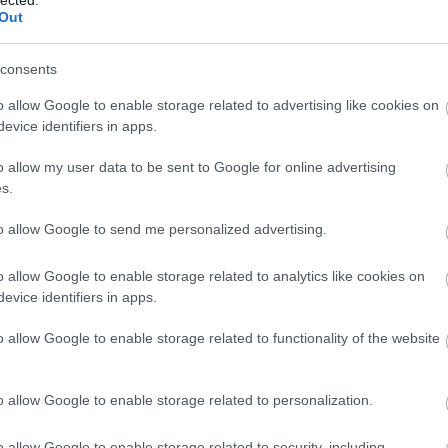
hner, Catherine Johnson, Philip Ridley, Richard Cameron,
Out
 David Eldridge, Conor McPherson, Joe Penhall, Helen Blakem
consents
t. A Bushdarabokat átvitték a West Endre és a Broadwayre, é
 elôadásai végigturnézták Angliát, Európát és Észak-Ameriká
o allow Google to enable storage related to advertising like cookies on
ténik, az a holnap színházának lelke.
evice identifiers in apps.
o allow my user data to be sent to Google for online advertising
s.
to allow Google to send me personalized advertising.
 Schad vezetésével, elfoglalva egy elhagyatott szobát az
o allow Google to enable storage related to analytics like cookies on
 a Kentish Town-ban. Elsô évünkben tizenkét új darabot
evice identifiers in apps.
megyszer ötven fontból kellett kihozni, fizetés nem volt. A
o allow Google to enable storage related to functionality of the website
s a hozzánk csatlakozó emberek ihletô erejének volt
megbíztak, hogy írja meg a The Censor című darabot a Big S
lt. 1997-ben a Red Room átvitte a The Censor-t a Royal Co
o allow Google to enable storage related to personalization.
hének Díját és a Time Out Live díját, mint Legjobb Fringe D
s és nagy kritikai sikert arató Öltés volt, melyet a Travers
o allow Google to enable storage related to security, including