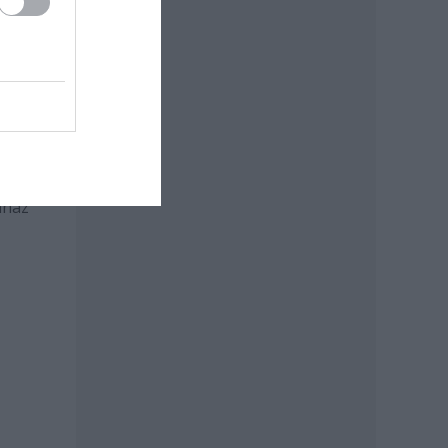
ini
d
 a
 a
t.
ing
eing
nház