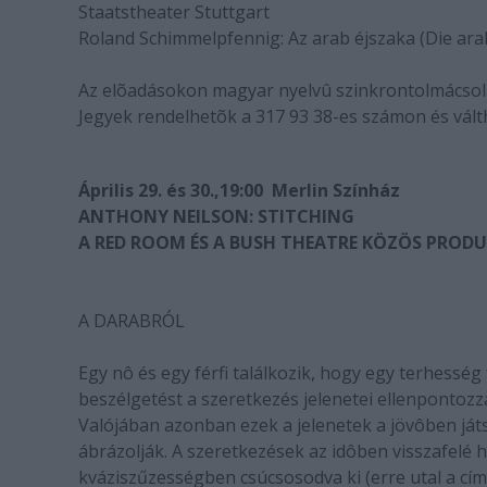
Staatstheater Stuttgart
Roland Schimmelpfennig: Az arab éjszaka (Die ara
Az elõadásokon magyar nyelvû szinkrontolmácsolá
Jegyek rendelhetõk a 317 93 38-es számon és vál
Április 29. és 30.,19:00  Merlin Színház
ANTHONY NEILSON: STITCHING
A RED ROOM ÉS A BUSH THEATRE KÖZÖS PRODU
A DARABRÓL
Egy nô és egy férfi találkozik, hogy egy terhessé
beszélgetést a szeretkezés jelenetei ellenpontozzák
Valójában azonban ezek a jelenetek a jövôben játs
ábrázolják. A szeretkezések az idôben visszafelé h
kváziszűzességben csúcsosodva ki (erre utal a cím i