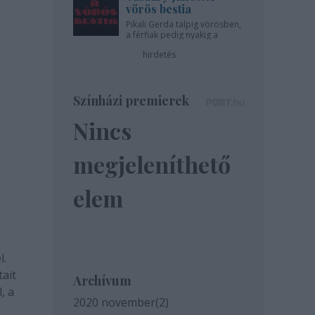
vörös bestia
Pikali Gerda talpig vörösben,
a férfiak pedig nyakig a
pácban - az Újszínházban!
hirdetés
Színházi premierek
Nincs
megjeleníthető
elem
l.
tait
Archívum
, a
2020 november
(
2
)