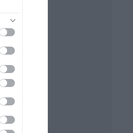
an,
s
t.
tory
urt
arab.
e és