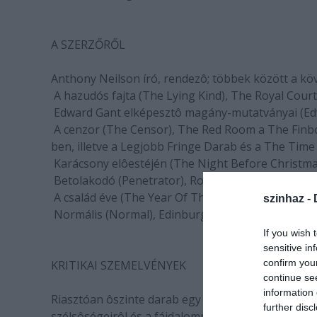
A SZERZŐRŐL
Anthony Neilson író, rendezô; többek között a kö
 A hazudós fajta (The Lying Kind), The Royal Court
 Edward Gant elképesztô magány-mutatványai (Ed
 A cenzor (The Censor), The Red Room a The Finb
ben, illetve a Legjobb Fringe Darab és a The Time O
 Karácsony elôestéjén (The Night Before Christm
 Betolakodó (Penetrator), Royal Court Theatre 
 A család éve (The Year Of The Family), Finboroug
szinhaz -
 Normális (Normal), Edinburgh Festival
If you wish 
sensitive in
confirm you
KRITIKAI SZEMELVÉNYEK
continue se
information 
Riasztóan ôszinte darab egy internetes pornótól á
further disc
szélsôségeirôl és a fájdalomról. Utolsó tíz perce 