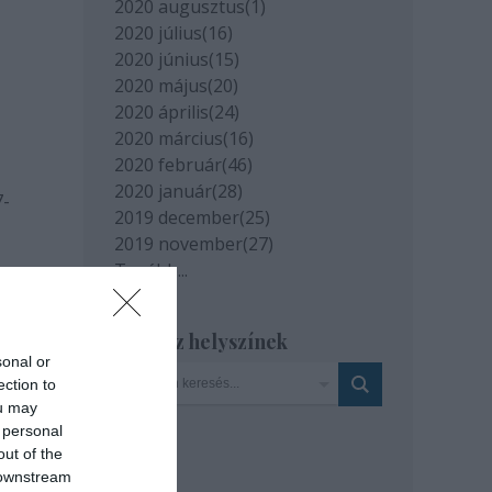
2020 augusztus
(
1
)
2020 július
(
16
)
2020 június
(
15
)
2020 május
(
20
)
2020 április
(
24
)
2020 március
(
16
)
2020 február
(
46
)
2020 január
(
28
)
7-
2019 december
(
25
)
2019 november
(
27
)
Tovább
...
Szinház helyszínek
sonal or
ection to
ou may
 personal
out of the
ás
 downstream
rabot