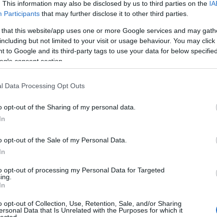
. This information may also be disclosed by us to third parties on the
IA
Participants
that may further disclose it to other third parties.
 that this website/app uses one or more Google services and may gath
including but not limited to your visit or usage behaviour. You may click 
rofóbikus szexuális kapcsolatot vizsgál, amelyben nincsen
 to Google and its third-party tags to use your data for below specifi
 meggyôzôen mutatja be, milyen zsákutcákba visz minket a
ogle consent section.
pnotizál.
l Data Processing Opt Outs
 és Ravenhill jut eszünkbe elôször, de hamarosan Neilson is
o opt-out of the Sharing of my personal data.
In
o opt-out of the Sale of my Personal Data.
In
 Bush Hotel emeleti étkezôjében, Shepherds Bush Greenben.
to opt-out of processing my Personal Data for Targeted
ödött. Azóta a The Bush az ország vezetô új írói helyszínév
ing.
 tehetségű szerzôk premierjeivel.
In
atták be a Bushban: Stephen Poliakoff, Robert Holman, Tin
o opt-out of Collection, Use, Retention, Sale, and/or Sharing
Terry Johnson, Beth Henley, Kevin Elyot, Doug Lucie, Dust
ersonal Data that Is Unrelated with the Purposes for which it
lected.