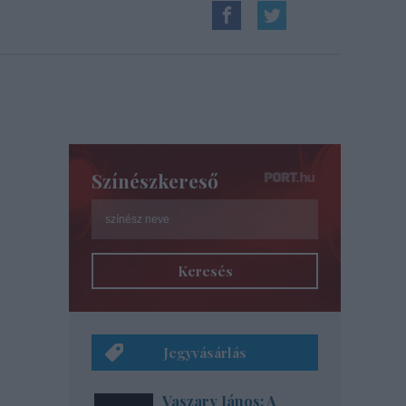
Színészkereső
Keresés
Jegyvásárlás
Vaszary János: A