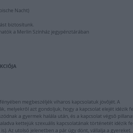
bische Nacht)
st biztosítunk.
thatók a Merlin Színház jegypénztárában
KCIÓJA
g fényében megbeszéljék viharos kapcsolatuk jövôjét. A
, melyekrôl azt gondoljuk, hogy a kapcsolat elejét idézik fe
zódnak a gyermek halála után, és a kapcsolat végsô pillana
aladva kettejük szexuális kapcsolatának történetét idézik fel
s). Az utolsó jelenetben a pár úgy dönt, vállalja a gyereket.