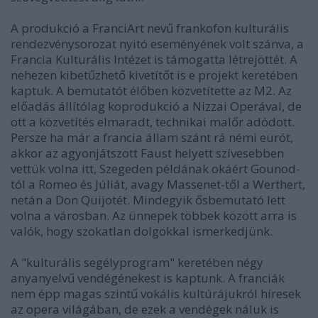
A produkció a FranciArt nevű frankofon kulturális
rendezvénysorozat nyitó eseményének volt szánva, a
Francia Kulturális Intézet is támogatta létrejöttét. A
nehezen kibetűzhető kivetítőt is e projekt keretében
kaptuk. A bemutatót élőben közvetítette az M2. Az
előadás állítólag koprodukció a Nizzai Operával, de
ott a közvetítés elmaradt, technikai malőr adódott.
Persze ha már a francia állam szánt rá némi eurót,
akkor az agyonjátszott Faust helyett szívesebben
vettük volna itt, Szegeden példának okáért Gounod-
tól a Romeo és Júliát, avagy Massenet-től a Werthert,
netán a Don Quijotét. Mindegyik ősbemutató lett
volna a városban. Az ünnepek többek között arra is
valók, hogy szokatlan dolgokkal ismerkedjünk.
A "kulturális segélyprogram" keretében négy
anyanyelvű vendégénekest is kaptunk. A franciák
nem épp magas szintű vokális kultúrájukról híresek
az opera világában, de ezek a vendégek náluk is