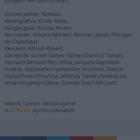
(Szegedi Nemzeti Színház)
Díszlet-jelmez: Kentaur.
Koreográfus: Király Attila.
Karigazgató: Koczka Ferenc.
Karmester: Vincent Monteil, Molnár László, Philippe
de Chalendar.
Rendező: Alföldi Róbert.
Szereplők: Daniel Galvez-Vallejo/Daróczi Tamás,
Fernand Bernadi/Réti Attila, Jacques Gay/Káldi
András, Raphaelle Framan/Dér Krisztina, Schöck
Atala/Simon Krisztina, Altorjay Tamás/Andrejcsik
István/Vághelyi Gábor, Szonda Éva/Tóth Judit.
Márok Tamás: Alföldi operál
A
SZÍNHÁZ
áprlisi számából