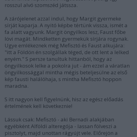
rosszul alvó szomszéd játssza.
A zárójelenet azzal indul, hogy Margit gyermeke
sírját kaparja. A nyitó képbe tértünk vissza, ismét a
fa alatt vagyunk. Margit öngyilkos lesz, Faust főbe
lövi magát. Mindketten gyermekük sírjára rogynak.
Ugye emlékeznek még Mefisztó és Faust alkujára:
"itt a Földön én szolgállak téged, de ott lent a lelked
enyém." S persze tanultuk hittanból, hogy az
öngyilkosok lelke a pokolra jut - ám ezzel a váratlan
öngyilkossággal mintha mégis beteljesülne az első
kép fausti halálóhaja, s mintha Mefisztó hoppon
maradna.
S itt nagyon kell figyelnünk, hisz az egész előadás
értelmének kell következnie!
Lássuk csak: Mefisztó - aki Bernadi alakjában
egyébként Alföldi alteregója - lassan fölveszi a
pisztolyt, majd unottan rágyújt vele. Előrejön a