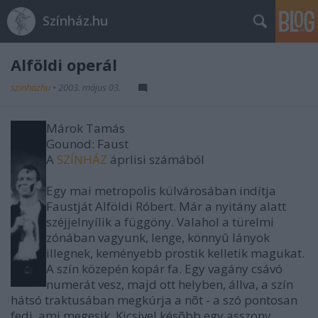
Színház.hu
Alföldi operál
szinhazhu
•
2003. május 03.
Márok Tamás
Gounod: Faust
A
SZÍNHÁZ
áprlisi számából
Egy mai metropolis külvárosában indítja
Faustját Alföldi Róbert. Már a nyitány alatt
széjjelnyílik a függöny. Valahol a türelmi
zónában vagyunk, lenge, könnyû lányok
illegnek, keményebb prostik kelletik magukat.
A szín közepén kopár fa. Egy vagány csávó
numerát vesz, majd ott helyben, állva, a szín
hátsó traktusában megkúrja a nõt - a szó pontosan
fedi, ami megesik. Kicsivel késõbb egy asszony