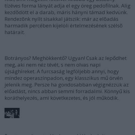
tízéves forma lányát adja el egy öreg pedofilnak. Alig
kezdõdött el a darab, máris hányni támad kedvünk.
Rendezõnk nyílt sisakkal játszik: már az elõadás
harmadik percében kijelöli értelmezésének szélsõ
határait.
Botrányos? Meghökkentő? Ugyan! Csak az lepődhet
meg, aki nem néz tévét, s nem olvas napi
újsághíreket. A furcsaság legföljebb annyi, hogy
mindez operaszínpadon, egy klasszikus mű örvén
jelenik meg. Persze ha gondosabban végignézzük az
előadást, nincs abban semmi forradalmi. Könnyű kis
koráthelyezés, ami következetes, és jól működik.