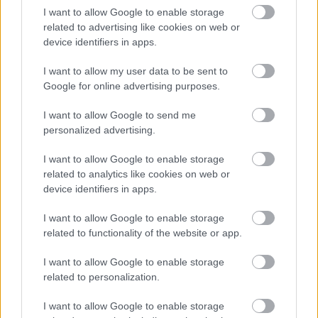
I want to allow Google to enable storage
related to advertising like cookies on web or
device identifiers in apps.
I want to allow my user data to be sent to
Google for online advertising purposes.
A nagy szerelmi képnek egy lakótelep folyosója ad
rideg otthont. Virágcsokrát Siebel szétveri a
I want to allow Google to send me
kilincsen, majd festékszóróval szívet rajzol a bejárati
personalized advertising.
ajtó ablakára, s közepébe szakadt szirmot illeszt.
Margit porszívózik, s a szemeteszsákokat teszi ki.
I want to allow Google to enable storage
Lakásának szűk ajtaja maximum másfél szobát
related to analytics like cookies on web or
sejtet. Ingpólóban, köpenyben, papucsban esik meg.
device identifiers in apps.
Nem "Királyok, hercegek, grófok"-ról szól ez a mese.
Alföldi alacsonyan húzza meg a történet ívét. Az
I want to allow Google to enable storage
aktussal meg se várja a zene önkívületét, már
related to functionality of the website or app.
Mefisztó éjszakáról énekelt ariosója alatt
összehamarkodja a testi szerelemet. Kisemberek piti
I want to allow Google to enable storage
vonzalmáról van szó, nincs itt semmi nagyszabású, a
related to personalization.
bűn, a kárhozat is kisszerű.
I want to allow Google to enable storage