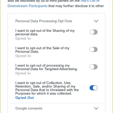
also be disclosed by us to third parties on the
IAB’s List of
Downstream Participants
that may further disclose it to other
Alföldi aprólékosan kiszámítva időközönként
third parties.
idézőjeleket tesz ki, vagy ha tetszik, elidegenítő
effektusokat alkalmaz: a kórusjelenethez például
Please note that this website/app uses one or more Google
Personal Data Processing Opt Outs
bejön a színházi karnagy, s szmokingban besegít a
services and may gather and store information including but
kar együtt tartásába, majd széles gesztussal
not limited to your visit or usage behaviour. You may click to
I want to opt-out of the Sharing of my
personal data.
megköszöni a tapsot. Később Mefisztó áll be az
grant or deny consent to Google and its third-party tags to
Opted In
árokba dirigálni a karmester mögé. A jelenet végén
use your data for below specified purposes in below Google
kék kabát fordul, fehér széksor gurul, piros kabát
consent section.
I want to opt-out of the Sale of my
guggol, s máris előttünk a francia trikolór. Éljen
Personal Data.
Opted In
Franciaország! Liberté! Fraternité! Égalité! -
tisztelgünk, s már gördülhet is tovább a sztori.
I want to opt-out of processing my
Valentin és Mefisztó első összecsapásában a sátán
Personal Data for Targeted Advertising.
Opted In
körtűzzel védelmezi magát. A fölmutatott kereszt
alig látszik, az ördögöt egy Krisztus forma nyomorék
I want to opt-out of Collection, Use,
fiú készteti meghátrálásra. Rendezőnk - megfelelő
Retention, Sale, and/or Sharing of my
Personal Data that Is Unrelated with the
súlyú színpadi művészek híján - meg sem kísérli a
Purposes for which it was collected.
lehetetlent, hogy a jelenet azzá emelkedjék, aminek
Opted Out
gyárilag szánták: a két hős egymásnak feszülése
elmarad. Viszont ügyes eszközökkel illusztrálja azt,
Google consents
ami nem történik meg.