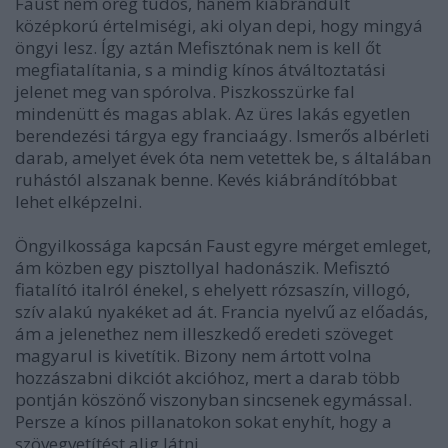
Faust nem öreg tudós, hanem kiábrándult
középkorú értelmiségi, aki olyan depi, hogy mingyá
öngyi lesz. Így aztán Mefisztónak nem is kell őt
megfiatalítania, s a mindig kínos átváltoztatási
jelenet meg van spórolva. Piszkosszürke fal
mindenütt és magas ablak. Az üres lakás egyetlen
berendezési tárgya egy franciaágy. Ismerős albérleti
darab, amelyet évek óta nem vetettek be, s általában
ruhástól alszanak benne. Kevés kiábrándítóbbat
lehet elképzelni.
Öngyilkossága kapcsán Faust egyre mérget emleget,
ám közben egy pisztollyal hadonászik. Mefisztó
fiatalító italról énekel, s ehelyett rózsaszín, villogó,
szív alakú nyakéket ad át. Francia nyelvű az előadás,
ám a jelenethez nem illeszkedő eredeti szöveget
magyarul is kivetítik. Bizony nem ártott volna
hozzászabni dikciót akcióhoz, mert a darab több
pontján köszönő viszonyban sincsenek egymással.
Persze a kínos pillanatokon sokat enyhít, hogy a
szövegvetítést alig látni.