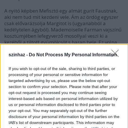
A nyitó képben Mefisztó egy almát gurít Faustnak,
aki nem tud mit kezdeni vele. Ám az ördög egyszer
csak elővarázsolja Margitot is (ugyanabból a
kedélytelen ágyból). Mademoiselle Farman vajszínű
kosztümjében lefegyverző mosollyal veszi ki a
kezéből a tiltott gyümölcsöt s harap bele. Ez volna
hát a csábítás almája, a tudás, az eredendő bűn? No
de arról a kopasz fáról, amely egy képpel ezelőtt
szinhaz -
Do Not Process My Personal Information
kiszáradt már?
If you wish to opt-out of the sale, sharing to third parties, or
A második kép: vasúti pályaudvar. A katonák akárha
processing of your personal or sensitive information for
az iraki háborúba indulnának. Valentin az
targeted advertising by us, please use the below opt-out
elitkommandó Rambója. Fekete zubbonya alól
section to confirm your selection. Please note that after your
kivillan promóciós fehér pólója: Margit arca van
opt-out request is processed you may continue seeing
rányomtatva. Két fölvonással odább majd Margitot
interest-based ads based on personal information utilized by
láthatjuk valentinos T-shirtben. Így, így!, bólintunk,
us or personal information disclosed to third parties prior to
ott van ebben a vonzalomban a testvérszerelem
your opt-out. You may separately opt-out of the further
disclosure of your personal information by third parties on the
árnyéka. Valentin ismert imája - szerelmi vallomás
IAB’s list of downstream participants. This information may
Margithoz.