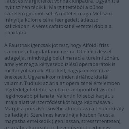
Faust és Margit lelkét vonnák kínpadra. Ugyanitt a
nyílt színen tépik ki Margit testéből a bűnös
szerelem gyümölcsét. A műtétet maga Mefisztó
irányítja külön e célra leengedett átlátszó
kalickában. A véres cafatokat élvezettel dobja a
plexifalra.
A Faustnak igencsak jót tesz, hogy Alföldi friss
szemmel, elfogulatlanul néz rá. Ötleteit ízléssel
adagolja, mindvégig belül marad a türelmi zónán,
amelyet még a kényesebb ízlésű operabarátok is
méltányolhatnak. Ahol kell, hagyja énekelni az
énekeseit. Ugyanakkor minden áriához kitalál
valamit. Tudjuk: az ária az opera zenei értelemben
legdédelgetettebb, színházi szempontból viszont
legkínosabb pillanata. Valentin fölsebzi karját, s
imája alatt vérszerződést köt húga képmásával.
Margit a porszívó csövébe álmodozza a Thulei király
balladáját. Szerelmes kavatinája közben Faust a
magasba emelkedik (igen lassan, stresszmentesen),
az áriához kapcsolódó hegedűszólót pedig egy