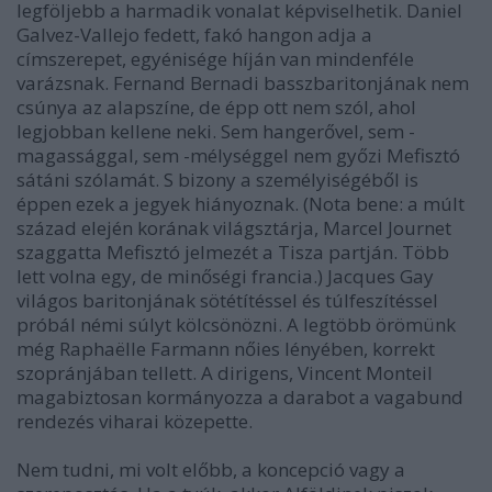
legföljebb a harmadik vonalat képviselhetik. Daniel
Galvez-Vallejo fedett, fakó hangon adja a
címszerepet, egyénisége híján van mindenféle
varázsnak. Fernand Bernadi basszbaritonjának nem
csúnya az alapszíne, de épp ott nem szól, ahol
legjobban kellene neki. Sem hangerővel, sem -
magassággal, sem -mélységgel nem győzi Mefisztó
sátáni szólamát. S bizony a személyiségéből is
éppen ezek a jegyek hiányoznak. (Nota bene: a múlt
század elején korának világsztárja, Marcel Journet
szaggatta Mefisztó jelmezét a Tisza partján. Több
lett volna egy, de minőségi francia.) Jacques Gay
világos baritonjának sötétítéssel és túlfeszítéssel
próbál némi súlyt kölcsönözni. A legtöbb örömünk
még Raphaëlle Farmann nőies lényében, korrekt
szopránjában tellett. A dirigens, Vincent Monteil
magabiztosan kormányozza a darabot a vagabund
rendezés viharai közepette.
Nem tudni, mi volt előbb, a koncepció vagy a