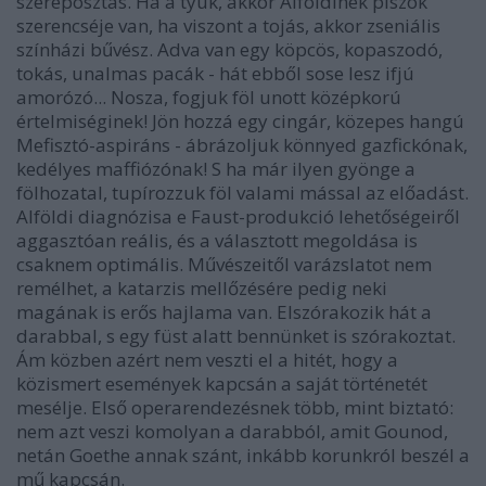
szereposztás. Ha a tyúk, akkor Alföldinek piszok
szerencséje van, ha viszont a tojás, akkor zseniális
színházi bűvész. Adva van egy köpcös, kopaszodó,
tokás, unalmas pacák - hát ebből sose lesz ifjú
amorózó... Nosza, fogjuk föl unott középkorú
értelmiséginek! Jön hozzá egy cingár, közepes hangú
Mefisztó-aspiráns - ábrázoljuk könnyed gazfickónak,
kedélyes maffiózónak! S ha már ilyen gyönge a
fölhozatal, tupírozzuk föl valami mással az előadást.
Alföldi diagnózisa e Faust-produkció lehetőségeiről
aggasztóan reális, és a választott megoldása is
csaknem optimális. Művészeitől varázslatot nem
remélhet, a katarzis mellőzésére pedig neki
magának is erős hajlama van. Elszórakozik hát a
darabbal, s egy füst alatt bennünket is szórakoztat.
Ám közben azért nem veszti el a hitét, hogy a
közismert események kapcsán a saját történetét
mesélje. Első operarendezésnek több, mint biztató:
nem azt veszi komolyan a darabból, amit Gounod,
netán Goethe annak szánt, inkább korunkról beszél a
mű kapcsán.