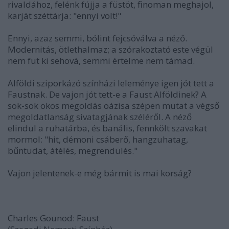
rivaldához, felénk fújja a füstöt, finoman meghajol,
karját széttárja: "ennyi volt!"
Ennyi, azaz semmi, bólint fejcsóválva a néző.
Modernitás, ötlethalmaz; a szórakoztató este végül
nem fut ki sehová, semmi értelme nem támad.
Alföldi sziporkázó színházi leleménye igen jót tett a
Faustnak. De vajon jót tett-e a Faust Alföldinek? A
sok-sok okos megoldás oázisa szépen mutat a végső
megoldatlanság sivatagjának széléről. A néző
elindul a ruhatárba, és banális, fennkölt szavakat
mormol: "hit, démoni csáberő, hangzuhatag,
bűntudat, átélés, megrendülés."
Vajon jelentenek-e még bármit is mai korság?
Charles Gounod: Faust