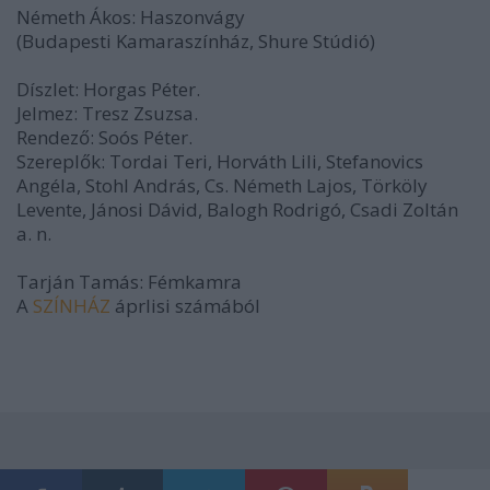
Németh Ákos: Haszonvágy
(Budapesti Kamaraszínház, Shure Stúdió)
Díszlet: Horgas Péter.
Jelmez: Tresz Zsuzsa.
Rendező: Soós Péter.
Szereplők: Tordai Teri, Horváth Lili, Stefanovics
Angéla, Stohl András, Cs. Németh Lajos, Törköly
Levente, Jánosi Dávid, Balogh Rodrigó, Csadi Zoltán
a. n.
Tarján Tamás: Fémkamra
A
SZÍNHÁZ
áprlisi számából