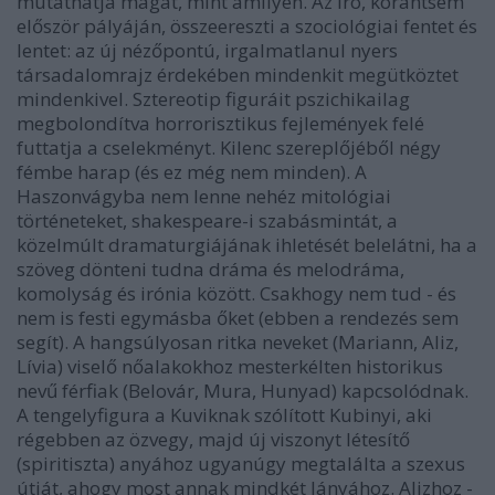
mutathatja magát, mint amilyen. Az író, korántsem
először pályáján, összeereszti a szociológiai fentet és
lentet: az új nézőpontú, irgalmatlanul nyers
társadalomrajz érdekében mindenkit megütköztet
mindenkivel. Sztereotip figuráit pszichikailag
megbolondítva horrorisztikus fejlemények felé
futtatja a cselekményt. Kilenc szereplőjéből négy
fémbe harap (és ez még nem minden). A
Haszonvágyba nem lenne nehéz mitológiai
történeteket, shakespeare-i szabásmintát, a
közelmúlt dramaturgiájának ihletését belelátni, ha a
szöveg dönteni tudna dráma és melodráma,
komolyság és irónia között. Csakhogy nem tud - és
nem is festi egymásba őket (ebben a rendezés sem
segít). A hangsúlyosan ritka neveket (Mariann, Aliz,
Lívia) viselő nőalakokhoz mesterkélten historikus
nevű férfiak (Belovár, Mura, Hunyad) kapcsolódnak.
A tengelyfigura a Kuviknak szólított Kubinyi, aki
régebben az özvegy, majd új viszonyt létesítő
(spiritiszta) anyához ugyanúgy megtalálta a szexus
útját, ahogy most annak mindkét lányához. Alizhoz -