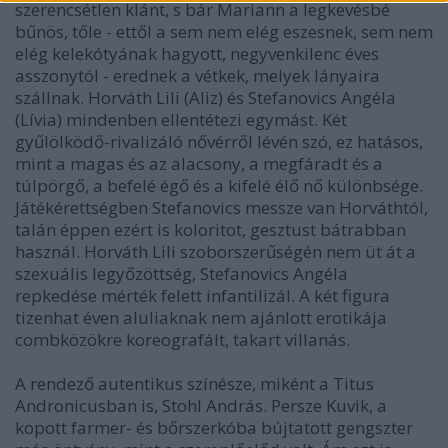
szerencsétlen klánt, s bár Mariann a legkevésbé
bűnös, tőle - ettől a sem nem elég eszesnek, sem nem
elég kelekótyának hagyott, negyvenkilenc éves
asszonytól - erednek a vétkek, melyek lányaira
szállnak. Horváth Lili (Aliz) és Stefanovics Angéla
(Lívia) mindenben ellentétezi egymást. Két
gyűlölködő-rivalizáló nővérről lévén szó, ez hatásos,
mint a magas és az alacsony, a megfáradt és a
túlpörgő, a befelé égő és a kifelé élő nő különbsége.
Játékérettségben Stefanovics messze van Horváthtól,
talán éppen ezért is koloritot, gesztust bátrabban
használ. Horváth Lili szoborszerűségén nem üt át a
szexuális legyőzöttség, Stefanovics Angéla
repkedése mérték felett infantilizál. A két figura
tizenhat éven aluliaknak nem ajánlott erotikája
combközökre koreografált, takart villanás.
A rendező autentikus színésze, miként a Titus
Andronicusban is, Stohl András. Persze Kuvik, a
kopott farmer- és bőrszerkóba bújtatott gengszter