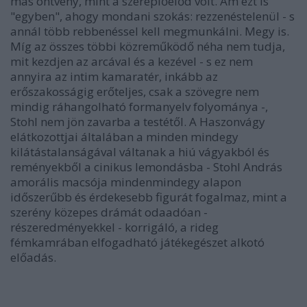
más öntvény, mint a szereplőelőd volt. Ám ezt is
"egyben", ahogy mondani szokás: rezzenéstelenül - s
annál több rebbenéssel kell megmunkálni. Megy is.
Míg az összes többi közreműködő néha nem tudja,
mit kezdjen az arcával és a kezével - s ez nem
annyira az intim kamaratér, inkább az
erőszakosságig erőteljes, csak a szövegre nem
mindig ráhangolható formanyelv folyománya -,
Stohl nem jön zavarba a testétől. A Haszonvágy
elátkozottjai általában a minden mindegy
kilátástalanságával váltanak a hiú vágyakból és
reményekből a cinikus lemondásba - Stohl András
amorális macsója mindenmindegy alapon
időszerűbb és érdekesebb figurát fogalmaz, mint a
szerény közepes drámát odaadóan -
részeredményekkel - korrigáló, a rideg
fémkamrában elfogadható játékegészet alkotó
előadás.