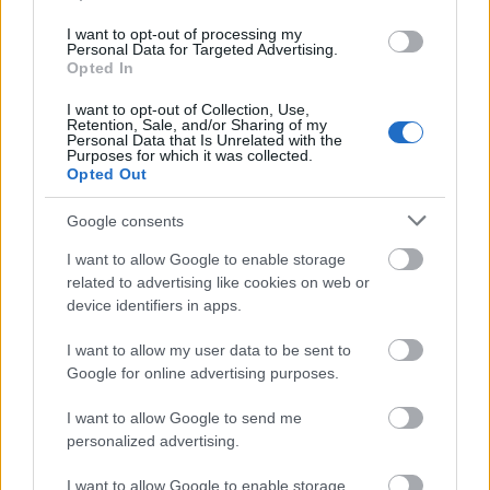
Kamaraszínház Shure Stúdiójában - Shakespeare
Titus Andronicusát. Sőt, abban több volt a morbid
I want to opt-out of processing my
Personal Data for Targeted Advertising.
értelmezés, a groteszkum, az akasztófahumor, a
Opted In
találóan játékos jelmezötlet. (Akkor épp Németh
Ákos segédkezett dramaturgként, s Benedek Mari
I want to opt-out of Collection, Use,
öltöztette a szereplőket.) Ezúttal Tresz Zsuzsa szín-
Retention, Sale, and/or Sharing of my
Personal Data that Is Unrelated with the
és formadinamikával nemigen segíti a rendező
Purposes for which it was collected.
lendületes vonalvezetését. Igaz, Tordai Teri
Opted Out
(Mariann) extra ruhákat kapott. A (csuklósérülésével
hősiesen küzdő) színésznő szívesen hajlana az
Google consents
ironizálásra - a gyertyafény mellett űzött szeánszok
I want to allow Google to enable storage
természetét lebegni hagyja , de az általános
related to advertising like cookies on web or
játékmód ezt alig engedi. Nem valószínű, hogy ez az
device identifiers in apps.
asszony úgy járatná mégoly lenézett "férjét", mint
ahogy Mura mindenestül - és indokolatlanul - lefelé
I want to allow my user data to be sent to
stilizált szerepében Törköly Levente búsképű lovagja
Google for online advertising purposes.
feltűnik. Cs. Németh Lajos (Belovár) viszonylagos
eleganciája alatta marad a kívánatosnak. A színész
I want to allow Google to send me
lehetőleg a visszafogottságot választja sűrű és
personalized advertising.
megalázó féltékenykedései során. Érdemes is ebből
a hangfekvésből, a csendességből dolgoznia, mert ő
I want to allow Google to enable storage