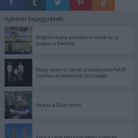
Ajánlott bejegyzések:
Rögtön dupla premierrel kezdi az új
évadot a Radnóti
Nagy sikerrel zárult a Veszprémi Petőfi
Színház érzékenyítő fesztiválja
Akárki a Dóm téren
Épül a Dóm téri szabadtéri színpad