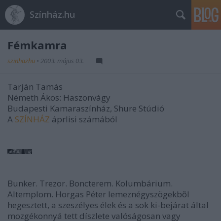
Színház.hu
Fémkamra
szinhazhu
•
2003. május 03.
Tarján Tamás
Németh Ákos: Haszonvágy
Budapesti Kamaraszínház, Shure Stúdió
A
SZÍNHÁZ
áprlisi számából
Bunker. Trezor. Boncterem. Kolumbárium.
Altemplom. Horgas Péter lemeznégyszögekbõl
hegesztett, a szeszélyes élek és a sok ki-bejárat által
mozgékonnyá tett díszlete valóságosan vagy