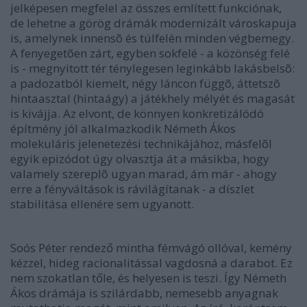
jelképesen megfelel az összes említett funkciónak,
de lehetne a görög drámák modernizált városkapuja
is, amelynek innensõ és túlfelén minden végbemegy.
A fenyegetõen zárt, egyben sokfelé - a közönség felé
is - megnyitott tér ténylegesen leginkább lakásbelsõ:
a padozatból kiemelt, négy láncon függõ, áttetszõ
hintaasztal (hintaágy) a játékhely mélyét és magasát
is kivájja. Az elvont, de könnyen konkretizálódó
építmény jól alkalmazkodik Németh Ákos
molekuláris jelenetezési technikájához, másfelõl
egyik epizódot úgy olvasztja át a másikba, hogy
valamely szereplõ ugyan marad, ám már - ahogy
erre a fényváltások is rávilágítanak - a díszlet
stabilitása ellenére sem ugyanott.
Soós Péter rendező mintha fémvágó ollóval, kemény
kézzel, hideg racionalitással vagdosná a darabot. Ez
nem szokatlan tőle, és helyesen is teszi. Így Németh
Ákos drámája is szilárdabb, nemesebb anyagnak