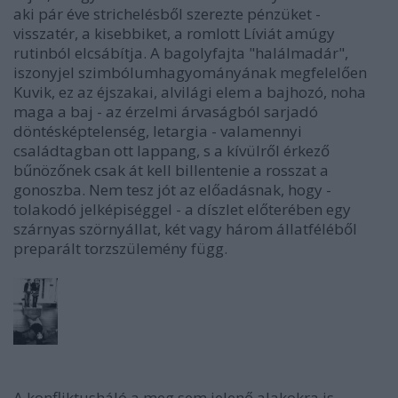
aki pár éve strichelésből szerezte pénzüket -
visszatér, a kisebbiket, a romlott Líviát amúgy
rutinból elcsábítja. A bagolyfajta "halálmadár",
iszonyjel szimbólumhagyományának megfelelően
Kuvik, ez az éjszakai, alvilági elem a bajhozó, noha
maga a baj - az érzelmi árvaságból sarjadó
döntésképtelenség, letargia - valamennyi
családtagban ott lappang, s a kívülről érkező
bűnözőnek csak át kell billentenie a rosszat a
gonoszba. Nem tesz jót az előadásnak, hogy -
tolakodó jelképiséggel - a díszlet előterében egy
szárnyas szörnyállat, két vagy három állatféléből
preparált torzszülemény függ.
A konfliktusháló a meg sem jelenő alakokra is