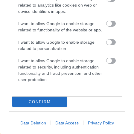
nem az a színész, akitől hitelesen hangzik a színpadi
related to analytics like cookies on web or
basszameg. A fiát, Hunyadot játszó Jánosi Dávid
device identifiers in apps.
mint álmatag ideggóc a hullaházi vízióban (apja
I want to allow Google to enable storage
halálokára ráébredve) szerzi a legsikerültebb
related to functionality of the website or app.
pillanatokat. Az 1. és 2. Autótolvaj, Balogh Rodrigó
és Csadi Zoltán fellépései rövid idő alatt és
I want to allow Google to enable storage
félhomályban, sötétben zajlanak. A zseblámpák
related to personalization.
lóbálása, a köröző fénycsóva olyan artisztikus
eszköz, amelyet - akárcsak az erre-arra vakító
I want to allow Google to enable storage
reflektorokat - Soós szívesen, ügyesen vet be (bár az
related to security, including authentication
illúzióromboló, ha az agyonlőtt fickó égő lámpával
functionality and fraud prevention, and other
iszkol ki a feketébe borított színről).
user protection.
CONFIRM
A szakszerűen kiszámított struktúrájú dráma belső
magjában négy színésznek jut hely. Az egyik Tordai:
Data Deletion
Data Access
Privacy Policy
mindig ő ül az asztalfőn, az ő gótikus ikonja jelöli a