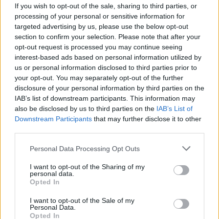
emlékeztet, mint mai tragédiára. A nem épp
If you wish to opt-out of the sale, sharing to third parties, or
megokolt című Haszonvágy - a másodhegedűs Mura
processing of your personal or sensitive information for
elpasszolásra váró autóinak, Belovár valóban
targeted advertising by us, please use the below opt-out
section to confirm your selection. Please note that after your
gazdagságot jelentő ékszereinek csekély a
opt-out request is processed you may continue seeing
fontosságuk a szabadság- és szerelemvágy mellett -
interest-based ads based on personal information utilized by
textuális problémákkal is meghökkent. Mura és
us or personal information disclosed to third parties prior to
Belovár - akik közül a fiatalabbik évek óta az
your opt-out. You may separately opt-out of the further
idősebbiknek a kvázi-apósa - makacsul magázzák
disclosure of your personal information by third parties on the
egymást, a rendszeres családi szeánszok -
IAB’s list of downstream participants. This information may
szellemidézések - ellenére is. Mariann turpisan
also be disclosed by us to third parties on the
IAB’s List of
tegezi is, magázza is "vejét", az ékszerészt. Líviában,
Downstream Participants
that may further disclose it to other
a kurvoid kislányban egy költő veszett el, amikor
third parties.
viszont vészhelyzetben menteni igyekszik gyilkossá
lett nővérét, a kisbőrönd sietős
Please note that this website/app uses one or more Google
Personal Data Processing Opt Outs
összecsomagolásának ötletét megtoldja egy "Igen,
services and may gather and store information including but
ez jó gondolat" mondatkával, a füzetes regények
not limited to your visit or usage behaviour. You may click to
I want to opt-out of the Sharing of my
personal data.
színvonalának nagyobb dicsőségére.
grant or deny consent to Google and its third-party tags to
Opted In
use your data for below specified purposes in below Google
consent section.
Soós Péter úgy rendezte meg ezt a darabot, mint egy
I want to opt-out of the Sale of my
Personal Data.
évaddal ezelőtt ugyanitt - a Budapesti
Opted In