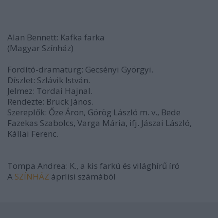
Alan Bennett: Kafka farka
(Magyar Színház)
Fordító-dramaturg: Gecsényi Györgyi.
Díszlet: Szlávik István.
Jelmez: Tordai Hajnal.
Rendezte: Bruck János.
Szereplők: Őze Áron, Görög László m. v., Bede
Fazekas Szabolcs, Varga Mária, ifj. Jászai László,
Kállai Ferenc.
Tompa Andrea: K., a kis farkú és világhírű író
A
SZÍNHÁZ
áprlisi számából