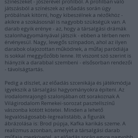
színészeket - jószerével profilból. A profilban való
játszásból a színészek az előadás során úgy
próbálnak kitörni, hogy kibeszélnek a nézőkhöz -
akikre a szokásosnál is nagyobb szükségük van. A
darab egyik erénye - az, hogy a társalgási drámák
szalonhagyományával játszik - ebben a térben nem
érvényesül. Nagy, levegős színpadon, ahol az ilyen
darabok olajozottan működnek, a műfaj paródiája
is sokkal meggyőzőbb lenne. Itt viszont szó szerint is
hiányzik a darabbal szembeni - elsősorban rendezői
- távolságtartás.
Pedig a díszlet, az előadás szcenikája és játékmódja
igyekszik a társalgási hagyományokra építeni. Az
irodalomrajongó szalonjában ott sorakoznak A
Világirodalom Remekei-sorozat pasztellszínű
vászonba kötött kötetei. Minden a lehető
legvalóságosabb-legrealistább, a figurák
ábrázolása is: Brod púpja, Kafka karikás szeme. A
realizmus azonban, amelyet a társalgási darab
műfaja megkövetel, az előadás során egyre nagyobb