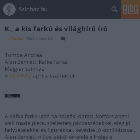
Színház.hu
K., a kis farkú és világhírû író
szinhazhu
•
2003. május 03.
Tompa Andrea
Alan Bennett: Kafka farka
Magyar Színház
A
SZÍNHÁZ
áprlisi számából
A Kafka farka igazi társalgási darab, kortárs angol
well made piece, szellemes párbeszédekkel, elég jó
helyzetetekkel és figurákkal, kevésbé jó konfliktussal.
Alan Bennett mûve, akitõl errefelé a Hölgy a