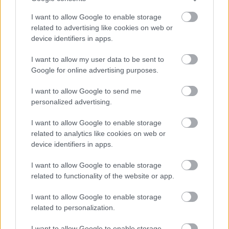
de nem azért, mintha próféta lenne, hanem mert a
jelenből - a mi jelenünkből - látja a múltat. De az
I want to allow Google to enable storage
abszurdba hajló könnyed nevetés a színpadon csak
related to advertising like cookies on web or
az utolsó jelenetben, a felhők fölött valósul meg
device identifiers in apps.
felhőtlenül.
I want to allow my user data to be sent to
A darabban jó szereplehetőségek vannak. A
Google for online advertising purposes.
legkisebbel kezdem. A Papának - ő az angol
házaspár nehéz terhe, akit épp egy öregotthonba
I want to allow Google to send me
készülnek bedugni - mindössze pár szavas a
personalized advertising.
szerepe: a Kafka-vitában tökéletes kívülálló,
I want to allow Google to enable storage
egyszavas kulcsmondatokat mond. Kállai Ferenc a
related to analytics like cookies on web or
leghétköznapibb, és egyben a leginkább zavarba
device identifiers in apps.
ejtően bájos abszurdot csiholja ki belőle. A Kafka
(Őze Áron) és Max Brod (Görög László) párosnak az
I want to allow Google to enable storage
első felvonásban vannak jó helyzetei, a másodikban
related to functionality of the website or app.
kettejük viszonyáról átkerül a hangsúly az apa-fiú
kapcsolatra. A két alak termékeny kontrasztban van:
I want to allow Google to enable storage
Görög László színpadi jelenlétét, intenzitását,
related to personalization.
simulékonyságát, humorát Őze Áron ikonszerű,
változatlan, merev Kafkája ellenpontozza. Őze (első
I want to allow Google to enable storage