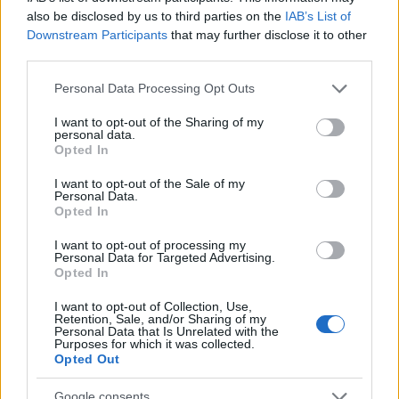
a figuráktól, sem a történettől.
also be disclosed by us to third parties on the
IAB’s List of
Downstream Participants
that may further disclose it to other
Max Brod úgy lép be Sydney házába - kilétét eleinte
third parties.
nem fedve fel -, hogy közli: mivel nem talált
Please note that this website/app uses one or more Google
nyilvános vécét, a család kertjét használta erre a
Personal Data Processing Opt Outs
services and may gather and store information including but
célra, és tévedésből levizelte az éppen arra járó
not limited to your visit or usage behaviour. You may click to
I want to opt-out of the Sharing of my
teknősbékát. A teknősbéka problematikus szereplő:
personal data.
grant or deny consent to Google and its third-party tags to
valahogyan muszáj a színpadon lennie. Ott is van:
Opted In
use your data for below specified purposes in below Google
egy üres, viszont igazi páncél, béka nélkül. Lassan,
consent section.
egyenletes tempóban még ki is araszol onnan. Tehát
I want to opt-out of the Sale of my
Personal Data.
felkelti a valóság tökéletes illúzióját, anélkül, hogy
Opted In
valóságos lenne, ráadásul a "hamissága" sincsen
kijátszva. A valóság másolata - de mint másolat nem
I want to opt-out of processing my
Personal Data for Targeted Advertising.
játszik.
Opted In
A darab címe irodalom ironikus alulnézetben - s ez a
I want to opt-out of Collection, Use,
Retention, Sale, and/or Sharing of my
könnyed irónia, távolságtartás és játékosság
Personal Data that Is Unrelated with the
mindvégig jelen van (Gecsényi Györgyi gördülékeny
Purposes for which it was collected.
Opted Out
párbeszédeiben is). Max már az első jelenetben
tudja, hogy mi lesz majd, ismeri a kéziratok jövőjét,
Google consents