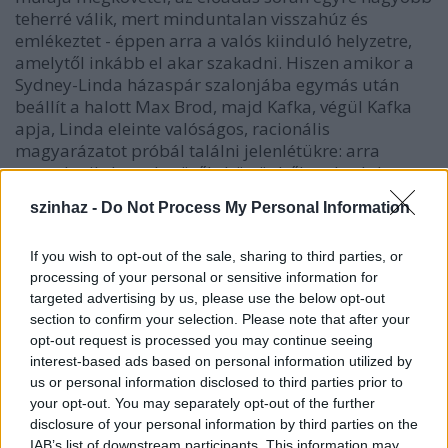
teherré válik, mert minduntalan visszahúz és
emlékeztet - éppen arra a valós kiinduló helyzetre,
amelytől inkább el akar szakadni. Hiszen amikor a
Sydney-Linda házaspár szalonjába egymás után
beállít a halott Max Brod, majd Kafka, végül Kafka
apja, Linda eleinte valóságos, racionális
magyarázatot próbál találni jelenlétükre: arra
gyanakszik, hogy betörők, börtönből szabadult
filosz-gyilkosok, vagy esetleg a társadalombiztosító
szinhaz -
Do Not Process My Personal Information
emberei. Ám lassan megfeledkezik - vagy a szerző,
vagy a szereplő - e feltételezésekről, és a halott
If you wish to opt-out of the sale, sharing to third parties, or
Brodot és Kafkát fogadja el valóságnak. A
processing of your personal or sensitive information for
mindennapi ráció és a valóság bizonyos
targeted advertising by us, please use the below opt-out
szempontból legyőzetik, vagy legalábbis feledésbe
section to confirm your selection. Please note that after your
merül. A darab egyfelől elrugaszkodik a hétköznapi
opt-out request is processed you may continue seeing
logikától (végül a mennyországban köt ki), másfelől
interest-based ads based on personal information utilized by
szinte mindvégig készenlétben tartja azt, és
us or personal information disclosed to third parties prior to
alkalmanként belefogódzik. Bruck János rendező
your opt-out. You may separately opt-out of the further
viszont csak a "másfelőlben", a valóságban bízik.
disclosure of your personal information by third parties on the
Ezért aztán nem tart távolságot sem a darabtól, sem
IAB’s list of downstream participants. This information may