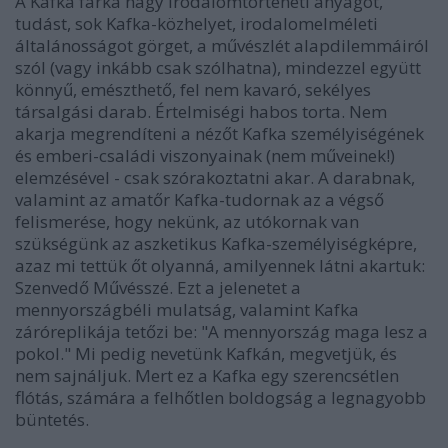
A Kafka farka nagy irodalomtörténeti anyagot,
tudást, sok Kafka-közhelyet, irodalomelméleti
általánosságot görget, a művészlét alapdilemmáiról
szól (vagy inkább csak szólhatna), mindezzel együtt
könnyű, emészthető, fel nem kavaró, sekélyes
társalgási darab. Értelmiségi habos torta. Nem
akarja megrendíteni a nézőt Kafka személyiségének
és emberi-családi viszonyainak (nem műveinek!)
elemzésével - csak szórakoztatni akar. A darabnak,
valamint az amatőr Kafka-tudornak az a végső
felismerése, hogy nekünk, az utókornak van
szükségünk az aszketikus Kafka-személyiségképre,
azaz mi tettük őt olyanná, amilyennek látni akartuk:
Szenvedő Művésszé. Ezt a jelenetet a
mennyországbéli mulatság, valamint Kafka
záróreplikája tetőzi be: "A mennyország maga lesz a
pokol." Mi pedig nevetünk Kafkán, megvetjük, és
nem sajnáljuk. Mert ez a Kafka egy szerencsétlen
flótás, számára a felhőtlen boldogság a legnagyobb
büntetés.