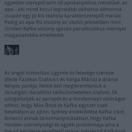
egyetlen szereplő sem nő apokaliptikus méretűvé, az
apa - aki mind közül leginkább válhatna démonná -
csupán egy jó kis realista karakterszereplő marad.
Pedig az apa-fiú viszony az utolsó jelenetben mint
Úristen-Kafka viszony igazán parodisztikus mennyei
magaslatokba emelkedik.
Az angol biztosítási ügynök és felesége szerepe
(Bede Fazekas Szabolcs és Varga Mária) a dráma
kényes pontja. Nekik kell megteremteniük a
társalgási darabhoz nélkülözhetetlen szalont, ők
szolgáltatják az apropót és a mindennapi valóságot
ahhoz, hogy Max Brod és Kafka egyszer csak
besétáljon az ajtón. Sydney érdeklődése Kafka iránt
kimerül annak tanulmányozásában, hogy Kafka
minden személyiségi és egyéb problémája arra a
freudi kérdésre vezethető vissza, miszerint Kafkának