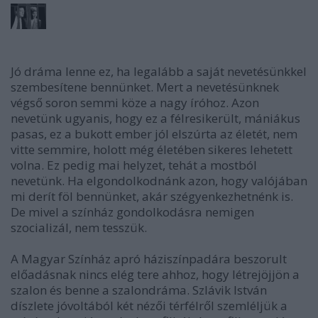
Jó dráma lenne ez, ha legalább a saját nevetésünkkel
szembesítene bennünket. Mert a nevetésünknek
végső soron semmi köze a nagy íróhoz. Azon
nevetünk ugyanis, hogy ez a félresikerült, mániákus
pasas, ez a bukott ember jól elszúrta az életét, nem
vitte semmire, holott még életében sikeres lehetett
volna. Ez pedig mai helyzet, tehát a mostból
nevetünk. Ha elgondolkodnánk azon, hogy valójában
mi derít föl bennünket, akár szégyenkezhetnénk is.
De mivel a színház gondolkodásra nemigen
szocializál, nem tesszük.
A Magyar Színház apró háziszínpadára beszorult
előadásnak nincs elég tere ahhoz, hogy létrejöjjön a
szalon és benne a szalondráma. Szlávik István
díszlete jóvoltából két nézői térfélről szemléljük a