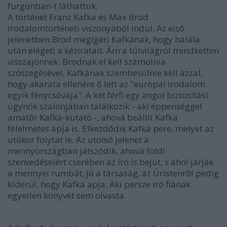
furgonban-t láthattuk.
A történet Franz Kafka és Max Brod
irodalomtörténeti viszonyából indul. Az elsõ
jelenetben Brod megígéri Kafkának, hogy halála
után elégeti a kéziratait. Ám a túlvilágról mindketten
visszajönnek: Brodnak el kell számolnia
szószegésével, Kafkának szembesülnie kell azzal,
hogy akarata ellenére õ lett az "európai irodalom
egyik fénycsóvája". A két férfi egy angol biztosítási
ügynök szalonjában találkozik - aki éppenséggel
amatõr Kafka-kutató -, ahová beállít Kafka
félelmetes apja is. Elkezdõdik Kafka pere, melyet az
utókor folytat le. Az utolsó jelenet a
mennyországban játszódik, ahová földi
szenvedéseiért cserében az író is bejut, s ahol járják
a mennyei rumbát, jó a társaság, az Úristenrõl pedig
kiderül, hogy Kafka apja. Aki persze író fiának
egyetlen könyvét sem olvasta.