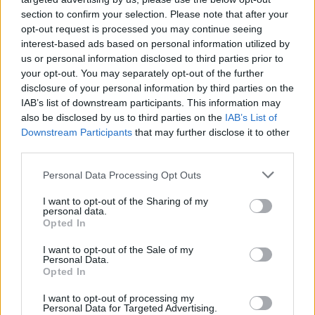
siketek számára egyaránt.
section to confirm your selection. Please note that after your
opt-out request is processed you may continue seeing
Pokorny Lia: Azt hittem, a legnehezebb a nyelv
interest-based ads based on personal information utilized by
megtanulása lesz, de sokkal nehezebb a színpadi
us or personal information disclosed to third parties prior to
létezés, csak az arcommal és a testemmel
your opt-out. You may separately opt-out of the further
fejezhetem ki a gondolataimat, azt is, amit eddig a
disclosure of your personal information by third parties on the
hangommal meg tudtam oldani. Sokkal nagyobb
IAB’s list of downstream participants. This information may
also be disclosed by us to third parties on the
IAB’s List of
önfegyelmet, koncentrációt, energiát igényel ez a
Downstream Participants
that may further disclose it to other
munka mindannyiunktól.
third parties.
Tapolczai Gergely: Egyszerű oktatói munkának
Please note that this website/app uses one or more Google
Personal Data Processing Opt Outs
indult: megtanítani a szöveget a színészeknek - és
services and may gather and store information including but
egy fantasztikus folyamat részese lehettem.
not limited to your visit or usage behaviour. You may click to
I want to opt-out of the Sharing of my
Lenyűgöző volt figyelni, ahogy a színészek
personal data.
grant or deny consent to Google and its third-party tags to
Opted In
összhangba hozzák a jelnyelvet saját magukkal, a
use your data for below specified purposes in below Google
színészi játékukkal és az egész színdarabbal.
consent section.
I want to opt-out of the Sale of my
Színházi előadás jelnyelven, profi színészekkel,
Personal Data.
Opted In
jelnyelvi tolmács nélkül - kell-e ennél több...?
I want to opt-out of processing my
-------------
Personal Data for Targeted Advertising.