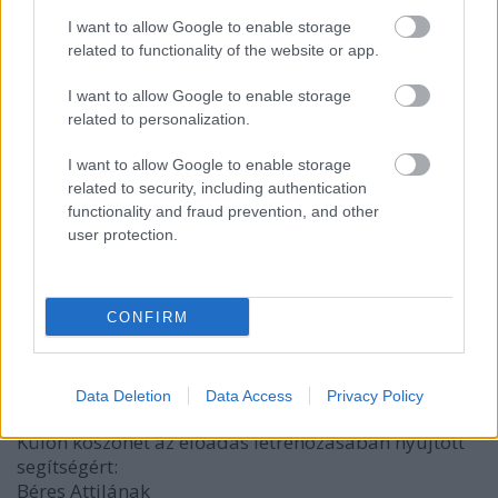
Ficsúr (Liliom barátja)
I want to allow Google to enable storage
Kapitány
related to functionality of the website or app.
Kádár: LENGYEL TAMÁS
I want to allow Google to enable storage
related to personalization.
Beifeld Hugó (Mari vőlegénye):
I want to allow Google to enable storage
Fogalmazó
related to security, including authentication
Hollunderné
functionality and fraud prevention, and other
Berkovics
user protection.
Linzmann zsidó: BAKSA IMRE
Orvos, A jegyző tolmácsa TAPOLCZAI GERGELY
CONFIRM
Látvány: SoSa
Jelnyelvi korrepetítor: Tapolczai Gergely
Data Deletion
Data Access
Privacy Policy
Külön köszönet az előadás létrehozásában nyújtott
segítségért:
Béres Attilának