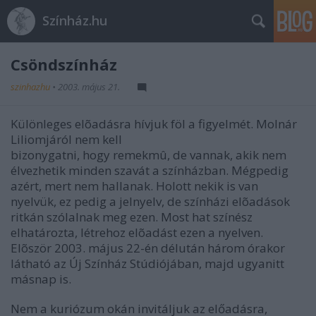
Színház.hu
Csöndszínház
szinhazhu
•
2003. május 21.
Különleges elõadásra hívjuk föl a figyelmét. Molnár
Liliomjáról nem kell
bizonygatni, hogy remekmû, de vannak, akik nem
élvezhetik minden szavát a színházban. Mégpedig
azért, mert nem hallanak. Holott nekik is van
nyelvük, ez pedig a jelnyelv, de színházi elõadások
ritkán szólalnak meg ezen. Most hat színész
elhatározta, létrehoz elõadást ezen a nyelven.
Elõször 2003. május 22-én délután három órakor
látható az Új Színház Stúdiójában, majd ugyanitt
másnap is.
Nem a kuriózum okán invitáljuk az előadásra,