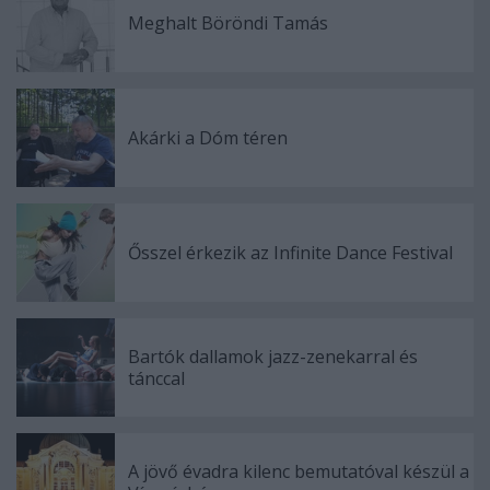
Meghalt Böröndi Tamás
Akárki a Dóm téren
Ősszel érkezik az Infinite Dance Festival
Bartók dallamok jazz-zenekarral és
tánccal
A jövő évadra kilenc bemutatóval készül a