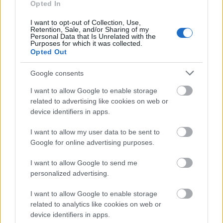
Opted In
MOLNÁR FERENC: LILIOM
I want to opt-out of Collection, Use,
Retention, Sale, and/or Sharing of my
Egy külvárosi csavargó élete 7 képben
Personal Data that Is Unrelated with the
Purposes for which it was collected.
Opted Out
Google consents
Liliom, a körhinta csalogatója: CSÁNYI SÁNDOR
I want to allow Google to enable storage
related to advertising like cookies on web or
device identifiers in apps.
Juli, a cselédlány
Lujza, az öreg Juli lánya: POKORNY LIA
I want to allow my user data to be sent to
Google for online advertising purposes.
Mari, Juli barátnője: PELSŐCZY RÉKA
I want to allow Google to send me
personalized advertising.
Muskátné, a körhintás:
I want to allow Google to enable storage
Az öreg Juli: BAKOS ÉVA
related to analytics like cookies on web or
device identifiers in apps.