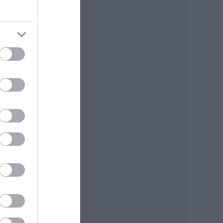
mi
tam.
den