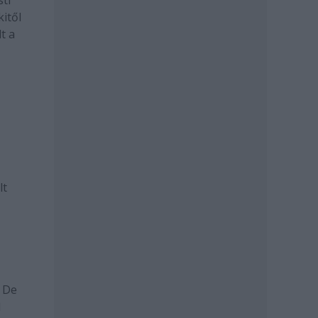
sti
itől
t a
lt
. De
l