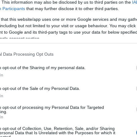
. This information may also be disclosed by us to third parties on the
IA
rdög mellett, mert azt gondolom, mivel igen elfogultan
Participants
that may further disclose it to other third parties.
ar fesztivál nélküle.
 that this website/app uses one or more Google services and may gath
including but not limited to your visit or usage behaviour. You may click 
 to Google and its third-party tags to use your data for below specifi
ogle consent section.
ár szolnoki Játék a kastélyban-rendezését nem láthattam. Sa
ert a színházak nagy része az általuk jelölt előadásokat az
l Data Processing Opt Outs
a el sem jutottam.
o opt-out of the Sharing of my personal data.
is az általad legjobbnak tartott produkciókat választod ki,
In
g egyszer.
o opt-out of the Sale of my Personal Data.
ízlésnek, amit tükröz is a válogatásom, és amiből ilyen
In
 abszolút kilóg. Egészen egyszerűen nem tudtam neki ellenáll
to opt-out of processing my Personal Data for Targeted
ing.
, mert azért ez elég jó kis vitaalap lesz a fesztiválon.
In
o opt-out of Collection, Use, Retention, Sale, and/or Sharing
fejezésnek, hogy színházművészet, de ha igen, akkor a
Med
ersonal Data that Is Unrelated with the Purposes for which it
lected.