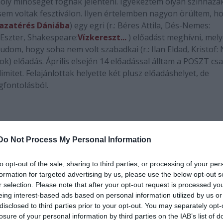
oly minőséget fognak jelenteni. Igyekeztem olyan színháza
em voltak fesztiválon. Ilyen értelemben nagyon örültem, h
azatérés Dániába
) egy egri (r.: Béres Attila, Dés-Nemes:
k Eszter, Shakespeare:
Vízkereszt...
) előadást meghívni, mel
dom, hogy soha nem volt szabadkai (r.: Ilan Eldad, Kristof:
nok) előadás. Április elsején 14 előadással álltam a POSZT cs
 limitet. Felajánlottak helyette két plusz előadáshelyet, de
gfontolásból.
Do Not Process My Personal Information
 a
Radnót
i hendikepes helyszínek lennének, és mivel utóbbi
ebb lehetőséget is adtál rengeteg be nem került színháznak.
to opt-out of the sale, sharing to third parties, or processing of your per
formation for targeted advertising by us, please use the below opt-out s
ámon, amikkel dupláztam. A
Top Dogs
(Kamra, r.: Bagossy Lász
r selection. Please note that after your opt-out request is processed y
eing interest-based ads based on personal information utilized by us or
n adott lehetőségekből választhattam. Muszáj volt "húzóneve
disclosed to third parties prior to your opt-out. You may separately opt-
felemás a listám, hogy a hendikepesek valóban a vidékiek.
losure of your personal information by third parties on the IAB’s list of
tila Színházból A manó című előadást, amivel mai napig kü