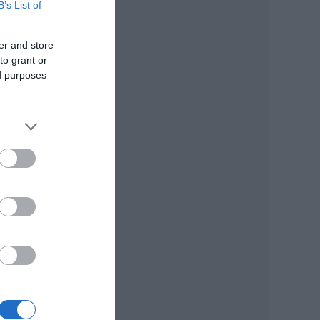
B’s List of
er and store
to grant or
ed purposes
jnos
ni.
ea