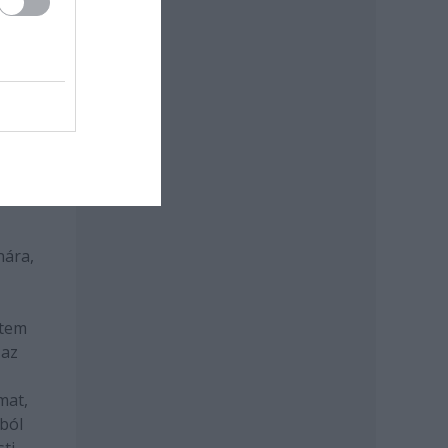
okat
,
nára,
ttem
 az
mat,
ból