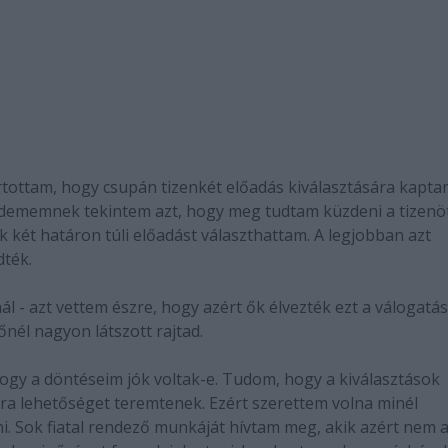
rtottam, hogy csupán tizenkét előadás kiválasztására kapt
dememnek tekintem azt, hogy meg tudtam küzdeni a tizenö
k két határon túli előadást választhattam. A legjobban azt
ték.
ál - azt vettem észre, hogy azért ők élvezték ezt a válogatás
őnél nagyon látszott rajtad.
 hogy a döntéseim jók voltak-e. Tudom, hogy a kiválasztások
ra lehetőséget teremtenek. Ezért szerettem volna minél
. Sok fiatal rendező munkáját hívtam meg, akik azért nem 