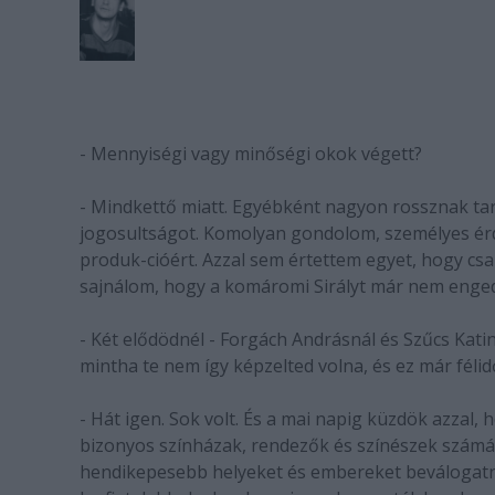
- Mennyiségi vagy minőségi okok végett?
- Mindkettő miatt. Egyébként nagyon rossznak ta
jogosultságot. Komolyan gondolom, személyes ér
produk-cióért. Azzal sem értettem egyet, hogy csa
sajnálom, hogy a komáromi Sirályt már nem enged
- Két elődödnél - Forgách Andrásnál és Szűcs Katin
mintha te nem így képzelted volna, és ez már félid
- Hát igen. Sok volt. És a mai napig küzdök azzal,
bizonyos színházak, rendezők és színészek számá
hendikepesebb helyeket és embereket beválogatni