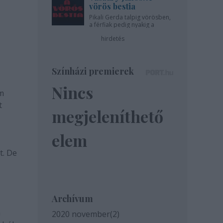
vörös bestia
Pikali Gerda talpig vörösben,
a férfiak pedig nyakig a
pácban - az Újszínházban!
hirdetés
Színházi premierek
Nincs
am
t
megjeleníthető
elem
t. De
Archívum
a
2020 november
(
2
)