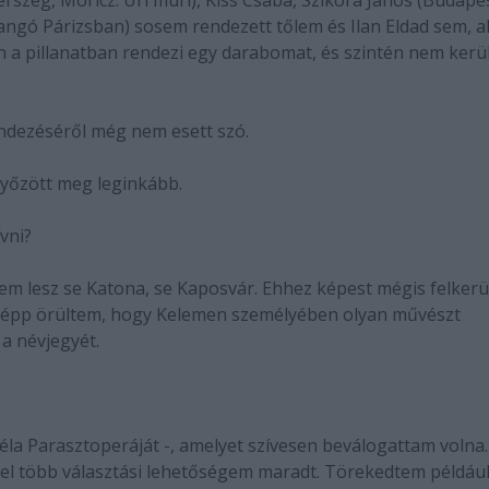
rszeg, Móricz: Úri muri), Kiss Csaba, Szikora János (Budape
tangó Párizsban) sosem rendezett tőlem és Ilan Eldad sem, ak
n a pillanatban rendezi egy darabomat, és szintén nem kerül
ndezéséről még nem esett szó.
győzött meg leginkább.
vni?
nem lesz se Katona, se Kaposvár. Ehhez képest mégis felkerü
nképp örültem, hogy Kelemen személyében olyan művészt
a névjegyét.
Béla Parasztoperáját -, amelyet szívesen beválogattam volna
gyel több választási lehetőségem maradt. Törekedtem példáu