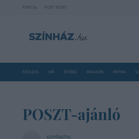
PORT
.hu
PORT TICKET
FŐOLDAL
HÍR
INTERJÚ
MAGAZIN
KRITIKA
S
POSZT-ajánló
szinhazhu