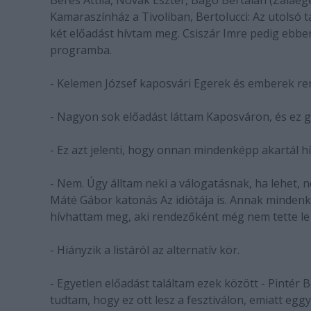
Béres Attila, Novák Eszter, Bagó Bertalan (Zalaege
Kamaraszínház a Tivoliban, Bertolucci: Az utolsó 
két előadást hívtam meg. Csiszár Imre pedig ebbe
programba.
- Kelemen József kaposvári Egerek és emberek re
- Nagyon sok előadást láttam Kaposváron, és ez 
- Ez azt jelenti, hogy onnan mindenképp akartál hí
- Nem. Úgy álltam neki a válogatásnak, ha lehet, 
Máté Gábor katonás Az idiótája is. Annak minde
hívhattam meg, aki rendezőként még nem tette le 
- Hiányzik a listáról az alternatív kör.
- Egyetlen előadást találtam ezek között - Pintér 
tudtam, hogy ez ott lesz a fesztiválon, emiatt eg