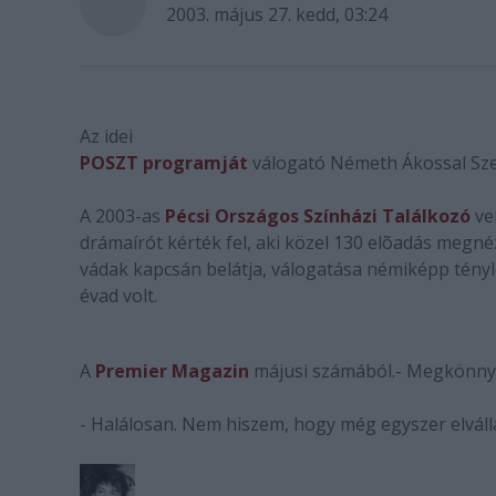
2003. május 27. kedd, 03:24
Az idei
POSZT programját
válogató Németh Ákossal Szepe
A 2003-as
Pécsi Országos Színházi Találkozó
ve
drámaírót kérték fel, aki közel 130 elõadás megnéz
vádak kapcsán belátja, válogatása némiképp tény
évad volt.
A
Premier Magazin
májusi számából.
- Megkönnye
- Halálosan. Nem hiszem, hogy még egyszer elváll