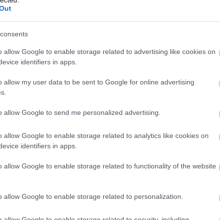
Out
consents
o allow Google to enable storage related to advertising like cookies on
evice identifiers in apps.
n megnézed még egyszer.
o allow my user data to be sent to Google for online advertising
s.
százaléka átmegy az általános közízlésen.
to allow Google to send me personalized advertising.
os" az egész. Kimaradt például az a kevés nagy durranás, a
 and fuckingja vagy Mácsai A sárkánya.
o allow Google to enable storage related to analytics like cookies on
evice identifiers in apps.
m, ez egy langyos évad volt. Ebből pedig ezeket éreztem a
o allow Google to enable storage related to functionality of the website
 végül azonban a Jelenetek egy kivégzésből mellett marad
tok miatt nem lehetett a programban Csiszár-, Árkosi-,
nagyszínpad mozdíthatatlan, Sopronban, Miskolcon és Szege
o allow Google to enable storage related to personalization.
a jelöléseket rontották el.
o allow Google to enable storage related to security, including