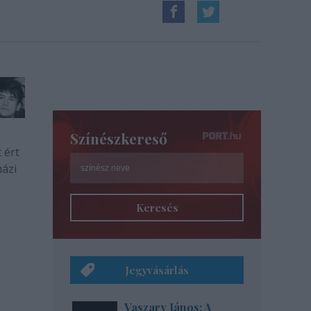
Színészkereső
 ért
házi
Keresés
Jegyvásárlás
Vaszary János: A