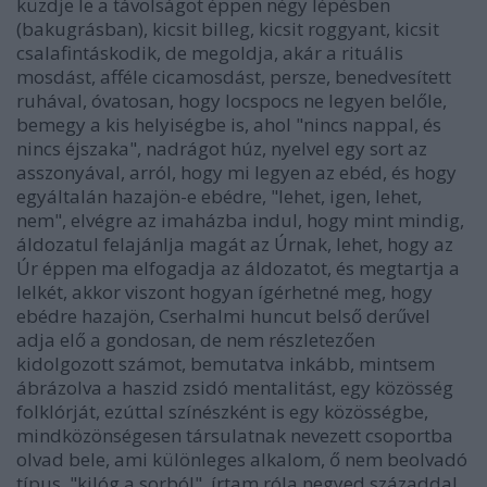
küzdje le a távolságot éppen négy lépésben
(bakugrásban), kicsit billeg, kicsit roggyant, kicsit
csalafintáskodik, de megoldja, akár a rituális
mosdást, afféle cicamosdást, persze, benedvesített
ruhával, óvatosan, hogy locspocs ne legyen belőle,
bemegy a kis helyiségbe is, ahol "nincs nappal, és
nincs éjszaka", nadrágot húz, nyelvel egy sort az
asszonyával, arról, hogy mi legyen az ebéd, és hogy
egyáltalán hazajön-e ebédre, "lehet, igen, lehet,
nem", elvégre az imaházba indul, hogy mint mindig,
áldozatul felajánlja magát az Úrnak, lehet, hogy az
Úr éppen ma elfogadja az áldozatot, és megtartja a
lelkét, akkor viszont hogyan ígérhetné meg, hogy
ebédre hazajön, Cserhalmi huncut belső derűvel
adja elő a gondosan, de nem részletezően
kidolgozott számot, bemutatva inkább, mintsem
ábrázolva a haszid zsidó mentalitást, egy közösség
folklórját, ezúttal színészként is egy közösségbe,
mindközönségesen társulatnak nevezett csoportba
olvad bele, ami különleges alkalom, ő nem beolvadó
típus, "kilóg a sorból", írtam róla negyed századdal