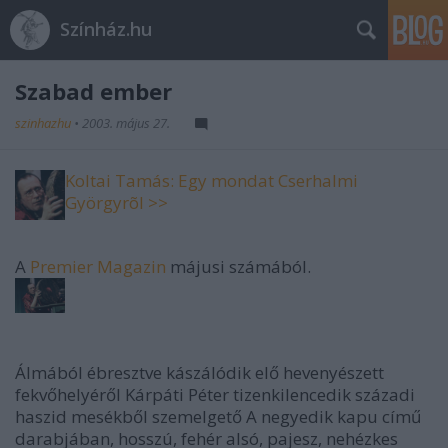
Színház.hu
Szabad ember
szinhazhu
•
2003. május 27.
Koltai Tamás: Egy mondat Cserhalmi
Györgyrõl >>
A
Premier Magazin
májusi számából.
Álmából ébresztve kászálódik elő hevenyészett
fekvőhelyéről Kárpáti Péter tizenkilencedik századi
haszid mesékből szemelgető A negyedik kapu című
darabjában, hosszú, fehér alsó, pajesz, nehézkes