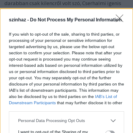
darabban csak kilencről volt szó, Cserhalmi igenis
artikulálatlanul üvöltött, hasmánt csúszott a földön,
beteg lábát maga után húzva a másikkal lökte előre
szinhaz -
Do Not Process My Personal Information
a testét, guggolásból átvetette magát egy
akadályon, később fél lábbal elrugaszkodva,
If you wish to opt-out of the sale, sharing to third parties, or
hátrafelé is, majd szökellve haladt, íját mankónak
processing of your personal or sensitive information for
használva, aztán egyensúlyát vesztve eldőlt, akár egy
targeted advertising by us, please use the below opt-out
zsák, ez volt játékának esztétikai üzenete, a
section to confirm your selection. Please note that after your
fizikalitás, a testi intenzitás, az akrobatika, ami a
opt-out request is processed you may continue seeing
bágyadt lelkizés színházi hegemóniájának idején
interest-based ads based on personal information utilized by
fölért egy nyílt lázadással a "lefúrt lábú színészet"
us or personal information disclosed to third parties prior to
ellen, a híressé vált fogalmat Cserhalmi vezette be a
your opt-out. You may separately opt-out of the further
teátrális közbeszédbe, ez akkoriban (ki hinné ma el?)
disclosure of your personal information by third parties on the
éppúgy eretnekségnek számított, mint a
IAB’s list of downstream participants. This information may
közállapotokra vonatkozó képes beszéd, egy
also be disclosed by us to third parties on the
IAB’s List of
alkalommal a Téli rege Leontes-szerepéről szólva
Downstream Participants
that may further disclose it to other
emlegetni mertem valamilyen színházi műsor
third parties.
televíziós felvételén, a felvétel után magához
Please note that this website/app uses one or more Google
szólított az egy emelettel följebb (vagy lejjebb?)
Personal Data Processing Opt Outs
services and may gather and store information including but
ugrásra készen figyelő, láthatatlan cenzúrabizottság,
not limited to your visit or usage behaviour. You may click to
I want to opt-out of the Sharing of my