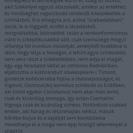
önmegvető értelmiségiek közül ez idáig az utolsó,
akit Székellyel együtt abszolvált, amikor az értékhez
és minőséghez ragaszkodó rendezőt kitessékelték a
színházból, ő is elhagyta azt, azóta "szabadabban"
úszik, le is higgadt, kinőtt a lázadásból,
rezignáltabbá, bölcsebbé, talán a nonkonformizmus
iránt is szkeptikusabbá vált, csak szemüvege mögül
villantja föl ironikus mosolyát, amelyből továbbra is
látni, hogy látja a hívságot, a lefúrt agyú színészetet,
nem vesz részt a tülekedésben, nem adja el magát,
egy-egy feladatot vállal az otthonos Radnótiban,
eljátszotta a kiábrándult shakespeare-i Timont,
groteszk bohócériába fojtva a másnaposságot, és
Vigovot, Osztrovszkij komikus színészét az Erdőben,
aki (mint egykor Coriolanus) nem akar más lenni,
csak és kizárólag önmaga, így aztán Cserhalmi
Vigovja csak és kizárólag színész, földönfutó szabad
ember, aki harag és részrehajlás nélkül, mások
bőrébe bújva és a sajátját sem kockáztatva
mondhatja el a maga nem épp hízelgő véleményét a
világról.