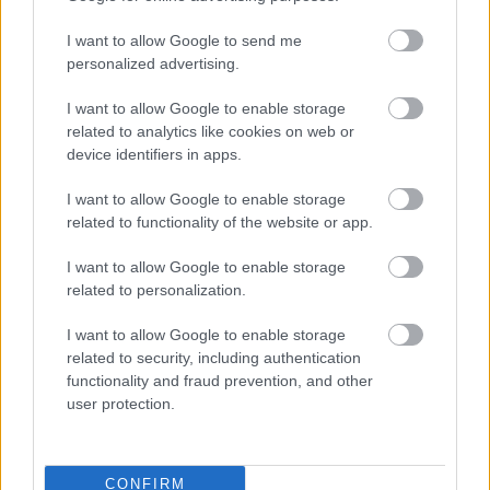
folytatása, a Katona, a Nemzetiben elsőként Camille-
t, az összeroppanó, érzékeny Művészt játszotta a
I want to allow Google to send me
Danton halálában, ebben a szabadság hiányáról
personalized advertising.
szóló előadásban (egy akkori könyvem címlapján,
I want to allow Google to enable storage
amelynek Cselekvő színház volt a címe, többekkel
related to analytics like cookies on web or
együtt ő is rajta volt egy jelenetfotón, hátrakötött
device identifiers in apps.
kézzel, cselekvésképtelenül), aztán Harry herceget a
IV. Henrikben, a korhely királyfit, aki addig élvezi a
I want to allow Google to enable storage
kváziszabadságot, amíg uralkodnia nem kell,
related to functionality of the website or app.
pendlizik Falstaff és királyi apja, a felelőtlen ifjúság
és a manipuláló hatalom között, ez korunk egyik
I want to allow Google to enable storage
dilemmája, beállni a sorba vagy nem,
related to personalization.
konformizálódni vagy nem, Cserhalmi színészi
személyisége kezdettől fogva sugallta a nemleges
I want to allow Google to enable storage
választ, ami a Katonában érett koherens
related to security, including authentication
alakításokká Székely Gábor rendezéseiben, ezek
functionality and fraud prevention, and other
színháztörténeti értékű, emblematikus
user protection.
teljesítmények, mindenekelőtt Coriolanus, az
arisztokrata népgyűlölő, csakhogy nem arisztokrata
népgyűlölőnek játszotta, hanem olyasvalakinek, akit
CONFIRM