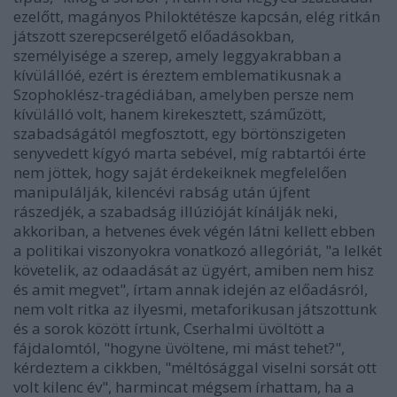
ezelőtt, magányos Philoktétésze kapcsán, elég ritkán
játszott szerepcserélgető előadásokban,
személyisége a szerep, amely leggyakrabban a
kívülállóé, ezért is éreztem emblematikusnak a
Szophoklész-tragédiában, amelyben persze nem
kívülálló volt, hanem kirekesztett, száműzött,
szabadságától megfosztott, egy börtönszigeten
senyvedett kígyó marta sebével, míg rabtartói érte
nem jöttek, hogy saját érdekeiknek megfelelően
manipulálják, kilencévi rabság után újfent
rászedjék, a szabadság illúzióját kínálják neki,
akkoriban, a hetvenes évek végén látni kellett ebben
a politikai viszonyokra vonatkozó allegóriát, "a lelkét
követelik, az odaadását az ügyért, amiben nem hisz
és amit megvet", írtam annak idején az előadásról,
nem volt ritka az ilyesmi, metaforikusan játszottunk
és a sorok között írtunk, Cserhalmi üvöltött a
fájdalomtól, "hogyne üvöltene, mi mást tehet?",
kérdeztem a cikkben, "méltósággal viselni sorsát ott
volt kilenc év", harmincat mégsem írhattam, ha a