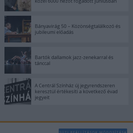
közel 6000 nézőt fogadott júniusban
Bányavirág 50 – Közönségtalálkozó és
jubileumi előadás
Bartók dallamok jazz-zenekarral és
tánccal
A Centrál Színház új jegyrendszeren
keresztül értékesíti a következő évad
jegyeit
SÜTI BEÁLLÍTÁSOK MÓDOSÍTÁSA