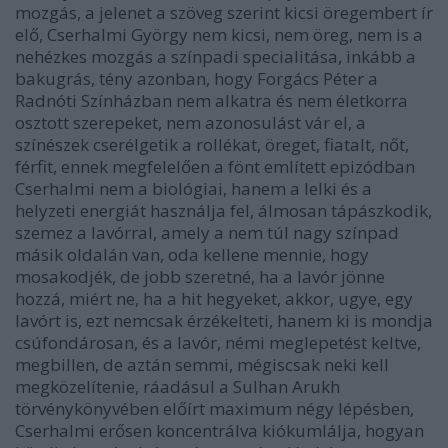
mozgás, a jelenet a szöveg szerint kicsi öregembert ír
elő, Cserhalmi György nem kicsi, nem öreg, nem is a
nehézkes mozgás a színpadi specialitása, inkább a
bakugrás, tény azonban, hogy Forgács Péter a
Radnóti Színházban nem alkatra és nem életkorra
osztott szerepeket, nem azonosulást vár el, a
színészek cserélgetik a rollékat, öreget, fiatalt, nőt,
férfit, ennek megfelelően a fönt említett epizódban
Cserhalmi nem a biológiai, hanem a lelki és a
helyzeti energiát használja fel, álmosan tápászkodik,
szemez a lavórral, amely a nem túl nagy színpad
másik oldalán van, oda kellene mennie, hogy
mosakodjék, de jobb szeretné, ha a lavór jönne
hozzá, miért ne, ha a hit hegyeket, akkor, ugye, egy
lavórt is, ezt nemcsak érzékelteti, hanem ki is mondja
csúfondárosan, és a lavór, némi meglepetést keltve,
megbillen, de aztán semmi, mégiscsak neki kell
megközelítenie, ráadásul a Sulhan Arukh
törvénykönyvében előírt maximum négy lépésben,
Cserhalmi erősen koncentrálva kiókumlálja, hogyan