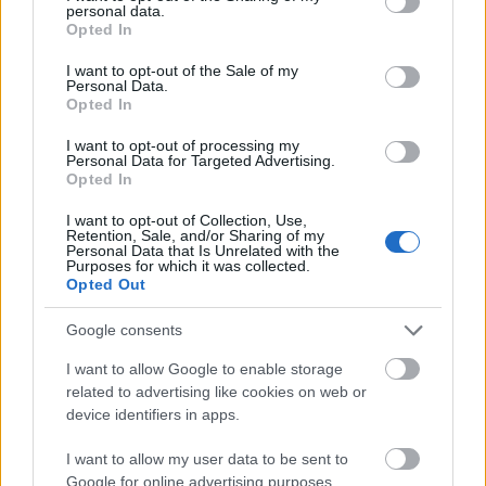
és ragaszkodott hozzá, hogy ezt a részt kivágják,
personal data.
grant or deny consent to Google and its third-party tags to
különben nem mehet a műsor adásba, Cserhalmi
Opted In
use your data for below specified purposes in below Google
karakterében eleve volt valami nonkonform,
consent section.
I want to opt-out of the Sale of my
provokatív jelleg, amely irritálta a hatalmat, ehhez
Personal Data.
jött még Latinovitshoz fűződő barátsága, játszott
Opted In
mindkét veszprémi, önmagában is "botránynak"
számító Latinovits-rendezésben, a Németh László
I want to opt-out of processing my
Personal Data for Targeted Advertising.
írta Győzelemben, amely fölfejtette a szószínház
Opted In
szövetét, megmozgatta a "beszélő fejeket" (az
irodalmi mandarinok fölháborodtak, egy részük a
I want to opt-out of Collection, Use,
Retention, Sale, and/or Sharing of my
pártsajtóban tiltakozott az ott megjelent kritika
Personal Data that Is Unrelated with the
miatt, mert az előadást persze nem látták, olyan
Purposes for which it was collected.
Opted Out
mélyre nem süllyedtek), majd Gorkij
Kispolgárokjában, utóbbiban az erejének és
Google consents
igazának tudatában meglehetősen szenvtelenre vett,
"pozitív hős" Nyilt adta, ez idő tájt s főleg Latinovits
I want to allow Google to enable storage
halála után ő volt az ügyeletes renitens,
related to advertising like cookies on web or
szabadgondolkodó és szegénylegény, kijárt volna
device identifiers in apps.
neki a társulat, amelyben embereire talál,
rendezőkre és színésztársakra, ez lett előbb a Székely
I want to allow my user data to be sent to
és Zsámbéki vezette Nemzeti Színház, majd
Google for online advertising purposes.