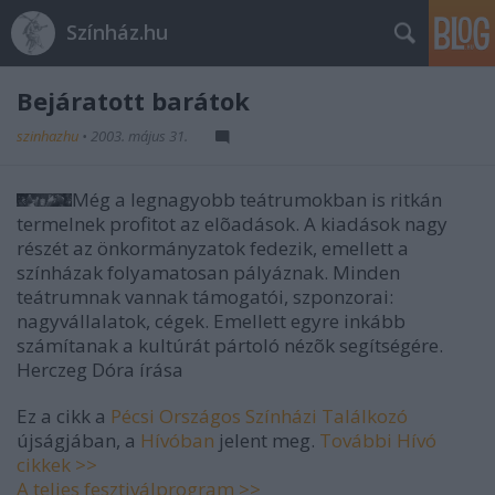
Színház.hu
Bejáratott barátok
szinhazhu
•
2003. május 31.
Még a legnagyobb teátrumokban is ritkán
termelnek profitot az elõadások. A kiadások nagy
részét az önkormányzatok fedezik, emellett a
színházak folyamatosan pályáznak. Minden
teátrumnak vannak támogatói, szponzorai:
nagyvállalatok, cégek. Emellett egyre inkább
számítanak a kultúrát pártoló nézõk segítségére.
Herczeg Dóra
írása
Ez a cikk a
Pécsi Országos Színházi Találkozó
újságjában, a
Hívóban
jelent meg.
További Hívó
cikkek >>
A teljes fesztiválprogram >>