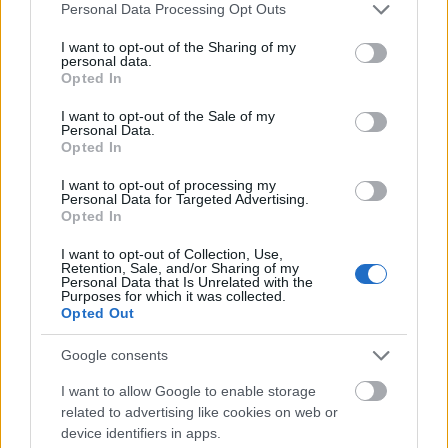
vagy a szponzor-cég szerződést kössön a Madách
Please note that this website/app uses one or more Google
Personal Data Processing Opt Outs
Színházért Alapítvánnyal. A teátrum támogatásának
services and may gather and store information including but
egyik lehetősége a székvásárlás, ez számos
not limited to your visit or usage behaviour. You may click to
I want to opt-out of the Sharing of my
personal data.
kedvezménnyel jár. A felajánló évadonként
grant or deny consent to Google and its third-party tags to
Opted In
igényelhet egy tiszteletjegyet, a bemutatók után
use your data for below specified purposes in below Google
pedig találkozhat a művészekkel.
consent section.
I want to opt-out of the Sale of my
Personal Data.
Opted In
A Magyar Színház Baráti Társaságának tagjai évi
ötszáz forintért írásos tájékoztatást kapnak a
I want to opt-out of processing my
színház fontosabb eseményeiről, és tíz százalékos
Personal Data for Targeted Advertising.
Opted In
kedvezményt a bérlet árából. A "barátoknak"
havonta egyszer szerveznek találkozót. A Radnóti
I want to opt-out of Collection, Use,
Színház hasonló köréhez tartozóknak évadonként
Retention, Sale, and/or Sharing of my
Personal Data that Is Unrelated with the
ezerötszáz forintért havi műsor jár, a jegyelővételi
Purposes for which it was collected.
jog mellett a belépőkből száz forint kedvezmény
Opted Out
illeti meg őket.
Google consents
A Bárka Színházban szabadbérletet válthat a
I want to allow Google to enable storage
publikum, és ezzel a teltházas produkciókat elsőként
related to advertising like cookies on web or
tekintheti meg. Ugyancsak pártoló tagokat vár a
device identifiers in apps.
Budapesti Kamaraszínház, ők havonta a kijelölt