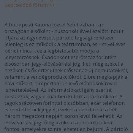
kapcsolódó fórum >>
A budapesti Katona József Színházban - az
országban elsőként - huszonkét évvel ezelőtt indult
útjára az úgynevezett pártoló tagsági rendszer.
Jelenleg is ez működik a teátrumban, és - mivel éves
bérlet nincs -, ez a legbiztosabb módja a
jegyszerzésnek. Évadonként ezerötszáz forintért
elsősorban jegy-elővásárlási jog illeti meg ezeket a
nézőket, és ők értesülnek először az új bemutatókról,
valamint a vendégprodukciókról. Előre megkapják a
havi műsort, a repertoáron lévő előadások rövid
ismertetésével. Az információkat igény szerint
postázzák, vagy e-mailben küldik a pártolóknak. A
tagok százötven forinttal olcsóbban, akár telefonon
is rendelhetnek jegyet, ezeket a pénztárnál a hét
három megadott napján, soron kívül felvehetik. Az
elővásárlási jog főleg azoknál a produkcióknál
fontos, amelyekre szinte lehetetlen bejutni. A pártoló