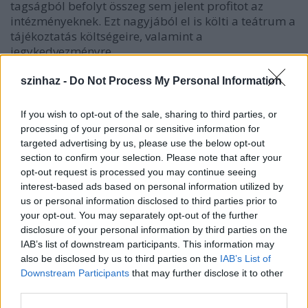
tagságból befolyt összeg sem jelent profitot az
intézményeknek. Ezt nagyjából el is költi a teátrum a
tájékoztatás költségeire, valamint a
jegykedvezményre.
A Radnóti baráti körét minden évadban várják
szinhaz -
Do Not Process My Personal Information
a kulisszák mögé
- fotó: Teknős Miklós
If you wish to opt-out of the sale, sharing to third parties, or
processing of your personal or sensitive information for
A főváros többi nagyobb színházaiban szintén
targeted advertising by us, please use the below opt-out
működik pártoló rendszer. A kedvezmények
section to confirm your selection. Please note that after your
intézményenként változhatnak, kivéve az elővásárlási
opt-out request is processed you may continue seeing
jogot, amely mindenhol megilleti a résztvevőket. A
interest-based ads based on personal information utilized by
Madách Kamara pártolója minden premier előtt
us or personal information disclosed to third parties prior to
your opt-out. You may separately opt-out of the further
megnézhet egy kijelölt próbát. Havonta szervezett
disclosure of your personal information by third parties on the
művész-néző találkozókra is kizárólag őket várják, és
IAB’s list of downstream participants. This information may
évadonként szavazhatnak a Madách Kamara legjobb
also be disclosed by us to third parties on the
IAB’s List of
színész-, illetve színésznő-díjára. A nagy Madáchban
Downstream Participants
that may further disclose it to other
a színház baráti köre működik hasonlóképpen. A
third parties.
tagság egyetlen feltétele, hogy a magánszemély