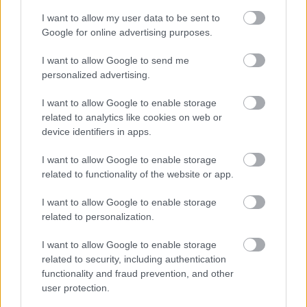
héten tíz százalékkal o
I want to allow my user data to be sent to
Google for online advertising purposes.
lcsóbban juthatnak jegyhez. Az Új Színház feltételei
hasonlóak. A Nemzeti Színházban ingyenesen
I want to allow Google to send me
csatlakozhatnak a nézők a baráti körhöz, nekik
personalized advertising.
szintén küldenek körlevelet a teátrum aktuális
eseményeiről. A tagokat itt is megilleti a jegy-
I want to allow Google to enable storage
elővételi jog, viszont a belépők árából nem kapnak
related to analytics like cookies on web or
kedvezményt.
device identifiers in apps.
A vidéki teátrumokban főként a bérletrendszer
I want to allow Google to enable storage
jellemző, persze a nagyobb színházakban ugyancsak
related to functionality of the website or app.
működik baráti kör. Az Egri Gárdonyi Géza
I want to allow Google to enable storage
Színházban a tagsági kártyára tíz százalék bérlet-, és
related to personalization.
jegyvásárlási kedvezmény igényelhető.
I want to allow Google to enable storage
A Győri Nemzeti Színházban különös a pártoló-
related to security, including authentication
rendszer. A cégek és a nagyvállalatok minimum
functionality and fraud prevention, and other
ötvenezer forintért hirdethetnek a színházban, annak
user protection.
kiadványaiban, és testületileg megnézhetnek egy-