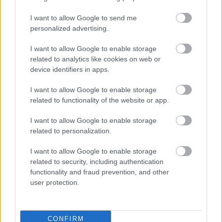
-­ Egyesek elfogultságot is emlegetnek, mert
I want to allow Google to send me
szerintük elsősorban olyan színházakat preferált,
personalized advertising.
amelyekkel íróként kapcsolatban állt. Legutóbb
például a Budapesti Kamarában mutatták be a
I want to allow Google to enable storage
Haszonvágy című darabját.
related to analytics like cookies on web or
device identifiers in apps.
­ - Ez utóbbi - tény. De például a nagyváradi
színházban, ahol tavaly volt bemutatóm, már más az
I want to allow Google to enable storage
igazgató. A színészek kétharmada elment, és az a
related to functionality of the website or app.
rendező is lapátra került, aki az én darabomat vitte
I want to allow Google to enable storage
színre. Ha már elfogultságot emleget, nem hívtam
related to personalization.
meg olyan darabot, amelyet a teátrum igazgatója
rendezett.
I want to allow Google to enable storage
related to security, including authentication
- Kiválasztott viszont két olyan előadást, amelyekben
functionality and fraud prevention, and other
a fesztivál vezetői - Jordán Tamás és Balikó Tamás -
user protection.
főszerepet alakítanak.
-­ Mert mindkét produkciót szeretem. Az imposztor
CONFIRM
meghívása Hargitai Ivánnak szól.