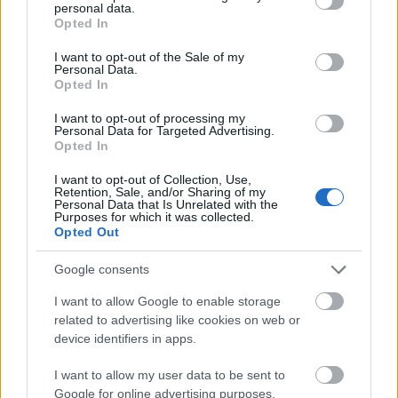
personal data.
- ­Ki döntötte el, melyek kerülnek le az ön által
grant or deny consent to Google and its third-party tags to
Opted In
összeállított húszas listáról?
use your data for below specified purposes in below Google
consent section.
I want to opt-out of the Sale of my
-­ Ez mindenképp az én listám, vállalom a
Personal Data.
Opted In
felelősséget. Magammal kellett kompromisszumot
kötnöm, hogy melyeket hagyjam el. Nagyon
I want to opt-out of processing my
szerettem még a József Attila Színházban A manót,
Personal Data for Targeted Advertising.
Opted In
az Ilja prófétát a Bárkából. Tatabányáról kettőt is: Az
egy őrült naplóját Horváth Lajos Ottóval a
I want to opt-out of Collection, Use,
főszerepben és Az üvegcipőt. Ezek fájdalmasan
Retention, Sale, and/or Sharing of my
Personal Data that Is Unrelated with the
hiányoznak a listámról. Apróságok döntöttek pro és
Purposes for which it was collected.
kontra. A címek folyamatosan változtak bennem. A
Opted Out
színházak többsége egyébként az utolsó két hónapra
tartogatta a meghívást. Ennyi idő alatt kellett volna
Google consents
rengeteg produkciót megnéznem, ami fizikailag
I want to allow Google to enable storage
képtelenség, és egyeztethetetlen. Győrből a technikai
related to advertising like cookies on web or
adottságok miatt nincs előadás, Sopronban,
device identifiers in apps.
Miskolcon, Szegeden az igazgatóválasztás körüli
bonyodalmak miatt fékezett habzású évadot
I want to allow my user data to be sent to
csináltak.
Google for online advertising purposes.