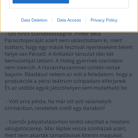
-­ Miért nincs a versenyprogramban alternatív
produkció?
Data Deletion
Data Access
Privacy Policy
-­ Szó nincs szándékosságról. Pintér Béla
Parasztoperáját azért nem választottam ki, mert
tudtam, hogy egy másik fesztivál nyerteseként bérelt
helye van Pécsett. A Krétakör társulat idei két
bemutatóját láttam. A Hideg gyermek szerintem
nem sikerült. A Hazámhazámmal szintén voltak
bajaim. Ráadásul nekem az volt a feladatom, hogy a
produkciók a pécsi teátrum színpadain elférjenek.
És az utóbbi egyik játszóhelyen sem mutatható be.
- Volt arra példa, ha már ott volt valamelyik
színházban, rendeltek öntől egy darabot?
­ - Szerzői pályafutásomon törést okozhat a mostani
válogatószerep. Már léptek vissza színházak azért,
mert nem akarták támadásnak kitenni magukat.