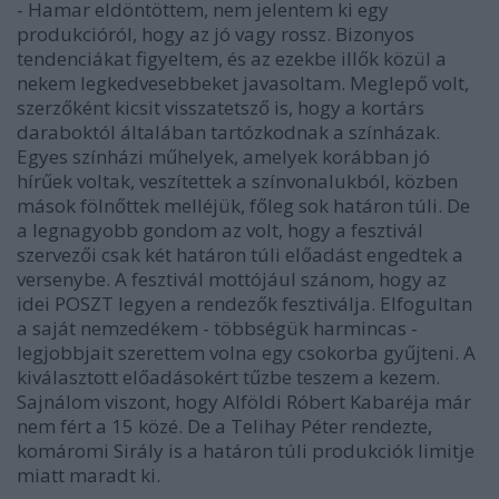
- Hamar eldöntöttem, nem jelentem ki egy
produkcióról, hogy az jó vagy rossz. Bizonyos
tendenciákat figyeltem, és az ezekbe illők közül a
nekem legkedvesebbeket javasoltam. Meglepő volt,
szerzőként kicsit visszatetsző is, hogy a kortárs
daraboktól általában tartózkodnak a színházak.
Egyes színházi műhelyek, amelyek korábban jó
hírűek voltak, veszítettek a színvonalukból, közben
mások fölnőttek melléjük, főleg sok határon túli. De
a legnagyobb gondom az volt, hogy a fesztivál
szervezői csak két határon túli előadást engedtek a
versenybe. A fesztivál mottójául szánom, hogy az
idei POSZT legyen a rendezők fesztiválja. Elfogultan
a saját nemzedékem - többségük harmincas -
legjobbjait szerettem volna egy csokorba gyűjteni. A
kiválasztott előadásokért tűzbe teszem a kezem.
Sajnálom viszont, hogy Alföldi Róbert Kabaréja már
nem fért a 15 közé. De a Telihay Péter rendezte,
komáromi Sirály is a határon túli produkciók limitje
miatt maradt ki.