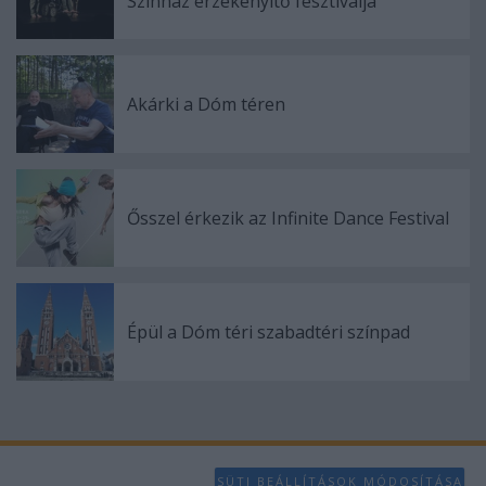
Színház érzékenyítő fesztiválja
Akárki a Dóm téren
Ősszel érkezik az Infinite Dance Festival
Épül a Dóm téri szabadtéri színpad
SÜTI BEÁLLÍTÁSOK MÓDOSÍTÁSA