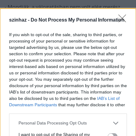
- Mondják, a válogatásban nem volt elég merész.
Említette, hogy bizonyos jó hírű színházak
produkcióinak a színvonala esett, mégis a budapesti
szinhaz -
Do Not Process My Personal Information
Katona, a Radnóti és a Budapesti Kamara 2-2
produkcióval lesz jelen lesz Pécsett.
If you wish to opt-out of the sale, sharing to third parties, or
processing of your personal or sensitive information for
- ­Szerettem volna felkavarni az állóvizet, ezért
targeted advertising by us, please use the below opt-out
eredetileg sem a Katonából, sem Kaposvárról nem
section to confirm your selection. Please note that after your
akartam előadást hívni. Végül ezt nem tartottam be.
opt-out request is processed you may continue seeing
Ha valamiben hibáztam: a rendezőkre
interest-based ads based on personal information utilized by
koncentráltam, nem a színháznevekre.
us or personal information disclosed to third parties prior to
your opt-out. You may separately opt-out of the further
disclosure of your personal information by third parties on the
-­ A színészek játéka kevésbé érdekelte?
IAB’s list of downstream participants. This information may
also be disclosed by us to third parties on the
IAB’s List of
- ­Volt olyan előadás, amelyet határozottan a színész
Downstream Participants
that may further disclose it to other
miatt választottam ki Ilyen például a Budapesti
third parties.
Kamarából a Rose című produkció. Monodráma,
amelyet Vári Éva visz a vállán, a rendezésnek
Please note that this website/app uses one or more Google
Personal Data Processing Opt Outs
másodlagos a szerepe.
services and may gather and store information including but
not limited to your visit or usage behaviour. You may click to
I want to opt-out of the Sharing of my