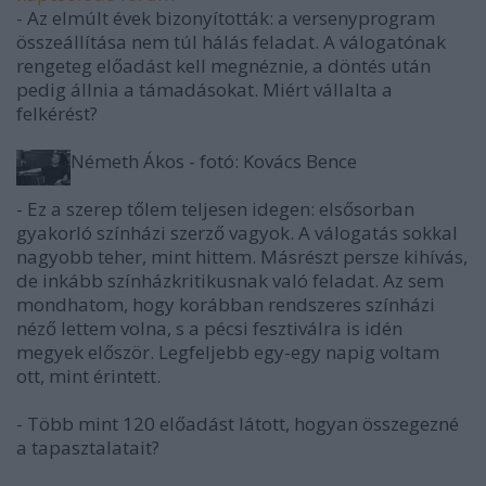
- Az elmúlt évek bizonyították: a versenyprogram
összeállítása nem túl hálás feladat. A válogatónak
rengeteg előadást kell megnéznie, a döntés után
pedig állnia a támadásokat. Miért vállalta a
felkérést?
Németh Ákos - fotó: Kovács Bence
-­ Ez a szerep tőlem teljesen idegen: elsősorban
gyakorló színházi szerző vagyok. A válogatás sokkal
nagyobb teher, mint hittem. Másrészt persze kihívás,
de inkább színházkritikusnak való feladat. Az sem
mondhatom, hogy korábban rendszeres színházi
néző lettem volna, s a pécsi fesztiválra is idén
megyek először. Legfeljebb egy-egy napig voltam
ott, mint érintett.
-­ Több mint 120 előadást látott, hogyan összegezné
a tapasztalatait?