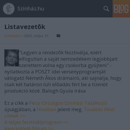
Színház.hu
Listavezetõk
szinhazhu
•
2003. május 31.
"Legyen a rendezõk fesztiválja, ezért
elfogultan a saját nemzedékem legjobbjait
szerettem volna egy csokorba gyûjteni"
­-
nyilatkozta a POSZT idei versenyprogramját
válogató Németh Ákos drámaíró, aki sajnálja, hogy
csak két határon túli elõadás fért be a tizenöt
produkció közé.
Balogh Gyula
írása
Ez a cikk a
Pécsi Országos Színházi Találkozó
újságjában, a
Hívóban
jelent meg.
További Hívó
cikkek >>
A teljes fesztiválprogram >>
kapcsolódó fórum >>