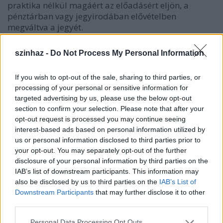
praktika nélkül magáért az előadásért eljön, a
pénztárban vagy jegyirodában elővételben
megváltva a jegyét.
Egy kiemelt támogatású, a tehetségeket értékükön
szinhaz -
Do Not Process My Personal Information
megfizetni képes színház szégyellje magát, ha olyan
előadással rukkol ki, amelynél a nézőteret csak
If you wish to opt-out of the sale, sharing to third parties, or
őrültes közönségszervező munkával lehet
processing of your personal or sensitive information for
megtölteni. Ez nem lenne méltó se a Nemzeti
targeted advertising by us, please use the below opt-out
Színházhoz se a közönséghez. Alapvető feladatok
section to confirm your selection. Please note that after your
közé sorolom, hogy a "Nemzeti" szó és a "kötelező"
opt-out request is processed you may continue seeing
szó ne feltételezzék egymást. A diákokat nem szabad
interest-based ads based on personal information utilized by
a színházba kényszeríteni, mert örökre megutálják.
us or personal information disclosed to third parties prior to
your opt-out. You may separately opt-out of the further
Most megint jöjjön az a bizonyos "bili". Az a
disclosure of your personal information by third parties on the
szemléletbeli különbségünk, hogy ha nem megy egy
IAB’s list of downstream participants. This information may
előadás, Szikora azt mondja, hogy a
also be disclosed by us to third parties on the
IAB’s List of
közönségszervezést kell kicserélni, én pedig azt
Downstream Participants
that may further disclose it to other
mondom, hogy magát az előadást.
third parties.
Please note that this website/app uses one or more Google
Personal Data Processing Opt Outs