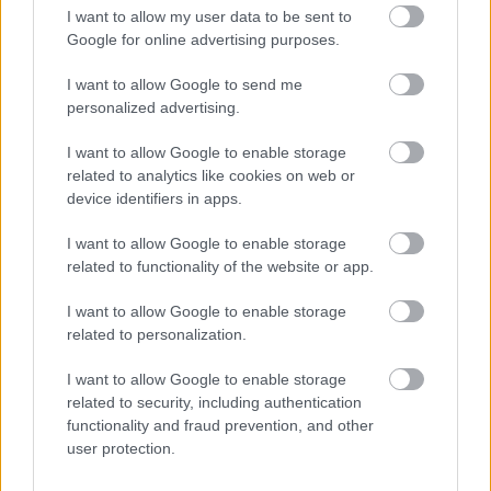
A bennem lévő valamennyi leleményt, sziporkát,
I want to allow my user data to be sent to
ötletgazdagságot és egyáltalán minden
Google for online advertising purposes.
tehetségemet arra kell mozgósítanom, hogy olyan
I want to allow Google to send me
darabokat, rendezőket találjak, olyan színészeket,
personalized advertising.
tervezőket szerződtessek, olyan munkatársakat
válasszak ki, akiknek köszönhetően olyan előadás
I want to allow Google to enable storage
születik, melynek játszásakor már a továbbiakban
related to analytics like cookies on web or
semmi szükség nincs se leleményre, se sziporkára, se
device identifiers in apps.
ötletgazdagságra, hanem ezek harcbavetése nélkül
is megtelik a nézőtér. Az egyes előadások előtt a
I want to allow Google to enable storage
Nemzeti Színház főigazgatója ne azon törje a fejét,
related to functionality of the website or app.
hogyan lehetne nézőt szerezni az üresen ásítozó
székekre, legyen az a gondja, a zsufi ház mellett,
I want to allow Google to enable storage
hogy hova ültesse le a váratlanul bejelentkező jeles
related to personalization.
kollégáit.
I want to allow Google to enable storage
Szikora azt nyilatkozta, hogy nem mutatható ki az
related to security, including authentication
összefüggés a Tragédia- előadások jelenlegi csekély
functionality and fraud prevention, and other
user protection.
nézőszáma és a bemutató élő TV-közvetítése között.
A tények tálcán kínálják a következtetést. A Vihar telt