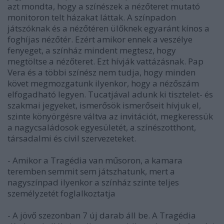
azt mondta, hogy a színészek a nézőteret mutató
monitoron telt házakat láttak. A színpadon
játszóknak és a nézőtéren ülőknek egyaránt kínos a
foghíjas nézőtér. Ezért amikor ennek a veszélye
fenyeget, a színház mindent megtesz, hogy
megtöltse a nézőteret. Ezt hívják vattázásnak. Pap
Vera és a többi színész nem tudja, hogy minden
követ megmozgatunk ilyenkor, hogy a nézőszám
elfogadható legyen. Tucatjával adunk ki tisztelet- és
szakmai jegyeket, ismerősök ismerőseit hívjuk el,
szinte könyörgésre váltva az invitációt, megkeressük
a nagycsaládosok egyesületét, a színészotthont,
társadalmi és civil szervezeteket.
- Amikor a Tragédia van műsoron, a kamara
teremben semmit sem játszhatunk, mert a
nagyszínpad ilyenkor a színház szinte teljes
személyzetét foglalkoztatja
- A jövő szezonban 7 új darab áll be. A Tragédia