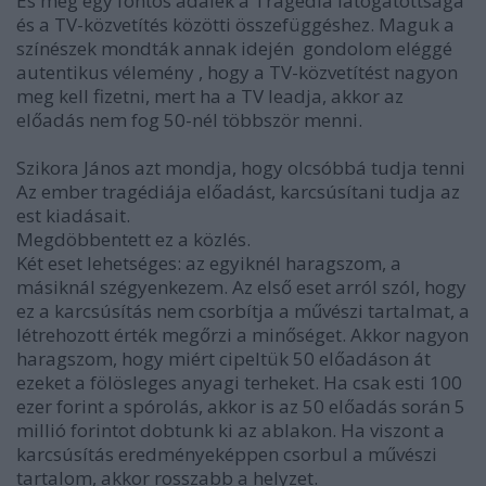
És még egy fontos adalék a Tragédia látogatottsága
és a TV-közvetítés közötti összefüggéshez. Maguk a
színészek mondták annak idején  gondolom eléggé
autentikus vélemény , hogy a TV-közvetítést nagyon
meg kell fizetni, mert ha a TV leadja, akkor az
előadás nem fog 50-nél többször menni.
Szikora János azt mondja, hogy olcsóbbá tudja tenni
Az ember tragédiája előadást, karcsúsítani tudja az
est kiadásait.
Megdöbbentett ez a közlés.
Két eset lehetséges: az egyiknél haragszom, a
másiknál szégyenkezem. Az első eset arról szól, hogy
ez a karcsúsítás nem csorbítja a művészi tartalmat, a
létrehozott érték megőrzi a minőséget. Akkor nagyon
haragszom, hogy miért cipeltük 50 előadáson át
ezeket a fölösleges anyagi terheket. Ha csak esti 100
ezer forint a spórolás, akkor is az 50 előadás során 5
millió forintot dobtunk ki az ablakon. Ha viszont a
karcsúsítás eredményeképpen csorbul a művészi
tartalom, akkor rosszabb a helyzet.