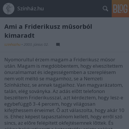
Színház.hu
Ami a Friderikusz mûsorból
kimaradt
szinhazhu
•
2003. június 02.
Nyomorultul érzem magam a Friderikusz mûsor
után. Magam is megdöbbentem, hogy elveszítettem
önuralmamat és idegességemben a szereplésem
nem volt méltó se magamhoz, se a Nemzeti
Színházhoz, se annak tagjaihoz. Van magyarázatom,
talán, elég soványka. Az adás elõtt telefonon
beszéltem Friderikusszal, azt kérdeztem, hogy lesz-e
egybefüggõ 3-4 percem, hogy világosan
kifejthessem érveimet. Õ azt válaszolta, hogy akár 10
is. Ehhez képest tapasztalnom kellett, hogy errõl szó
sincs, az elõre felépített okfejtésemnek lõttek. És