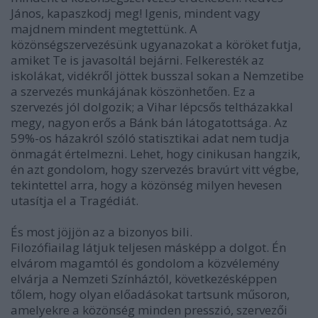
János, kapaszkodj meg! Igenis, mindent vagy
majdnem mindent megtettünk. A
közönségszervezésünk ugyanazokat a köröket futja,
amiket Te is javasoltál bejárni. Felkeresték az
iskolákat, vidékről jöttek busszal sokan a Nemzetibe
a szervezés munkájának köszönhetően. Ez a
szervezés jól dolgozik; a Vihar lépcsős teltházakkal
megy, nagyon erős a Bánk bán látogatottsága. Az
59%-os házakról szóló statisztikai adat nem tudja
önmagát értelmezni. Lehet, hogy cinikusan hangzik,
én azt gondolom, hogy szervezés bravúrt vitt végbe,
tekintettel arra, hogy a közönség milyen hevesen
utasítja el a Tragédiát.
És most jöjjön az a bizonyos bili.
Filozófiailag látjuk teljesen másképp a dolgot. Én
elvárom magamtól és gondolom a közvélemény
elvárja a Nemzeti Színháztól, következésképpen
tőlem, hogy olyan előadásokat tartsunk műsoron,
amelyekre a közönség minden presszió, szervezői