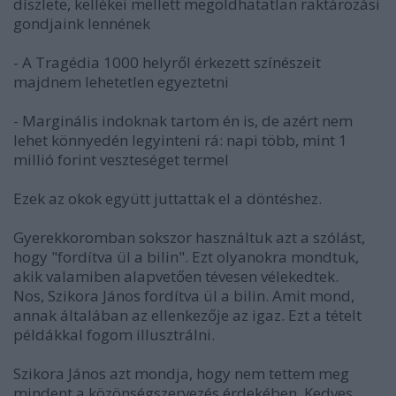
díszlete, kellékei mellett megoldhatatlan raktározási
gondjaink lennének
- A Tragédia 1000 helyről érkezett színészeit
majdnem lehetetlen egyeztetni
- Marginális indoknak tartom én is, de azért nem
lehet könnyedén legyinteni rá: napi több, mint 1
millió forint veszteséget termel
Ezek az okok együtt juttattak el a döntéshez.
Gyerekkoromban sokszor használtuk azt a szólást,
hogy "fordítva ül a bilin". Ezt olyanokra mondtuk,
akik valamiben alapvetően tévesen vélekedtek.
Nos, Szikora János fordítva ül a bilin. Amit mond,
annak általában az ellenkezője az igaz. Ezt a tételt
példákkal fogom illusztrálni.
Szikora János azt mondja, hogy nem tettem meg
mindent a közönségszervezés érdekében. Kedves