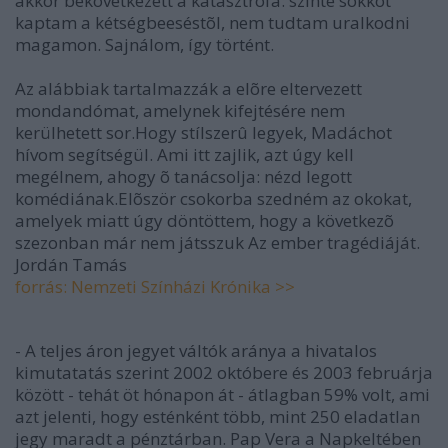
akkor bekövetkezett a katasztrófa: szinte sokkot
kaptam a kétségbeeséstõl, nem tudtam uralkodni
magamon. Sajnálom, így történt.
Az alábbiak tartalmazzák a elõre eltervezett
mondandómat, amelynek kifejtésére nem
kerülhetett sor.Hogy stílszerû legyek, Madáchot
hívom segítségül. Ami itt zajlik, azt úgy kell
megélnem, ahogy õ tanácsolja: nézd legott
komédiának.Elõször csokorba szedném az okokat,
amelyek miatt úgy döntöttem, hogy a következõ
szezonban már nem játsszuk Az ember tragédiáját.
Jordán Tamás
forrás: Nemzeti Színházi Krónika >>
- A teljes áron jegyet váltók aránya a hivatalos
kimutatatás szerint 2002 októbere és 2003 februárja
között - tehát öt hónapon át - átlagban 59% volt, ami
azt jelenti, hogy esténként több, mint 250 eladatlan
jegy maradt a pénztárban. Pap Vera a Napkeltében