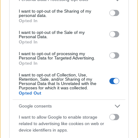
Szikora, a rendező felszólítja Jordánt, az igazgatót,
services and may gather and store information including but
hogy tegyen meg mindent, annak érdekében, hogy
not limited to your visit or usage behaviour. You may click to
I want to opt-out of the Sharing of my
legyen közönség.
personal data.
grant or deny consent to Google and its third-party tags to
"Bili!"
Opted In
use your data for below specified purposes in below Google
Ne a rendező szólítsa fel az igazgatót, hogy legyen
consent section.
I want to opt-out of the Sale of my
közönség, hanem az igazgató követelje a rendezőtől,
Personal Data.
hogy tegyen meg mindent a telt ház érdekében. A
Opted In
próbaidőszakban, a tehetségével, tudásával olyan
I want to opt-out of processing my
értékes előadást hozzon létre, amely mellett a
Personal Data for Targeted Advertising.
közönségszervezés elveszíti a kenyerét.
Opted In
Szikora János a csütörtöki Napkeltében Forró
I want to opt-out of Collection, Use,
Retention, Sale, and/or Sharing of my
Tamással beszélgetett. Nem kevés malíciával,
Personal Data that Is Unrelated with the
Purposes for which it was collected.
iróniával, cinikus gúnnyal (a nem kívánt törlendő)
Opted Out
mondta azt, hogy Jordán Tamás milyen leleménnyel,
sziporkával, ötletgazdagsággal szervez farsangot,
Google consents
maszkabált és a jó ég tudja még mi mindent.
Elvárná, hogy ezeket a képességeit kamatoztassa a
I want to allow Google to enable storage
közönségszervezés terén is. Nos, kedves János, ezzel
related to advertising like cookies on web or
sem értek egyet.
device identifiers in apps.
"Bili!"