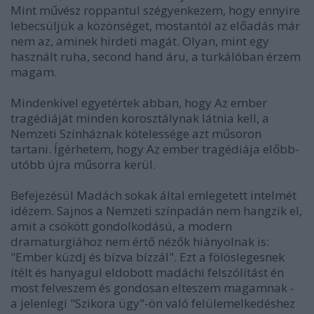
Mint művész roppantul szégyenkezem, hogy ennyire
lebecsüljük a közönséget, mostantól az előadás már
nem az, aminek hirdeti magát. Olyan, mint egy
használt ruha, second hand áru, a turkálóban érzem
magam.
Mindenkivel egyetértek abban, hogy Az ember
tragédiáját minden korosztálynak látnia kell, a
Nemzeti Színháznak kötelessége azt műsoron
tartani. Ígérhetem, hogy Az ember tragédiája előbb-
utóbb újra műsorra kerül.
Befejezésül Madách sokak által emlegetett intelmét
idézem. Sajnos a Nemzeti színpadán nem hangzik el,
amit a csökött gondolkodású, a modern
dramaturgiához nem értő nézők hiányolnak is:
"Ember küzdj és bízva bízzál". Ezt a fölöslegesnek
ítélt és hanyagul eldobott madáchi felszólítást én
most felveszem és gondosan elteszem magamnak -
a jelenlegi "Szikora ügy"-ön való felülemelkedéshez