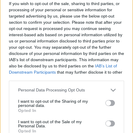
If you wish to opt-out of the sale, sharing to third parties, or
Boleróját, Sáry Bánk vezényletével. Papapapa,
processing of your personal or sensitive information for
papapapa, papapa, papapa, paaaaa
targeted advertising by us, please use the below opt-out
section to confirm your selection. Please note that after your
opt-out request is processed you may continue seeing
interest-based ads based on personal information utilized by
us or personal information disclosed to third parties prior to
your opt-out. You may separately opt-out of the further
A Fesztivál klubban a főiskolások produkciója után
disclosure of your personal information by third parties on the
ott ragadt a közönség és Gyarmathy István zseniális
IAB’s list of downstream participants. This information may
zongorajátékától indíttatva színészek és civilek
also be disclosed by us to third parties on the
IAB’s List of
együtt énekeltek hajnalig klasszikus dalokat,
Downstream Participants
that may further disclose it to other
kuplékat. Feledhetetlen este volt, ezért ismétlésre
third parties.
készül az alkalmi társulat, immár kottákkal
fölvértezve.
Please note that this website/app uses one or more Google
Personal Data Processing Opt Outs
services and may gather and store information including but
A teljes napló erre >>
not limited to your visit or usage behaviour. You may click to
I want to opt-out of the Sharing of my
personal data.
grant or deny consent to Google and its third-party tags to
Opted In
use your data for below specified purposes in below Google
consent section.
I want to opt-out of the Sale of my
Personal Data.
Opted In