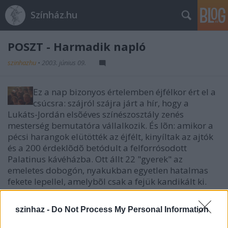
Színház.hu
POSZT - Harmadik napló
szinhazhu
•
2003. június 09.
Ez a nap bizonyos értelemben éjfélkor ért el a
csúcsra: szájról szájra járt a hír, hogy a
Lukáts-Jordán elsõéves színészosztály zenés
mesterség bemutatóra vállalkozik. És lõn: amikor a
pécsi harangok elütötték az éjfélt, kinyíltak az ajtók
és a 200 érdeklõdõ betódult a felforrósodott
Palatinus kávéházba. Ott állt 22 "gyerek" az
emeletes dobogón, nyakukban egyetlen hatalmas
fekete lepellel, amelybõl csak a fejük kandikált ki.
Lukáts tanár úr azt kérte a jelenlévõktõl, hogy zárják
el a telefonjukat, ne gyújtsanak rá és legyenek
szinhaz -
Do Not Process My Personal Information
türelemmel 16 perc és 24 másodperc erejéig. Az
elsõévesek ugyanis ennyi idõ alatt adják elõ Ravel