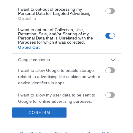
I want to opt-out of processing my
Personal Data for Targeted Advertising.
Opted In
Ajánlott bejegyzések:
I want to opt-out of Collection, Use,
Retention, Sale, and/or Sharing of my
Personal Data that Is Unrelated with the
Purposes for which it was collected.
Opted Out
Meghalt Böröndi Tamás
Google consents
I want to allow Google to enable storage
related to advertising like cookies on web or
Akárki a Dóm téren
device identifiers in apps.
I want to allow my user data to be sent to
Google for online advertising purposes.
Épül a Dóm téri szabadtéri színpad
CONFIRM
I want to allow Google to send me
personalized advertising.
I want to allow Google to enable storage