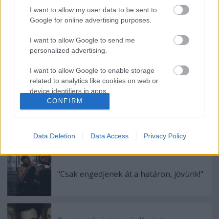
I want to allow my user data to be sent to
Google for online advertising purposes.
Ajánlott bejegyzések:
I want to allow Google to send me
personalized advertising.
Nagy sikerrel zárult a Veszprémi Petőfi
I want to allow Google to enable storage
Színház érzékenyítő fesztiválja
related to analytics like cookies on web or
device identifiers in apps.
CONFIRM
I want to allow Google to enable storage
Akárki a Dóm téren
related to functionality of the website or app.
Data Deletion
Data Access
Privacy Policy
I want to allow Google to enable storage
related to personalization.
I want to allow Google to enable storage
"Csak engedjenek át a határon, jövünk!"
related to security, including authentication
functionality and fraud prevention, and other
user protection.