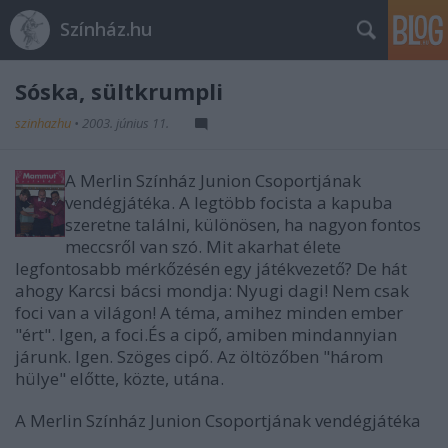
Színház.hu
Sóska, sültkrumpli
szinhazhu
•
2003. június 11.
A Merlin Színház Junion Csoportjának
vendégjátéka. A legtöbb focista a kapuba
szeretne találni, különösen, ha nagyon fontos
meccsről van szó. Mit akarhat élete
legfontosabb mérkőzésén egy játékvezető? De hát
ahogy Karcsi bácsi mondja: Nyugi dagi! Nem csak
foci van a világon! A téma, amihez minden ember
"ért". Igen, a foci.És a cipő, amiben mindannyian
járunk. Igen. Szöges cipő. Az öltözőben "három
hülye" előtte, közte, utána.
A Merlin Színház Junion Csoportjának vendégjátéka