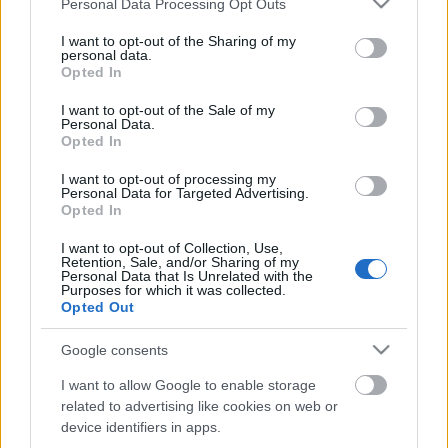
Personal Data Processing Opt Outs
Az előadás helyszíne: Kaméleon Club, Mammut II.,
services and may gather and store information including but
IV. emelet
not limited to your visit or usage behaviour. You may click to
I want to opt-out of the Sharing of my
(1024 Budapest, Lövőház utca 2-6.)
personal data.
grant or deny consent to Google and its third-party tags to
Az előadás időpontja: 2003. június 18., szerda, 20h
Opted In
use your data for below specified purposes in below Google
Jegyár: egységesen 1.500,- Ft
consent section.
I want to opt-out of the Sale of my
Personal Data.
Jegyek kaphatók:
Opted In
- a Mammut Üzletház információs pultjainál
I want to opt-out of processing my
- információ: 345-8020
Personal Data for Targeted Advertising.
- a www.interticket.hu oldalon
Opted In
- a www.jegy.szinhaz.hu oldalon
- az előadás előtt a helyszínen egy órával
I want to opt-out of Collection, Use,
Retention, Sale, and/or Sharing of my
Personal Data that Is Unrelated with the
Purposes for which it was collected.
Az előadásokról bővebb információért kattintson az
Opted Out
alábbi képre!
Google consents
I want to allow Google to enable storage
related to advertising like cookies on web or
device identifiers in apps.