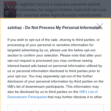
A legtöbb focista a kapuba szeretne találni,
különösen, ha nagyon fontos meccsről van szó.
Mit akarhat élete legfontosabb mérkőzésén
egy játékvezető?
De hát ahogy Karcsi bácsi mondja: Nyugi dagi! Nem
szinhaz -
Do Not Process My Personal Information
csak foci van a világon!
A téma, amihez minden ember "ért". Igen, a foci. És a
If you wish to opt-out of the sale, sharing to third parties, or
cipő, amiben mindannyian járunk. Igen. Szöges cipő.
processing of your personal or sensitive information for
Az öltözőben "három hülye" előtte, közte, utána.
targeted advertising by us, please use the below opt-out
section to confirm your selection. Please note that after your
Lacikám, bíró: Juhász Illés
opt-out request is processed you may continue seeing
Szappan, partjelző: Tóth József
interest-based ads based on personal information utilized by
Művész, partjelző: Orosz Róbert
us or personal information disclosed to third parties prior to
your opt-out. You may separately opt-out of the further
A színművet írta: Egressy Zoltán
disclosure of your personal information by third parties on the
Díszlet: ifj. Jordán Tamás
IAB’s list of downstream participants. This information may
Jelmez: Szűcs Edit
also be disclosed by us to third parties on the
IAB’s List of
Zenei tanácsadó: Pellva Gábor
Downstream Participants
that may further disclose it to other
Rendezte: Koleszár Bazil Péter
third parties.
Please note that this website/app uses one or more Google