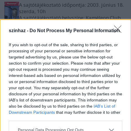
A sajtótájékoztató időpontja: 2003. június 18.
szerda, 10h
A sajtótájékoztató helyszíne: Kaméleon Club,
Mammut II., IV. emelet (1024 Budapest,
Lövőház utca 2-6.)
szinhaz -
Do Not Process My Personal Information
A sajtótájékoztatón az egyes előadásokat képviselő
If you wish to opt-out of the sale, sharing to third parties, or
művészek:
processing of your personal or sensitive information for
- Orosz Róbert és Juhász Illés (Sóska, sültkrumpli - a
targeted advertising by us, please use the below opt-out
Merlin Nemzetközi Színház Junion Csoportjának
section to confirm your selection. Please note that after your
vendégjátéka)
opt-out request is processed you may continue seeing
- Nagy Sándor (On Broadway - a Színművészeti
interest-based ads based on personal information utilized by
Egyetem operett-musical-szakos hallgatóinak
us or personal information disclosed to third parties prior to
vendégszereplése)
your opt-out. You may separately opt-out of the further
disclosure of your personal information by third parties on the
- Rékasi Károly (Válás Budán - az Éjszakai Színház
IAB’s list of downstream participants. This information may
vendégjátéka)
also be disclosed by us to third parties on the
IAB’s List of
- Gáspár Sándor (A pulóvergyűjtő - a Komédium
Downstream Participants
that may further disclose it to other
vendégjátéka)
third parties.
- Sólyom Tamás (Pisztrángötös, avagy a süket halász
és a tenger - Méhes Csaba vendégjátéka)
Please note that this website/app uses one or more Google
Personal Data Processing Opt Outs