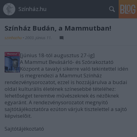
Színház.hu
Színház Budán, a Mammutban!
szinhazhu
•
2003. június 11.
[június 18-tól augusztus 27-ig]
A Mammut Bevásárló- és Szórakoztató
Központ a tavalyi sikerre való tekintettel idén
is megrendezi a Mammut Színház
rendezvénysorozatot, ezzel is hozzájárulva a budai
oldal kulturális életének színesebbé tételéhez:
lehetõséget teremtve mûvészeknek és nézõknek
egyaránt. A rendezvénysorozatot megnyitó
sajtótájékoztatóra ezúton várjuk tisztelettel a sajtó
képviselõit.
Sajtótájékoztató