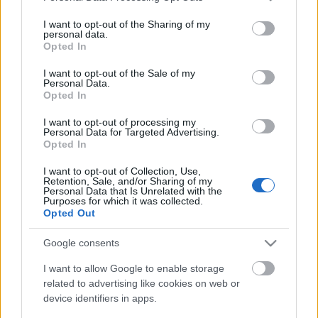
- Bácskai János (Valaki ordít - Kornis Mihály
services and may gather and store information including but
Napkönyve alapján)
not limited to your visit or usage behaviour. You may click to
I want to opt-out of the Sharing of my
personal data.
grant or deny consent to Google and its third-party tags to
Opted In
Az előadásokról bővebb információért kattintson az
use your data for below specified purposes in below Google
alábbi képre!
consent section.
I want to opt-out of the Sale of my
Personal Data.
Opted In
I want to opt-out of processing my
Personal Data for Targeted Advertising.
Opted In
Együtműködő partnerek:
- Magyar Színházi Portál
I want to opt-out of Collection, Use,
- InterTicket
Retention, Sale, and/or Sharing of my
Personal Data that Is Unrelated with the
- Budapest Rádió
Purposes for which it was collected.
Opted Out
Google consents
I want to allow Google to enable storage
related to advertising like cookies on web or
device identifiers in apps.