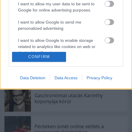
I want to allow my user data to be sent to
Google for online advertising purposes.
Ajánlott bejegyzések:
I want to allow Google to send me
personalized advertising.
Meghalt Böröndi Tamás
I want to allow Google to enable storage
related to analytics like cookies on web or
device identifiers in apps.
CONFIRM
Sodró Eliza: "Színészként a katarzist nem
I want to allow Google to enable storage
tudjuk garantálni"
related to functionality of the website or app.
Data Deletion
Data Access
Privacy Policy
I want to allow Google to enable storage
related to personalization.
Gasztronómiai utazás Karinthy
koponyája körül
I want to allow Google to enable storage
related to security, including authentication
functionality and fraud prevention, and other
user protection.
Pénteken ismét online vetítés a