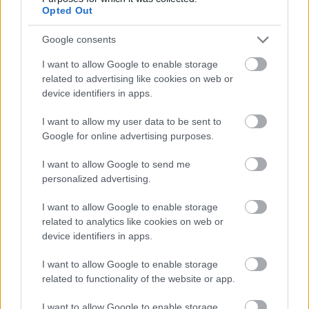
Opted Out
- mindenek előtt: lakcímeket, e-mail-címeket, nehogy
valaki is kimaradjon.
Google consents
I want to allow Google to enable storage
- Előre is köszönjük fáradozásaidat!
related to advertising like cookies on web or
device identifiers in apps.
- Természetesen kérjük a szállásfoglalásodat is, ill.
mivel a kollégiumban étkeznénk, azt is, mikor tartasz
I want to allow my user data to be sent to
igényt étkezésre.
Google for online advertising purposes.
- Anyagaidat, válaszleveledet az iskolába kérjük
I want to allow Google to send me
(Horváth Mihály Gimnázium Szentes, 6600, Szent
personalized advertising.
Imre herceg u. 2.)
I want to allow Google to enable storage
- a támogatásokat a következő számlaszámra
related to analytics like cookies on web or
várjuk, megjelölve, hogy a 25 éves találkozóra:
device identifiers in apps.
11735043-20005681-00000000, Alapítvány a
I want to allow Google to enable storage
szentesi Gimnáziumért
related to functionality of the website or app.
- ha közel vagy a tűzhöz  tv, rádió, újság  segíts
I want to allow Google to enable storage