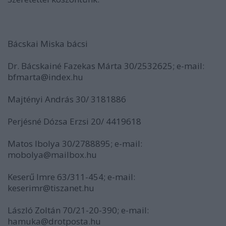
Bácskai Miska bácsi
Dr. Bácskainé Fazekas Márta 30/2532625; e-mail:
bfmarta@index.hu
Majtényi András 30/ 3181886
Perjésné Dózsa Erzsi 20/ 4419618
Matos Ibolya 30/2788895; e-mail:
mobolya@mailbox.hu
Keserű Imre 63/311-454; e-mail:
keserimr@tiszanet.hu
László Zoltán 70/21-20-390; e-mail:
hamuka@drotposta.hu