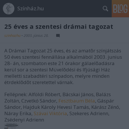
Színház.hu
25 éves a szentesi drámai tagozat
szinhazhu
•
2003. június 28.
A Drámai Tagozat 25 éves, és az amatõr színjátszás
50 éves szentesi fennállása alkalmából 2003. junius
28- án, szombaton este 21 órakor gálaelõadásra
kerül sor a szentesi Müvelõdési és Ifjúsági Ház
melletti szabadtéri színpadon, melyre minden
étrdeklõdõt szeretettel várnak.
Fellépnek: Alföldi Róbert, Bácskai János, Balázs
Zoltán, Czvetkó Sándor,
Fesztbaum Béla
, Gáspár
Sándor, Hajduk Károly Hevesi Tamás, Kárász Zénó,
Náray Erika,
Szávai Viktória
, Szekeres Adrienn,
Zsédenyi Adrienn