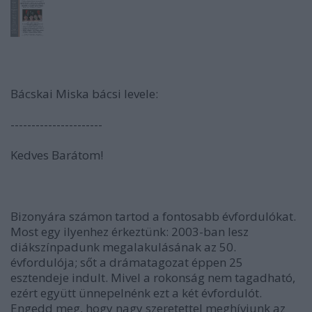
Bácskai Miska bácsi levele:
----------------------
Kedves Barátom!
Bizonyára számon tartod a fontosabb évfordulókat.
Most egy ilyenhez érkeztünk: 2003-ban lesz
diákszínpadunk megalakulásának az 50.
évfordulója; sőt a drámatagozat éppen 25
esztendeje indult. Mivel a rokonság nem tagadható,
ezért együtt ünnepelnénk ezt a két évfordulót.
Engedd meg, hogy nagy szeretettel meghívjunk az