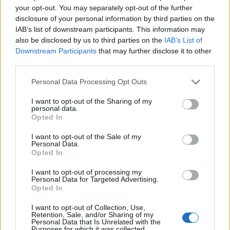
segítségedet:
your opt-out. You may separately opt-out of the further
disclosure of your personal information by third parties on the
- véleményedet az eddigiekről, ötleteidet,
IAB’s list of downstream participants. This information may
also be disclosed by us to third parties on the
IAB’s List of
- segítsd abban, hogy mindenkihez eljusson a 25
Downstream Participants
that may further disclose it to other
évessel kapcsolatos összes információ: akit elérsz az
third parties.
osztály vagy csoporttársaid közül, azoknak add
tovább a felhívólevelet, az információkat,
Please note that this website/app uses one or more Google
Personal Data Processing Opt Outs
services and may gather and store information including but
- ha vannak kiállítási anyagaid (plakát, meghívó,
not limited to your visit or usage behaviour. You may click to
I want to opt-out of the Sharing of my
personal data.
újságcikk, fénykép) várjuk; kiállítás után
grant or deny consent to Google and its third-party tags to
Opted In
use your data for below specified purposes in below Google
visszaszolgáltatjuk.
consent section.
I want to opt-out of the Sale of my
Personal Data.
- film és videóbemutatót is szervezhetnénk, hadd
Opted In
lássuk a termést.
I want to opt-out of processing my
Personal Data for Targeted Advertising.
- ha emlékeidet megírnád, megköszönnénk
Opted In
kiadványunk számára,
I want to opt-out of Collection, Use,
- ha tehetős lettél (és nem csak tehetséges) várjuk
Retention, Sale, and/or Sharing of my
Personal Data that Is Unrelated with the
szponzori segítségedet,
Purposes for which it was collected.