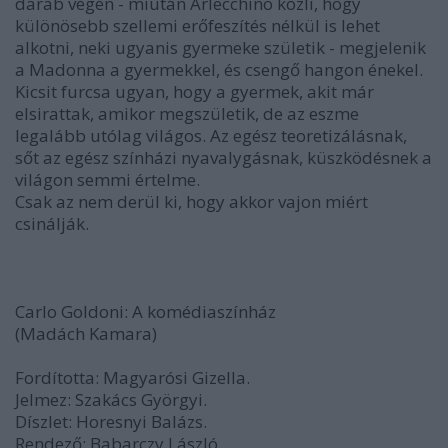
darab végén - miután Arlecchino közli, hogy
különösebb szellemi erőfeszítés nélkül is lehet
alkotni, neki ugyanis gyermeke születik - megjelenik
a Madonna a gyermekkel, és csengő hangon énekel.
Kicsit furcsa ugyan, hogy a gyermek, akit már
elsirattak, amikor megszületik, de az eszme
legalább utólag világos. Az egész teoretizálásnak,
sőt az egész színházi nyavalygásnak, küszködésnek a
világon semmi értelme.
Csak az nem derül ki, hogy akkor vajon miért
csinálják.
Carlo Goldoni: A komédiaszínház
(Madách Kamara)
Fordította: Magyarósi Gizella.
Jelmez: Szakács Györgyi.
Díszlet: Horesnyi Balázs.
Rendező: Babarczy László.