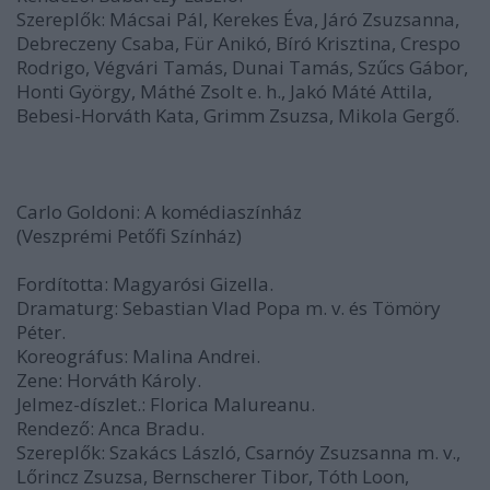
Szereplők: Mácsai Pál, Kerekes Éva, Járó Zsuzsanna,
Debreczeny Csaba, Für Anikó, Bíró Krisztina, Crespo
Rodrigo, Végvári Tamás, Dunai Tamás, Szűcs Gábor,
Honti György, Máthé Zsolt e. h., Jakó Máté Attila,
Bebesi-Horváth Kata, Grimm Zsuzsa, Mikola Gergő.
Carlo Goldoni: A komédiaszínház
(Veszprémi Petőfi Színház)
Fordította: Magyarósi Gizella.
Dramaturg: Sebastian Vlad Popa m. v. és Tömöry
Péter.
Koreográfus: Malina Andrei.
Zene: Horváth Károly.
Jelmez-díszlet.: Florica Malureanu.
Rendező: Anca Bradu.
Szereplők: Szakács László, Csarnóy Zsuzsanna m. v.,
Lőrincz Zsuzsa, Bernscherer Tibor, Tóth Loon,