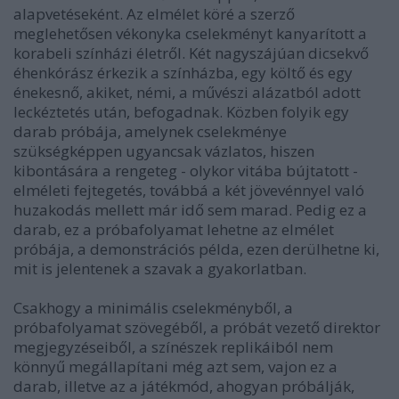
alapvetéseként. Az elmélet köré a szerző
meglehetősen vékonyka cselekményt kanyarított a
korabeli színházi életről. Két nagyszájúan dicsekvő
éhenkórász érkezik a színházba, egy költő és egy
énekesnő, akiket, némi, a művészi alázatból adott
leckéztetés után, befogadnak. Közben folyik egy
darab próbája, amelynek cselekménye
szükségképpen ugyancsak vázlatos, hiszen
kibontására a rengeteg - olykor vitába bújtatott -
elméleti fejtegetés, továbbá a két jövevénnyel való
huzakodás mellett már idő sem marad. Pedig ez a
darab, ez a próbafolyamat lehetne az elmélet
próbája, a demonstrációs példa, ezen derülhetne ki,
mit is jelentenek a szavak a gyakorlatban.
Csakhogy a minimális cselekményből, a
próbafolyamat szövegéből, a próbát vezető direktor
megjegyzéseiből, a színészek replikáiból nem
könnyű megállapítani még azt sem, vajon ez a
darab, illetve az a játékmód, ahogyan próbálják,