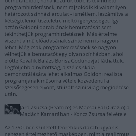
bemutatóiból, noha közülük több is tekinthető
programhirdetésnek, nem rajzolódik ki valamilyen
határozott színházi arculat - ismétlem, leszámítva a
kétségtelenül tiszteletre méltó igényességet. Így
aztán Goldoni darabjának bemutatását sem
tekinthetjük programhirdetésnek. Más értelme
viszont a mű előadásának szinte nem is nagyon
lehet. Még csak programkeresésnek se nagyon
vélhetjük a bemutatót egy olyan színházban, ahol
előtte Kovalik Balázs Borisz Godunovját láthattuk.
Legföljebb a nyitottság, a széles skála
demonstrálására lehet alkalmas Goldoni realista
programjának műsorra vétele közvetlenül a
szélsőségesen elvont, stilizált színi világ megidézése
után.
Járó Zsuzsa (Beatrice) és Mácsai Pál (Orazio) a
Madách Kamarában - Koncz Zsuzsa felvétele
Az 1750-ben született teoretikus darab ugyanis
nehezen értelmezhető másképpen, mint a realizmus