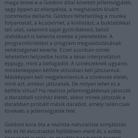
maga lenne-e a Goldoni által követelt jellemvígjáték,
vagy éppen az ellenpélda, a meghaladni kívánt
commedia dellarte. Goldoni feltehetőleg a munka
folyamatát, a küzdelmet, a kínlódást, a buktatókkal
teli utat, valamint saját gyötrődéseit, belső
vívódásait is beleírta ezekbe a jelenetekbe. A
programhirdetést a program megvalósításának
nehézségeivel keverte. Ezzel azonban szinte
lehetetlen helyzetbe hozta a kései interpretátort
éppúgy, mint a befogadót. A színészeknek ugyanis
mindenképpen kétféle stílusban kell játszaniuk.
Másképpen kell megjeleníteniük a színészek életét,
mint azt, amikor játszanak. De milyen lehet ez a
kétféle stílus? Ha realista jellemvígjátéknak játsszák
a darabbeli színház életét, akkor minek játsszák a
darabban próbált másik darabot, amely talán csak
törekvés a jellemvígjáték felé.
Goldoni kora óta a realista-naturalista színjátszás
két és fél évszázados fejlődésen ment át, s azóta
koronként is más- és másféle hangvételt éreztek