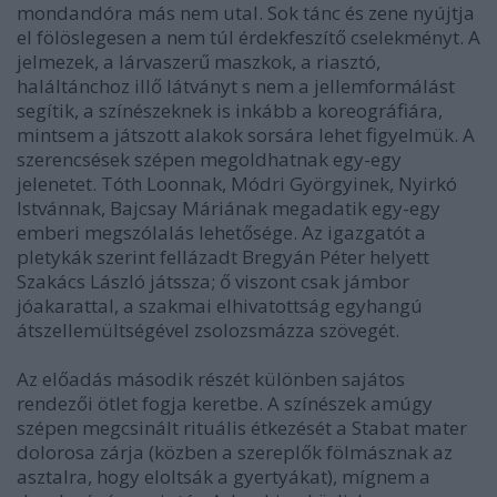
mondandóra más nem utal. Sok tánc és zene nyújtja
el fölöslegesen a nem túl érdekfeszítő cselekményt. A
jelmezek, a lárvaszerű maszkok, a riasztó,
haláltánchoz illő látványt s nem a jellemformálást
segítik, a színészeknek is inkább a koreográfiára,
mintsem a játszott alakok sorsára lehet figyelmük. A
szerencsések szépen megoldhatnak egy-egy
jelenetet. Tóth Loonnak, Módri Györgyinek, Nyirkó
Istvánnak, Bajcsay Máriának megadatik egy-egy
emberi megszólalás lehetősége. Az igazgatót a
pletykák szerint fellázadt Bregyán Péter helyett
Szakács László játssza; ő viszont csak jámbor
jóakarattal, a szakmai elhivatottság egyhangú
átszellemültségével zsolozsmázza szövegét.
Az előadás második részét különben sajátos
rendezői ötlet fogja keretbe. A színészek amúgy
szépen megcsinált rituális étkezését a Stabat mater
dolorosa zárja (közben a szereplők fölmásznak az
asztalra, hogy eloltsák a gyertyákat), mígnem a