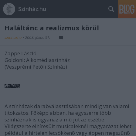
Színház.hu
Haláltánc a realizmus körül
szinhazhu
•
2003. július 31.
Zappe László
Goldoni: A komédiaszínház
(Veszprémi Petõfi Színház)
A színházak darabválasztásában mindig van valami
titokzatos. Fõképp abban, ha egyszerre több
színháznak is ugyanaz a mû jut az eszébe.
Világszerte elhíresült musicaleknél magyarázat lehet
például a hirtelen lecsökkenõ vagy éppen megszûnõ