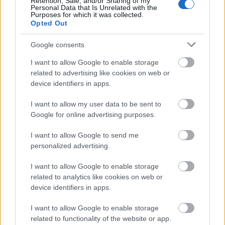
Retention, Sale, and/or Sharing of my
veszprémi eloadásában
Personal Data that Is Unrelated with the
Szegedi Gábor felvétele
Purposes for which it was collected.
Opted Out
Google consents
Veszprémben Anca Bradu rendezte meg A
I want to allow Google to enable storage
komédiaszínházat. Erre annyi magyarázatot sem
related to advertising like cookies on web or
találok, mint a Madách Kamara esetében. A
device identifiers in apps.
rendezőnek köze nincs a realizmushoz, a színháznak
pedig a programválasztáshoz. Mindazonáltal
I want to allow my user data to be sent to
érdeklődéssel vártam a bemutatót, hiszen a román
Google for online advertising purposes.
rendező előző veszprémi munkája, A pelikán
határozott kvalitásról győzött meg. Kíváncsi voltam,
I want to allow Google to send me
mi sülhet ki abból, ha a színházi realizmus elméleti
personalized advertising.
alapvetésével olyan rendező szembesül, akitől ez a
I want to allow Google to enable storage
stílusvilág távol áll. Mi történik, ha ez a kétféle
related to analytics like cookies on web or
esztétikai elv, magatartás színvonalasan szembesül.
device identifiers in apps.
Reméltem, hogy mindenképpen izgalmas vitahelyzet
támad a veszprémi színpadon.
I want to allow Google to enable storage
related to functionality of the website or app.
Ez azonban nem következett be. Helyette