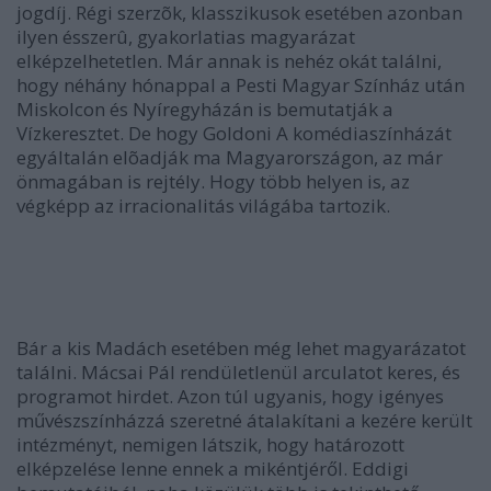
jogdíj. Régi szerzõk, klasszikusok esetében azonban
ilyen ésszerû, gyakorlatias magyarázat
elképzelhetetlen. Már annak is nehéz okát találni,
hogy néhány hónappal a Pesti Magyar Színház után
Miskolcon és Nyíregyházán is bemutatják a
Vízkeresztet. De hogy Goldoni A komédiaszínházát
egyáltalán elõadják ma Magyarországon, az már
önmagában is rejtély. Hogy több helyen is, az
végképp az irracionalitás világába tartozik.
Bár a kis Madách esetében még lehet magyarázatot
találni. Mácsai Pál rendületlenül arculatot keres, és
programot hirdet. Azon túl ugyanis, hogy igényes
művészszínházzá szeretné átalakítani a kezére került
intézményt, nemigen látszik, hogy határozott
elképzelése lenne ennek a mikéntjéről. Eddigi