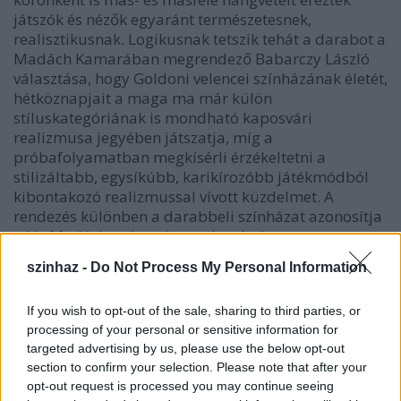
játszók és nézők egyaránt természetesnek,
realisztikusnak. Logikusnak tetszik tehát a darabot a
Madách Kamarában megrendező Babarczy László
választása, hogy Goldoni velencei színházának életét,
hétköznapjait a maga ma már külön
stíluskategóriának is mondható kaposvári
realizmusa jegyében játszatja, míg a
próbafolyamatban megkísérli érzékeltetni a
stilizáltabb, egysíkúbb, karikírozóbb játékmódból
kibontakozó realizmussal vívott küzdelmet. A
rendezés különben a darabbeli színházat azonosítja
a kis Madáchcsal, amit azzal tetéz, hogy a
programhirdető, az új stílusért fanyar elszántsággal
szinhaz -
Do Not Process My Personal Information
küzdő igazgatót Mácsai Pál játssza. Ez a darab
tartama alatt talán még el is hiteti a nézővel, hogy
If you wish to opt-out of the sale, sharing to third parties, or
valóban róluk van szó, a Madách Kamara társulata
processing of your personal or sensitive information for
önmagát adja (ki). Mint a fentiekből kitűnhetett, ezt
targeted advertising by us, please use the below opt-out
én magam ugyan nem hiszem, de egy estére
section to confirm your selection. Please note that after your
szívesen belefeledkeztem ebbe az illúzióba, amelyet
opt-out request is processed you may continue seeing
jól szolgálnak Szakács Györgyi jelmezei és Horesnyi