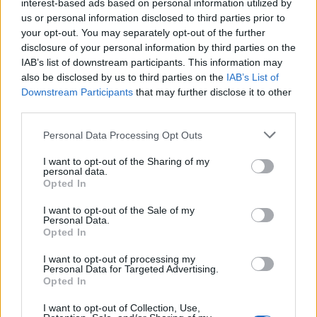
interest-based ads based on personal information utilized by
Balázs díszlete. A színészek természetesen nemcsak
us or personal information disclosed to third parties prior to
elvi álláspontok szóvivőit, nemcsak harcias
your opt-out. You may separately opt-out of the further
haladókat és kényelmes maradiakat, hanem eleven
disclosure of your personal information by third parties on the
jellemeket is próbálnak formálni. A direktor folyvást
IAB’s list of downstream participants. This information may
kompromisszumra kényszerül, s ezt Mácsai
also be disclosed by us to third parties on the
IAB’s List of
kesernyés beletörődéssel veszi tudomásul. Kerekes
Downstream Participants
that may further disclose it to other
Éva primadonnája a direktor harcostársaként
third parties.
mellesleg szemüveges értelmiségi nő, szinte
kékharisnya. Szűcs Gábor Anselmója természetesen
Please note that this website/app uses one or more Google
Personal Data Processing Opt Outs
services and may gather and store information including but
okos és jószívű bennfentes, hiszen ő járja ki mindkét
not limited to your visit or usage behaviour. You may click to
I want to opt-out of the Sharing of my
éhenkórász alkalmazását. És hasonlóan egyéníti a
personal data.
grant or deny consent to Google and its third-party tags to
maga figuráját Végvári Tamás és Dunai Tamás,
Opted In
use your data for below specified purposes in below Google
Debreczeny Csaba és Für Anikó, Bíró Krisztina és
consent section.
Honti György. Járó Zsuzsa és Crespo Rodrigo
I want to opt-out of the Sale of my
Personal Data.
hálátlan szerepe, hogy mint második színésznőnbek
Opted In
és második szerelmesnek, árnyékban kell
maradniuk.
I want to opt-out of processing my
Personal Data for Targeted Advertising.
Opted In
Szakács László (Orazio) A komédiaszínház
I want to opt-out of Collection, Use,