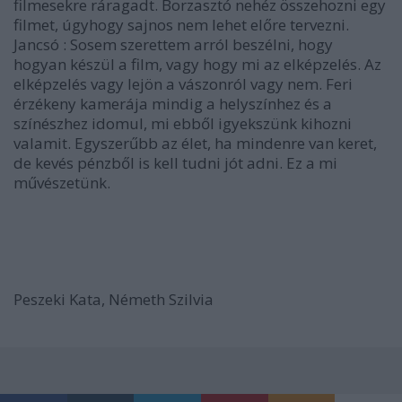
filmesekre ráragadt. Borzasztó nehéz összehozni egy
filmet, úgyhogy sajnos nem lehet előre tervezni.
Jancsó
: Sosem szerettem arról beszélni, hogy
hogyan készül a film, vagy hogy mi az elképzelés. Az
elképzelés vagy lejön a vászonról vagy nem. Feri
érzékeny kamerája mindig a helyszínhez és a
színészhez idomul, mi ebből igyekszünk kihozni
valamit. Egyszerűbb az élet, ha mindenre van keret,
de kevés pénzből is kell tudni jót adni. Ez a mi
művészetünk.
Peszeki Kata, Németh Szilvia