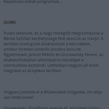
Kapolcson voltak programok....
Pulán sétálunk, és a nagy melegtől megszomjazva a
Bárka Színház kerthelyisége felé vesszük az irányt. A
kertben ücsörgünk ásványvízzel a kezünkben,
amikor hirtelen ismerős arcokra leszünk
figyelmesek. Jancsó Miklós és Grunwalsky Ferenc, az
elválaszthatatlan alkotópáros beszélget a
szomszédos asztalnál. Láthatóan nagyon jól érzik
magukat az árnyékos kertben.
Hogyan jutottak el a Művészetek Völgyébe, mi célja
van ittlétüknek?
Grunwalsky
: Én először vagyok itt, körülbelül húsz