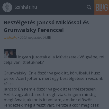
Színház.hu
Beszélgetés Jancsó Miklóssal és
Grunwalsky Ferenccel
szinhazhu
•
2003. augusztus 01.
Hogyan jutottak el a Mûvészetek Völgyébe, mi
célja van ittlétüknek?
Grunwalsky
: Én elõször vagyok itt, körülbelül húsz
perce. Azért jöttem, mert egy beszélgetésen veszünk
részt.
Jancsó
: Én nem elõször vagyok itt természetesen.
Azért vagyok itt, mert meghívtak. Engem mindig
meghívnak, akkor is itt voltam, amikor elõször
rendezték meg a fesztivált. Persze akkor még csak