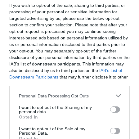
If you wish to opt-out of the sale, sharing to third parties, or
processing of your personal or sensitive information for
targeted advertising by us, please use the below opt-out
A most következő színpadi vita miről szól majd?
section to confirm your selection. Please note that after your
opt-out request is processed you may continue seeing
Jancsó
: Bérczes László kérdez majd minket, úgyhogy
interest-based ads based on personal information utilized by
nem tudom, mi lesz a program.
us or personal information disclosed to third parties prior to
your opt-out. You may separately opt-out of the further
disclosure of your personal information by third parties on the
IAB’s list of downstream participants. This information may
A 34. Filmszemlén mutatták be a Kelj fel komám, ne
also be disclosed by us to third parties on the
IAB’s List of
aludjál című filmet. Milyen volt a fogadtatás?
Downstream Participants
that may further disclose it to other
third parties.
Grunwalsky
:(nevet) Óriási siker. (már komolyan) Az
Please note that this website/app uses one or more Google
Personal Data Processing Opt Outs
utóbbi fél évben a magyar filmek között az egyik
services and may gather and store information including but
legnézettebb film.
not limited to your visit or usage behaviour. You may click to
I want to opt-out of the Sharing of my
personal data.
grant or deny consent to Google and its third-party tags to
Opted In
use your data for below specified purposes in below Google
consent section.
I want to opt-out of the Sale of my
Hogyan működik az önök alkotópárosa?
Personal Data.
Opted In