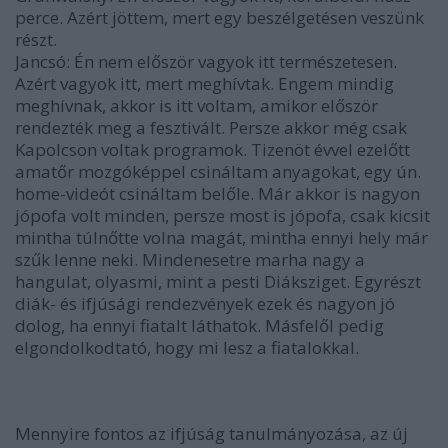
perce. Azért jöttem, mert egy beszélgetésen veszünk
részt.
Jancsó
: Én nem először vagyok itt természetesen.
Azért vagyok itt, mert meghívtak. Engem mindig
meghívnak, akkor is itt voltam, amikor először
rendezték meg a fesztivált. Persze akkor még csak
Kapolcson voltak programok. Tizenöt évvel ezelőtt
amatőr mozgóképpel csináltam anyagokat, egy ún.
home-videót csináltam belőle. Már akkor is nagyon
jópofa volt minden, persze most is jópofa, csak kicsit
mintha túlnőtte volna magát, mintha ennyi hely már
szűk lenne neki. Mindenesetre marha nagy a
hangulat, olyasmi, mint a pesti Diáksziget. Egyrészt
diák- és ifjúsági rendezvények ezek és nagyon jó
dolog, ha ennyi fiatalt láthatok. Másfelől pedig
elgondolkodtató, hogy mi lesz a fiatalokkal.
Mennyire fontos az ifjúság tanulmányozása, az új