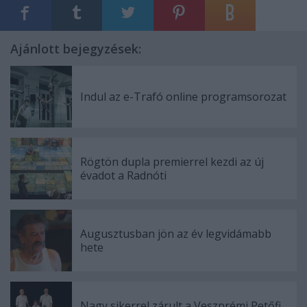
Ajánlott bejegyzések:
Indul az e-Trafó online programsorozat
Rögtön dupla premierrel kezdi az új
évadot a Radnóti
Augusztusban jön az év legvidámabb
hete
Nagy sikerrel zárult a Veszprémi Petőfi