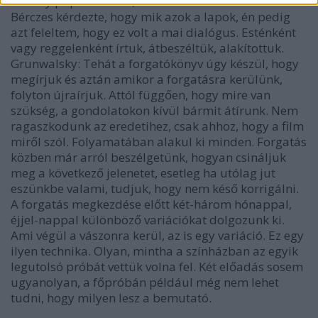
néhány papírdarabot, amin az én kézírásom volt.
Bérczes kérdezte, hogy mik azok a lapok, én pedig
azt feleltem, hogy ez volt a mai dialógus. Esténként
vagy reggelenként írtuk, átbeszéltük, alakítottuk.
Grunwalsky
: Tehát a forgatókönyv úgy készül, hogy
megírjuk és aztán amikor a forgatásra kerülünk,
folyton újraírjuk. Attól függően, hogy mire van
szükség, a gondolatokon kívül bármit átírunk. Nem
ragaszkodunk az eredetihez, csak ahhoz, hogy a film
miről szól. Folyamatában alakul ki minden. Forgatás
közben már arról beszélgetünk, hogyan csináljuk
meg a következő jelenetet, esetleg ha utólag jut
eszünkbe valami, tudjuk, hogy nem késő korrigálni.
A forgatás megkezdése előtt két-három hónappal,
éjjel-nappal különböző variációkat dolgozunk ki.
Ami végül a vászonra kerül, az is egy variáció. Ez egy
ilyen technika. Olyan, mintha a színházban az egyik
legutolsó próbát vettük volna fel. Két előadás sosem
ugyanolyan, a főpróbán például még nem lehet
tudni, hogy milyen lesz a bemutató.