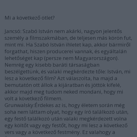
Mi a következő ötlet?
Jancsó
: Szabó István nem akárki, nagyon jelentős
személy a filmszakmában, de teljesen más körön fut,
mint mi. Ha Szabó István ihletet kap, akkor bármiről
forgathat, hiszen producerei vannak, és egyáltalán
lehetőséget kap (persze nem Magyarországon).
Nemrég egy kisebb baráti társaságban
beszélgettünk, és valaki megkérdezte tőle: István, mi
lesz a következő film? Azt válaszolta, ha majd a
bemutatón ott állok a kijáratban és jöttök kifelé,
akkor majd meg tudom neked mondani, hogy mi
volt a következő filmem.
Grunwalsky
:Érdekes az is, hogy életem során még
soha nem láttam olyat, hogy egy író találkozó után,
egy festő találkozó után valaki megkérdezett volna
egy költőt vagy egy festőt, hogy mi lesz a következő
vers vagy a következő festmény. Ez valahogy a