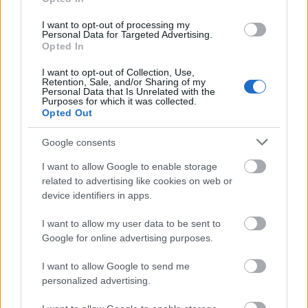
Grunwalsky
: Körülbelül harminc éve csináljuk együtt
I want to opt-out of processing my
a dolgainkat, akkor még asszisztens voltam Miki
Personal Data for Targeted Advertising.
oldalán. 1963 óta vagyunk elválaszthatatlanok.
Opted In
Jancsó
: Azt már nehezebb lenne megfogalmazni,
I want to opt-out of Collection, Use,
hogy munkakapcsolatból lett a barátság vagy
Retention, Sale, and/or Sharing of my
fordítva. Ezt valószínűleg minden táncdalénekes
Personal Data that Is Unrelated with the
Purposes for which it was collected.
meg tudná válaszolni, de én nem. Egyáltalán arról
Opted Out
sem tudnék mit mondani, hogy mi a barátság. Azt
hiszem, valahogy együtt alakult.
Google consents
I want to allow Google to enable storage
related to advertising like cookies on web or
Scherer Péterrel és Mucsi Zoltánnal nagyon sokat
device identifiers in apps.
dolgoznak együtt. Hogyan választanak színészeket?
I want to allow my user data to be sent to
Jancsó
Google for online advertising purposes.
: Nem válogattuk a szereplőket. Úgy írjuk meg
a filmeket, hogy nem kell választanunk. Rájuk
I want to allow Google to send me
szabjuk a szerepeket. Nagyon jól tudunk velük
personalized advertising.
dolgozni, ezért is csináljuk.