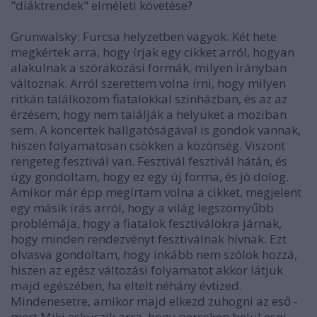
"diáktrendek" elméleti követése?
Grunwalsky
: Furcsa helyzetben vagyok. Két hete
megkértek arra, hogy írjak egy cikket arról, hogyan
alakulnak a szórakozási formák, milyen irányban
változnak. Arról szerettem volna írni, hogy milyen
ritkán találkozom fiatalokkal színházban, és az az
érzésem, hogy nem találják a helyüket a moziban
sem. A koncertek hallgatóságával is gondok vannak,
hiszen folyamatosan csökken a közönség. Viszont
rengeteg fesztivál van. Fesztivál fesztivál hátán, és
úgy gondoltam, hogy ez egy új forma, és jó dolog.
Amikor már épp megírtam volna a cikket, megjelent
egy másik írás arról, hogy a világ legszörnyűbb
problémája, hogy a fiatalok fesztiválokra járnak,
hogy minden rendezvényt fesztiválnak hívnak. Ezt
olvasva gondoltam, hogy inkább nem szólok hozzá,
hiszen az egész változási folyamatot akkor látjuk
majd egészében, ha eltelt néhány évtized.
Mindenesetre, amikor majd elkezd zuhogni az eső -
mert Miki esküszik arra, hogy perceken belül esni