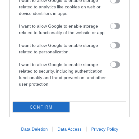
I want to allow Google to enable storage
related to analytics like cookies on web or
device identifiers in apps.
A forgatásokon mennyire tartják magukat az előre
megírt forgatókönyvhöz? Mennyi az improvizáció a
I want to allow Google to enable storage
jelenetek felvételénél?
related to functionality of the website or app.
Jancsó
: Borzalmasan mély kérdés ez és borzalmasan
I want to allow Google to enable storage
szakmai. Elmesélek ehhez kapcsolódóan egy
related to personalization.
történetet. Az Utolsó vacsora című film egy furcsa
helyszínen játszódott. A budai hegyoldalban van egy
I want to allow Google to enable storage
nagyon nagy elhagyatott épület. Azelőtt
related to security, including authentication
szakszervezeti üdülő volt. Mivel nem tudták senkinek
functionality and fraud prevention, and other
eladni, illetve sokszor adták el sok mindenkinek, sok
user protection.
tulajdonosa volt, de üresen hagyták. A film nagy
részét ott forgattuk. Fantasztikus hely. Bérczes
László, a Bárka Színházból írni szeretett volna a
CONFIRM
Hajónaplóba a forgatásról. Megkérdezte Scherer
Pétert, hogy ma mit vesznek fel. Scherer nem tudott
válaszolni, ezért Bérczes megkérdezte, hol van a
Data Deletion
Data Access
Privacy Policy
forgatókönyv. Scherer körbenézett, és látott a földön