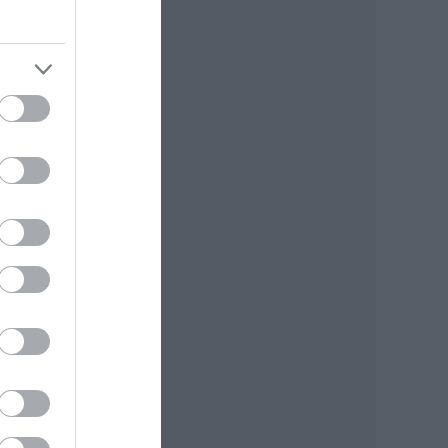
m
ekem
nki