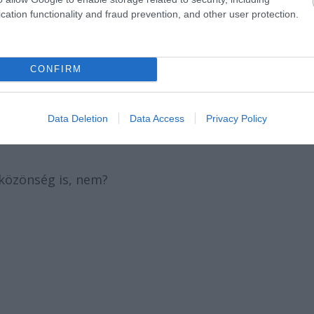
cation functionality and fraud prevention, and other user protection.
CONFIRM
ld be. Hagyod a sajtókapcsolatokat.
is nagyon élvezem.
Data Deletion
Data Access
Privacy Policy
 közönség is, nem?