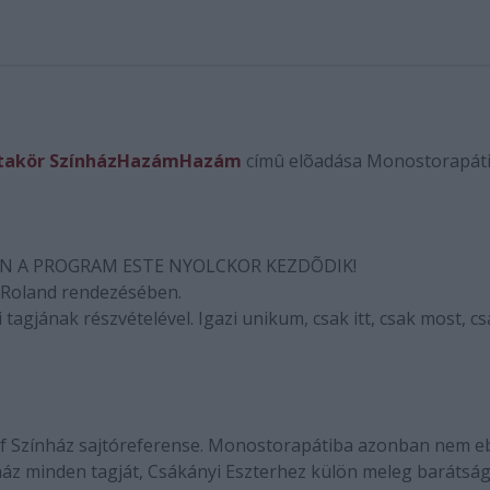
takör Színház
HazámHazám
címû elõadása Monostorapáti
 A PROGRAM ESTE NYOLCKOR KEZDÕDIK!
 Roland rendezésében.
agjának részvételével. Igazi unikum, csak itt, csak most, cs
sef Színház sajtóreferense. Monostorapátiba azonban nem 
nház minden tagját, Csákányi Eszterhez külön meleg barátsá