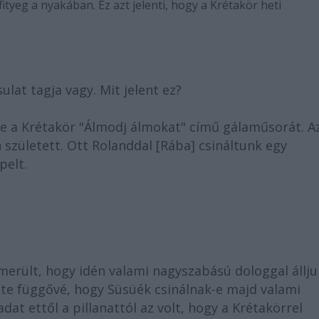
ityeg a nyakában. Ez azt jelenti, hogy a Krétakör heti
lat tagja vagy. Mit jelent ez?
e a Krétakör "Álmodj álmokat" című gálaműsorát. A
 született. Ott Rolanddal [Rába] csináltunk egy
pelt.
lmerült, hogy idén valami nagyszabású dologgal állj
tette függővé, hogy Süsüék csinálnak-e majd valami
dat ettől a pillanattól az volt, hogy a Krétakörrel