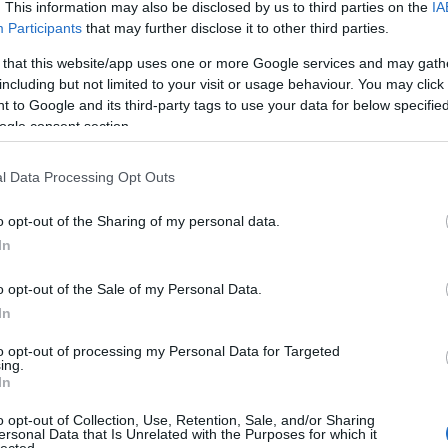
. This information may also be disclosed by us to third parties on the
IA
 eszedbe?
Participants
that may further disclose it to other third parties.
 that this website/app uses one or more Google services and may gath
je: abban ő eljátssza a nagy dívát. Most valami egés
including but not limited to your visit or usage behaviour. You may click 
zúttal valóban olyasmit ad elő, amit még soha. Ennél
 to Google and its third-party tags to use your data for below specifi
em, mert akkor oda a meglepetés.
ogle consent section.
l Data Processing Opt Outs
y Rolanddal ketten?
o opt-out of the Sharing of my personal data.
In
ljon parttalanná a dolog, aztán megmutogattam neki
o opt-out of the Sale of my Personal Data.
 vagy stílus, és én utánajártam. Például a sátorról
In
től - igazán adja magát. Lilla viszont Brechtet szere
to opt-out of processing my Personal Data for Targeted
ing.
In
o opt-out of Collection, Use, Retention, Sale, and/or Sharing
ersonal Data that Is Unrelated with the Purposes for which it
lected.