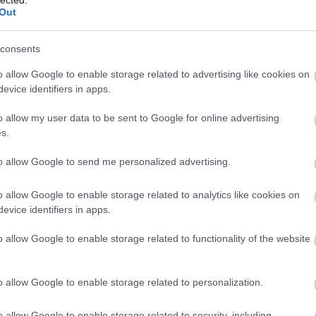
ltatok ki, végül egyetlen amerikai musical-szám se
Out
consents
i számokkal, miközben annyi jó magyar dal van. N
Ránki György "Bolhatwist"- je, amelyet eredetileg
o allow Google to enable storage related to advertising like cookies on
evice identifiers in apps.
y régi kedvencem, kattogós kislemezeken. Ezeket se
ásni őket.
o allow my user data to be sent to Google for online advertising
s.
to allow Google to send me personalized advertising.
o allow Google to enable storage related to analytics like cookies on
evice identifiers in apps.
.
o allow Google to enable storage related to functionality of the website
o allow Google to enable storage related to personalization.
o allow Google to enable storage related to security, including