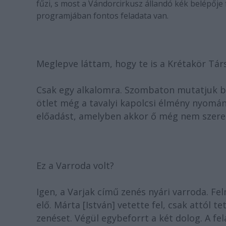
fűzi, s most a Vándorcirkusz állandó kék belépője f
programjában fontos feladata van.
Meglepve láttam, hogy te is a Krétakör Társu
Csak egy alkalomra. Szombaton mutatjuk b
ötlet még a tavalyi kapolcsi élmény nyomán
előadást, amelyben akkor ő még nem szere
Ez a Varroda volt?
Igen, a Varjak című zenés nyári varroda. Fe
elő. Márta [István] vetette fel, csak attól 
zenéset. Végül egybeforrt a két dolog. A fela