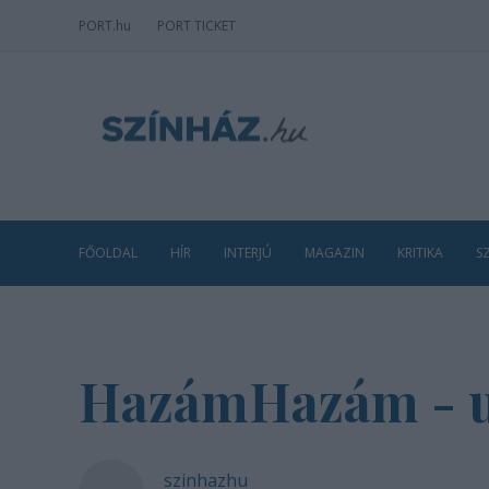
PORT
.hu
PORT TICKET
FŐOLDAL
HÍR
INTERJÚ
MAGAZIN
KRITIKA
S
HazámHazám - u
szinhazhu