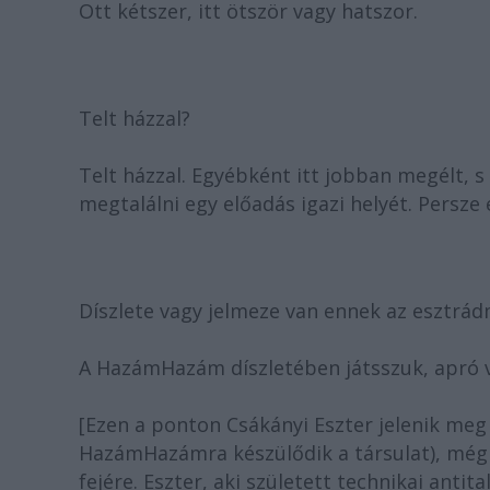
Ott kétszer, itt ötször vagy hatszor.
Telt házzal?
Telt házzal. Egyébként itt jobban megélt, 
megtalálni egy előadás igazi helyét. Persze
Díszlete vagy jelmeze van ennek az esztrá
A HazámHazám díszletében játsszuk, apró vál
[Ezen a ponton Csákányi Eszter jelenik meg
HazámHazámra készülődik a társulat), még
fejére. Eszter, aki született technikai antit