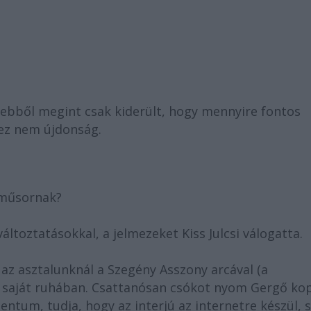
s ebből megint csak kiderült, hogy mennyire fontos
 ez nem újdonság.
dműsornak?
toztatásokkal, a jelmezeket Kiss Julcsi válogatta.
 az asztalunknál a Szegény Asszony arcával (a
 saját ruhában. Csattanósan csókot nyom Gergő ko
alentum, tudja, hogy az interjú az internetre készül, s