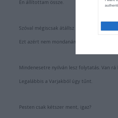
Én állítottam össze.
authenti
Szóval mégiscsak átállsz dramaturgnak, val
Ezt azért nem mondanám. De ezt a munkát 
Mindenesetre nyilván lesz folytatás. Van rá
Legalábbis a Varjakból úgy tűnt.
Pesten csak kétszer ment, igaz?