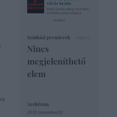
vörös bestia
Pikali Gerda talpig vörösben,
a férfiak pedig nyakig a
pácban - az Újszínházban!
hirdetés
Színházi premierek
Nincs
z
megjeleníthető
elem
unk
Archívum
2020 november
(
2
)