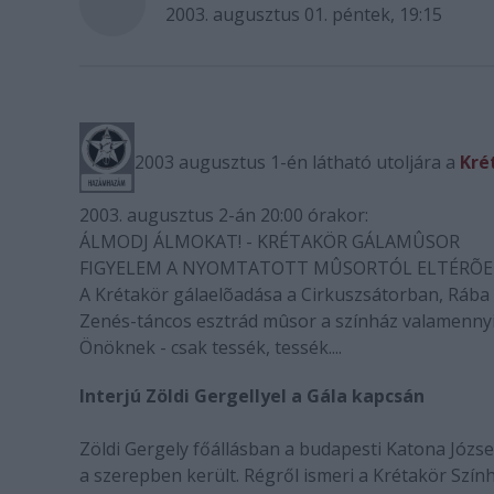
2003. augusztus 01. péntek, 19:15
2003 augusztus 1-én látható utoljára a
Kré
2003. augusztus 2-án 20:00 órakor:
ÁLMODJ ÁLMOKAT! - KRÉTAKÖR GÁLAMÛSOR
FIGYELEM A NYOMTATOTT MÛSORTÓL ELTÉRÕEN
A Krétakör gálaelõadása a Cirkuszsátorban, Rába
Zenés-táncos esztrád mûsor a színház valamennyi t
Önöknek - csak tessék, tessék....
Interjú Zöldi Gergellyel a Gála kapcsán
Zöldi Gergely főállásban a budapesti Katona Józ
a szerepben került. Régről ismeri a Krétakör Szí