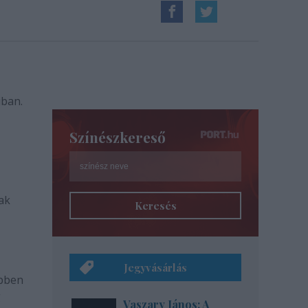
ban.
Színészkereső
ak
Keresés
Jegyvásárlás
ebben
g
Vaszary János: A