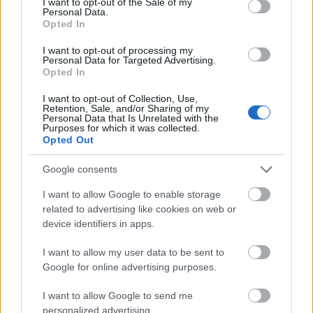
I want to opt-out of the Sale of my
Júlia........................ Varga Gabi
Personal Data.
Opted In
Dajka..................... Spolarics Andrea
Lőrinc barát........... Kovács Lajos
I want to opt-out of processing my
Capulet................... Ujlaki Dénes m.v.
Personal Data for Targeted Advertising.
Lady Capulet......... Ráckevei Anna m.v.
Opted In
Mercutio.................. Ollé Erik
I want to opt-out of Collection, Use,
Benvolio.................. Végh Zsolt m.v.
Retention, Sale, and/or Sharing of my
Tybalt..................... Szikszai Rémusz
Personal Data that Is Unrelated with the
Purposes for which it was collected.
Paris, Tolmács........ Tausz Péter
Opted Out
Escalus................... Kardos Róbert
Kórus, 1. Őr, Patikus,
Google consents
Capulet nagybátyja. Kőmíves Sándor m.v.
Péter........................ Lucskay Róbert
I want to allow Google to enable storage
related to advertising like cookies on web or
Montague................ Gados Béla
device identifiers in apps.
Valamint: őrök, polgárok, zenészek, szolgák
I want to allow my user data to be sent to
Balogh Péter, Bíró Attila, Bodor Richárd,
Google for online advertising purposes.
Gazda Bence m.v., Éry-Kovács Zsanna, Fige Tamás,
Horváth Kristóf, Kiss Katalin, Kiss Réka Judit, Kecskés
I want to allow Google to send me
Mihály, Murzsa Renáta, Müller Ádám, Orczy Géza
personalized advertising.