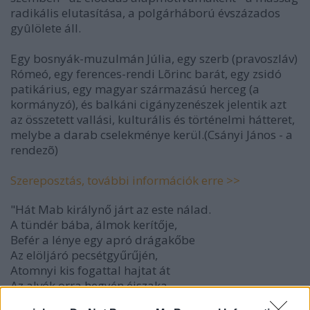
radikális elutasítása, a polgárháború évszázados
gyûlölete áll.
Egy bosnyák-muzulmán Júlia, egy szerb (pravoszláv)
Rómeó, egy ferences-rendi Lõrinc barát, egy zsidó
patikárius, egy magyar származású herceg (a
kormányzó), és balkáni cigányzenészek jelentik azt
az összetett vallási, kulturális és történelmi hátteret,
melybe a darab cselekménye kerül.(Csányi János - a
rendezõ)
Szereposztás, további információk erre >>
"Hát Mab királynő járt az este nálad.
A tündér bába, álmok kerítője,
Befér a lénye egy apró drágakőbe
Az elöljáró pecsétgyűrűjén,
Atomnyi kis fogattal hajtat át
Az alvók orra hegyén éjszaka.
A hintaja egy üres mogyoróhéj,