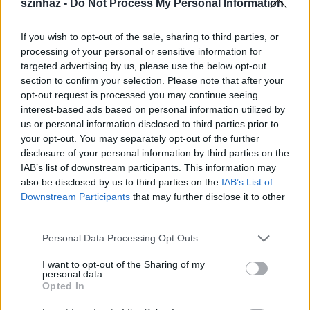
szinhaz -
Do Not Process My Personal Information
Mit mókus ács, vagy öreg lárva gyárt,
Kik tündér bognárok már réges-régen;
A kerék-küllő kaszáspókok lába,
If you wish to opt-out of the sale, sharing to third parties, or
A kocsiponyva hártyás szöcske szárny,
processing of your personal or sensitive information for
S a legfinomabb pókháló a hám,
targeted advertising by us, please use the below opt-out
A kantár vizes holdsugár, az ostor-
section to confirm your selection. Please note that after your
opt-out request is processed you may continue seeing
Nyél tücsök csont, szíja pókfonál,
interest-based ads based on personal information utilized by
A kocsis szúnyog, zöld libériában,
us or personal information disclosed to third parties prior to
Parányibb, mint a kis kövér kukac,
your opt-out. You may separately opt-out of the further
Mit rest cseléd az ujjából kiváj;
disclosure of your personal information by third parties on the
Így vágtat át ő minden éjszakán
IAB’s list of downstream participants. This information may
Szeretők agyán, s álmuk szenvedély"
also be disclosed by us to third parties on the
IAB’s List of
Downstream Participants
that may further disclose it to other
(részlet Csányi János fordításából)
third parties.
Please note that this website/app uses one or more Google
Personal Data Processing Opt Outs
services and may gather and store information including but
not limited to your visit or usage behaviour. You may click to
I want to opt-out of the Sharing of my
personal data.
grant or deny consent to Google and its third-party tags to
Opted In
use your data for below specified purposes in below Google
Rómeó.................. Balázs Zoltán
consent section.