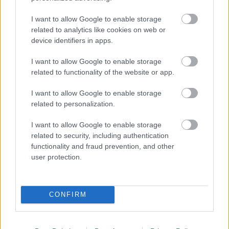
m.v., Pásztor Tibor, Pélyi György, Sulyok Judit, Simon
Attila, Szabó Gábor, Tóth Zoltán, Polnauer Flóra,
I want to allow Google to enable storage
Szabó Zoltán m.v., Törőcsik Tamás
related to analytics like cookies on web or
device identifiers in apps.
Díszlet: Csányi János,Bozóki Mara m.v.
Gépezetek: Pataki Zoltán, Majoros Gyula m.v.
I want to allow Google to enable storage
Jelmez: Kárpáti Enikő m.v.
related to functionality of the website or app.
Zene, hangzás:Faragó Béla (boszniai népzene)
Mozgás: Uray Péter m.v.
I want to allow Google to enable storage
related to personalization.
Irodalmi munkatárs: Lengyel Anna m.v.
Kulturális szakértők: Ljubica Ostojic m.v., (BiH)
I want to allow Google to enable storage
Homolya Borbála
related to security, including authentication
Fény: Pallagi Mihály,Lendvay Károly
functionality and fraud prevention, and other
Hang: Voronkó Miklós,Hofgesang Péter
user protection.
Kellék: Tölli Judit,Juhász Ildikó
Asszisztens: Hajós Eszter,Lengyel Csaba
RENDEZŐ:CSÁNYI JÁNOS
CONFIRM