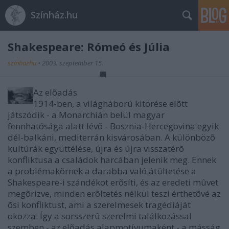
Színház.hu
Shakespeare: Rómeó és Júlia
szinhazhu
•
2003. szeptember 15.
Az elõadás
1914-ben, a világháború kitörése elõtt
játszódik - a Monarchián belül magyar
fennhatósága alatt lévõ - Bosznia-Hercegovina egyik
dél-balkáni, mediterrán kisvárosában. A különbözõ
kultúrák együttélése, újra és újra visszatérõ
konfliktusa a családok harcában jelenik meg. Ennek
a problémakörnek a darabba való átültetése a
Shakespeare-i szándékot erõsíti, és az eredeti mûvet
megõrizve, minden erõltetés nélkül teszi érthetõvé az
õsi konfliktust, ami a szerelmesek tragédiáját
okozza. Így a sorsszerû szerelmi találkozással
szemben - az elõadás alapmotívumaként - a másság