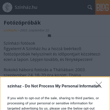
Színház.hu
Fotózópróbák
szinhazhu
•
2003. szeptember 22.
Színházi fotósok
figyelem! A Színház.hu a hozzá beérkezõ
fotózópróbák helyszíneit és idõpontjait közzéteszi
ezen a lapon. Lépjen tovább, és fényképezzen!
Rokokó háború fotózás a Tháliában: 2003.
szeptember 24. 18-20 óra között, Thália
nagyszínpad.
-------------------------
szinhaz -
Do Not Process My Personal Information
2003. szeptember 24-én, szerdán, 11 órakor fotós
If you wish to opt-out of the sale, sharing to third parties, or
próbát tartunk, melyre szeretettel várjuk a lap
processing of your personal or sensitive information for
fotósát. Helyszín: Bárka Színház - Vívóterem, Bp.,
targeted advertising by us, please use the below opt-out