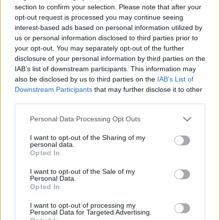
1082. Üllői út 82.
section to confirm your selection. Please note that after your
Kérem, hogy megjelenési szándékát jelezze a 06-70-
opt-out request is processed you may continue seeing
312-7073 as telefonszámon.
interest-based ads based on personal information utilized by
us or personal information disclosed to third parties prior to
your opt-out. You may separately opt-out of the further
-------------------------
disclosure of your personal information by third parties on the
IAB’s list of downstream participants. This information may
also be disclosed by us to third parties on the
IAB’s List of
Downstream Participants
that may further disclose it to other
third parties.
Please note that this website/app uses one or more Google
Personal Data Processing Opt Outs
services and may gather and store information including but
not limited to your visit or usage behaviour. You may click to
I want to opt-out of the Sharing of my
personal data.
grant or deny consent to Google and its third-party tags to
Opted In
use your data for below specified purposes in below Google
consent section.
I want to opt-out of the Sale of my
Personal Data.
Ajánlott bejegyzések:
Opted In
I want to opt-out of processing my
Rögtön dupla premierrel kezdi az új
Personal Data for Targeted Advertising.