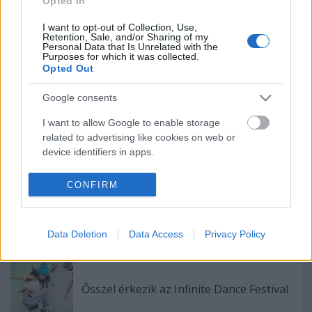
Opted In
évadot a Radnóti
I want to opt-out of Collection, Use,
Retention, Sale, and/or Sharing of my
Personal Data that Is Unrelated with the
Purposes for which it was collected.
Augusztusban jön az év legvidámabb
Opted Out
hete
Google consents
I want to allow Google to enable storage
Kamaradarabok, kortárs drámák,
related to advertising like cookies on web or
koncertszínház a Teátrumban
device identifiers in apps.
I want to allow my user data to be sent to
CONFIRM
Google for online advertising purposes.
Nagy sikerrel zárult a Veszprémi Petőfi
Színház érzékenyítő fesztiválja
I want to allow Google to send me
Data Deletion
Data Access
Privacy Policy
personalized advertising.
I want to allow Google to enable storage
related to analytics like cookies on web or
Ősszel érkezik az Infinite Dance Festival
device identifiers in apps.