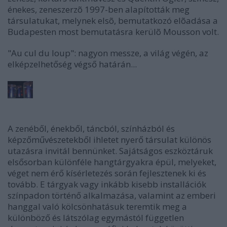
énekes, zeneszerzõ 1997-ben alapították meg
társulatukat, melynek elsõ, bemutatkozó elõadása a
Budapesten most bemutatásra kerülõ Mousson volt.
"Au cul du loup": nagyon messze, a világ végén, az
elképzelhetőség végső határán...
A zenéből, énekből, táncból, színházból és
képzőművészetekből ihletet nyerő társulat különös
utazásra invitál bennünket. Sajátságos eszköztáruk
elsősorban különféle hangtárgyakra épül, melyeket,
véget nem érő kísérletezés során fejlesztenek ki és
tovább. E tárgyak vagy inkább kisebb installációk
színpadon történő alkalmazása, valamint az emberi
hanggal való kölcsönhatásuk teremtik meg a
különböző és látszólag egymástól független