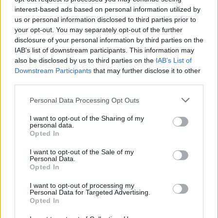
interest-based ads based on personal information utilized by
A Mousson (Monszun) egy távoli, a szélsőséges
us or personal information disclosed to third parties prior to
időjárási viszonyok és az iparosítás által feldúlt
your opt-out. You may separately opt-out of the further
ázsiai vidéken játszódik. A darab szereplői itt kísérlik
disclosure of your personal information by third parties on the
meg - sok humorral és kitartással felvértezve
IAB’s list of downstream participants. This information may
magukat - az életben maradást. A színház, az ének, a
also be disclosed by us to third parties on the
IAB’s List of
Downstream Participants
that may further disclose it to other
zene és a mozgás határait felrúgó, ezek elemeit
third parties.
együttesen felhasználó darabban a
legváltozatosabb, látszólag egyszerű és más célt
Please note that this website/app uses one or more Google
Personal Data Processing Opt Outs
szolgáló tárgyak kerülnek színre és szólalnak meg.
services and may gather and store information including but
not limited to your visit or usage behaviour. You may click to
I want to opt-out of the Sharing of my
A Mousson olyan költőien ábrázolt képekből
personal data.
grant or deny consent to Google and its third-party tags to
Opted In
összeálló előadás, melyben a rendezés, a
use your data for below specified purposes in below Google
koreográfia és a zeneszerzés az emberi hang, a
consent section.
I want to opt-out of the Sale of my
mozgás és a zaj legszervesebb egységét teremti
Personal Data.
Opted In
meg, tekintve, hogy a szereplők legkisebb
mozdulata, helyváltoztatása is kihatással van a
I want to opt-out of processing my
színpadon éppen jelenlévő tárgyból vagy tárgyak
Personal Data for Targeted Advertising.
együtteséből kicsalogatott hangra. A
Opted In
hanginstallációk látványa annyira változatos és