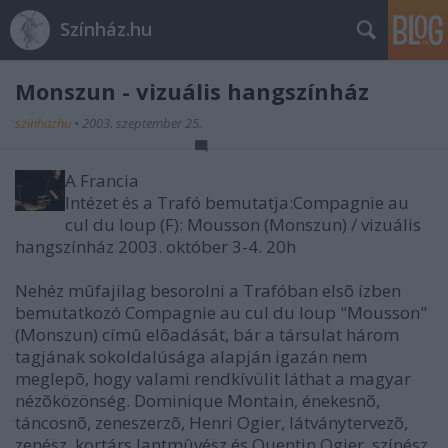
Színház.hu
Monszun - vizuális hangszínház
szinhazhu
•
2003. szeptember 25.
A Francia
Intézet és a Trafó bemutatja:Compagnie au
cul du loup (F): Mousson (Monszun) / vizuális
hangszínház 2003. október 3-4. 20h
Nehéz mûfajilag besorolni a Trafóban elsõ ízben
bemutatkozó Compagnie au cul du loup "Mousson"
(Monszun) címû elõadását, bár a társulat három
tagjának sokoldalúsága alapján igazán nem
meglepõ, hogy valami rendkívülit láthat a magyar
nézõközönség. Dominique Montain, énekesnõ,
táncosnõ, zeneszerzõ, Henri Ogier, látványtervezõ,
zenész, kortárs lantmûvész és Quentin Ogier, színész,