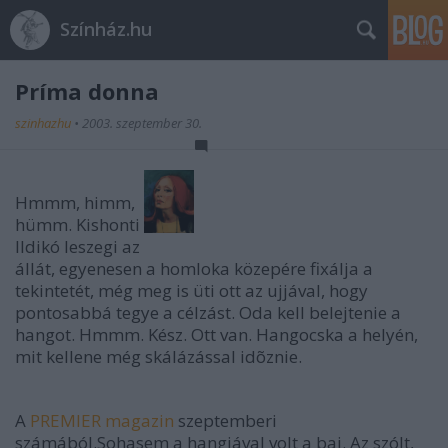
Színház.hu
Príma donna
szinhazhu
•
2003. szeptember 30.
Hmmm, himm,
hümm. Kishonti
Ildikó leszegi az
állát, egyenesen a homloka közepére fixálja a
tekintetét, még meg is üti ott az ujjával, hogy
pontosabbá tegye a célzást. Oda kell belejtenie a
hangot. Hmmm. Kész. Ott van. Hangocska a helyén,
mit kellene még skálázással idõznie.
A
PREMIER magazin
szeptemberi
számából.Sohasem a hangjával volt a baj. Az szólt,