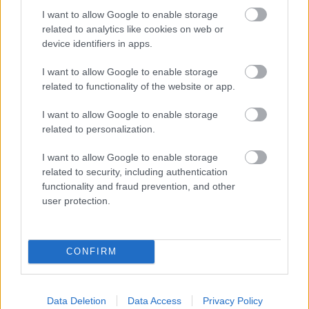
szétmart torokból suttogja: a csókot, a dalt meg nem
I want to allow Google to enable storage
bántam én. Utána kis tánc.
related to analytics like cookies on web or
device identifiers in apps.
Kishonti és a közönsége köszönőviszonyban van
egymással, Elzivel, Piaffal, Streisanddal, Minnellivel
I want to allow Google to enable storage
és a többi boszorkánnyal, akik nélkül Kishonti már
related to functionality of the website or app.
az utcára sem tudna kimenni. Egyszemélyessé
szűkült színházában Oscar-díjnál lejjebb nem
I want to allow Google to enable storage
szerződtetett színészt. Akinek nem jutott díj mégsem,
related to personalization.
az legalább néhány, egyre jobban sikerült
öngyilkossággal tudhat elszámolni. Kishonti ízlése
I want to allow Google to enable storage
tévedhetetlen, és a démonai is azok. Akik hétköznapi
related to security, including authentication
természetességgel mozognak az életben, szólnak
functionality and fraud prevention, and other
hozzá, ő beszélget velük. Élők vagy holtak, személyes
user protection.
ismerősök vagy nagy elődök, Kishontinál mind
összejönnek egy korty teára, vagy egy röpke
gratulációra az öltözőjében. Mert a Kishontinak
CONFIRM
akkor is van öltözője és öltöztetőnője, ha nincsen
éppen színháza. A megszokások rabja, és
megszokta, hogy ő a Kishonti.
Data Deletion
Data Access
Privacy Policy