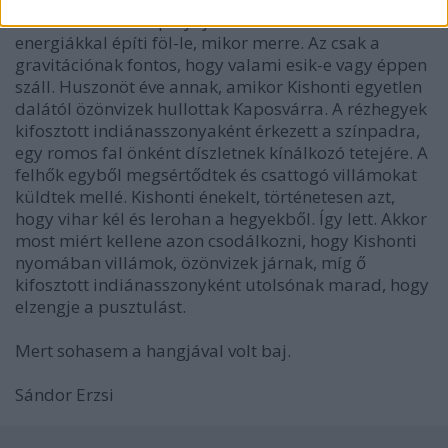
A természet alatti pályáját természetfölötti
energiákkal építi föl-le, mikor merre. Az csak a
gravitációnak fontos, hogy valami esik-e vagy éppen
száll. Huszonöt éve annak, amikor Kishonti egyetlen
dalától özönvizek hullottak Kaposvárra. A rézhegyek
kifosztott indiánasszonyaként érkezett a színpadra,
egy romos fal önként díszletnek kínálkozó tetejére. A
felhők egyből megsértődtek és csattogó villámokat
küldtek mellé. Kishonti énekelt, történetesen azt,
hogy vihar kél és lerohan a hegyekből. Így lett. Akkor
most miért kellene azon csodálkozni, hogy Kishonti
nyomában villámok, özönvizek járnak, míg ő
kifosztott indiánasszonyként utolsónak marad, hogy
elzengje a pusztulást.
Mert sohasem a hangjával volt baj.
Sándor Erzsi