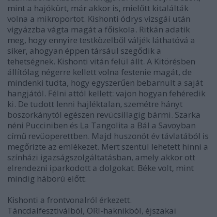
mint a hajókürt, már akkor is, mielőtt kitalálták
volna a mikroportot. Kishonti ódrys vizsgái után
vigyázzba vágta magát a főiskola. Ritkán adatik
meg, hogy ennyire testközelből váljék láthatóvá a
siker, ahogyan éppen társául szegődik a
tehetségnek. Kishonti vitán felül állt. A Kitörésben
állítólag négerre kellett volna festenie magát, de
mindenki tudta, hogy egyszerűen bebarnult a saját
hangjától. Félni attól kellett: vajon hogyan fehéredik
ki. De tudott lenni hajléktalan, szemétre hányt
boszorkánytól egészen revücsillagig bármi. Szarka
néni Pucciniben és La Tangolita a Bál a Savoyban
című revüoperettben. Majd huszonöt év távlatából is
megőrizte az emlékezet. Mert szentül lehetett hinni a
színházi igazságszolgáltatásban, amely akkor ott
elrendezni iparkodott a dolgokat. Béke volt, mint
mindig háború előtt.
Kishonti a frontvonalról érkezett.
Táncdalfesztiválból, ORI-haknikból, éjszakai