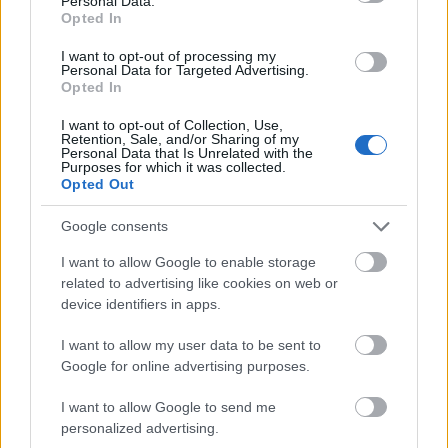
Personal Data.
színpadra.
Opted In
Színigazgatók és rendezők nem győzték cipelni a
I want to opt-out of processing my
Personal Data for Targeted Advertising.
nagy meszesvödröt, hogy két erélyes pemzlivonással
Opted In
megpróbálják végre áthúzni a Kishontit.
I want to opt-out of Collection, Use,
Retention, Sale, and/or Sharing of my
Érvényteleníteni, elejét venni.
Personal Data that Is Unrelated with the
Purposes for which it was collected.
Opted Out
Kihúzták alóla az utolsó színpaddeszkát is. De a
közönségét nem tudták. Annak kollektív
Google consents
emlékezetébe szépen belemarta magát első
önmagából kivetkőzött hangjai óta. Az nem szűnik
I want to allow Google to enable storage
meg utána menni, akárha egyszemélyes önálló esttel
related to advertising like cookies on web or
ajándékozza meg. Mert Kishonti nem föllép, nem
device identifiers in apps.
játszik, hanem szétosztja magát, az életét, a
történeteit, a hangjában lakó nemzetközi
I want to allow my user data to be sent to
megasztárokat. Kishontinál a show-business
Google for online advertising purposes.
csillámporához vér tapad, a flitterek tükörcsillogása
I want to allow Google to send me
össze-csikorított vigyorgást ver vissza. Nála Elzi
personalized advertising.
Cselsziben nem a gintől, hanem a gégeráktól