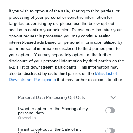
A Kishontinak egyenes út járt volna. Valódi
If you wish to opt-out of the sale, sharing to third parties, or
operettprimadonnaság, mert magától értetődően
processing of your personal or sensitive information for
játszotta magát középre apróbb
targeted advertising by us, please use the below opt-out
megpróbáltatásokban is. Nem szöszmötölt sokat.
section to confirm your selection. Please note that after your
Csak bement a színpadra. Ahová beért, ott volt a
opt-out request is processed you may continue seeing
színpad közepe. Legfeljebb fejre állt az előadás. Azé
interest-based ads based on personal information utilized by
a felelősség, aki nem képes kezelni, tologatni a
us or personal information disclosed to third parties prior to
súlyokat. Kishonti nem akadt rendezőjére.
your opt-out. You may separately opt-out of the further
Súgólyukba bújtak előle, konyakokba menekültek.
disclosure of your personal information by third parties on the
Tehetségtelenségükért az önmagával kellemetlenül
IAB’s list of downstream participants. This information may
maximalista Kishontit tették felelőssé.
also be disclosed by us to third parties on the
IAB’s List of
Gyávaságukban a mindig kézre álló primadonna-
Downstream Participants
that may further disclose it to other
klónokhoz futottak. A clown-primadonna
third parties.
meghaladta erejüket és képzelőerejüket is. Mert a
Please note that this website/app uses one or more Google
hang, a viselet, a modor mellé Kishontit még átkozott
Personal Data Processing Opt Outs
services and may gather and store information including but
humorral is megverte az Istene. Szarkasztikus,
not limited to your visit or usage behaviour. You may click to
I want to opt-out of the Sharing of my
cinikus ön- és közgúnnyal, ami elől nincs mód
personal data.
grant or deny consent to Google and its third-party tags to
elugrani. Ha saját magát veszi célba, azért, ha meg
Opted In
use your data for below specified purposes in below Google
más jelenik meg hajszálra beállított célkeresztjében,
consent section.
I want to opt-out of the Sale of my
hát, jaj annak, utcára se menjen aznap, nem hogy