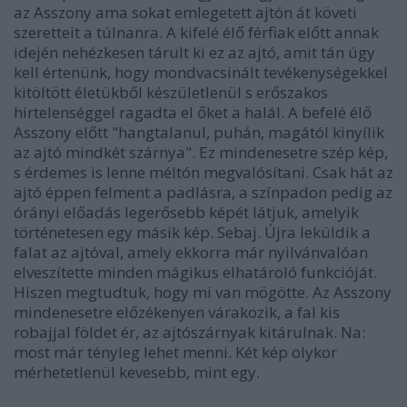
az Asszony ama sokat emlegetett ajtón át követi
szeretteit a túlnanra. A kifelé élő férfiak előtt annak
idején nehézkesen tárult ki ez az ajtó, amit tán úgy
kell értenünk, hogy mondvacsinált tevékenységekkel
kitöltött életükből készületlenül s erőszakos
hirtelenséggel ragadta el őket a halál. A befelé élő
Asszony előtt "hangtalanul, puhán, magától kinyílik
az ajtó mindkét szárnya". Ez mindenesetre szép kép,
s érdemes is lenne méltón megvalósítani. Csak hát az
ajtó éppen felment a padlásra, a színpadon pedig az
órányi előadás legerősebb képét látjuk, amelyik
történetesen egy másik kép. Sebaj. Újra leküldik a
falat az ajtóval, amely ekkorra már nyilvánvalóan
elveszítette minden mágikus elhatároló funkcióját.
Hiszen megtudtuk, hogy mi van mögötte. Az Asszony
mindenesetre előzékenyen várakozik, a fal kis
robajjal földet ér, az ajtószárnyak kitárulnak. Na:
most már tényleg lehet menni. Két kép olykor
mérhetetlenül kevesebb, mint egy.