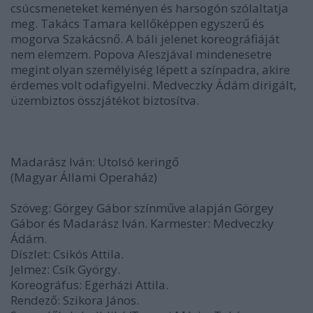
csúcsmeneteket keményen és harsogón szólaltatja
meg. Takács Tamara kellőképpen egyszerű és
mogorva Szakácsnő. A báli jelenet koreográfiáját
nem elemzem. Popova Aleszjával mindenesetre
megint olyan személyiség lépett a színpadra, akire
érdemes volt odafigyelni. Medveczky Ádám dirigált,
üzembiztos összjátékot biztosítva.
Madarász Iván: Utolsó keringő
(Magyar Állami Operaház)
Szöveg: Görgey Gábor színműve alapján Görgey
Gábor és Madarász Iván. Karmester: Medveczky
Ádám.
Díszlet: Csikós Attila.
Jelmez: Csík György.
Koreográfus: Egerházi Attila.
Rendező: Szikora János.