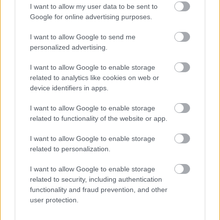
I want to allow my user data to be sent to
ariosóvá tágul, különösképpen az Asszony
Google for online advertising purposes.
monológjaiban, az elfeledett s végül újra meglelt
keringődallam felidézéseikor. A döntően harmóniai
I want to allow Google to send me
ihletettségű (értsd: homofón) zenekari letét
personalized advertising.
legtöbbször egy-egy akkord vagy hangzástömb
figurált kitöltését szolgálja. Ritka az a pillanat,
I want to allow Google to enable storage
amikor egyidejűleg különböző mozgásformák
related to analytics like cookies on web or
jelennek meg a zenekari szólamokban. A jelenetek
device identifiers in apps.
vagy jelenetrészek formájának felépítésekor
Madarász előszeretettel él a repetíció eszközével.
I want to allow Google to enable storage
Ütemnyi vagy frázisnyi egységek felelnek egy-egy
related to functionality of the website or app.
hosszabb szakasz hangvételéért: hatásosságukat az
ismétlés maximálisan próbára teszi. Igen, ebből a
I want to allow Google to enable storage
kompozíciós módból veszedelmesen hiányzik a
related to personalization.
monotóniával szembeni elővigyázatosság. A számos
extrával dúsított szimfonikus nagyzenekar
I want to allow Google to enable storage
related to security, including authentication
hangzásának homogeneitása a librettó szövegbeli és
functionality and fraud prevention, and other
strukturális ismétlődéseihez társulva őszintén szólva
user protection.
igénybe veszi a hallgató türelmét.