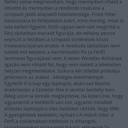
Nehéz volna megmondani, hogy mennyiben írható a
librettó és mennyiben a rendezés rovására a
színpadi játék alapvető hiteltelensége. Fried Péter
basszusára és fellépésére azért, mint mindig, most is
oda kellett figyelni. Ettől ugyan nem vált megírttá a
Férj vázlatban maradt figurája, de néhány percre
enyhült a nézőben a színpadi történések kínzó
irrelevanciájának érzése. A rendezés láthatóan nem
tudott mit kezdeni a karriertudós fiú (a Férfi)
tanmesei figurájával sem. A tenor Wendler Attilának
igazán nem róható fel, hogy nem sietett a lehetetlen
helyzet megmentésére. Szikora két ötlettel próbálja
jellemezni az alakot - kétséges eredménnyel.
Egyfelől ő is kap egy laptopot, akárcsak Basilio
énekmester a Szinetár-féle A sevillai borbély ban.
(Még azon se lennék meglepődve, ha kiderülne, hogy
ugyanarról a kellékről van szó, ugyanis mindkét
előadás laptopjára öles betűkkel ráírták, hogy IBM.
A gyengébbek kedvéért, nyilván.) A másik ötlet: a
Férfi a szólamában többször is elhangzó,
csúcshangokon kivágandó frázist, miszerint "a