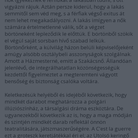
vigyázni rájuk. Aztán persze kiderül, hogy a lakás
semmitől sem véd meg, s a férfiak végső exitus át
nem lehet megakadályozni. A lakás imígyen a nők
számára értelmetlenné válik, sőt a végzet
börtöneként lepleződik le előttük. E börtönből szökik
el végül saját sorsban hívő szabad lelkük.
Börtönőrként, a külvilág házon belüli képviselőjeként
amúgy alsóbb osztálybeli asszonyságok szolgálnak.
Amott a Házmesterné, emitt a Szakácsnő. Állandóan
jelenlévő, de integrálhatatlan közönségességük
kezdettől figyelmeztet a megteremteni vágyott
bensőség és biztonság csalóka voltára.
Keletkezésük helyéből és idejéből következik, hogy
mindkét darabot meghatározza a polgári
illúziószínház, a társalgási dráma eszköztára. De
ugyanezekből következik az is, hogy a maga módján
és szintjén mindkét darab reflektál önnön
teatralitására, játszmaszerűségére. A C'est la guerre
ezt a groteszk keretjátékkal éri el; az Utolsó keringő