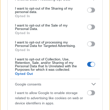
Ami azonban megint csak nehezen lenne
services and may gather and store information including but
összeegyeztethető a - mégoly sablonos -
not limited to your visit or usage behaviour. You may click to
I want to opt-out of the Sharing of my
karakterábrázolás igényével, amelynek a jelen
personal data.
grant or deny consent to Google and its third-party tags to
Opted In
librettó esetében a mellékszereplők közlései jórészt
use your data for below specified purposes in below Google
alá vannak rendelve (miután nincsenek szituációk, a
consent section.
I want to opt-out of the Sale of my
színpadon fellépőknek maguknak kell elmondaniuk,
Personal Data.
hogy ők kicsodák).
Opted In
I want to opt-out of processing my
Lehetne mindezt szatirikusan is felfogni - talán.
Personal Data for Targeted Advertising.
Madarász Iván megzenésítése mindazonáltal
Opted In
komolyan veszi irodalmi alapanyagát, s a szöveg-
I want to opt-out of Collection, Use,
zene viszonyt alapvetően a zenedráma fogalmai
Retention, Sale, and/or Sharing of my
szerint kezeli. A szövegkönyv bőbeszédűsége és
Personal Data that Is Unrelated with the
Purposes for which it was collected.
prózaisága mindenesetre nem könnyíti meg a
Opted Out
dolgát. Az énekes megszólalások túlnyomó többsége
Madarász órányi egyfelvonásosában nem más, mint
Google consents
a széles zenekari platók felett kiritmizált, gyakran
emfatikusan tág hangközlépésekben mozgó
I want to allow Google to enable storage
énekbeszéd ("recitativo accompagnato"). Ez olykor
related to advertising like cookies on web or
egyazon hangmagasságon álló recitálássá
device identifiers in apps.
egyszerűsödik; máskor melodikusan kibomló