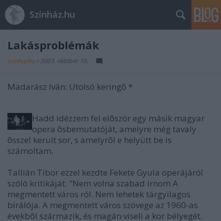
Színház.hu
Lakásproblémák
szinhazhu
•
2003. október 10.
Madarász Iván: Utolsó keringõ *
Hadd idézzem fel elõször egy másik magyar
opera õsbemutatóját, amelyre még tavaly
õsszel került sor, s amelyrõl e helyütt be is
számoltam.
Tallián Tibor ezzel kezdte Fekete Gyula operájáról
szóló kritikáját: "Nem volna szabad írnom A
megmentett város ról. Nem lehetek tárgyilagos
bírálója. A megmentett város szövege az 1960-as
évekbõl származik, és magán viseli a kor bélyegét.