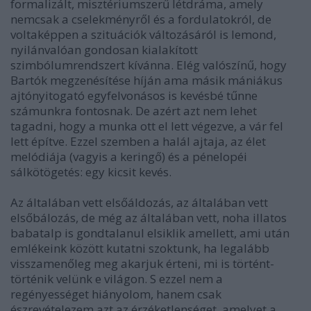
formalizált, misztériumszerű létdráma, amely
nemcsak a cselekményről és a fordulatokról, de
voltaképpen a szituációk változásáról is lemond,
nyilánvalóan gondosan kialakított
szimbólumrendszert kívánna. Elég valószínű, hogy
Bartók megzenésítése híján ama másik mániákus
ajtónyitogató egyfelvonásos is kevésbé tűnne
számunkra fontosnak. De azért azt nem lehet
tagadni, hogy a munka ott el lett végezve, a vár fel
lett építve. Ezzel szemben a halál ajtaja, az élet
melódiája (vagyis a keringő) és a pénelopéi
sálkötögetés: egy kicsit kevés.
Az általában vett elsőáldozás, az általában vett
elsőbálozás, de még az általában vett, noha illatos
babatalp is gondtalanul elsiklik amellett, ami után
emlékeink között kutatni szoktunk, ha legalább
visszamenőleg meg akarjuk érteni, mi is történt-
történik velünk e világon. S ezzel nem a
regényességet hiányolom, hanem csak
észrevételezem azt az érzéketlenséget, amelyet a