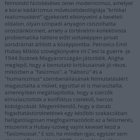
felmondó fáziskéséses zenei modernizmus, amelyet
a korai kádárizmus művészetideológiája "kritikai
realizmusként" igyekezett elkönyvelni a bevételi
oldalon, olyan színpadi anyagon csiszolhatta
oroszlánkörmeit, amely a történelmi-kollektivista
problematika háttere előtt voltaképpen privát
sorsdrámát állított a középpontba. Petrovics Emil
Hubay Miklós szövegkönyvére írt C'est la guerre -je
1944 őszének Magyarországán játszódik. Aligha
meglepő, hogy a bemutató kritikusainak jó része,
miközben a "fasizmus", a "háború" és a
"humanizmus" szembenállásának felmutatásáért
magasztalta a művet, egyúttal el is marasztalta,
amennyiben megállapította, hogy a szerzők
elmulasztották a konfliktus cselekvő, harcos
kidolgozását. Megemlítendő, hogy a darab
fogadtatástörténetének egy későbbi szakaszában
hallgatólagosan megfogalmazódott az a felismerés,
miszerint a Hubay-szöveg vajmi keveset kezd a
"fasizmussal." E szó, ha minden igaz, egyszer sem