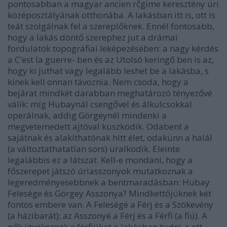
pontosabban a magyar ancien rčgime keresztény úri
középosztályának otthonába. A lakásban itt is, ott is
teát szolgálnak fel a szereplőknek. Ennél fontosabb,
hogy a lakás döntő szerephez jut a drámai
fordulatok topográfiai leképezésében: a nagy kérdés
a C'est la guerre- ben és az Utolsó keringő ben is az,
hogy ki juthat vagy legalább leshet be a lakásba, s
kinek kell onnan távoznia. Nem csoda, hogy a
bejárat mindkét darabban meghatározó tényezővé
válik: míg Hubaynál csengővel és álkulcsokkal
operálnak, addig Görgeynél mindenki a
megvetemedett ajtóval küszködik. Odabent a
sajátnak és alakíthatónak hitt élet, odakünn a halál
(a változtathatatlan sors) uralkodik. Eleinte
legalábbis ez a látszat. Kell-e mondani, hogy a
főszerepet játszó úriasszonyok mutatkoznak a
legeredményesebbnek a bentmaradásban: Hubay
Felesége és Görgey Asszonya? Mindkettőjüknek két
fontos embere van. A Feleségé a Férj és a Szökevény
(a házibarát); az Asszonyé a Férj és a Férfi (a fiú). A
nők igyekeznek e férfiúkat a lakásban tudni, s ott