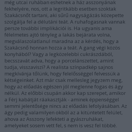
még utcai ruhában eshetnek a ház asszonyának
fekhelyére, nos, ott a legritkább esetben szoktak
Szakácsnőt tartani, aki sűrű nagyságázás közepette
szolgálja fel a délutáni teát. A ruhafogasnak vannak
persze további implikációi is. Ha ugyanis ama
félelmetes ajtó tényleg a lakás bejárata volna,
megválaszolatlanul maradna az a kérdés, hogy a
Szakácsnő honnan hozza a teát. A gang végi közös
konyhából? Vagy a legközelebbi cukrászdából,
becsszavát adva, hogy a porcelánszettet, amint
tudja, visszaviszi? A realista színpadkép sajnos
megkívánja tőlünk, hogy felelősséggel felvessük a
kétségeinket. Azt már csak mellesleg jegyzem meg,
hogy az előadás egészen jól meglenne fogas és ágy
nélkül. Az előbbi csupán akkor kap szerepet, amikor
a Férj kabátját ráakasztják - aminek éppenséggel
semmi jelentősége nincs az előadás lefolyásában. Az
ágy pedig valamilyen okból az a kitüntetett felület,
ahova az Asszony lefekteti a gyászruhákat,
amelyeket sosem vett fel, s nem is vesz fel többé.