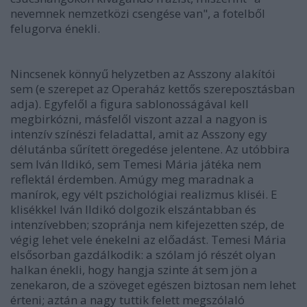
nevemnek nemzetközi csengése van", a fotelből
felugorva énekli.
Nincsenek könnyű helyzetben az Asszony alakítói
sem (e szerepet az Operaház kettős szereposztásban
adja). Egyfelől a figura sablonosságával kell
megbirkózni, másfelől viszont azzal a nagyon is
intenzív színészi feladattal, amit az Asszony egy
délutánba sűrített öregedése jelentene. Az utóbbira
sem Iván Ildikó, sem Temesi Mária játéka nem
reflektál érdemben. Amúgy meg maradnak a
manírok, egy vélt pszichológiai realizmus kliséi. E
klisékkel Iván Ildikó dolgozik elszántabban és
intenzívebben; szopránja nem kifejezetten szép, de
végig lehet vele énekelni az előadást. Temesi Mária
elsősorban gazdálkodik: a szólam jó részét olyan
halkan énekli, hogy hangja szinte át sem jön a
zenekaron, de a szöveget egészen biztosan nem lehet
érteni; aztán a nagy tuttik felett megszólaló