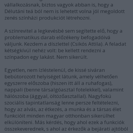
vállalkozásnak, biztos vagyok abban is, hogy a
Délutáni teá ból nem is lehetett volna jól megoldott
zenés színházi produkciót létrehozni.
A színrevitel a legkevésbé sem segítette elő, hogy a
problematikus darab előzékeny befogadóivá
váljunk. Kezdem a díszlettel (Csikós Attila). A feladat
kétségkívül nehéz volt: be kellett rendezni a
színpadon egy lakást. Nem sikerült.
Egyetlen, nem ízléstelenül, de kissé siváran
bebútorozott helyiséget látunk, amely vélhetően
egyszerre előszoba (hiszen itt áll a ruhafogas),
nappali (benne társalgóasztal fotelekkel), valamint
hálószoba (ággyal, öltözőasztallal). Nagyfokú
szociális tapintatlanság lenne persze feltételezni,
hogy az alvás, az étkezés, a munka és a társas élet
funkcióit minden magyar otthonban sikerülhet
elkülöníteni. Más kérdés, hogy ahol ezek a funkciók
összekeverednek, s ahol az érkezők a bejárati ajtóból