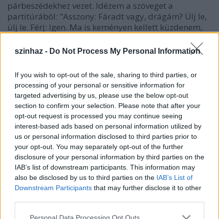
párbeszédekhez vezet. Idézem a szöveget a
partitúrából: "Asszony: Fáradt vagy, drágám? Ülj le,
ülj le. Férj: Igen. Ma is keményen kellett küzdenem,
hogy a felszínen tarthassam magam. Asszony: Hát
pihend ki magad, drágám. Mindjárt itt lesz a tea.
szinhaz -
Do Not Process My Personal Information
Férj: Az élet egyetlen küzdőtér, helyt kell állni, helyt
kell állni. Ez a dolgunk. Asszony: Hát persze drágám,
If you wish to opt-out of the sale, sharing to third parties, or
de itthon mindig kipihenheted magad."
processing of your personal or sensitive information for
targeted advertising by us, please use the below opt-out
Értem én, hogy a szereplők "elbeszélnek egymás
section to confirm your selection. Please note that after your
mellett", ahogyan azt a műsorfüzetben a szerző is
opt-out request is processed you may continue seeing
írja. Elbeszéltek már Maeterlinck Pelléas ában is,
interest-based ads based on personal information utilized by
ahol minden idők legstilizáltabb időjárási
us or personal information disclosed to third parties prior to
társalgásait olvashatja-hallhatja az ember. De meg
your opt-out. You may separately opt-out of the further
lehet közelíteni a nyelv funkciójával kapcsolatos
disclosure of your personal information by third parties on the
kételyeket és az emberi kommunikáció
IAB’s list of downstream participants. This information may
lehetetlenségének érzését a másik oldalról is,
also be disclosed by us to third parties on the
IAB’s List of
felmutatva a jelentésüket vesztett nyelvi fordulatok
Downstream Participants
that may further disclose it to other
hulladékszerűségét. Ez persze a színpadi beszéd
third parties.
funkciójának radikális újragondolását is jelentené.
Please note that this website/app uses one or more Google
Personal Data Processing Opt Outs