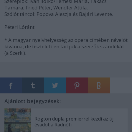
Szereplők: Iván Ildikó/Temesi Mária, Takács
Tamara, Fried Péter, Wendler Attila.
Szólót táncol: Popova Aleszja és Bajári Levente.
Péteri Lóránt
* A magyar nyelvhelyesség az opera címében névelőt
kívánna, de tiszteletben tartjuk a szerzők szándékát
(a Szerk.).
Ajánlott bejegyzések:
Rögtön dupla premierrel kezdi az új
évadot a Radnóti