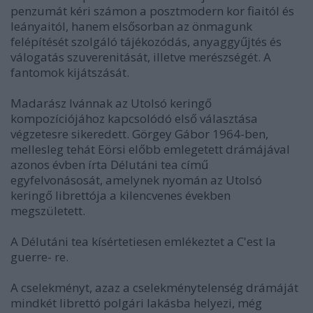
penzumát kéri számon a posztmodern kor fiaitól és
leányaitól, hanem elsősorban az önmagunk
felépítését szolgáló tájékozódás, anyaggyűjtés és
válogatás szuverenitását, illetve merészségét. A
fantomok kijátszását.
Madarász Ivánnak az Utolsó keringő
kompozíciójához kapcsolódó első választása
végzetesre sikeredett. Görgey Gábor 1964-ben,
mellesleg tehát Eörsi előbb emlegetett drámájával
azonos évben írta Délutáni tea című
egyfelvonásosát, amelynek nyomán az Utolsó
keringő librettója a kilencvenes években
megszületett.
A Délutáni tea kísértetiesen emlékeztet a C'est la
guerre- re.
A cselekményt, azaz a cselekménytelenség drámáját
mindkét librettó polgári lakásba helyezi, még