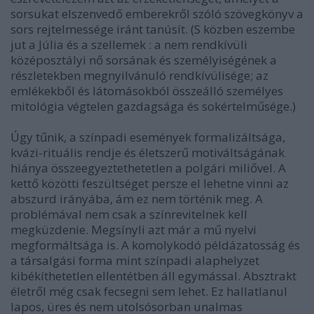
sorsukat elszenvedő emberekről szóló szövegkönyv a
sors rejtelmessége iránt tanúsít. (S közben eszembe
jut a Júlia és a szellemek : a nem rendkívüli
középosztályi nő sorsának és személyiségének a
részletekben megnyilvánuló rendkívülisége; az
emlékekből és látomásokból összeálló személyes
mitológia végtelen gazdagsága és sokértelműsége.)
Úgy tűnik, a színpadi események formalizáltsága,
kvázi-rituális rendje és életszerű motiváltságának
hiánya összeegyeztethetetlen a polgári miliővel. A
kettő közötti feszültséget persze el lehetne vinni az
abszurd irányába, ám ez nem történik meg. A
problémával nem csak a színrevitelnek kell
megküzdenie. Megsínyli azt már a mű nyelvi
megformáltsága is. A komolykodó példázatosság és
a társalgási forma mint színpadi alaphelyzet
kibékíthetetlen ellentétben áll egymással. Absztrakt
életről még csak fecsegni sem lehet. Ez hallatlanul
lapos, üres és nem utolsósorban unalmas