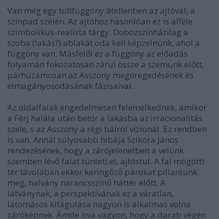
Van még egy tüllfüggöny átellenben az ajtóval, a
színpad szélén. Az ajtóhoz hasonlóan ez is afféle
szimbolikus-realista tárgy. Dobozszínházilag a
szoba (lakás?) ablakát oda kell képzelnünk, ahol a
függöny van. Másfelől ez a függöny az előadás
folyamán fokozatosan zárul össze a szemünk előtt,
párhuzamosan az Asszony megöregedésének és
elmagányosodásának fázisaival.
Az oldalfalak engedelmesen felemelkednek, amikor
a Férj halála után betör a lakásba az irracionalitás
szele, s az Asszony a régi bálról vizionál. Ez rendben
is van. Annál súlyosabb hibája Szikora János
rendezésének, hogy a zárójelenetben a velünk
szemben lévő falat tünteti el, ajtóstul. A fal mögötti
tér távolában ekkor keringőző párokat pillantunk
meg, halvány narancsszínű háttér előtt. A
látványnak, a perspektívának ez a váratlan,
látomásos kitágulása nagyon is alkalmas volna
záróképnek. Ámde írva vagyon, hogy a darab végén