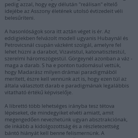
pedig azzal, hogy egy délután "reálisan" eltelő
idejébe az Asszony életének utolsó évtizedeit véli
belesűríteni.
A hasonlóságok sora itt aztán véget is ér. Az
eddigiekben felvázolt modell ugyanis Hubaynál és
Petrovicsnál csupán vázként szolgál, amelyre fel
lehet húzni a darabot, Vizavistul, katonatisztestül,
szerelmi háromszögestül. Görgeynél azonban a váz -
maga a darab. S ha e ponton tudomásul vettük,
hogy Madarász milyen drámai paradigmából
merített, észre kell vennünk azt is, hogy ezen túl az
általa választott darab e paradigmának legalábbis
vitatható értékű képviselője.
A librettó több lehetséges irányba tesz tétova
lépéseket, de mindegyiket elvéti amiatt, amit
megengedően nevezhetünk ugyan absztrakciónak,
de inkább a kidolgozottság és a részletezettség
bántó hiányát kell benne felismernünk. A