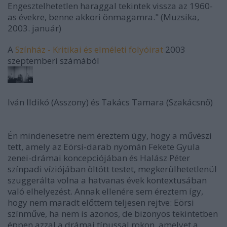
Engesztelhetetlen haraggal tekintek vissza az 1960-
as évekre, benne akkori önmagamra." (Muzsika,
2003. január)
A
Színház - Kritikai és elméleti folyóirat
2003
szeptemberi számából
Iván Ildikó (Asszony) és Takács Tamara (Szakácsnő)
Én mindenesetre nem éreztem úgy, hogy a művészi
tett, amely az Eörsi-darab nyomán Fekete Gyula
zenei-drámai koncepciójában és Halász Péter
színpadi víziójában öltött testet, megkerülhetetlenül
szuggerálta volna a hatvanas évek kontextusában
való elhelyezést. Annak ellenére sem éreztem így,
hogy nem maradt előttem teljesen rejtve: Eörsi
színműve, ha nem is azonos, de bizonyos tekintetben
éppen azzal a drámai típussal rokon, amelyet a