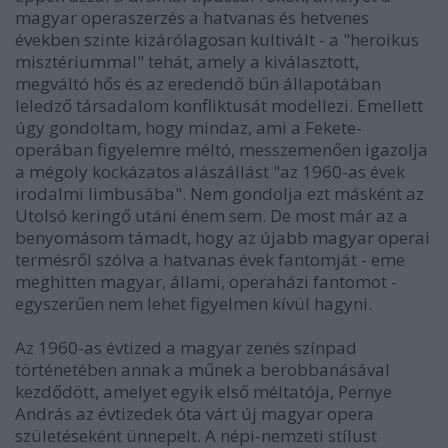
magyar operaszerzés a hatvanas és hetvenes
években szinte kizárólagosan kultivált - a "heroikus
misztériummal" tehát, amely a kiválasztott,
megváltó hős és az eredendő bűn állapotában
leledző társadalom konfliktusát modellezi. Emellett
úgy gondoltam, hogy mindaz, ami a Fekete-
operában figyelemre méltó, messzemenően igazolja
a mégoly kockázatos alászállást "az 1960-as évek
irodalmi limbusába". Nem gondolja ezt másként az
Utolsó keringő utáni énem sem. De most már az a
benyomásom támadt, hogy az újabb magyar operai
termésről szólva a hatvanas évek fantomját - eme
meghitten magyar, állami, operaházi fantomot -
egyszerűen nem lehet figyelmen kívül hagyni.
Az 1960-as évtized a magyar zenés színpad
történetében annak a műnek a berobbanásával
kezdődött, amelyet egyik első méltatója, Pernye
András az évtizedek óta várt új magyar opera
születéseként ünnepelt. A népi-nemzeti stílust