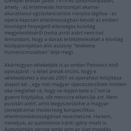
szerepel Breuer János 1979-es tanulmányában,
amely - az értelmezés horizontját akarva-
akaratlanul egzisztencialista irányba tágítva - az
opera kapcsán általánosságban beszél az emberi
kisvilágot fenyegető ellenséges külvilág
megjelenítéséről (noha arról azért nem tud
lemondani, hogy a darab értéktételezését a kisvilág
középpontjában álló asszony "tevékeny
humanizmusában" lelje meg).
Akárhogyan vélekedjék is az ember Petrovics első
operájáról - s lehet annak örülni, hogy e
vélekedéshez a darab 2001-es operaházi felújítása
alapot ad -, egy mai magyar operaszerzőnek minden
oka meglehet rá, hogy ne lépjen bele a C'est la
guerre folyójába, sőt messzire elkerülje azt. Nem
pusztán azért, amit leegyszerűsítve a magyar
(zene)drámai modernség korspecifikus
ellentmondásosságának nevezhetünk. Hanem,
mondjuk, az autonómia iránti igény miatt is.
Autonómián persze senki sem az újat mondás