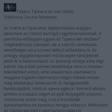
Takács Tamara és Iván Ildikó
Szkárossy Zsuzsa felvételei
Az imént az Operaház tájékoztatása alapján
neveztem az Utolsó keringő t egyfelvonásosnak. A
partitúra előlapján ugyan az "opera két részben"
meghatározás szerepel, de a szerzői útmutatás
lehetőséget ad a szünet nélküli előadásra is. Az
amúgy végigkomponált mű közepén táncjelenet
jelöli ki a határvonalat: az asszony víziója ama régi
bálról. Ha a báli jelenet eklektikája nem is minden
tekintetben vonzó, eme aleatorikus elemeket is
magába fogadó intermezzo mégis többet mutat
meg Madarász zeneszerzői és hangszerelői
fantáziájából, mint az opera egésze. Van erő abban,
amikor e szakasz végén az ajtó fenyegető unisono
motívuma szólal meg, s rá a trombiták
apokaliptikus és kaotikus hangja válaszol. Miközben
az Utolsó keringő t nem tartom sikerült