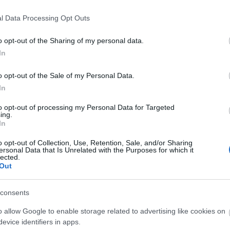
cZenekar múlt szombat esti koncertje, amely hatalmas sik
 hanem a különböző magyar, orosz és japán dalokkal is.
l Data Processing Opt Outs
endezett
A hideg gyermeket
kétszer, míg a Schilling Árpád
o opt-out of the Sharing of my personal data.
In
ukat háromszor adják elő. Szombat este a SzínészTáncZene
o opt-out of the Sale of my Personal Data.
In
to opt-out of processing my Personal Data for Targeted
ing.
In
o opt-out of Collection, Use, Retention, Sale, and/or Sharing
ersonal Data that Is Unrelated with the Purposes for which it
lected.
Out
consents
o allow Google to enable storage related to advertising like cookies on
evice identifiers in apps.