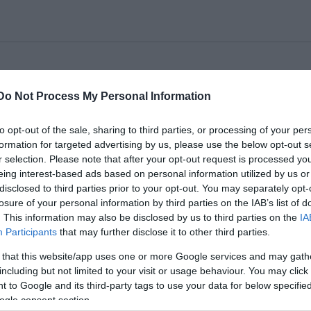
3-ig a La Comedie de Reims meghívására
Do Not Process My Personal Information
 Léna
címû elõadásukat. Az elõadással kapcsolatban a helyi
to opt-out of the sale, sharing to third parties, or processing of your per
formation for targeted advertising by us, please use the below opt-out s
r selection. Please note that after your opt-out request is processed y
sedésével ámulatba ejti a közönséget. Néhány pillanat alatt
eing interest-based ads based on personal information utilized by us or
csap át."
disclosed to third parties prior to your opt-out. You may separately opt-
losure of your personal information by third parties on the IAB’s list of
ling Árpád workshopot tartott a francia érdeklődőknek Cseh
. This information may also be disclosed by us to third parties on the
IA
Participants
that may further disclose it to other third parties.
 that this website/app uses one or more Google services and may gath
including but not limited to your visit or usage behaviour. You may click 
 to Google and its third-party tags to use your data for below specifi
ogle consent section.