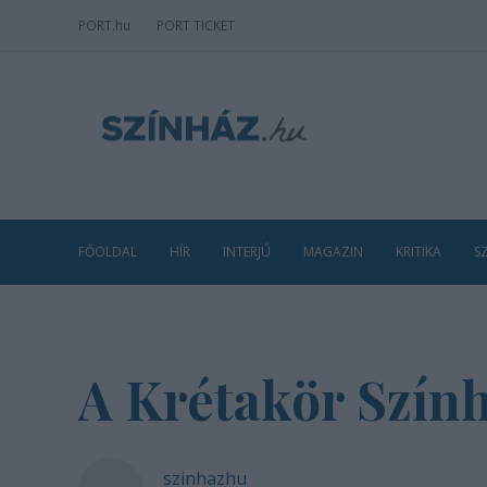
PORT
.hu
PORT TICKET
FŐOLDAL
HÍR
INTERJÚ
MAGAZIN
KRITIKA
S
A Krétakör Szín
szinhazhu