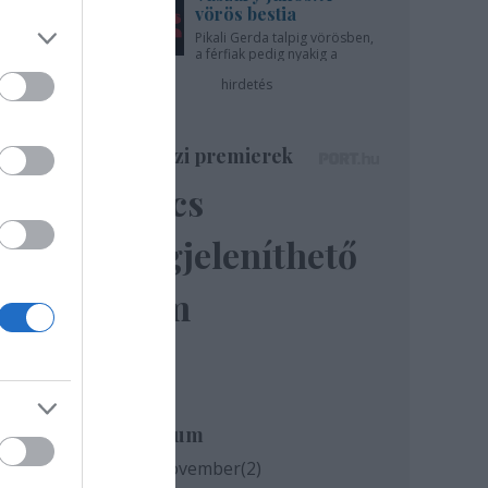
ert
vörös bestia
Pikali Gerda talpig vörösben,
a férfiak pedig nyakig a
pácban - az Újszínházban!
hirdetés
kar
Színházi premierek
Nincs
megjeleníthető
elem
Archívum
2020 november
(
2
)