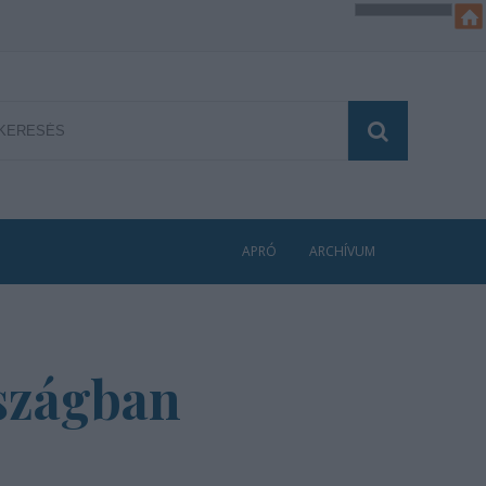
APRÓ
ARCHÍVUM
rszágban