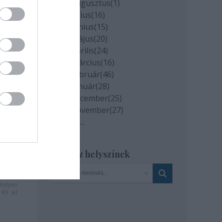
2020 augusztus
(
1
)
2020 július
(
16
)
2020 június
(
15
)
2020 május
(
20
)
2020 április
(
24
)
2020 március
(
16
)
2020 február
(
46
)
2020 január
(
28
)
2019 december
(
25
)
2019 november
(
27
)
Tovább
...
Szinház helyszínek
milyen
és az