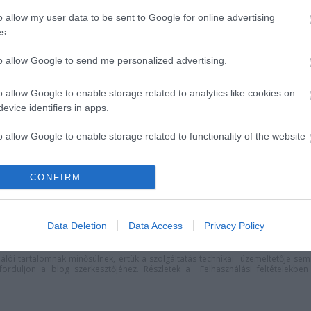
o allow my user data to be sent to Google for online advertising
s.
to allow Google to send me personalized advertising.
o allow Google to enable storage related to analytics like cookies on
evice identifiers in apps.
o allow Google to enable storage related to functionality of the website
adra kilenc
Pénteken ismét online
val készül a
vetítés a Vörösmarty
áz
Színházban
CONFIRM
o allow Google to enable storage related to personalization.
o allow Google to enable storage related to security, including
Data Deletion
Data Access
Privacy Policy
cation functionality and fraud prevention, and other user protection.
lói tartalomnak minősülnek, értük a
szolgáltatás technikai
üzemeltetője sem
n forduljon a blog szerkesztőjéhez. Részletek a
Felhasználási feltételekben