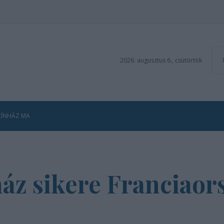
2026. augusztus 6., csütörtök
ZÍNHÁZ MA
ház sikere Franciao